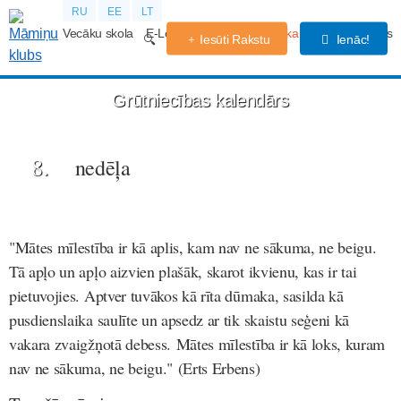
RU
EE
LT
Vecāku skola
E-Lekcijas
Grūtniecības kalendārs
Forums
Iesūti Rakstu
Ienāc!
Grūtniecības kalendārs
8.
nedēļa
"Mātes mīlestība ir kā aplis, kam nav ne sākuma, ne beigu.
Tā apļo un apļo aizvien plašāk, skarot ikvienu, kas ir tai
pietuvojies. Aptver tuvākos kā rīta dūmaka, sasilda kā
pusdienslaika saulīte un apsedz ar tik skaistu seģeni kā
vakara zvaigžņotā debess.
Mātes mīlestība ir kā loks, kuram
nav ne sākuma, ne beigu." (Erts Erbens)