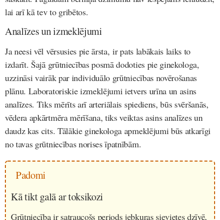
lai arī kā tev to gribētos.
Analīzes un izmeklējumi
Ja neesi vēl vērsusies pie ārsta, ir pats labākais laiks to
izdarīt. Šajā grūtniecības posmā dodoties pie ginekologa,
uzzināsi vairāk par individuālo grūtniecības novērošanas
plānu. Laboratoriskie izmeklējumi ietvers urīna un asins
analīzes. Tiks mērīts arī arteriālais spiediens, būs svēršanās,
vēdera apkārtmēra mērīšana, tiks veiktas asins analīzes un
daudz kas cits. Tālākie ginekologa apmeklējumi būs atkarīgi
no tavas grūtniecības norises īpatnībām.
Padomi
Kā tikt galā ar toksikozi
Grūtniecība ir satraucošs periods jebkuras sievietes dzīvē,