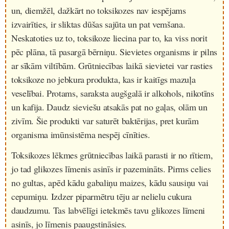
un, diemžēl, dažkārt no toksikozes nav iespējams
izvairīties, ir sliktas dūšas sajūta un pat vemšana.
Neskatoties uz to, toksikoze liecina par to, ka viss norit
pēc plāna, tā pasargā bērniņu. Sievietes organisms ir pilns
ar sīkām viltībām. Grūtniecības laikā sievietei
var rasties
toksikoze no jebkura produkta, kas ir kaitīgs mazuļa
veselībai.
Protams, saraksta augšgalā ir alkohols, nikotīns
un kafija. Daudz sieviešu atsakās pat no gaļas, olām un
zivīm. Šie produkti var saturēt baktērijas, pret kurām
organisma imūnsistēma nespēj cīnīties.
Toksikozes lēkmes grūtniecības laikā parasti ir no rītiem,
jo tad glikozes līmenis asinīs ir pazemināts. Pirms celies
no gultas, apēd kādu gabaliņu maizes, kādu sausiņu vai
cepumiņu. Izdzer piparmētru tēju ar nelielu cukura
daudzumu. Tas labvēlīgi ietekmēs tavu glikozes līmeni
asinīs, jo līmenis paaugstināsies.