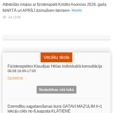
Attīstošās rotaļas ar fizioterapeiti Kristīni Asonovu 2026. gada
MARTĀ un APRĪLĪ dzimušiem bērniem
Mazulis
30. Jul 13:00
Vecāku skola
Fizioterapeites Klaudijas Hēlas individuālā konsultācija
06.08 16:00-17:00
Izpārdots
Nodarbības citā laikā
Dzemdību sagatavošanas kursi GATAVI MAZULIM 4+1
lekciju cikls no 6.augusta KLĀTIENĒ