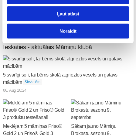
34
35
36
37
38
39
40
Ļaut atlasi
Noraidīt
Doties uz grūtniecības kalendāra sākumu
Ieskaties - aktuālais Māmiņu klubā
5 svarīgi soļi, lai bērns skolā atgrieztos vesels un gatavs
mācībām
Sievietēm
06. Aug 10:24
Meklējam 5 māmiņas Friso®
Sākam jauno Māmiņu
Gold 2 un Friso® Gold 3
Brokastu sezonu 9.