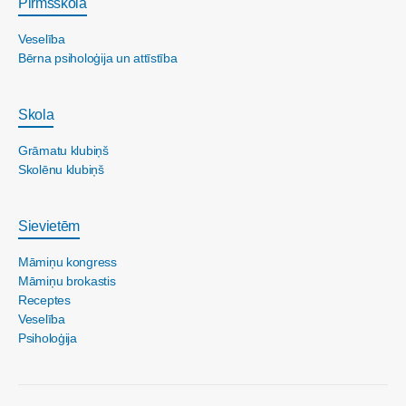
Pirmsskola
Veselība
Bērna psiholoģija un attīstība
Skola
Grāmatu klubiņš
Skolēnu klubiņš
Sievietēm
Māmiņu kongress
Māmiņu brokastis
Receptes
Veselība
Psiholoģija