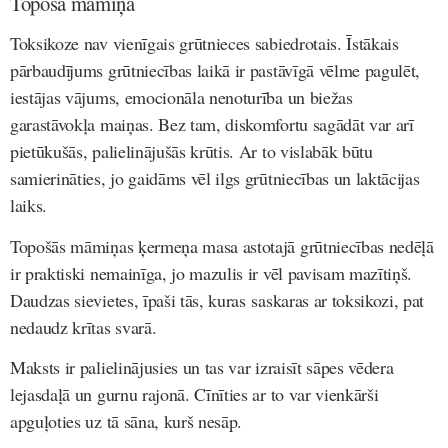
Topošā māmiņa
Toksikoze nav vienīgais grūtnieces sabiedrotais. Īstākais
pārbaudījums grūtniecības laikā ir pastāvīgā vēlme pagulēt,
iestājas vājums, emocionāla nenoturība un biežas
garastāvokļa maiņas. Bez tam, diskomfortu sagādāt var arī
pietūkušās, palielinājušās krūtis. Ar to vislabāk būtu
samierināties, jo gaidāms vēl ilgs grūtniecības un laktācijas
laiks.
Topošās māmiņas ķermeņa masa astotajā grūtniecības nedēļā
ir praktiski nemainīga, jo mazulis ir vēl pavisam mazītiņš.
Daudzas sievietes, īpaši tās, kuras saskaras ar toksikozi, pat
nedaudz krītas svarā.
Maksts ir palielinājusies un tas var izraisīt sāpes vēdera
lejasdaļā un gurnu rajonā. Cīnīties ar to var vienkārši
apguļoties uz tā sāna, kurš nesāp.