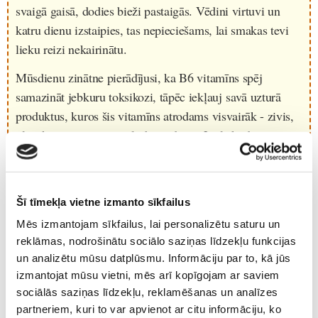
svaigā gaisā, dodies bieži pastaigās. Vēdini virtuvi un
katru dienu izstaipies, tas nepieciešams, lai smakas tevi
lieku reizi nekairinātu.
Mūsdienu zinātne pierādījusi, ka B6 vitamīns spēj
samazināt jebkuru toksikozi, tāpēc iekļauj savā uzturā
produktus, kuros šis vitamīns atrodams visvairāk - zivis,
olas, kūpinātu vistas gaļu bez ādiņas. Lieliski derēs arī
rieksti un pākšaugi – zirņi, pupiņas. Milzīgs B6 vitamīna
daudzums atrodams arī avokado.
Nekad nekrīti izmisumā un vienmēr tici tam labākajam
Šī tīmekļa vietne izmanto sīkfailus
iznākumam. Pavisam drīz šis periods, tāpat kā daudzi citi
Mēs izmantojam sīkfailus, lai personalizētu saturu un
mūsu dzīvē, beigsies!
reklāmas, nodrošinātu sociālo saziņas līdzekļu funkcijas
un analizētu mūsu datplūsmu. Informāciju par to, kā jūs
izmantojat mūsu vietni, mēs arī kopīgojam ar saviem
sociālās saziņas līdzekļu, reklamēšanas un analīzes
partneriem, kuri to var apvienot ar citu informāciju, ko