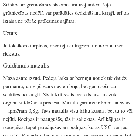
Saistībā ar gremošanas sistēmas traucējumiem šajā
grūtniecības nedēļā var parādīties dedzināšana kuņģī, arī tas
izraisa ne pārāk patīkamas sajūtas.
Uzturs
Ja toksikoze turpinās, dzer tēju ar ingveru un no rīta uzēd
riekstus.
Gaidāmais mazulis
Mazā astīte izzūd. Pēdējā laikā ar bērniņu notiek tik daudz
pārmaiņu, un viņš vairs nav embrijs, bet gan droši var
saukties par augli. Šis ir kritiskais periods tava mazuļa
orgānu veidošanās procesā. Mazuļa garums ir 8mm un svars
– apmēram 0,8g. Tavs mazulis visu laiku kustas, bet tu to vēl
nejūti. Rociņas ir paaugušās, tās ir saliektas. Arī kājiņas ir
izaugušas, tāpat parādījušās arī pēdiņas, kuras USG var jau
saskatīt. Pagaidām bērniņa dzimumu nav iespējams ieraudzīt,