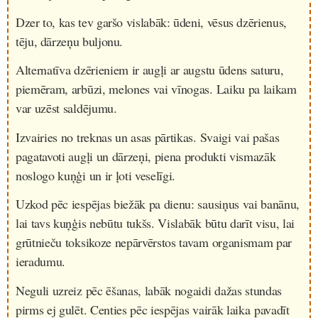
Dzer to, kas tev garšo vislabāk: ūdeni, vēsus dzērienus,
tēju, dārzeņu buljonu.
Alternatīva dzērieniem ir augļi ar augstu ūdens saturu,
piemēram, arbūzi, melones vai vīnogas. Laiku pa laikam
var uzēst saldējumu.
Izvairies no treknas un asas pārtikas. Svaigi vai pašas
pagatavoti augļi un dārzeņi, piena produkti vismazāk
noslogo kuņģi un ir ļoti veselīgi.
Uzkod pēc iespējas biežāk pa dienu: sausiņus vai banānu,
lai tavs kuņģis nebūtu tukšs. Vislabāk būtu darīt visu, lai
grūtnieču toksikoze nepārvērstos tavam organismam par
ieradumu.
Neguli uzreiz pēc ēšanas, labāk nogaidi dažas stundas
pirms ej gulēt. Centies pēc iespējas vairāk laika pavadīt