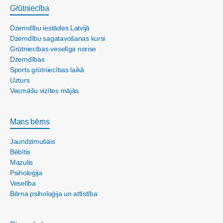
Grūtniecība
Dzemdību iestādes Latvijā
Dzemdību sagatavošanas kursi
Grūtniecības veselīga norise
Dzemdības
Sports grūtniecības laikā
Uzturs
Vecmāšu vizītes mājās
Mans bērns
Jaundzimušais
Bēbītis
Mazulis
Psiholoģija
Veselība
Bērna psiholoģija un attīstība