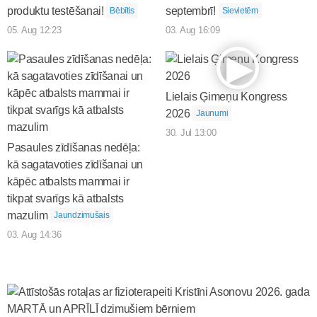
produktu testēšanai!
septembrī!
Bēbītis
Sievietēm
05. Aug 12:23
03. Aug 16:09
Lielais Ģimeņu Kongress
2026
Jaunumi
30. Jul 13:00
Pasaules zīdīšanas nedēļa:
kā sagatavoties zīdīšanai un
kāpēc atbalsts mammai ir
tikpat svarīgs kā atbalsts
mazulim
Jaundzimušais
03. Aug 14:36