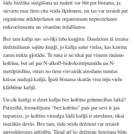
šāda biežāka staigāšana uz tualeti var būt pat bīstama, ja
sieviete maz lieto cita veida šķidrumu, un tas var izraisīt pat
organisma atūdeņošanos un organismam nepieciešamo
mikroelementu un vitamīnu izdalīšanos.
Bez tam kafija nav sevišķi laba kuņģim.
Daudziem tā izraisa
dedzināšanas sajūtu kuņģī, jo kafija satur vielas, kas kairina
zarnu trakta gļotādu. Te runa ir ne tikai par visiem zināmo
kofeīnu, bet arī par N-alkol5-hidroksitriptamīdu un N-
metilpiridīnu, otrais no tiem visvairāk atrodams tumšas
krāsas maltajā kafijā. Īpaši bīstama skaitās visu triju vielu
klātbūtne kafijā.
Un cik kaitīgi ir dzert kafiju bez kofeīna grūtniecības laikā?
Patiesībā, formulējums “bez kofeīna” pats par sevi ir jau
nepareizs, jo kofeīns vienalga šādā kafijā ir atrodams, tikai
mazākās devās. Bez tam, tāda veida dzērieni var izraisīt
aterosklerozes attīstību. Tātad arī šo dzērienu lietošana būtu