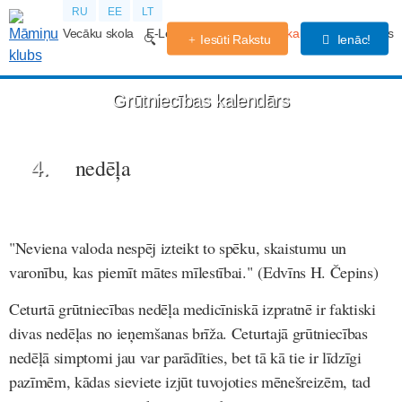
RU
EE
LT
Vecāku skola
E-Lekcijas
Grūtniecības kalendārs
Forums
Iesūti Rakstu
Ienāc!
Grūtniecības kalendārs
4.
nedēļa
"Neviena valoda nespēj izteikt to spēku, skaistumu un
varonību, kas piemīt mātes mīlestībai." (Edvīns H. Čepins)
Ceturtā grūtniecības nedēļa medicīniskā izpratnē ir faktiski
divas nedēļas no ieņemšanas brīža. Ceturtajā grūtniecības
nedēļā simptomi jau var parādīties, bet tā kā tie ir līdzīgi
pazīmēm, kādas sieviete izjūt tuvojoties mēnešreizēm, tad