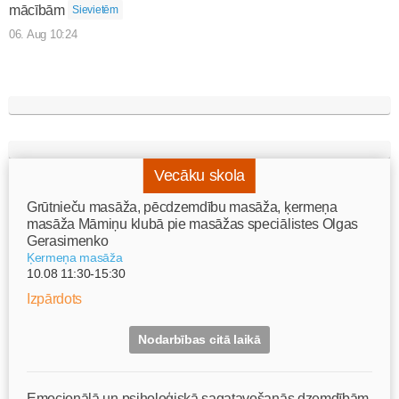
mācībām
Sievietēm
06. Aug 10:24
Vecāku skola
Grūtnieču masāža, pēcdzemdību masāža, ķermeņa
masāža Māmiņu klubā pie masāžas speciālistes Olgas
Gerasimenko
Ķermeņa masāža
10.08 11:30-15:30
Izpārdots
Nodarbības citā laikā
Emocionālā un psiholoģiskā sagatavošanās dzemdībām