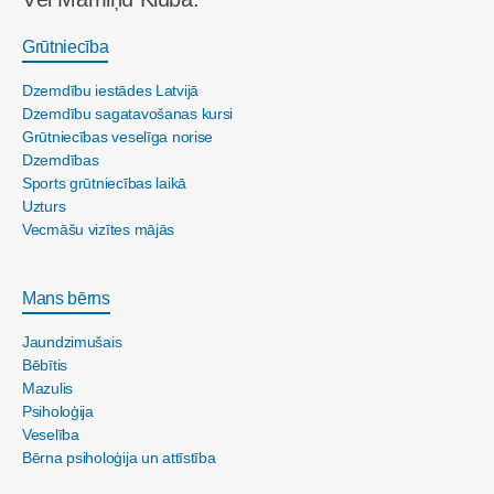
Grūtniecība
Dzemdību iestādes Latvijā
Dzemdību sagatavošanas kursi
Grūtniecības veselīga norise
Dzemdības
Sports grūtniecības laikā
Uzturs
Vecmāšu vizītes mājās
Mans bērns
Jaundzimušais
Bēbītis
Mazulis
Psiholoģija
Veselība
Bērna psiholoģija un attīstība