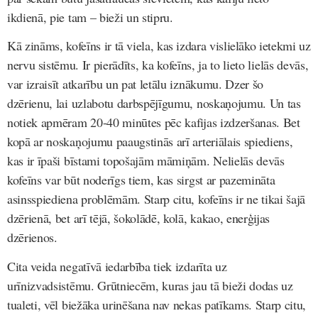
ikdienā, pie tam – bieži un stipru.
Kā zināms,
kofeīns ir tā viela, kas izdara vislielāko ietekmi uz
nervu sistēmu.
Ir pierādīts, ka kofeīns, ja to lieto lielās devās,
var izraisīt atkarību un pat letālu iznākumu. Dzer šo
dzērienu, lai uzlabotu darbspējīgumu, noskaņojumu. Un tas
notiek apmēram 20-40 minūtes pēc kafijas izdzeršanas. Bet
kopā ar noskaņojumu paaugstinās arī arteriālais spiediens,
kas ir īpaši bīstami topošajām māmiņām. Nelielās devās
kofeīns var būt noderīgs tiem, kas sirgst ar pazemināta
asinsspiediena problēmām. Starp citu, kofeīns ir ne tikai šajā
dzērienā, bet arī tējā, šokolādē, kolā, kakao, enerģijas
dzērienos.
Cita veida negatīvā iedarbība tiek izdarīta uz
urīnizvadsistēmu. Grūtniecēm, kuras jau tā bieži dodas uz
tualeti, vēl biežāka urinēšana nav nekas patīkams. Starp citu,