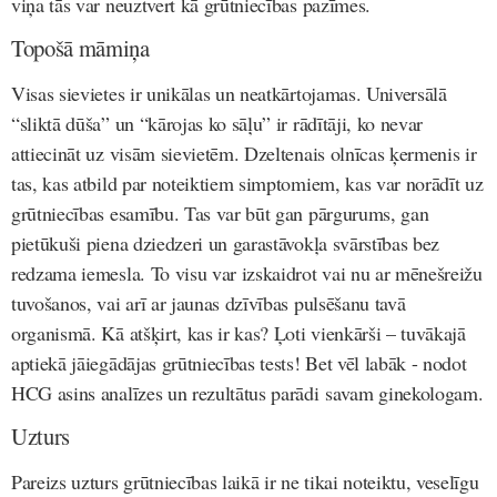
viņa tās var neuztvert kā grūtniecības pazīmes.
Topošā māmiņa
Visas sievietes ir unikālas un neatkārtojamas. Universālā
“sliktā dūša” un “kārojas ko sāļu” ir rādītāji, ko nevar
attiecināt uz visām sievietēm. Dzeltenais olnīcas ķermenis ir
tas, kas atbild par noteiktiem simptomiem, kas var norādīt uz
grūtniecības esamību. Tas var būt gan pārgurums, gan
pietūkuši piena dziedzeri un garastāvokļa svārstības bez
redzama iemesla. To visu var izskaidrot vai nu ar mēnešreižu
tuvošanos, vai arī ar jaunas dzīvības pulsēšanu tavā
organismā. Kā atšķirt, kas ir kas? Ļoti vienkārši – tuvākajā
aptiekā jāiegādājas grūtniecības tests! Bet vēl labāk - nodot
HCG asins analīzes un rezultātus parādi savam ginekologam.
Uzturs
Pareizs uzturs grūtniecības laikā ir ne tikai noteiktu, veselīgu