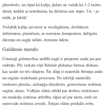
jāierobežo, un tāpat kā kafija, jādzer ne vairāk kā 1-2 tasītes
dienā, turklāt ar noteikumu, ka dzēriens nav stiprs. Un – jo
retāk, jo labāk!
Vislabāk kafiju aizvietot ar veselīgākiem, drošākiem
dzērieniem, piemēram, ar morsiem, kompotiem, dabīgām
dārzeņu un augļu sulām, dzeramo ūdeni.
Gaidāmais mazulis
Ceturtajā grūtniecības nedēlā augli ir pieņemts saukt jau par
embriju. Pēc izskata viņš līdzinās plakanas formas diskam,
kas sastāv no trīs slāņiem. Šie slāņi ir materiāls bērniņu audu
un orgānu veidošanās procesam. No iekšējā materiāla
veidosies plaušas, aizkuņģa dziedzeris, gremošanas sistēmas
orgāni, aknas. Vidējais slānis atbild par skeleta veidošanos
un muskuļu sistēmas attīstību, tāpat arī par nieru, sirds un
asinsvadu sistēmas izveidi. Ārējais slānis piedalās zobu,