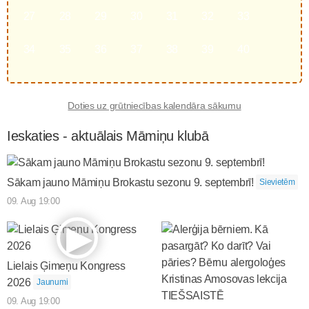
27
28
29
30
31
32
33
34
35
36
37
38
39
40
Doties uz grūtniecības kalendāra sākumu
Ieskaties - aktuālais Māmiņu klubā
Sākam jauno Māmiņu Brokastu sezonu 9. septembrī!
Sievietēm
09. Aug 19:00
Lielais Ģimeņu Kongress
2026
Jaunumi
09. Aug 19:00