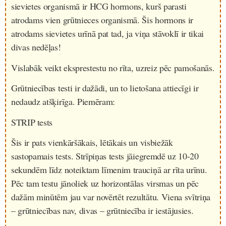
sievietes organismā ir HCG hormons, kurš parasti
atrodams vien grūtnieces organismā. Šis hormons ir
atrodams sievietes urīnā pat tad, ja viņa stāvoklī ir tikai
divas nedēļas!
Vislabāk veikt eksprestestu no rīta, uzreiz pēc pamošanās.
Grūtniecības testi ir dažādi, un to lietošana attiecīgi ir
nedaudz atšķirīga. Piemēram:
STRIP tests
Šis ir pats vienkāršākais, lētākais un visbiežāk
sastopamais tests. Strīpiņas tests jāiegremdē uz 10-20
sekundēm līdz noteiktam līmenim trauciņā ar rīta urīnu.
Pēc tam testu jānoliek uz horizontālas virsmas un pēc
dažām minūtēm jau var novērtēt rezultātu. Viena svītriņa
– grūtniecības nav, divas – grūtniecība ir iestājusies.