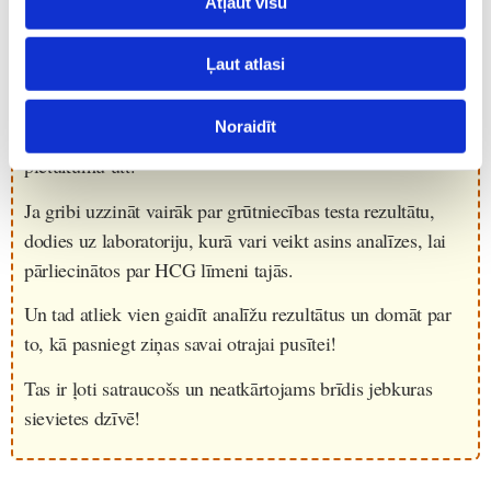
Atļaut visu
minūšu laikā tas paliek sarkans, tad tas it kā nozīmē, ka
tev gaidāms bērniņš. Principā ir tā, ka pat, ja nepieliksi
Ļaut atlasi
pirkstu pie ekrāna, kvadrāts paliks sarkans tik un tā. Citi
testi ir tādi, kuru ietvaros tev jāatbild uz dažādiem
Noraidīt
jautājumiem par pēdējo dzimumaktu, par piena dziedzeru
pietūkumu utt.
Ja gribi uzzināt vairāk par grūtniecības testa rezultātu,
dodies uz laboratoriju, kurā vari veikt asins analīzes, lai
pārliecinātos par HCG līmeni tajās.
Un tad atliek vien gaidīt analīžu rezultātus un domāt par
to, kā pasniegt ziņas savai otrajai pusītei!
Tas ir ļoti satraucošs un neatkārtojams brīdis jebkuras
sievietes dzīvē!