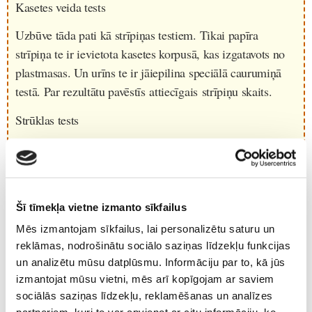
Kasetes veida tests
Uzbūve tāda pati kā strīpiņas testiem. Tikai papīra
strīpiņa te ir ievietota kasetes korpusā, kas izgatavots no
plastmasas. Un urīns te ir jāiepilina speciālā caurumiņā
testā. Par rezultātu pavēstīs attiecīgais strīpiņu skaits.
Strūklas tests
Ērtība ir tajā, ka urīns nav speciāli jāsavāc. Tests ir
vienkārši jāpaliek zem urīna strūklas. Pie tam, urīnam
nav obligāti jābūt rīta urīnam. Šāda veida testi parasti ir
jutīgāki. Un atkal par rezultātu var pārliecināties, vērojot
Šī tīmekļa vietne izmanto sīkfailus
strīpiņu skaitu testā.
Mēs izmantojam sīkfailus, lai personalizētu saturu un
reklāmas, nodrošinātu sociālo saziņas līdzekļu funkcijas
Elektriskais tests
un analizētu mūsu datplūsmu. Informāciju par to, kā jūs
Šāda veida testiem ir speciāla josliņa, kas ir jāiemērc
izmantojat mūsu vietni, mēs arī kopīgojam ar saviem
sociālās saziņas līdzekļu, reklamēšanas un analīzes
urīnā vai jāpaliek zem strūklas urinēšanas laikā. Rezultāts