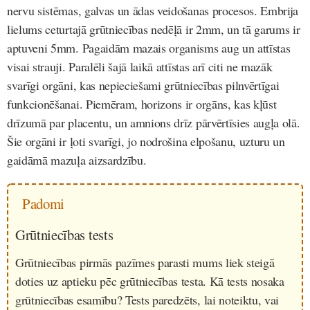
nervu sistēmas, galvas un ādas veidošanas procesos. Embrija
lielums ceturtajā grūtniecības nedēļā ir 2mm, un tā garums ir
aptuveni 5mm. Pagaidām mazais organisms aug un attīstas
visai strauji. Paralēli šajā laikā attīstas arī citi ne mazāk
svarīgi orgāni, kas nepieciešami grūtniecības pilnvērtīgai
funkcionēšanai. Piemēram, horizons ir orgāns, kas kļūst
drīzumā par placentu, un amnions drīz pārvērtīsies augļa olā.
Šie orgāni ir ļoti svarīgi, jo nodrošina elpošanu, uzturu un
gaidāmā mazuļa aizsardzību.
Padomi
Grūtniecības tests
Grūtniecības pirmās pazīmes parasti mums liek steigā
doties uz aptieku pēc grūtniecības testa. Kā tests nosaka
grūtniecības esamību? Tests paredzēts, lai noteiktu, vai