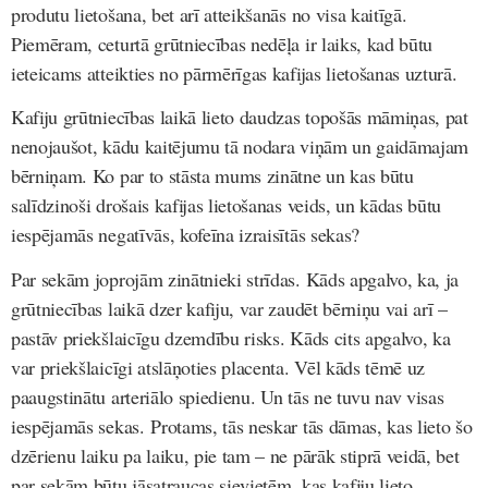
produtu lietošana, bet arī atteikšanās no visa kaitīgā.
Piemēram, ceturtā grūtniecības nedēļa ir laiks, kad būtu
ieteicams atteikties no pārmērīgas kafijas lietošanas uzturā.
Kafiju grūtniecības laikā lieto daudzas topošās māmiņas, pat
nenojaušot, kādu kaitējumu tā nodara viņām un gaidāmajam
bērniņam. Ko par to stāsta mums zinātne un kas būtu
salīdzinoši drošais kafijas lietošanas veids, un kādas būtu
iespējamās negatīvās, kofeīna izraisītās sekas?
Par sekām joprojām zinātnieki strīdas. Kāds apgalvo, ka, ja
grūtniecības laikā dzer kafiju, var zaudēt bērniņu vai arī –
pastāv priekšlaicīgu dzemdību risks. Kāds cits apgalvo, ka
var priekšlaicīgi atslāņoties placenta. Vēl kāds tēmē uz
paaugstinātu arteriālo spiedienu. Un tās ne tuvu nav visas
iespējamās sekas. Protams, tās neskar tās dāmas, kas lieto šo
dzērienu laiku pa laiku, pie tam – ne pārāk stiprā veidā, bet
par sekām būtu jāsatraucas sievietēm, kas kafiju lieto