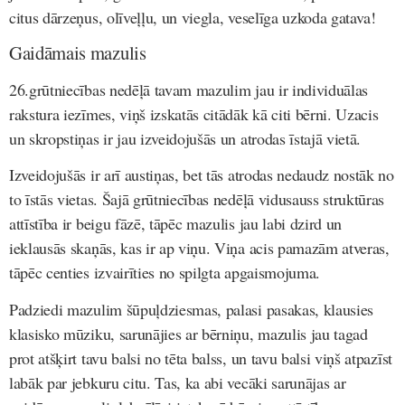
citus dārzeņus, olīveļļu, un viegla, veselīga uzkoda gatava!
Gaidāmais mazulis
26.grūtniecības nedēļā tavam mazulim jau ir individuālas
rakstura iezīmes, viņš izskatās citādāk kā citi bērni. Uzacis
un skropstiņas ir jau izveidojušās un atrodas īstajā vietā.
Izveidojušās ir arī austiņas, bet tās atrodas nedaudz nostāk no
to īstās vietas. Šajā grūtniecības nedēļā vidusauss struktūras
attīstība ir beigu fāzē, tāpēc mazulis jau labi dzird un
ieklausās skaņās, kas ir ap viņu. Viņa acis pamazām atveras,
tāpēc centies izvairīties no spilgta apgaismojuma.
Padziedi mazulim šūpuļdziesmas, palasi pasakas, klausies
klasisko mūziku, sarunājies ar bērniņu, mazulis jau tagad
prot atšķirt tavu balsi no tēta balss, un tavu balsi viņš atpazīst
labāk par jebkuru citu. Tas, ka abi vecāki sarunājas ar