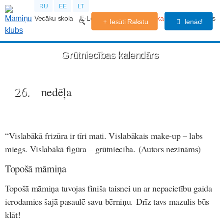
RU
EE
LT
Vecāku skola
E-Lekcijas
Grūtniecības kalendārs
Forums
Iesūti Rakstu
Ienāc!
Grūtniecības kalendārs
26.
nedēļa
“Vislabākā frizūra ir tīri mati. Vislabākais make-up – labs
miegs. Vislabākā figūra – grūtniecība. (Autors nezināms)
Topošā māmiņa
Topošā māmiņa tuvojas finiša taisnei un ar nepacietību gaida
ierodamies šajā pasaulē savu bērniņu. Drīz tavs mazulis būs
klāt!