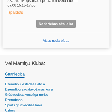
skaistumkopšanas speciālisti Ivetu Liberti
07.08 15:15-17:00
Izpārdots
Nodarbības citā laikā
Visas nodarbības
Vēl Māmiņu Klubā:
Grūtniecība
Dzemdību iestādes Latvijā
Dzemdību sagatavošanas kursi
Grūtniecības veselīga norise
Dzemdības
Sports grūtniecības laikā
Uzturs