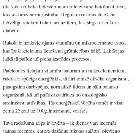
tikt vaļā no liekā holesterīna un ir ieteicama lietošanai tiem,
kas saskaras ar mazasinību. Regulāra rukolas lietošana
labvēlīgu ietekmi izdara arī uz tiem, kas sirgst ar cukura
diabētu.
Rukola ir neaizvietojams vitamīnu un mikroelementu avots,
kas īpaši ieteicama lietošanai grūtniecības laikā. Laktācijas
laikā tā palīdz arī piena izstrādes procesos.
Pateicoties lielajam vitamīnu saturam un mikroelementiem,
rukola ir spēcīgs enerģētiķis, tā ātri tonizē cilvēka organismu,
paaugstina darbspējas, normalizē ūdens un sāļu balansu
organismā, kā arī palīdz izvairīties no onkoloģisko
saslimšanu attīstības. Tās enerģētiskā vērtība tomēr ir visai
zema 25kcal uz 100g.Interesanti, vai ne?
Tava radošuma telpa ir atvērta – ik dienas vari izdomāt
jaunas receptes, gatavo dažādus rukolas salātus, pievieno