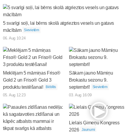
5 svarīgi soļi, lai bērns skolā atgrieztos vesels un gatavs
mācībām
Sievietēm
06. Aug 10:24
Meklējam 5 māmiņas Friso®
Sākam jauno Māmiņu
Gold 2 un Friso® Gold 3
Brokastu sezonu 9.
produktu testēšanai!
septembrī!
Bēbītis
Sievietēm
05. Aug 12:23
03. Aug 16:09
Lielais Ģimeņu Kongress
2026
Jaunumi