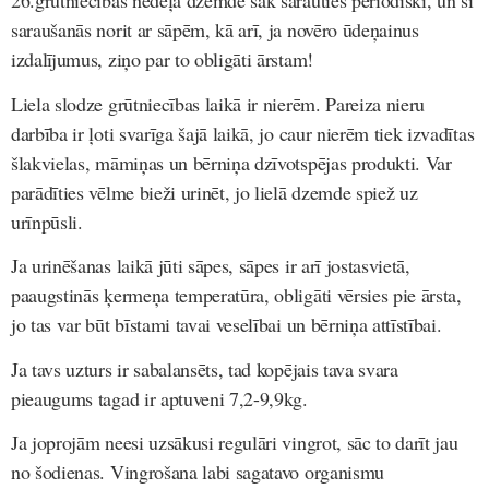
26.grūtniecības nedēļā dzemde sāk sarauties periodiski, un šī
saraušanās norit ar sāpēm, kā arī, ja novēro ūdeņainus
izdalījumus, ziņo par to obligāti ārstam!
Liela slodze grūtniecības laikā ir nierēm. Pareiza nieru
darbība ir ļoti svarīga šajā laikā, jo caur nierēm tiek izvadītas
šlakvielas, māmiņas un bērniņa dzīvotspējas produkti. Var
parādīties vēlme bieži urinēt, jo lielā dzemde spiež uz
urīnpūsli.
Ja urinēšanas laikā jūti sāpes, sāpes ir arī jostasvietā,
paaugstinās ķermeņa temperatūra, obligāti vērsies pie ārsta,
jo tas var būt bīstami tavai veselībai un bērniņa attīstībai.
Ja tavs uzturs ir sabalansēts, tad kopējais tava svara
pieaugums tagad ir aptuveni 7,2-9,9kg.
Ja joprojām neesi uzsākusi regulāri vingrot, sāc to darīt jau
no šodienas. Vingrošana labi sagatavo organismu