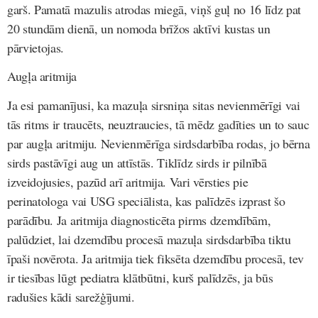
garš. Pamatā mazulis atrodas miegā, viņš guļ no 16 līdz pat
20 stundām dienā, un nomoda brīžos aktīvi kustas un
pārvietojas.
Augļa aritmija
Ja esi pamanījusi, ka mazuļa sirsniņa sitas nevienmērīgi vai
tās ritms ir traucēts, neuztraucies, tā mēdz gadīties un to sauc
par augļa aritmiju. Nevienmērīga sirdsdarbība rodas, jo bērna
sirds pastāvīgi aug un attīstās. Tiklīdz sirds ir pilnībā
izveidojusies, pazūd arī aritmija. Vari vērsties pie
perinatologa vai USG speciālista, kas palīdzēs izprast šo
parādību. Ja aritmija diagnosticēta pirms dzemdībām,
palūdziet, lai dzemdību procesā mazuļa sirdsdarbība tiktu
īpaši novērota. Ja aritmija tiek fiksēta dzemdību procesā, tev
ir tiesības lūgt pediatra klātbūtni, kurš palīdzēs, ja būs
radušies kādi sarežģījumi.