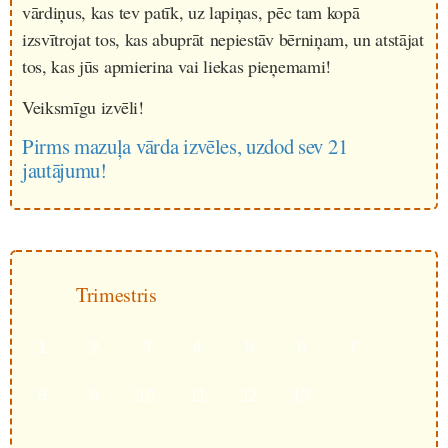
vārdiņus, kas tev patīk, uz lapiņas, pēc tam kopā
izsvītrojat tos, kas abuprāt nepiestāv bērniņam, un atstājat
tos, kas jūs apmierina vai liekas pieņemami!
Veiksmīgu izvēli!
Pirms mazuļa vārda izvēles, uzdod sev 21
jautājumu!
Trimestris
1
2
3
4
5
6
7
8
9
10
11
12
13