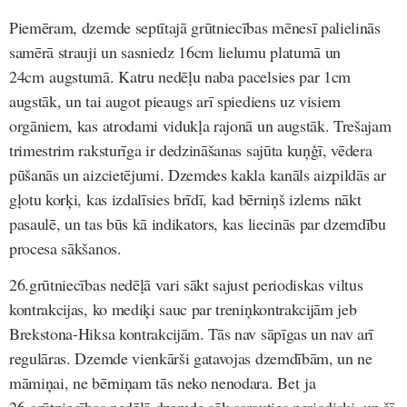
Piemēram, dzemde septītajā grūtniecības mēnesī palielinās
samērā strauji un sasniedz 16cm lielumu platumā un
24cm augstumā. Katru nedēļu naba pacelsies par 1cm
augstāk, un tai augot pieaugs arī spiediens uz visiem
orgāniem, kas atrodami vidukļa rajonā un augstāk. Trešajam
trimestrim raksturīga ir dedzināšanas sajūta kuņģī, vēdera
pūšanās un aizcietējumi. Dzemdes kakla kanāls aizpildās ar
gļotu korķi, kas izdalīsies brīdī, kad bērniņš izlems nākt
pasaulē, un tas būs kā indikators, kas liecinās par dzemdību
procesa sākšanos.
26.grūtniecības nedēļā vari sākt sajust periodiskas viltus
kontrakcijas, ko mediķi sauc par treniņkontrakcijām jeb
Brekstona-Hiksa kontrakcijām. Tās nav sāpīgas un nav arī
regulāras. Dzemde vienkārši gatavojas dzemdībām, un ne
māmiņai, ne bērniņam tās neko nenodara. Bet ja