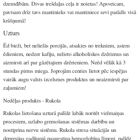
dzemdībām. Divas trešdaļas ceļa ir noietas! Apsveicam,
pavisam drīz tavs mantinieks vai mantiniece sevi parādīs visā
krāšņumā!
Uzturs
Ēd bieži, bet nelielās porcijās, atsakies no trekniem, asiem
ēdieniem, nedzer kafiju, nelieto alkoholiskos dzērienus un
aizmirsti arī par gāzētajiem dzērieniem. Neēd vēlāk kā 3
stundas pirms miega. Joprojām centies lietot pēc iespējas
vairāk augu valsts izcelsmes produktus un neaizmirsti par
zaļumiem!
Nedēļas produkts - Rukola
Rukolas lietošana uzturā palīdz labāk noritēt vielmaiņas
procesiem, uzlabo gremošanas sistēmas darbību un
nostiprina nervu sistēmu. Rukola stresa situācijās un
depresijas gadījumā paaugstina hemoglobīna līmeni, palīdz