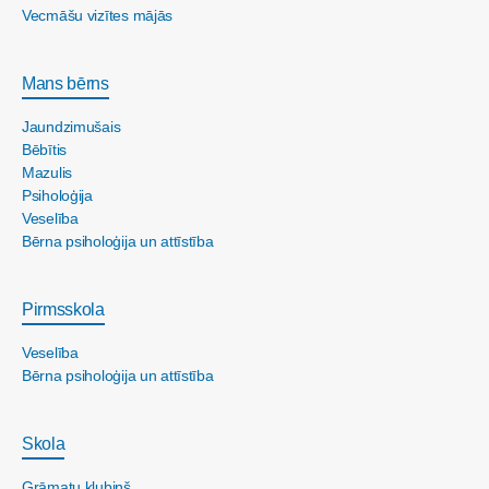
Vecmāšu vizītes mājās
Mans bērns
Jaundzimušais
Bēbītis
Mazulis
Psiholoģija
Veselība
Bērna psiholoģija un attīstība
Pirmsskola
Veselība
Bērna psiholoģija un attīstība
Skola
Grāmatu klubiņš