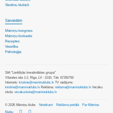
Skolēnu klubiņš
Sievietēm
Māmiņu kongress
Māmiņu brokastis
Receptes
Veselība
Psiholoģija
SIA "Lietišķās kreativitātes grupa"
Vīlandes iela 1-2, Rīga, LV - 1010, Tālr. 67350750
Internets:
kristine@maminuklubs.lv
TV raidījums:
kristine@maminuklubs.lv
Reklāma:
reklama@maminuklubs.lv
Vecāku
skola:
vecakuskola@maminuklubs.lv
© 2026 Māmiņu klubs
Noteikumi
Reklāma portālā
Par Māmiņu
Klubu