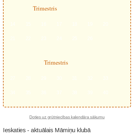
Trimestris
14
15
16
17
18
19
20
21
22
23
24
25
26
Trimestris
27
28
29
30
31
32
33
34
35
36
37
38
39
40
Doties uz grūtniecības kalendāra sākumu
Ieskaties - aktuālais Māmiņu klubā