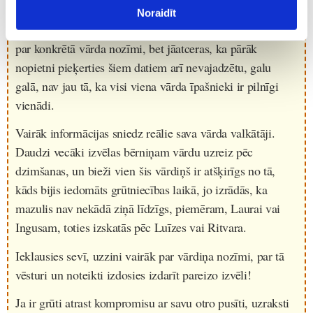
jāsaskaras ar vienaudžu apsmieklu.
Noraidīt
Mūsdienās ir ļoti daudz resursu, kuros var uzzināt vairāk
par konkrētā vārda nozīmi, bet jāatceras, ka pārāk
nopietni pieķerties šiem datiem arī nevajadzētu, galu
galā, nav jau tā, ka visi viena vārda īpašnieki ir pilnīgi
vienādi.
Vairāk informācijas sniedz reālie sava vārda valkātāji.
Daudzi vecāki izvēlas bērniņam vārdu uzreiz pēc
dzimšanas, un bieži vien šis vārdiņš ir atšķirīgs no tā,
kāds bijis iedomāts grūtniecības laikā, jo izrādās, ka
mazulis nav nekādā ziņā līdzīgs, piemēram, Laurai vai
Ingusam, toties izskatās pēc Luīzes vai Ritvara.
Ieklausies sevī, uzzini vairāk par vārdiņa nozīmi, par tā
vēsturi un noteikti izdosies izdarīt pareizo izvēli!
Ja ir grūti atrast kompromisu ar savu otro pusīti, uzraksti