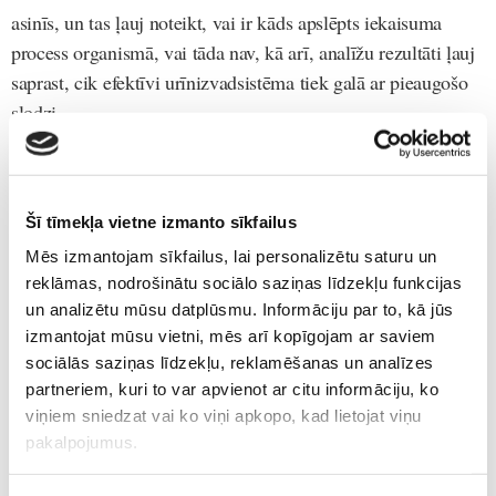
asinīs, un tas ļauj noteikt, vai ir kāds apslēpts iekaisuma
process organismā, vai tāda nav, kā arī, analīžu rezultāti ļauj
saprast, cik efektīvi urīnizvadsistēma tiek galā ar pieaugošo
slodzi.
Padomi
Šī tīmekļa vietne izmanto sīkfailus
Vārdiņa izvēle
Mēs izmantojam sīkfailus, lai personalizētu saturu un
Daudzas māmiņas un tēti iedomājas par gaidāmā bērniņa
reklāmas, nodrošinātu sociālo saziņas līdzekļu funkcijas
vārdu, tiklīdz uzzina par grūtniecību, savukārt citi atliek
un analizētu mūsu datplūsmu. Informāciju par to, kā jūs
vārdiņa izvēli uz pašām grūtniecības beigām. Lai arī kad
izmantojat mūsu vietni, mēs arī kopīgojam ar saviem
tu sāktu domāt par mazuļa vārdiņu, pat, ja tas ir pēc viņa
sociālās saziņas līdzekļu, reklamēšanas un analīzes
partneriem, kuri to var apvienot ar citu informāciju, ko
nākšanas pasaulē, pret vārdiņa izvēli jāattiecas atbildīgi
viņiem sniedzat vai ko viņi apkopo, kad lietojat viņu
un nopietni!
pakalpojumus.
Katram vārdam pavisam noteikti ir dažas zināmas un