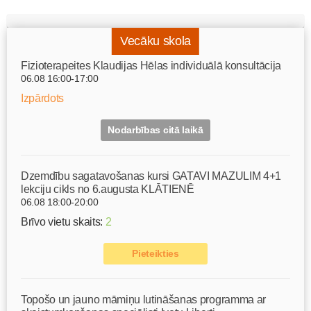
Vecāku skola
Fizioterapeites Klaudijas Hēlas individuālā konsultācija
06.08 16:00-17:00
Izpārdots
Nodarbības citā laikā
Dzemdību sagatavošanas kursi GATAVI MAZULIM 4+1
lekciju cikls no 6.augusta KLĀTIENĒ
06.08 18:00-20:00
Brīvo vietu skaits:
2
Pieteikties
Topošo un jauno māmiņu lutināšanas programma ar