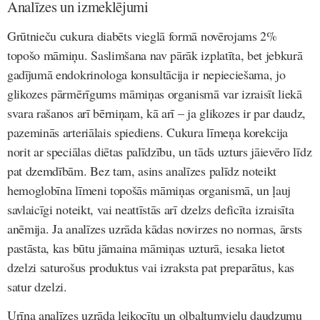
Analīzes un izmeklējumi
Grūtnieču cukura diabēts vieglā formā novērojams 2%
topošo māmiņu. Saslimšana nav pārāk izplatīta, bet jebkurā
gadījumā endokrinologa konsultācija ir nepieciešama, jo
glikozes pārmērīgums māmiņas organismā var izraisīt liekā
svara rašanos arī bērniņam, kā arī – ja glikozes ir par daudz,
pazeminās arteriālais spiediens. Cukura līmeņa korekcija
norit ar speciālas diētas palīdzību, un tāds uzturs jāievēro līdz
pat dzemdībām. Bez tam, asins analīzes palīdz noteikt
hemoglobīna līmeni topošās māmiņas organismā, un ļauj
savlaicīgi noteikt, vai neattīstās arī dzelzs deficīta izraisīta
anēmija. Ja analīzes uzrāda kādas novirzes no normas, ārsts
pastāsta, kas būtu jāmaina māmiņas uzturā, iesaka lietot
dzelzi saturošus produktus vai izraksta pat preparātus, kas
satur dzelzi.
Urīna analīzes uzrāda leikocītu un olbaltumvielu daudzumu