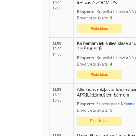
tiešsaistē ZOOM.US
10:00-
12:00
Eksperts
: Kognitīvi biheiviorāl
Brīvo vietu skaits:
9
Pieteikties
Kā bērnam iekļauties klasē ar
11.08
TIEŠSAISTĒ
12:30-
14:30
Eksperts
: Kognitīvi biheiviorāl
Brīvo vietu skaits:
4
Pieteikties
Attīstošās rotaļas ar fiziotera
11.08
APRĪLĪ dzimušiem bērniem
15:30-
16:30
Eksperts
: fizioterapeite
Kristīn
Brīvo vietu skaits:
5
Pieteikties!
Dzemdību sagatavošanas kursi
11.08