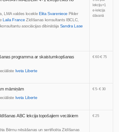
lekciju+1
e-lekcija
sa, LMA valdes locekle
Elita Svareniece
Pikler
dāvanā
te
Laila France
Zīdīšanas konsultants IBCLC,
konsultantu asociācijas dibinātāja
Sandra Lase
nāšanas programma ar skaistumkopšanas
€ 60-€ 75
eciāliste
Iveta Liberte
ajām māmiņām
€ 5- € 30
eciāliste
Iveta Liberte
īdīšanas ABC lekcija topošajiem vecākiem
€ 25
ficēta Bērnu nēsāšanas un sertificēta Zīdīšanas