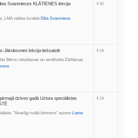
itas Svarenieces KLĀTIENES lekcija
€ 30
sa, LMA valdes locekle
Elita Svareniece
-Jākobsones lekcija tiešsaistē
€ 18
ficēta Bērnu nēsāšanas un sertificēta Zīdīšanas
bsone
irmajā dzīves gadā Uztura speciālistes
€ 18
ISTĒ
ciāliste, "Veselīgi našķi bērniem" autore
Lizete