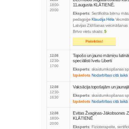
11.augusta KLĀTIENĒ.
18:00-
20:00
Eksperts
: Sertificēta bērnu mā
pedagoģe
Klaudija Hēla
Vecmā
Latvijas Zīdīšanas veicināšanas 
Brīvo vietu skaits:
5
Pieteikties!
Topošo un jauno māmiņu luti
12.08
speciālisti Ivetu Liberti
12:30-
17:00
Eksperts
: skaistumkopšanas sp
Izpārdots
Nodarbības citā laikā
Vaksācija topošajām un jaun
12.08
12:30-
Eksperts
: skaistumkopšanas sp
16:30
Izpārdots
Nodarbības citā laikā
Evitas Žvagiņas-Jākobsones Z
12.08
KLĀTIENĒ
18:00-
20:00
Eksperts
: Fizioterapeite, serti