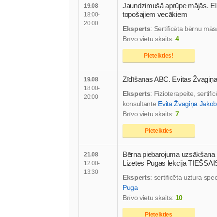
Jaundzimušā aprūpe mājās. El
19.08
topošajiem vecākiem
18:00-
20:00
Eksperts
: Sertificēta bērnu mā
Brīvo vietu skaits:
4
Pieteikties!
Zīdīšanas ABC. Evitas Žvagiņas
19.08
18:00-
Eksperts
: Fizioterapeite, serti
20:00
konsultante
Evita Žvagiņa Jāko
Brīvo vietu skaits:
7
Pieteikties
Bērna piebarojuma uzsākšana p
21.08
Lizetes Pugas lekcija TIEŠSA
12:00-
13:30
Eksperts
: sertificēta uztura spe
Puga
Brīvo vietu skaits:
10
Pieteikties