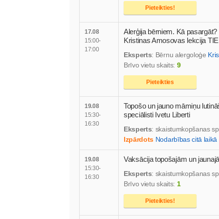
Pieteikties!
Alerģija bērniem. Kā pasargāt? 
17.08
Kristinas Amosovas lekcija T
15:00-
17:00
Eksperts
: Bērnu alergoloģe
Kri
Brīvo vietu skaits:
9
Pieteikties
Topošo un jauno māmiņu luti
19.08
speciālisti Ivetu Liberti
15:30-
16:30
Eksperts
: skaistumkopšanas sp
Izpārdots
Nodarbības citā laikā
Vaksācija topošajām un jaun
19.08
15:30-
Eksperts
: skaistumkopšanas sp
16:30
Brīvo vietu skaits:
1
Pieteikties!