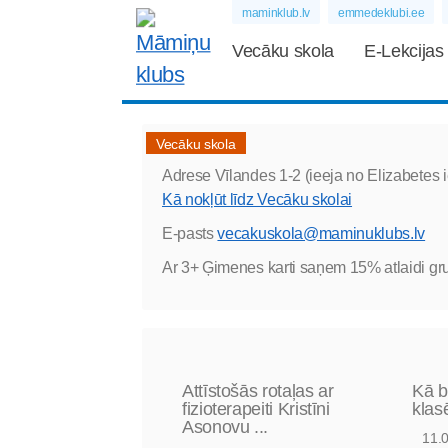
maminklub.lv
emmedeklubi.ee
Vecāku skola
E-Lekcijas
Vecāku skola
Adrese
Vīlandes 1-2 (ieeja no Elizabetes i
Kā nokļūt līdz Vecāku skolai
E-pasts
vecakuskola@maminuklubs.lv
Ar 3+ Ģimenes karti saņem 15% atlaidi g
Attīstošās rotaļas ar
Kā b
fizioterapeiti Kristīni
klas
Asonovu ...
11.