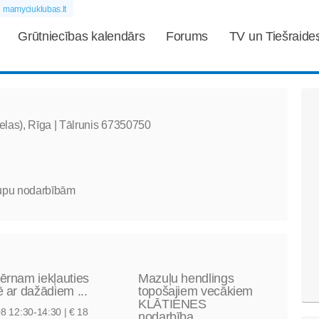
mamyciuklubas.lt
Grūtniecības kalendārs
Forums
TV un Tiešraide
elas), Rīga |
Tālrunis
67350750
rupu nodarbībām
ērnam iekļauties
Mazuļu hendlings
ē ar dažādiem ...
topošajiem vecākiem
KLĀTIENES
08
12:30-14:30 | € 18
nodarbība ...