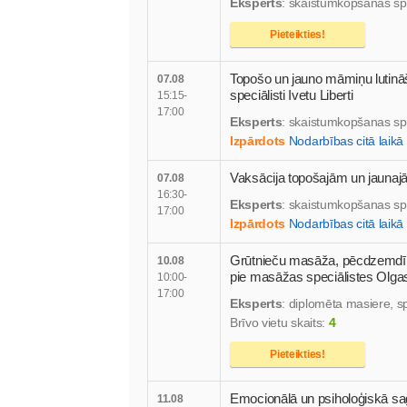
Eksperts
: skaistumkopšanas sp
Pieteikties!
Topošo un jauno māmiņu luti
07.08
speciālisti Ivetu Liberti
15:15-
17:00
Eksperts
: skaistumkopšanas sp
Izpārdots
Nodarbības citā laikā
Vaksācija topošajām un jaun
07.08
16:30-
Eksperts
: skaistumkopšanas sp
17:00
Izpārdots
Nodarbības citā laikā
Grūtnieču masāža, pēcdzemd
10.08
pie masāžas speciālistes Olg
10:00-
17:00
Eksperts
: diplomēta masiere, s
Brīvo vietu skaits:
4
Pieteikties!
Emocionālā un psiholoģiskā s
11.08