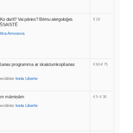
Ko darīt? Vai pāries? Bērnu alergoloģes
€ 18
IEŠSAISTĒ
stīna Amosova
nāšanas programma ar skaistumkopšanas
€ 60-€ 75
eciāliste
Iveta Liberte
ajām māmiņām
€ 5- € 30
eciāliste
Iveta Liberte