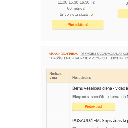
11.08
15:30-16:30 | €
B
60 mēnesī
Brīvo vietu skaits:
5
Pieteikties!
VISAS NODARBĪBAS
DZEMDĪBU SAGATAVOŠANAS KU
TOPOŠAJIEM UN JAUNAJIEM VECĀKIEM
LEKCIJAS, 
Norises
vieta
Nosaukums
Bērnu veselības diena - video i
Eksperts
: speciālistu komanda
Pieteikties!
PUSAUDŽIEM. Sejas ādas kopš