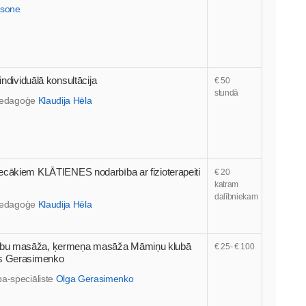
bsone
individuālā konsultācija
€ 50
stundā
r pedagoģe
Klaudija Hēla
ecākiem KLĀTIENES nodarbība ar fizioterapeiti
€ 20
katram
dalībniekam
r pedagoģe
Klaudija Hēla
ību masāža, ķermeņa masāža Māmiņu klubā
€ 25- € 100
as Gerasimenko
pa-speciāliste
Olga Gerasimenko