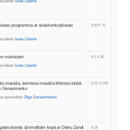
eciāliste
Iveta Liberte
nāšanas programma ar skaistumkopšanas
€ 60-€ 75
eciāliste
Iveta Liberte
ajām māmiņām
€ 5- € 30
eciāliste
Iveta Liberte
ību masāža, ķermeņa masāža Māmiņu klubā
€ 25- € 100
as Gerasimenko
pa-speciāliste
Olga Gerasimenko
agatavošanās dzemdībām kopā ar Diānu Zandi
€ 18