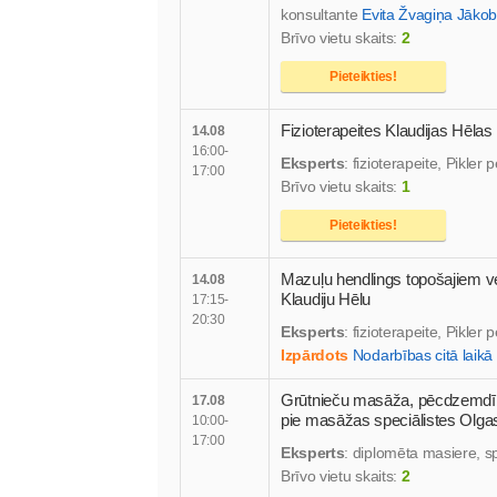
konsultante
Evita Žvagiņa Jāko
Brīvo vietu skaits:
2
Pieteikties!
Fizioterapeites Klaudijas Hēlas 
14.08
16:00-
Eksperts
: fizioterapeite, Pikle
17:00
Brīvo vietu skaits:
1
Pieteikties!
Mazuļu hendlings topošajiem v
14.08
Klaudiju Hēlu
17:15-
20:30
Eksperts
: fizioterapeite, Pikle
Izpārdots
Nodarbības citā laikā
Grūtnieču masāža, pēcdzemd
17.08
pie masāžas speciālistes Olg
10:00-
17:00
Eksperts
: diplomēta masiere, s
Brīvo vietu skaits:
2