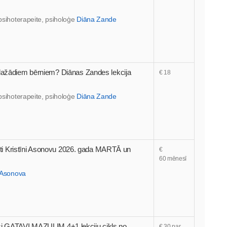
ā psihoterapeite, psiholoģe
Diāna Zande
 dažādiem bērniem? Diānas Zandes lekcija
€ 18
ā psihoterapeite, psiholoģe
Diāna Zande
peiti Kristīni Asonovu 2026. gada MARTĀ un
€
60 mēnesī
e Asonova
 GATAVI MAZULIM 4+1 lekciju cikls no
€ 30 par