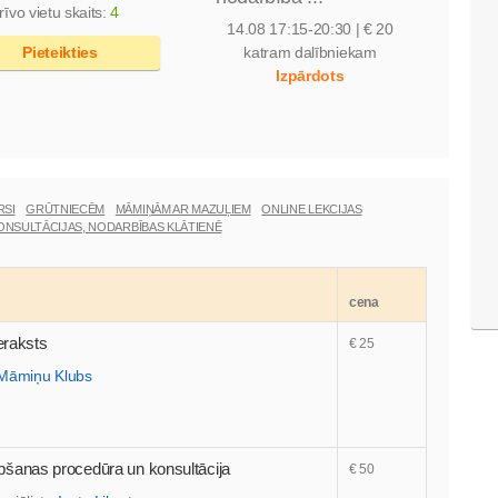
rīvo vietu skaits:
4
14.08
17:15-20:30 | € 20
Pieteikties
katram dalībniekam
Izpārdots
RSI
GRŪTNIECĒM
MĀMIŅĀM AR MAZUĻIEM
ONLINE LEKCIJAS
KONSULTĀCIJAS, NODARBĪBAS KLĀTIENĒ
cena
eraksts
€ 25
Māmiņu Klubs
anas procedūra un konsultācija
€ 50