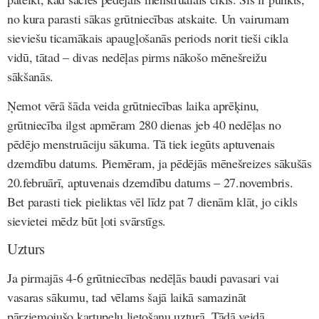
no kura parasti sākas grūtniecības atskaite. Un vairumam
sieviešu ticamākais apaugļošanās periods norit tieši cikla
vidū, tātad – divas nedēļas pirms nākošo mēnešreižu
sākšanās.
Ņemot vērā šāda veida grūtniecības laika aprēķinu,
grūtniecība ilgst apmēram 280 dienas jeb 40 nedēļas no
pēdējo menstruāciju sākuma.
Tā tiek iegūts aptuvenais
dzemdību datums. Piemēram, ja pēdējās mēnešreizes sākušās
20.februārī, aptuvenais dzemdību datums – 27.novembris.
Bet parasti tiek pieliktas vēl līdz pat 7 dienām klāt, jo cikls
sievietei mēdz būt ļoti svārstīgs.
Uzturs
Ja pirmajās 4-6 grūtniecības nedēļās baudi pavasari vai
vasaras sākumu, tad vēlams šajā laikā samazināt
pārziemojušo kartupeļu lietošanu uzturā. Tādā veidā