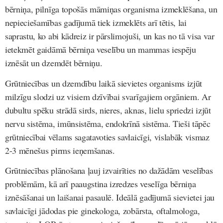
bērniņa, pilnīga topošās māmiņas organisma izmeklēšana, un
nepieciešamības gadījumā tiek izmeklēts arī tētis, lai
saprastu, ko abi kādreiz ir pārslimojuši, un kas no tā visa var
ietekmēt gaidāmā bērniņa veselību un mammas iespēju
iznēsāt un dzemdēt bērniņu.
Grūtniecības un dzemdību laikā sievietes organisms izjūt
milzīgu slodzi uz visiem dzīvībai svarīgajiem orgāniem. Ar
dubultu spēku strādā sirds, nieres, aknas, lielu spriedzi izjūt
nervu sistēma, imūnsistēma, endokrīnā sistēma. Tieši tāpēc
grūtniecībai vēlams sagatavoties savlaicīgi, vislabāk vismaz
2-3 mēnešus pirms ieņemšanas.
Grūtniecības plānošana ļauj izvairīties no dažādām veselības
problēmām,
kā arī paaugstina izredzes veselīga bērniņa
iznēsāšanai un laišanai pasaulē. Ideālā gadījumā sievietei jau
savlaicīgi jādodas pie ginekologa, zobārsta, oftalmologa,