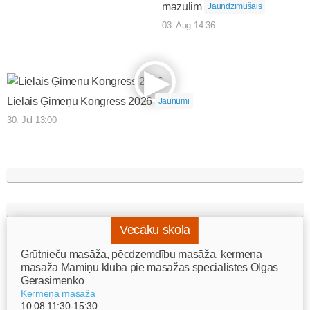
mazulim
Jaundzimušais
03. Aug 14:36
Lielais Ģimeņu Kongress 2026
Jaunumi
30. Jul 13:00
Vecāku skola
Grūtnieču masāža, pēcdzemdību masāža, ķermeņa
masāža Māmiņu klubā pie masāžas speciālistes Olgas
Gerasimenko
Ķermeņa masāža
10.08 11:30-15:30