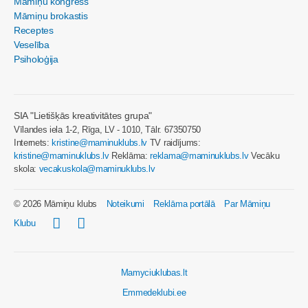
Māmiņu kongress
Māmiņu brokastis
Receptes
Veselība
Psiholoģija
SIA "Lietišķās kreativitātes grupa"
Vīlandes iela 1-2, Rīga, LV - 1010, Tālr. 67350750
Internets:
kristine@maminuklubs.lv
TV raidījums:
kristine@maminuklubs.lv
Reklāma:
reklama@maminuklubs.lv
Vecāku
skola:
vecakuskola@maminuklubs.lv
© 2026 Māmiņu klubs
Noteikumi
Reklāma portālā
Par Māmiņu
Klubu
Mamyciuklubas.lt
Emmedeklubi.ee