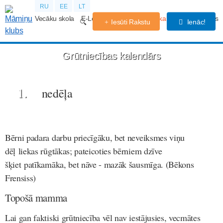
RU
EE
LT
Vecāku skola
E-Lekcijas
Grūtniecības kalendārs
Forums
Iesūti Rakstu
Ienāc!
Grūtniecības kalendārs
1.
nedēļa
Bērni padara darbu priecīgāku, bet neveiksmes viņu
dēļ liekas rūgtākas; pateicoties bērniem dzīve
šķiet patīkamāka, bet nāve - mazāk šausmīga. (Bēkons
Frensiss)
Topošā mamma
Lai gan faktiski grūtniecība vēl nav iestājusies, vecmātes