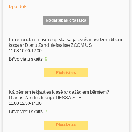
Izpārdots
Nodarbības citā laikā
Emocionālā un psiholoģiskā sagatavošanās dzemdībām
kopā ar Diānu Zandi tiešsaistē ZOOM.US
11.08 10:00-12:00
Brīvo vietu skaits:
9
Pieteikties
Kā bērnam iekļauties klasē ar dažādiem bērniem?
Diānas Zandes lekcija TIEŠSAISTĒ
11.08 12:30-14:30
Brīvo vietu skaits:
7
Pieteikties