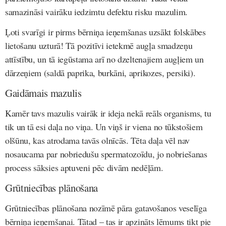
samazināsi vairāku iedzimtu defektu risku mazulim.
Ļoti svarīgi ir pirms bērniņa ieņemšanas uzsākt folskābes
lietošanu uzturā! Tā pozitīvi ietekmē augļa smadzeņu
attīstību, un tā iegūstama arī no dzeltenajiem augļiem un
dārzeņiem (saldā paprika, burkāni, aprikozes, persiki).
Gaidāmais mazulis
Kamēr tavs mazulis vairāk ir ideja nekā reāls organisms, tu
tik un tā esi daļa no viņa.
Un viņš ir viena no tūkstošiem
olšūnu, kas atrodama tavās olnīcās. Tēta daļa vēl nav
nosaucama par nobriedušu spermatozoīdu, jo nobriešanas
process sāksies aptuveni pēc divām nedēļām.
Grūtniecības plānošana
Grūtniecības plānošana nozīmē pāra gatavošanos veselīga
bērniņa ieņemšanai. Tātad – tas ir apzināts lēmums tikt pie