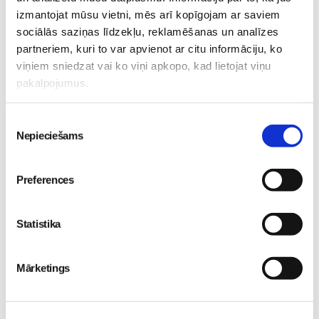
izmantojat mūsu vietni, mēs arī kopīgojam ar saviem
Dāvā dzīvi savam mazulim! Tas ir Tavs, vienīgais un
sociālās saziņas līdzekļu, reklamēšanas un analīzes
neatkārtojamais!
partneriem, kuri to var apvienot ar citu informāciju, ko
Krīžu centri Latvijā>>
viņiem sniedzat vai ko viņi apkopo, kad lietojat viņu
pakalpojumus.
Piekrišanas
Nepieciešams
izvēle
Trimestris
Preferences
1
2
3
4
5
6
7
Statistika
8
9
10
11
12
13
Mārketings
Trimestris