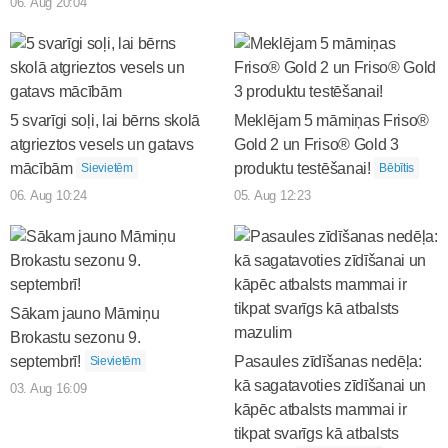
06. Aug 20:04
5 svarīgi soļi, lai bērns skolā
Meklējam 5 māmiņas Friso®
atgrieztos vesels un gatavs
Gold 2 un Friso® Gold 3
mācībām
produktu testēšanai!
Sievietēm
Bēbītis
06. Aug 10:24
05. Aug 12:23
Sākam jauno Māmiņu
Brokastu sezonu 9.
septembrī!
Pasaules zīdīšanas nedēļa:
Sievietēm
kā sagatavoties zīdīšanai un
03. Aug 16:09
kāpēc atbalsts mammai ir
tikpat svarīgs kā atbalsts