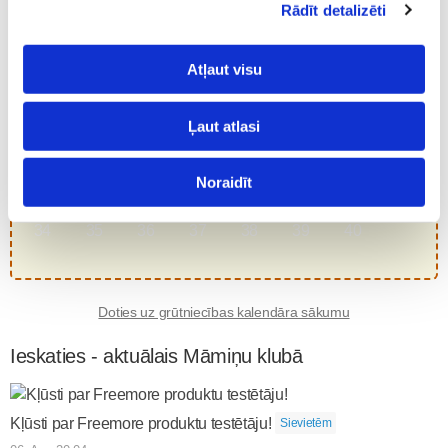
14
15
16
17
18
19
20
Rādīt detalizēti
21
22
23
24
25
26
Atļaut visu
Trimestris
Ļaut atlasi
27
28
29
30
31
32
33
Noraidīt
34
35
36
37
38
39
40
Doties uz grūtniecības kalendāra sākumu
Ieskaties - aktuālais Māmiņu klubā
Kļūsti par Freemore produktu testētāju!
Sievietēm