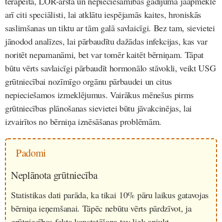
terapeita, LOR-ārsta un nepieciešamības gadījumā jāapmeklē
arī citi speciālisti, lai atklātu iespējamās kaites, hroniskās
saslimšanas un tiktu ar tām galā savlaicīgi. Bez tam, sievietei
jānodod analīzes, lai pārbaudītu dažādas infekcijas, kas var
noritēt nepamanāmi, bet var tomēr kaitēt bērniņam. Tāpat
būtu vērts savlaicīgi pārbaudīt hormonālo stāvokli, veikt USG
grūtniecībai nozīmīgo orgānu pārbaudei un citus
nepieciešamos izmeklējumus. Vairākus mēnešus pirms
grūtniecības plānošanas sievietei būtu jāvakcinējas, lai
izvairītos no bērniņa iznēsāšanas problēmām.
Padomi
Neplānota grūtniecība
Statistikas dati parāda, ka tikai 10% pāru laikus gatavojas
bērniņa ieņemšanai. Tāpēc nebūtu vērts pārdzīvot, ja
grūtniecības fakta konstatēšana tev liek apjukt.