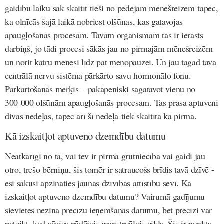
gaidību laiku sāk skaitīt tieši no pēdējām mēnešreizēm tāpēc,
ka olnīcās šajā laikā nobriest olšūnas, kas gatavojas
apaugļošanās procesam. Tavam organismam tas ir ierasts
darbiņš, jo tādi procesi sākās jau no pirmajām mēnešreizēm
un norit katru mēnesi līdz pat menopauzei. Un jau tagad tava
centrālā nervu sistēma pārkārto savu hormonālo fonu.
Pārkārtošanās mērķis – pakāpeniski sagatavot vienu no
300 000 olšūnām apaugļošanās procesam. Tas prasa aptuveni
divas nedēļas, tāpēc arī šī nedēļa tiek skaitīta kā pirmā.
Kā izskaitļot aptuveno dzemdību datumu
Neatkarīgi no tā, vai tev ir pirmā grūtniecība vai gaidi jau
otro, trešo bērniņu, šis tomēr ir satraucošs brīdis tavā dzīvē -
esi sākusi apzināties jaunas dzīvības attīstību sevī. Kā
izskaitļot aptuveno dzemdību datumu? Vairumā gadījumu
sievietes nezina precīzu ieņemšanas datumu, bet precīzi var
pateikt, kad sācies pēdējais menstruālais cikls. Šis ir punkts,