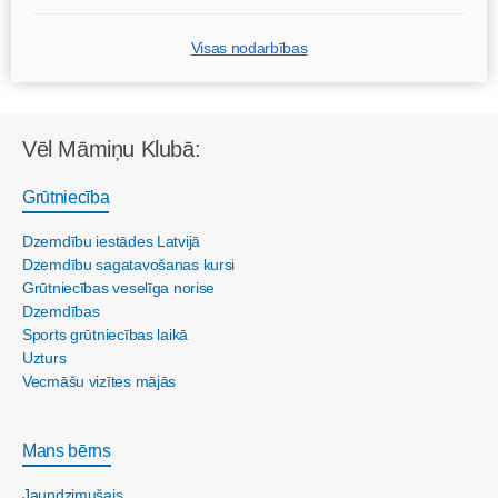
Visas nodarbības
Vēl Māmiņu Klubā:
Grūtniecība
Dzemdību iestādes Latvijā
Dzemdību sagatavošanas kursi
Grūtniecības veselīga norise
Dzemdības
Sports grūtniecības laikā
Uzturs
Vecmāšu vizītes mājās
Mans bērns
Jaundzimušais