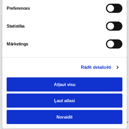
Māmiņu klubs
Preferences
VideoRECEPTE: Veselīgie riekstu
Statistika
batoniņi
25. Nov 2024, 00:00
Māmiņu klubs
Mārketings
VideoRECEPTE: Biskvīta rulete ar vārīto
Rādīt detalizēti
krēmu
16. Nov 2024, 09:30
Māmiņu klubs
Atļaut visu
Ļaut atlasi
Raw Cake - veselīgās kūkas Taviem
svētkiem
13. Nov 2024, 21:06
Noraidīt
Kristīne Māmiņuklubs.lv