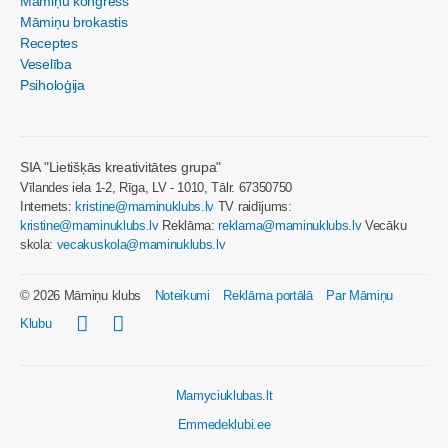
Māmiņu kongress
Māmiņu brokastis
Receptes
Veselība
Psiholoģija
SIA "Lietišķās kreativitātes grupa"
Vīlandes iela 1-2, Rīga, LV - 1010, Tālr. 67350750
Internets:
kristine@maminuklubs.lv
TV raidījums:
kristine@maminuklubs.lv
Reklāma:
reklama@maminuklubs.lv
Vecāku
skola:
vecakuskola@maminuklubs.lv
© 2026 Māmiņu klubs
Noteikumi
Reklāma portālā
Par Māmiņu
Klubu
Mamyciuklubas.lt
Emmedeklubi.ee