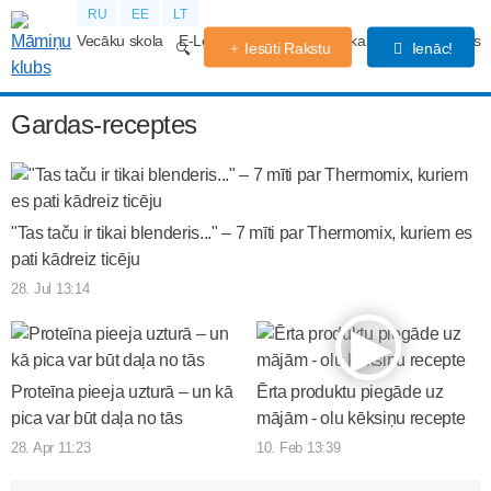
RU
EE
LT
Vecāku skola
E-Lekcijas
Grūtniecības kalendārs
Forums
Iesūti Rakstu
Ienāc!
Gardas-receptes
"Tas taču ir tikai blenderis..." – 7 mīti par Thermomix, kuriem es
pati kādreiz ticēju
28. Jul 13:14
Proteīna pieeja uzturā – un kā
Ērta produktu piegāde uz
pica var būt daļa no tās
mājām - olu kēksiņu recepte
28. Apr 11:23
10. Feb 13:39