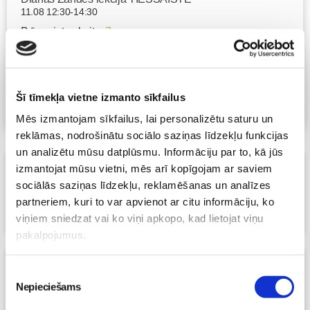
11.08 12:30-14:30
Brīvo vietu skaits:
7
Pieteikties
Šī tīmekļa vietne izmanto sīkfailus
Visas nodarbības
Mēs izmantojam sīkfailus, lai personalizētu saturu un
reklāmas, nodrošinātu sociālo saziņas līdzekļu funkcijas
un analizētu mūsu datplūsmu. Informāciju par to, kā jūs
VideoRECEPTE: Ukraiņu borščs
izmantojat mūsu vietni, mēs arī kopīgojam ar saviem
sociālās saziņas līdzekļu, reklamēšanas un analīzes
18. Dec 2024, 00:00
Māmiņu klubs
partneriem, kuri to var apvienot ar citu informāciju, ko
viņiem sniedzat vai ko viņi apkopo, kad lietojat viņu
pakalpojumus.
Kāds ieguvums organismam no
Piekrišanas
kolagēna?
Nepieciešams
izvēle
10. Dec 2024, 00:00