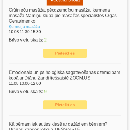
Grūtnieču masāža, pēcdzemdību masāža, ķermeņa
masāža Māmiņu klubā pie masāžas speciālistes Olgas
Gerasimenko
Ķermeņa masāža
10.08 11:30-15:30
Brīvo vietu skaits:
2
Pieteikties
Emocionālā un psiholoģiskā sagatavošanās dzemdībām
kopā ar Diānu Zandi tiešsaistē ZOOM.US
11.08 10:00-12:00
Brīvo vietu skaits:
9
Pieteikties
Kā bērnam iekļauties klasē ar dažādiem bērniem?
Diānas Zandes lekcija TIEŠSAISTĒ