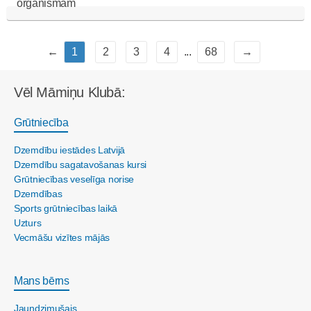
←
1
2
3
4
...
68
→
Vēl Māmiņu Klubā:
Grūtniecība
Dzemdību iestādes Latvijā
Dzemdību sagatavošanas kursi
Grūtniecības veselīga norise
Dzemdības
Sports grūtniecības laikā
Uzturs
Vecmāšu vizītes mājās
Mans bērns
Jaundzimušais