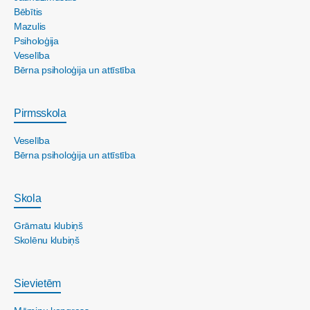
Bēbītis
Mazulis
Psiholoģija
Veselība
Bērna psiholoģija un attīstība
Pirmsskola
Veselība
Bērna psiholoģija un attīstība
Skola
Grāmatu klubiņš
Skolēnu klubiņš
Sievietēm