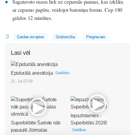
Sagatavoto masu liek uz cepamās pannas, kas izklāta
ar cepamo papīru, veidojot batoniņu formu. Cep 180
grādos 12 minūtes.
Gardas-receptes
Grūtniecība
Pregnacare
Lasi vēl
Epidurālā anestēzija
Gaidības
31. Jul 07:59
Iepazīstamies -
Superbēbīte Šarlote nāk
Superbēbis 2026!
pasaulē Jūrmalas
Gaidības