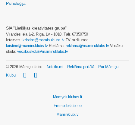
Psiholoģija
SIA "Lietišķās kreativitātes grupa"
Vīlandes iela 1-2, Rīga, LV - 1010, Tālr. 67350750
Internets:
kristine@maminuklubs.lv
TV raidījums:
kristine@maminuklubs.lv
Reklāma:
reklama@maminuklubs.lv
Vecāku
skola:
vecakuskola@maminuklubs.lv
© 2026 Māmiņu klubs
Noteikumi
Reklāma portālā
Par Māmiņu
Klubu
Mamyciuklubas.lt
Emmedeklubi.ee
Maminklub.lv