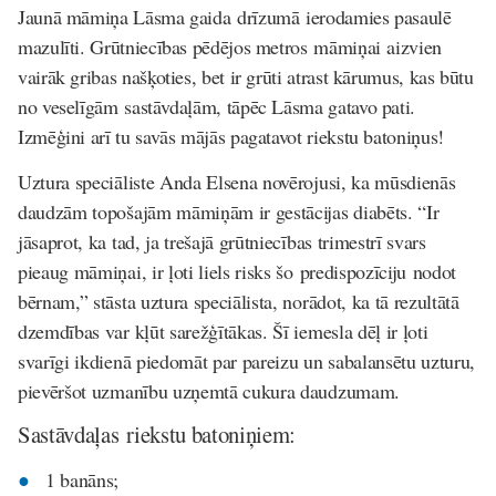
Jaunā māmiņa Lāsma gaida drīzumā ierodamies pasaulē
mazulīti. Grūtniecības pēdējos metros māmiņai aizvien
vairāk gribas našķoties, bet ir grūti atrast kārumus, kas būtu
no veselīgām sastāvdaļām, tāpēc Lāsma gatavo pati.
Izmēģini arī tu savās mājās pagatavot riekstu batoniņus!
Uztura speciāliste Anda Elsena novērojusi, ka mūsdienās
daudzām topošajām māmiņām ir gestācijas diabēts. “Ir
jāsaprot, ka tad, ja trešajā grūtniecības trimestrī svars
pieaug māmiņai, ir ļoti liels risks šo predispozīciju nodot
bērnam,” stāsta uztura speciālista, norādot, ka tā rezultātā
dzemdības var kļūt sarežģītākas. Šī iemesla dēļ ir ļoti
svarīgi ikdienā piedomāt par pareizu un sabalansētu uzturu,
pievēršot uzmanību uzņemtā cukura daudzumam.
Sastāvdaļas riekstu batoniņiem:
1 banāns;