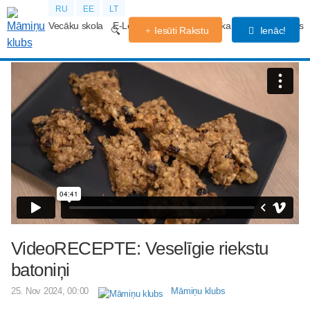
RU
EE
LT
Vecāku skola
E-Lekcijas
Grūtniecības kalendārs
Forums
Iesūti Rakstu
Ienāc!
VideoRECEPTE: Veselīgie riekstu
batoniņi
25. Nov 2024, 00:00
Māmiņu klubs