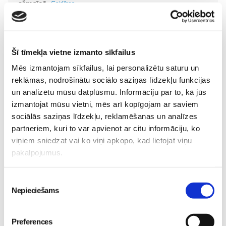
slimnīcā
Gaidības
16. May 09:55
09. Jul 09:55
Šī tīmekļa vietne izmanto sīkfailus
Mēs izmantojam sīkfailus, lai personalizētu saturu un
reklāmas, nodrošinātu sociālo saziņas līdzekļu funkcijas
un analizētu mūsu datplūsmu. Informāciju par to, kā jūs
Pavasara “ātrās
izmantojat mūsu vietni, mēs arī kopīgojam ar saviem
tievēšanas” modes risks:
sociālās saziņas līdzekļu, reklamēšanas un analīzes
straujš svara zudums var
partneriem, kuri to var apvienot ar citu informāciju, ko
izraisīt neauglību
Gaidības
viņiem sniedzat vai ko viņi apkopo, kad lietojat viņu
08. May 09:34
pakalpojumus.
Piekrišanas
Nepieciešams
izvēle
Preferences