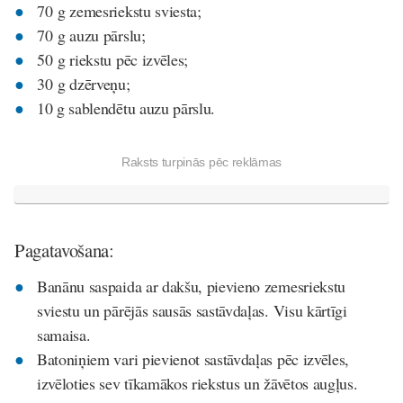
70 g zemesriekstu sviesta;
70 g auzu pārslu;
50 g riekstu pēc izvēles;
30 g dzērveņu;
10 g sablendētu auzu pārslu.
Raksts turpinās pēc reklāmas
Pagatavošana:
Banānu saspaida ar dakšu, pievieno zemesriekstu
sviestu un pārējās sausās sastāvdaļas. Visu kārtīgi
samaisa.
Batoniņiem vari pievienot sastāvdaļas pēc izvēles,
izvēloties sev tīkamākos riekstus un žāvētos augļus.