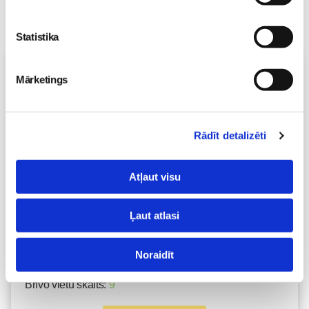
Statistika
Vecāku skola
Mārketings
Grūtnieču masāža, pēcdzemdību masāža, ķermeņa
masāža Māmiņu klubā pie masāžas speciālistes Olgas
Gerasimenko
Ķermeņa masāža
Rādīt detalizēti
10.08 11:30-15:30
Izpārdots
Atļaut visu
Nodarbības citā laikā
Ļaut atlasi
Emocionālā un psiholoģiskā sagatavošanās
dzemdībām kopā ar Diānu Zandi tiešsaistē ZOOM.US
Noraidīt
11.08 10:00-12:00
Brīvo vietu skaits:
9