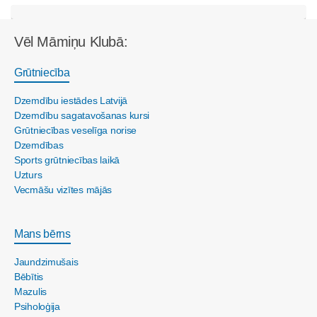
Vēl Māmiņu Klubā:
Grūtniecība
Dzemdību iestādes Latvijā
Dzemdību sagatavošanas kursi
Grūtniecības veselīga norise
Dzemdības
Sports grūtniecības laikā
Uzturs
Vecmāšu vizītes mājās
Mans bērns
Jaundzimušais
Bēbītis
Mazulis
Psiholoģija