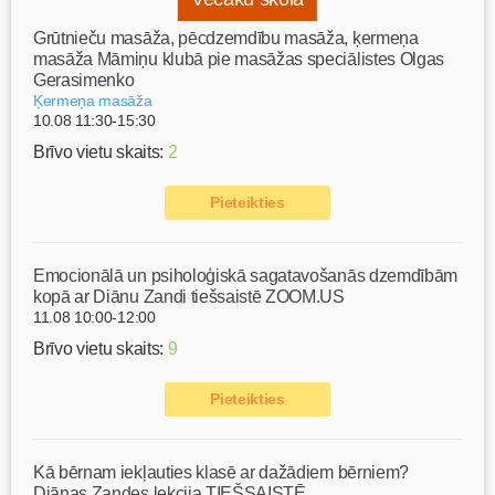
Grūtnieču masāža, pēcdzemdību masāža, ķermeņa
masāža Māmiņu klubā pie masāžas speciālistes Olgas
Gerasimenko
Ķermeņa masāža
10.08 11:30-15:30
Brīvo vietu skaits:
2
Pieteikties
Emocionālā un psiholoģiskā sagatavošanās dzemdībām
kopā ar Diānu Zandi tiešsaistē ZOOM.US
11.08 10:00-12:00
Brīvo vietu skaits:
9
Pieteikties
Kā bērnam iekļauties klasē ar dažādiem bērniem?
Diānas Zandes lekcija TIEŠSAISTĒ