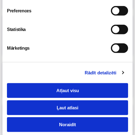
Māmiņu klubs
Preferences
30. augusts - Grūtnieču diena ar
noderīgām lekcijām, garantētām
Statistika
dāvanām un konkursiem!
22. Aug 2024, 12:01
Mārketings
Māmiņu klubs
Ko drīkst ēst grūtniecības laikā?
Rādīt detalizēti
16. Jul 2024, 00:00
Māmiņu klubs
Atļaut visu
Ļaut atlasi
Superbēbis 2024: Grūtnieču toksikoze
26. Mar 2024, 00:00
Noraidīt
Māmiņu klubs