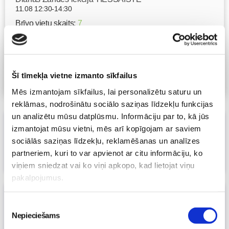
11.08 12:30-14:30
Brīvo vietu skaits:
7
Pieteikties
Šī tīmekļa vietne izmanto sīkfailus
Visas nodarbības
Mēs izmantojam sīkfailus, lai personalizētu saturu un
reklāmas, nodrošinātu sociālo saziņas līdzekļu funkcijas
un analizētu mūsu datplūsmu. Informāciju par to, kā jūs
Kā vecāki izvēlas savam gaidāmajam
izmantojat mūsu vietni, mēs arī kopīgojam ar saviem
mazulim vārdu?
sociālās saziņas līdzekļu, reklamēšanas un analīzes
28. Jan 2025, 00:00
partneriem, kuri to var apvienot ar citu informāciju, ko
Māmiņu klubs
viņiem sniedzat vai ko viņi apkopo, kad lietojat viņu
pakalpojumus.
Vai zini, cik daudz olbaltumvielu dienā
Piekrišanas
jāuzņem topošajai māmiņai?
Nepieciešams
izvēle
25. Sep 2024, 00:00