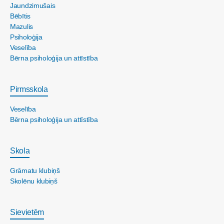
Jaundzimušais
Bēbītis
Mazulis
Psiholoģija
Veselība
Bērna psiholoģija un attīstība
Pirmsskola
Veselība
Bērna psiholoģija un attīstība
Skola
Grāmatu klubiņš
Skolēnu klubiņš
Sievietēm