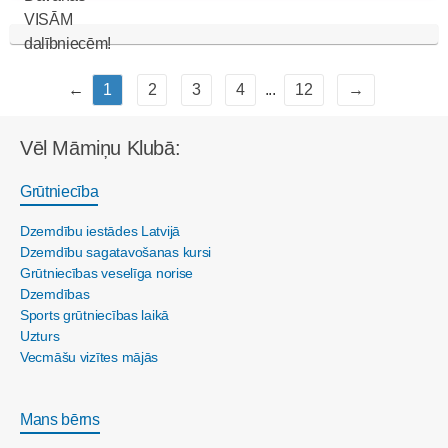
←
1
2
3
4
...
12
→
Vēl Māmiņu Klubā:
Grūtniecība
Dzemdību iestādes Latvijā
Dzemdību sagatavošanas kursi
Grūtniecības veselīga norise
Dzemdības
Sports grūtniecības laikā
Uzturs
Vecmāšu vizītes mājās
Mans bērns