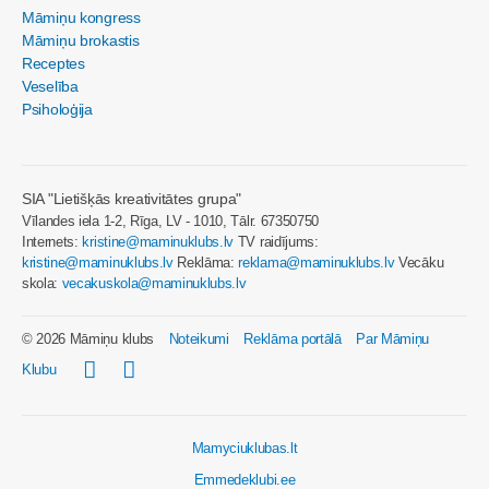
Māmiņu kongress
Māmiņu brokastis
Receptes
Veselība
Psiholoģija
SIA "Lietišķās kreativitātes grupa"
Vīlandes iela 1-2, Rīga, LV - 1010, Tālr. 67350750
Internets:
kristine@maminuklubs.lv
TV raidījums:
kristine@maminuklubs.lv
Reklāma:
reklama@maminuklubs.lv
Vecāku
skola:
vecakuskola@maminuklubs.lv
© 2026 Māmiņu klubs
Noteikumi
Reklāma portālā
Par Māmiņu
Klubu
Mamyciuklubas.lt
Emmedeklubi.ee