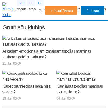
RU
EE
LT
Vecāku skola
E-Lekcijas
Grūtniecības kalendārs
Forums
Iesūti Rakstu
Ienāc!
Grūtnieču-klubiņš
Ar kadām emocionālajām izmaiņām topošās māmiņas
saskaras gaidību sākumā?
21. Jan 00:00
Kāpēc grūtniecības laikā niez
Kam jābūt topošās māmiņas
vēders?
uzturā ziemā?
13. Jan 00:00
04. Jan 00:00