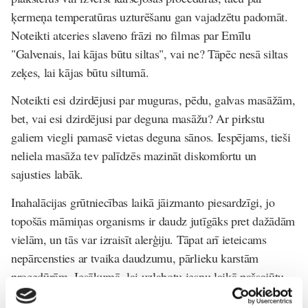
ķermeņa temperatūras uzturēšanu gan vajadzētu padomāt.
Noteikti atceries slaveno frāzi no filmas par Emīlu
"Galvenais, lai kājas būtu siltas", vai ne? Tāpēc nesā siltas
zeķes, lai kājas būtu siltumā.
Noteikti esi dzirdējusi par muguras, pēdu, galvas masāžām,
bet, vai esi dzirdējusi par deguna masāžu? Ar pirkstu
galiem viegli pamasē vietas deguna sānos. Iespējams, tieši
neliela masāža tev palīdzēs mazināt diskomfortu un
sajusties labāk.
Inahalācijas grūtniecības laikā jāizmanto piesardzīgi, jo
topošās māmiņas organisms ir daudz jutīgāks pret dažādām
vielām, un tās var izraisīt alerģiju. Tāpat arī ieteicams
nepārcensties ar tvaika daudzumu, pārlieku karstām
procedūrām. Iesākumā, lai uzlabotu iesnu laikā pašsajūtu,
vari veikt NaCl inhalācijas.