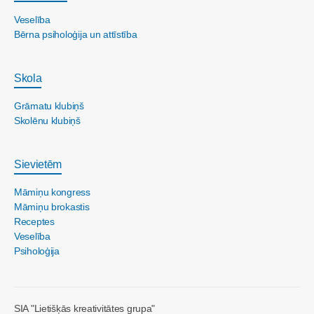
Veselība
Bērna psiholoģija un attīstība
Skola
Grāmatu klubiņš
Skolēnu klubiņš
Sievietēm
Māmiņu kongress
Māmiņu brokastis
Receptes
Veselība
Psiholoģija
SIA "Lietišķās kreativitātes grupa"