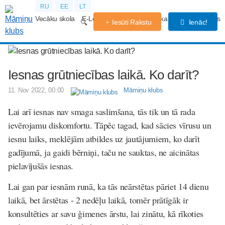
RU
EE
LT
Vecāku skola
E-Lekcijas
Grūtniecības kalendārs
Forums
Iesūti Rakstu
Ienāc!
Iesnas grūtniecības laikā. Ko darīt?
11. Nov 2022, 00:00
Māmiņu klubs
Lai arī iesnas nav smaga saslimšana, tās tik un tā rada
ievērojamu diskomfortu. Tāpēc tagad, kad sācies vīrusu un
iesnu laiks, meklējām atbildes uz jautājumiem, ko darīt
gadījumā, ja gaidi bērniņi, taču ne sauktas, ne aicinātas
pielavījušās iesnas.
Lai gan par iesnām runā, ka tās neārstētas pāriet 14 dienu
laikā, bet ārstētas - 2 nedēļu laikā, tomēr prātīgāk ir
konsultēties ar savu ģimenes ārstu, lai zinātu, kā rīkoties