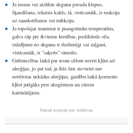
Ja iesnas vai aizliktu degunu pavada klepus,
šķaudīšana, iekaisis kakls, tā, visticamāk, ir reakcija
uz saaukstēšanos vai infekciju.
Ja topošajai mammai ir paaugstināta temperatūra,
galva sāp pie ikvienas kustības, pasliktinās oža,
izdalījumi no deguna ir dzeltenīgi vai zaļgani,
visticamāk, ir "saķerts" sinusīts.
Grūtniecības laikā par iesnu cēloni nereti kļūst arī
alerģijas, jo pat tad, ja līdz šim sievietei nav
novērotas nekādas alerģijas, gaidību laikā ķermenis
kļūst jutīgāks pret alergēniem un citiem
kairinātājiem.
Raksts turpinās pēc reklāmas