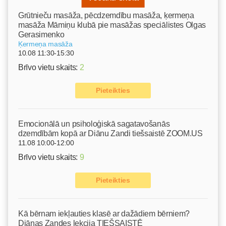
Grūtnieču masāža, pēcdzemdību masāža, ķermeņa
masāža Māmiņu klubā pie masāžas speciālistes Olgas
Gerasimenko
Ķermeņa masāža
10.08 11:30-15:30
Brīvo vietu skaits:
2
Pieteikties
Emocionālā un psiholoģiskā sagatavošanās
dzemdībām kopā ar Diānu Zandi tiešsaistē ZOOM.US
11.08 10:00-12:00
Brīvo vietu skaits:
9
Pieteikties
Kā bērnam iekļauties klasē ar dažādiem bērniem?
Diānas Zandes lekcija TIEŠSAISTĒ