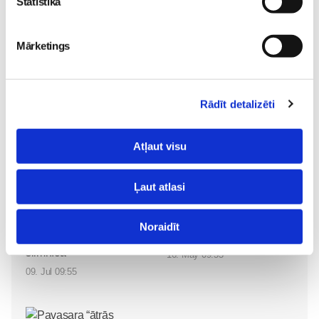
Statistika
Gaidot-mazulīti
Grūtnieču-klubiņš
Veselība
Mārketings
Lasi vēl
Epidurālā anestēzija
Gaidības
Rādīt detalizēti
31. Jul 07:59
Atļaut visu
Ļaut atlasi
Iepazīstamies -
Superbēbīte Šarlote nāk
Superbēbis 2026!
Noraidīt
pasaulē Jūrmalas
Gaidības
slimnīcā
Gaidības
16. May 09:55
09. Jul 09:55