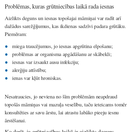
Problēmas, kuras grūtniecības laikā rada iesnas
Aizlikts deguns un iesnas topošajai māmiņai var radīt arī
dažādus sarežģījumus, kas ikdienas sadzīvi padara grūtāku.
Piemēram:
miega traucējumus, jo iesnas apgrūtina elpošanu;
problēmas ar organisma apgādāšanu ar skābekli;
iesnas var izsaukt ausu infekciju;
alerģiju attīstību;
ienas var kļūt hroniskas.
Nesatraucies, jo neviena no šīm problēmām neapdraud
topošās māmiņas vai mazuļa veselību, taču ieteicams tomēr
konsultēties ar savu ārstu, lai atrastu labāko pieeju iesnu
ārstēšanai.
Ko darīt, ja grūtniecības laikā ir aizlikts deguns