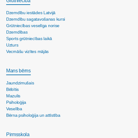
Grūtniecība
Dzemdību iestādes Latvijā
Dzemdību sagatavošanas kursi
Grūtniecības veselīga norise
Dzemdības
Sports grūtniecības laikā
Uzturs
Vecmāšu vizītes mājās
Mans bērns
Jaundzimušais
Bēbītis
Mazulis
Psiholoģija
Veselība
Bērna psiholoģija un attīstība
Pirmsskola