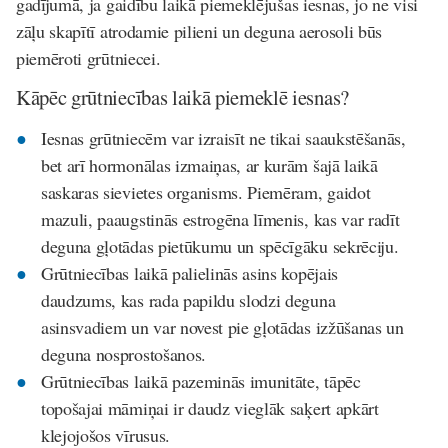
gadījumā, ja gaidību laikā piemeklējušas iesnas, jo ne visi
zāļu skapītī atrodamie pilieni un deguna aerosoli būs
piemēroti grūtniecei.
Kāpēc grūtniecības laikā piemeklē iesnas?
Iesnas grūtniecēm var izraisīt ne tikai saaukstēšanās,
bet arī hormonālas izmaiņas, ar kurām šajā laikā
saskaras sievietes organisms. Piemēram, gaidot
mazuli, paaugstinās estrogēna līmenis, kas var radīt
deguna gļotādas pietūkumu un spēcīgāku sekrēciju.
Grūtniecības laikā palielinās asins kopējais
daudzums, kas rada papildu slodzi deguna
asinsvadiem un var novest pie gļotādas izžūšanas un
deguna nosprostošanos.
Grūtniecības laikā pazeminās imunitāte, tāpēc
topošajai māmiņai ir daudz vieglāk saķert apkārt
klejojošos vīrusus.