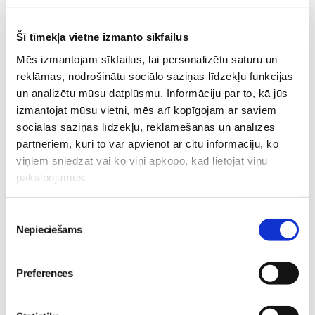
Jautājums gan, ko darīt, ja iesnas ir ieilgušas un
iepriekšminētie ieteikumi nepalīdz? Lūk, situācijas kad
Šī tīmekļa vietne izmanto sīkfailus
iesnu gadījumā topošajai mammai obligāti jāvēršas pēc
Mēs izmantojam sīkfailus, lai personalizētu saturu un
palīdzības pie ārsta:
reklāmas, nodrošinātu sociālo saziņas līdzekļu funkcijas
un analizētu mūsu datplūsmu. Informāciju par to, kā jūs
ja deguns ir pilnībā aizlikts un rodas elpas trūkums;
izmantojat mūsu vietni, mēs arī kopīgojam ar saviem
ja ir pastāvīgs klepus, kas nemazinās;
sociālās saziņas līdzekļu, reklamēšanas un analīzes
ja ir iekaisis kakls;
partneriem, kuri to var apvienot ar citu informāciju, ko
ja ir pietūkuši acu plakstiņi un apsārtušas acis;
viņiem sniedzat vai ko viņi apkopo, kad lietojat viņu
ja iesnas pavada galvssāpes.
pakalpojumus.
Piekrišanas
Ja kāds no šiem simptomiem līztekus iesnām saglabājas
Nepieciešams
izvēle
vairākas dienas, ieteikums topošajai māmiņai vērsties pie
ārsta, jo pat ja šķiet, ka iesnas nav nekāda nopietna
Preferences
saslimšana, grūtniecības laikā sievietei jārūpējas par divu
veselību - savējo un mazuļa.