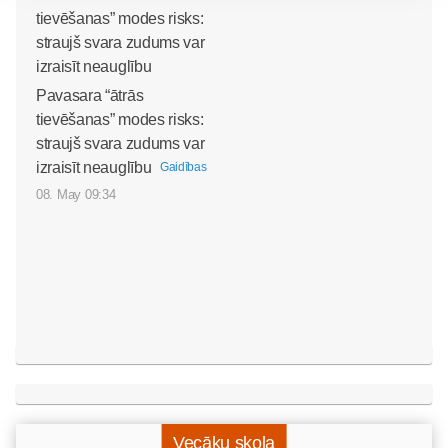
Pavasara “ātrās
tievēšanas” modes risks:
straujš svara zudums var
izraisīt neauglību
Gaidības
08. May 09:34
Vecāku skola