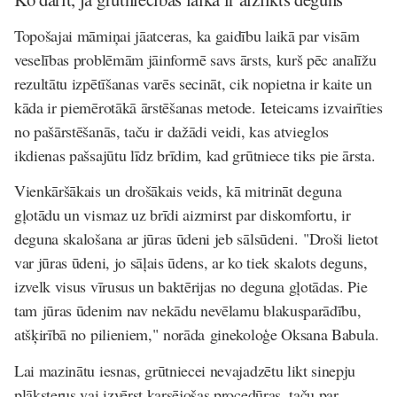
Topošajai māmiņai jāatceras, ka gaidību laikā par visām
veselības problēmām jāinformē savs ārsts, kurš pēc analīžu
rezultātu izpētīšanas varēs secināt, cik nopietna ir kaite un
kāda ir piemērotākā ārstēšanas metode. Ieteicams izvairīties
no pašārstēšanās, taču ir dažādi veidi, kas atvieglos
ikdienas pašsajūtu līdz brīdim, kad grūtniece tiks pie ārsta.
Vienkāršākais un drošākais veids, kā mitrināt deguna
gļotādu un vismaz uz brīdi aizmirst par diskomfortu, ir
deguna skalošana ar jūras ūdeni jeb sālsūdeni. "Droši lietot
var jūras ūdeni, jo sāļais ūdens, ar ko tiek skalots deguns,
izvelk visus vīrusus un baktērijas no deguna gļotādas. Pie
tam jūras ūdenim nav nekādu nevēlamu blakusparādību,
atšķirībā no pilieniem," norāda ginekoloģe Oksana Babula.
Lai mazinātu iesnas, grūtniecei nevajadzētu likt sinepju
plāksterus vai izvērst karsējošas procedūras, taču par