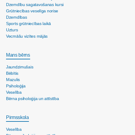
Dzemdību sagatavošanas kursi
Grūtniecības veselīga norise
Dzemdības
Sports grūtniecības laikā
Uzturs
Vecmāšu vizītes mājās
Mans bērns
Jaundzimušais
Bēbītis
Mazulis
Psiholoģija
Veselība
Bērna psiholoģija un attīstība
Pirmsskola
Veselība