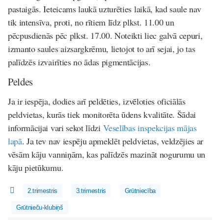
pastaigās. Ieteicams laukā uzturēties laikā, kad saule nav
tik intensīva, proti, no rītiem līdz plkst. 11.00 un
pēcpusdienās pēc plkst. 17.00. Noteikti liec galvā cepuri,
izmanto saules aizsargkrēmu, lietojot to arī sejai, jo tas
palīdzēs izvairīties no ādas pigmentācijas.
Peldes
Ja ir iespēja, dodies arī peldēties, izvēloties oficiālās
peldvietas, kurās tiek monitorēta ūdens kvalitāte. Šādai
informācijai vari sekot līdzi
Veselības inspekcijas mājas
lapā
. Ja tev nav iespēju apmeklēt peldvietas, veldzējies ar
vēsām kāju vanniņām, kas palīdzēs mazināt nogurumu un
kāju pietūkumu.
2.trimestris
3.trimestris
Grūtniecība
Grūtnieču-klubiņš