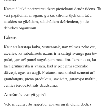
Karstajā laikā neaizmirsti dzert pietiekami daudz ūdens. To
vari papildināt ar ogām, gurķu, citronu šķēlītēm, taču
atsakies no gāzētiem, saldinātiem dzērieniem, jo tie
dehidrēs organismu.
Ēdiens
Kaut arī karstajā laikā, visticamāk, nav vēlmes neko ēst,
atceries, ka sabalansēts uzturs ir ārkārtīgi svarīgs gan tev
pašai, gan arī puncī augošajam mazulim. Izmanto to, ka
tava grūtniecība ir vasarā, kad ir pieejami sezonālie
dārzeņi, ogas un augļi. Protams, neaizmirsti uzņemt arī
graudaugus, piena produktus, savukārt, gatavojot maltīti,
centies ierobežot sāls daudzumu.
Atrašanās svaigā gaisā
Velc mugurā ērtu apģērbu, apavus un ik dienu dodies