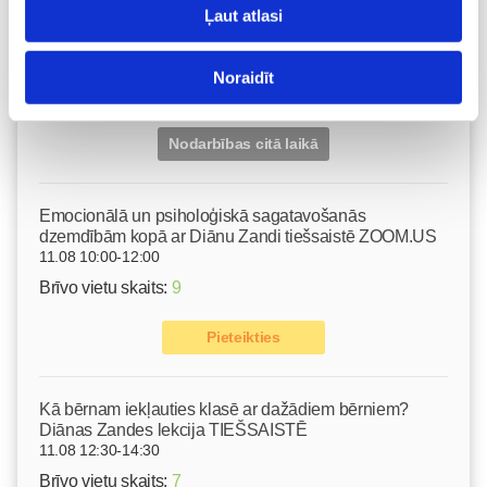
masāža Māmiņu klubā pie masāžas speciālistes Olgas
Ļaut atlasi
Gerasimenko
Ķermeņa masāža
10.08 11:30-15:30
Noraidīt
Izpārdots
Nodarbības citā laikā
Emocionālā un psiholoģiskā sagatavošanās
dzemdībām kopā ar Diānu Zandi tiešsaistē ZOOM.US
11.08 10:00-12:00
Brīvo vietu skaits:
9
Pieteikties
Kā bērnam iekļauties klasē ar dažādiem bērniem?
Diānas Zandes lekcija TIEŠSAISTĒ
11.08 12:30-14:30
Brīvo vietu skaits:
7