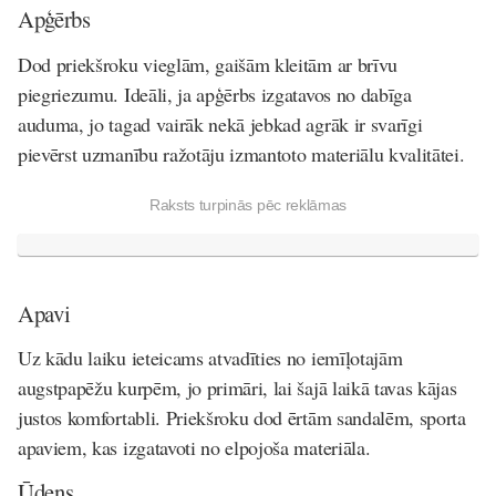
Apģērbs
Dod priekšroku vieglām, gaišām kleitām ar brīvu
piegriezumu. Ideāli, ja apģērbs izgatavos no dabīga
auduma, jo tagad vairāk nekā jebkad agrāk ir svarīgi
pievērst uzmanību ražotāju izmantoto materiālu kvalitātei.
Raksts turpinās pēc reklāmas
Apavi
Uz kādu laiku ieteicams atvadīties no iemīļotajām
augstpapēžu kurpēm, jo primāri, lai šajā laikā tavas kājas
justos komfortabli. Priekšroku dod ērtām sandalēm, sporta
apaviem, kas izgatavoti no elpojoša materiāla.
Ūdens