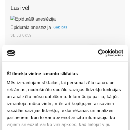
Lasi vēl
Epidurālā anestēzija
Gaidības
31. Jul 07:59
Iepazīstamies -
Šī tīmekļa vietne izmanto sīkfailus
Superbēbīte Šarlote nāk
Superbēbis 2026!
pasaulē Jūrmalas
Mēs izmantojam sīkfailus, lai personalizētu saturu un
Gaidības
slimnīcā
reklāmas, nodrošinātu sociālo saziņas līdzekļu funkcijas
Gaidības
16. May 09:55
un analizētu mūsu datplūsmu. Informāciju par to, kā jūs
09. Jul 09:55
izmantojat mūsu vietni, mēs arī kopīgojam ar saviem
sociālās saziņas līdzekļu, reklamēšanas un analīzes
partneriem, kuri to var apvienot ar citu informāciju, ko
viņiem sniedzat vai ko viņi apkopo, kad lietojat viņu