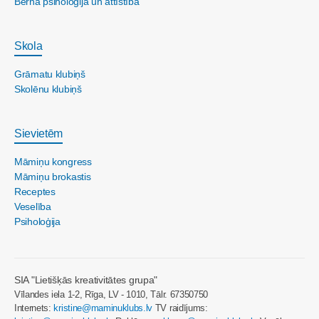
Bērna psiholoģija un attīstība
Skola
Grāmatu klubiņš
Skolēnu klubiņš
Sievietēm
Māmiņu kongress
Māmiņu brokastis
Receptes
Veselība
Psiholoģija
SIA "Lietišķās kreativitātes grupa"
Vīlandes iela 1-2, Rīga, LV - 1010, Tālr. 67350750
Internets:
kristine@maminuklubs.lv
TV raidījums: