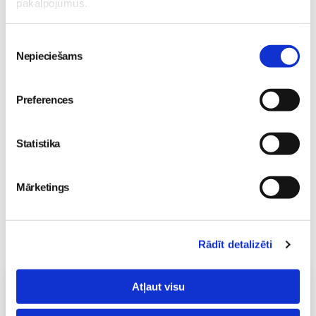
pakalpojumus.
Pavasara “ātrās
Piekrišanas
tievēšanas” modes risks:
Nepieciešams
izvēle
straujš svara zudums var
izraisīt neauglību
Gaidības
Preferences
08. May 09:34
Statistika
Mārketings
Rādīt detalizēti
Vecāku skola
Atļaut visu
Grūtnieču masāža, pēcdzemdību masāža, ķermeņa