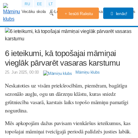
RU
EE
LT
Vecāku skola
E-Lekcijas
Grūtniecības kalendārs
Forums
Iesūti Rakstu
Ienāc!
6 ieteikumi, kā topošajai māmiņai
vieglāk pārvarēt vasaras karstumu
25. Jun 2025, 00:00
Māmiņu klubs
Neskatoties uz visām priekšrocībām, piemēram, bagātīgu
sezonālo augļu, ogu un dārzeņu klāstu, kuras sniedz
grūtniecība vasarā, karstais laiks topošo māmiņu pamatīgi
nogurdina.
Mēs apkopojām dažus pavisam vienkāršus ieteikumus, kas
topošajai māmiņai tveicīgajā periodā palīdzēs justies labāk.