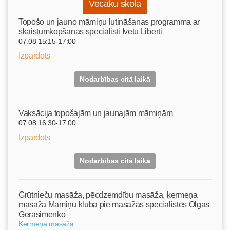
Vecāku skola
Topošo un jauno māmiņu lutināšanas programma ar
skaistumkopšanas speciālisti Ivetu Liberti
07.08 15:15-17:00
Izpārdots
Nodarbības citā laikā
Vaksācija topošajām un jaunajām māmiņām
07.08 16:30-17:00
Izpārdots
Nodarbības citā laikā
Grūtnieču masāža, pēcdzemdību masāža, ķermeņa
masāža Māmiņu klubā pie masāžas speciālistes Olgas
Gerasimenko
Ķermeņa masāža