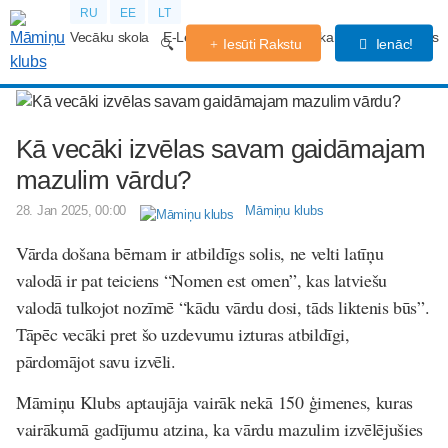
RU
EE
LT
Vecāku skola
E-Lekcijas
Grūtniecības kalendārs
Forums
Iesūti Rakstu
Ienāc!
Kā vecāki izvēlas savam gaidāmajam
mazulim vārdu?
28. Jan 2025, 00:00
Māmiņu klubs
Vārda došana bērnam ir atbildīgs solis, ne velti latīņu
valodā ir pat teiciens “Nomen est omen”, kas latviešu
valodā tulkojot nozīmē “kādu vārdu dosi, tāds liktenis būs”.
Tāpēc vecāki pret šo uzdevumu izturas atbildīgi,
pārdomājot savu izvēli.
Māmiņu Klubs aptaujāja vairāk nekā 150 ģimenes, kuras
vairākumā gadījumu atzina, ka vārdu mazulim izvēlējušies