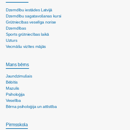
Dzemdību iestādes Latvijā
Dzemdību sagatavošanas kursi
Grūtniecības veselīga norise
Dzemdības
Sports grūtniecības laikā
Uzturs
Vecmāšu vizītes mājās
Mans bērns
Jaundzimušais
Bēbītis
Mazulis
Psiholoģija
Veselība
Bērna psiholoģija un attīstība
Pirmsskola