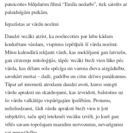
pateicoties blēņdarim filmā “Emīla nedarbi”, tiek saistīts ar
palaidnīgām puikām.
Iepazīstas ar vārdu nozīmi
Daudzi vecāki atzīst, ka nosliecoties par labu kādam
konkrētam vārdam, vispirms izpētījuši šī vārda nozīmi.
Mūsu kalendārā iekļauti vārdi, kas meklējami gan latviešu,
gan citzemju mitoloģijās, tāpēc vecāki bieži vien lūko pēc
vārda, kas dēlam sola spēcīga un varena dieva aizgādnību,
savukārt meitai – daili, gudrību un citus dzīves panākumus.
Tāpat arī internetā atrodami daudzi avoti, kuros sniegti
vārdu apraksti un skaidrojumi, kas izveidoti, balstoties uz
šo vārdu valkātāju vispārīgajām īpašībām. Protams,
nelieliedzami, šādi vārdu apraksti bieži vien ir ļoti
subjektīvi, taču spēj ietekmēt vecāku izvēli, jo kurš gan
vēlēs savam topošajam mazulim nervozumu, nevarīgumu
vai nepastāvību.