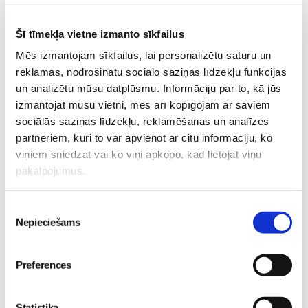
bērna vārdiņu, piešķir arī tam, lai pārējie no izvēlētā vārda
nevarētu izveidot nepatīkamus vai pat aizskarošus
Šī tīmekļa vietne izmanto sīkfailus
saīsinājumus. Gadījumā, ja vecāki par to savlaicīgi
Mēs izmantojam sīkfailus, lai personalizētu saturu un
nepadomās, tad vismaz skolas laikā bērns sava dēļ var
reklāmas, nodrošinātu sociālo saziņas līdzekļu funkcijas
izjust apkaunojumu, jo, kā zināms, mūsdienās bērni var būt
un analizētu mūsu datplūsmu. Informāciju par to, kā jūs
nesaudzīgi, atrodot vismazāko iemeslu, lai apceltu citus.
izmantojat mūsu vietni, mēs arī kopīgojam ar saviem
sociālās saziņas līdzekļu, reklamēšanas un analīzes
Foto: PEXELS.COM
partneriem, kuri to var apvienot ar citu informāciju, ko
viņiem sniedzat vai ko viņi apkopo, kad lietojat viņu
Gaidot-mazulīti
Grūtniecība
Grūtnieču-klubiņš
pakalpojumus.
Lasi vēl
Piekrišanas
Nepieciešams
izvēle
Preferences
Pasaules zīdīšanas nedēļa: kā sagatavoties zīdīšanai
un kāpēc atbalsts mammai ir tikpat svarīgs kā atbalsts
Statistika