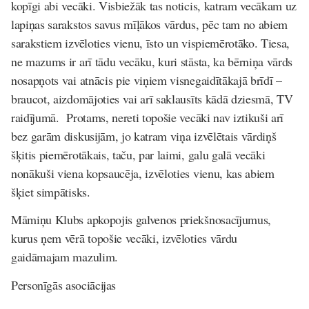
kopīgi abi vecāki. Visbiežāk tas noticis, katram vecākam uz
lapiņas sarakstos savus mīļākos vārdus, pēc tam no abiem
sarakstiem izvēloties vienu, īsto un vispiemērotāko. Tiesa,
ne mazums ir arī tādu vecāku, kuri stāsta, ka bērniņa vārds
nosapņots vai atnācis pie viņiem visnegaidītākajā brīdī –
braucot, aizdomājoties vai arī saklausīts kādā dziesmā, TV
raidījumā. Protams, nereti topošie vecāki nav iztikuši arī
bez garām diskusijām, jo katram viņa izvēlētais vārdiņš
šķitis piemērotākais, taču, par laimi, galu galā vecāki
nonākuši viena kopsaucēja, izvēloties vienu, kas abiem
šķiet simpātisks.
Māmiņu Klubs apkopojis galvenos priekšnosacījumus,
kurus ņem vērā topošie vecāki, izvēloties vārdu
gaidāmajam mazulim.
Personīgās asociācijas