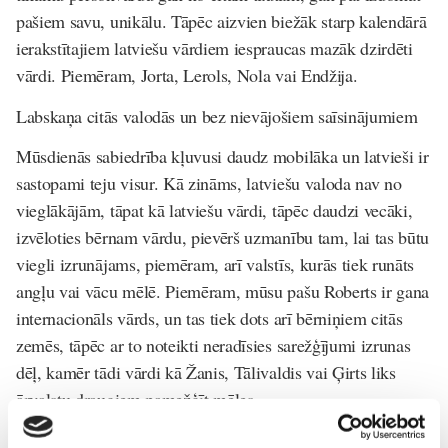
pašiem savu, unikālu. Tāpēc aizvien biežāk starp kalendārā
ierakstītajiem latviešu vārdiem iespraucas mazāk dzirdēti
vārdi. Piemēram, Jorta, Lerols, Nola vai Endžija.
Labskaņa citās valodās un bez nievājošiem saīsinājumiem
Mūsdienās sabiedrība kļuvusi daudz mobilāka un latvieši ir
sastopami teju visur. Kā zināms, latviešu valoda nav no
vieglākājām, tāpat kā latviešu vārdi, tāpēc daudzi vecāki,
izvēloties bērnam vārdu, pievērš uzmanību tam, lai tas būtu
viegli izrunājams, piemēram, arī valstīs, kurās tiek runāts
angļu vai vācu mēlē. Piemēram, mūsu pašu Roberts ir gana
internacionāls vārds, un tas tiek dots arī bērniņiem citās
zemēs, tāpēc ar to noteikti neradīsies sarežģījumi izrunas
dēļ, kamēr tādi vārdi kā Žanis, Tālivaldis vai Ģirts liks
ārvalstu draugiem pamežģīt mēles.
Ne mazāk lielu nozīmi jaunie vecāki, domājot pat gaidāmā