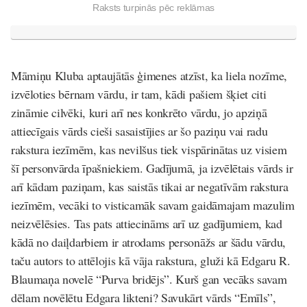
Raksts turpinās pēc reklāmas
Māmiņu Kluba aptaujātās ģimenes atzīst, ka liela nozīme,
izvēloties bērnam vārdu, ir tam, kādi pašiem šķiet citi
zināmie cilvēki, kuri arī nes konkrēto vārdu, jo apziņā
attiecīgais vārds cieši sasaistījies ar šo paziņu vai radu
rakstura iezīmēm, kas nevilšus tiek vispārinātas uz visiem
šī personvārda īpašniekiem. Gadījumā, ja izvēlētais vārds ir
arī kādam paziņam, kas saistās tikai ar negatīvām rakstura
iezīmēm, vecāki to visticamāk savam gaidāmajam mazulim
neizvēlēsies. Tas pats attiecināms arī uz gadījumiem, kad
kādā no daiļdarbiem ir atrodams personāžs ar šādu vārdu,
taču autors to attēlojis kā vāja rakstura, gluži kā Edgaru R.
Blaumaņa novelē “Purva bridējs”. Kurš gan vecāks savam
dēlam novēlētu Edgara likteni? Savukārt vārds “Emīls”,