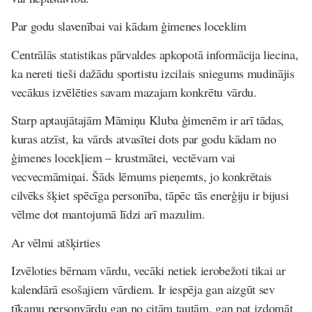
Par godu slavenībai vai kādam ģimenes loceklim
Centrālās statistikas pārvaldes apkopotā informācija liecina,
ka nereti tieši dažādu sportistu izcilais sniegums mudinājis
vecākus izvēlēties savam mazajam konkrētu vārdu.
Starp aptaujātajām Māmiņu Kluba ģimenēm ir arī tādas,
kuras atzīst, ka vārds atvasītei dots par godu kādam no
ģimenes locekļiem – krustmātei, vectēvam vai
vecvecmāmiņai. Šāds lēmums pieņemts, jo konkrētais
cilvēks šķiet spēcīga personība, tāpēc tās enerģiju ir bijusi
vēlme dot mantojumā līdzi arī mazulim.
Ar vēlmi atšķirties
Izvēloties bērnam vārdu, vecāki netiek ierobežoti tikai ar
kalendārā esošajiem vārdiem. Ir iespēja gan aizgūt sev
tīkamu personvārdu gan no citām tautām, gan pat izdomāt