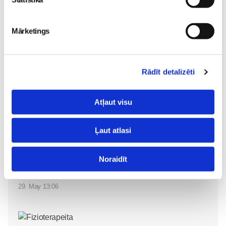
mazulim
Jaundzimušais
03. Aug 14:36
Mārketings
Rādīt detalizēti
Atļaut visu
Bērnu slimnīcas
Drošība, par kuru daudzi
Neonatoloģijas klīnika jau
nezina: bezmaksas
Ļaut atlasi
30 gadus nodrošina
apdrošināšana zīdaiņiem
līderību jaundzimušo
no BALTA
Jaundzimušais
Noraidīt
aprūpē Latvijā
30. Jan 10:58
Jaundzimušais
29. May 13:06