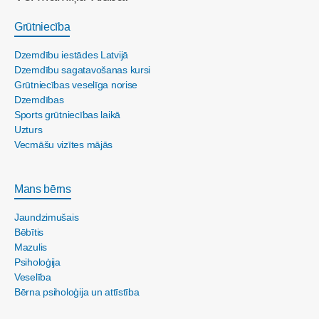
Grūtniecība
Dzemdību iestādes Latvijā
Dzemdību sagatavošanas kursi
Grūtniecības veselīga norise
Dzemdības
Sports grūtniecības laikā
Uzturs
Vecmāšu vizītes mājās
Mans bērns
Jaundzimušais
Bēbītis
Mazulis
Psiholoģija
Veselība
Bērna psiholoģija un attīstība