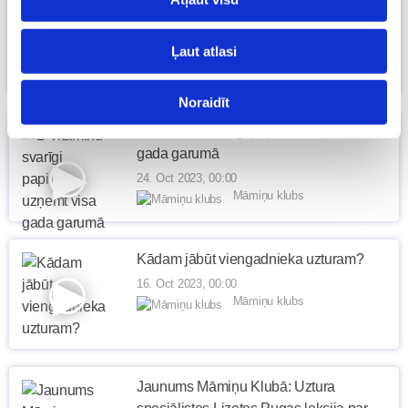
25. novembrī aicinām uz lielo Māmiņu
kongresu Jūrmalā!
Ļaut atlasi
15. Nov 2023, 06:36
Māmiņu klubs
Noraidīt
D vitamīnu svarīgi papildus uzņemt visa
gada garumā
24. Oct 2023, 00:00
Māmiņu klubs
Kādam jābūt viengadnieka uzturam?
16. Oct 2023, 00:00
Māmiņu klubs
Jaunums Māmiņu Klubā: Uztura