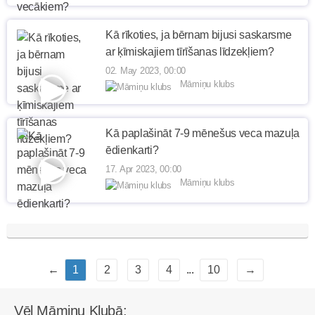
Kā rīkoties, ja bērnam bijusi saskarsme
ar ķīmiskajiem tīrīšanas līdzekļiem?
02. May 2023, 00:00
Māmiņu klubs
Kā paplašināt 7-9 mēnešus veca mazuļa
ēdienkarti?
17. Apr 2023, 00:00
Māmiņu klubs
←
1
2
3
4
...
10
→
Vēl Māmiņu Klubā: