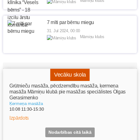
Māmiņu klubs
7 mīti par bērnu miegu
31. Jul 2024, 00:00
Māmiņu klubs
Vecāku skola
Grūtnieču masāža, pēcdzemdību masāža, ķermeņa
masāža Māmiņu klubā pie masāžas speciālistes Olgas
Gerasimenko
Ķermeņa masāža
10.08 11:30-15:30
Izpārdots
Nodarbības citā laikā