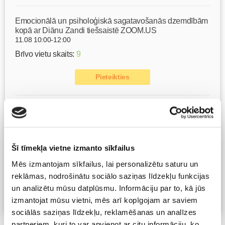
Emocionālā un psiholoģiskā sagatavošanās dzemdībām
kopā ar Diānu Zandi tiešsaistē ZOOM.US
11.08 10:00-12:00
Brīvo vietu skaits:
9
Pieteikties
Kā bērnam iekļauties klasē ar dažādiem bērniem?
Diānas Zandes lekcija TIEŠSAISTĒ
11.08 12:30-14:30
Brīvo vietu skaits:
7
Šī tīmekļa vietne izmanto sīkfailus
Mēs izmantojam sīkfailus, lai personalizētu saturu un
Pieteikties
reklāmas, nodrošinātu sociālo saziņas līdzekļu funkcijas
un analizētu mūsu datplūsmu. Informāciju par to, kā jūs
izmantojat mūsu vietni, mēs arī kopīgojam ar saviem
Visas nodarbības
sociālās saziņas līdzekļu, reklamēšanas un analīzes
partneriem, kuri to var apvienot ar citu informāciju, ko