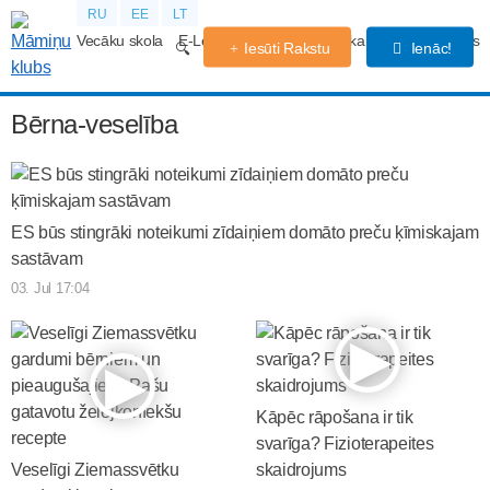
RU
EE
LT
Vecāku skola
E-Lekcijas
Grūtniecības kalendārs
Forums
Iesūti Rakstu
Ienāc!
Bērna-veselība
ES būs stingrāki noteikumi zīdaiņiem domāto preču ķīmiskajam
sastāvam
03. Jul 17:04
Kāpēc rāpošana ir tik
svarīga? Fizioterapeites
Veselīgi Ziemassvētku
skaidrojums