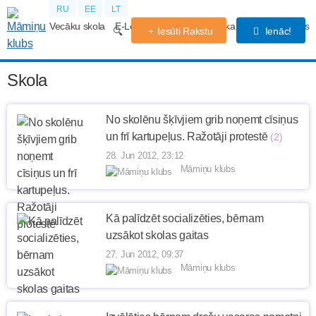
RU
EE
LT
Vecāku skola
E-Lekcijas
Grūtniecības kalendārs
Forums
Iesūti Rakstu
Ienāc!
Skola
No skolēnu šķīvjiem grib noņemt cīsiņus
un frī kartupeļus. Ražotāji protestē
(2)
28. Jun 2012, 23:12
Māmiņu klubs
Kā palīdzēt socializēties, bērnam
uzsākot skolas gaitas
27. Jun 2012, 09:37
Māmiņu klubs