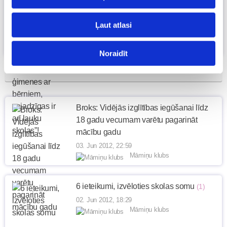
centrs un, ja Latvijā vēlamies ģimenes ar
bērniem, vajadzīgas ir arī lauku ...
(2)
Ļaut atlasi
04. Jun 2012, 16:27
Māmiņu klubs
Noraidīt
Broks: Vidējās izglītības iegūšanai līdz
18 gadu vecumam varētu pagarināt
mācību gadu
03. Jun 2012, 22:59
Māmiņu klubs
6 ieteikumi, izvēloties skolas somu
(1)
02. Jun 2012, 18:29
Māmiņu klubs