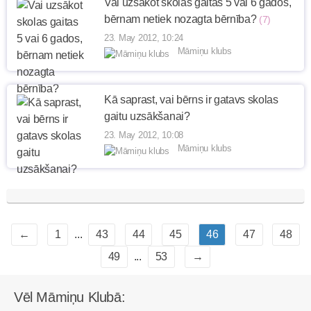
Vai uzsākot skolas gaitas 5 vai 6 gados,
bērnam netiek nozagta bērnība?
(7)
23. May 2012, 10:24
Māmiņu klubs
Kā saprast, vai bērns ir gatavs skolas
gaitu uzsākšanai?
23. May 2012, 10:08
Māmiņu klubs
←
1
...
43
44
45
46
47
48
49
...
53
→
Vēl Māmiņu Klubā: