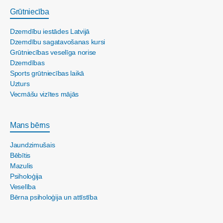
Grūtniecība
Dzemdību iestādes Latvijā
Dzemdību sagatavošanas kursi
Grūtniecības veselīga norise
Dzemdības
Sports grūtniecības laikā
Uzturs
Vecmāšu vizītes mājās
Mans bērns
Jaundzimušais
Bēbītis
Mazulis
Psiholoģija
Veselība
Bērna psiholoģija un attīstība