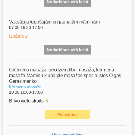
Nodarbības citā laikā
Vaksācija topošajām un jaunajām māmiņām
07.08 16:30-17:00
Izpārdots
Nodarbības citā laikā
Grūtnieču masāža, pēcdzemdību masāža, ķermeņa
masāža Māmiņu klubā pie masāžas speciālistes Olgas
Gerasimenko
Ķermeņa masāža
10.08 10:00-17:00
Brīvo vietu skaits:
4
Pieteikties
Visas nodarbības