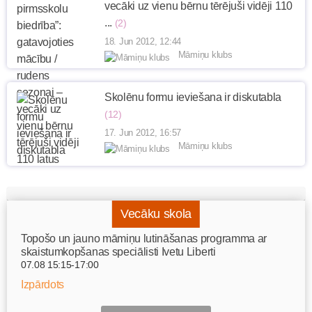
vecāki uz vienu bērnu tērējuši vidēji 110
...
(2)
18. Jun 2012, 12:44
Māmiņu klubs
Skolēnu formu ieviešana ir diskutabla
(12)
17. Jun 2012, 16:57
Māmiņu klubs
Vecāku skola
Topošo un jauno māmiņu lutināšanas programma ar
skaistumkopšanas speciālisti Ivetu Liberti
07.08 15:15-17:00
Izpārdots