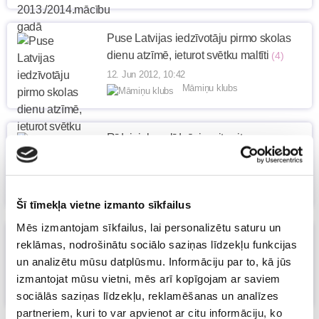
Puse Latvijas iedzīvotāju pirmo skolas
dienu atzīmē, ieturot svētku maltīti
(4)
12. Jun 2012, 10:42
Māmiņu klubs
Rīdziniek, palīdzēsim cits citam
sagatavoties skolai!
11. Jun 2012, 19:47
Māmiņu klubs
Šī tīmekļa vietne izmanto sīkfailus
Mēs izmantojam sīkfailus, lai personalizētu saturu un
Kā izvēlēties mobilo telefonu skolēnam?
reklāmas, nodrošinātu sociālo saziņas līdzekļu funkcijas
(1)
un analizētu mūsu datplūsmu. Informāciju par to, kā jūs
11. Jun 2012, 16:17
izmantojat mūsu vietni, mēs arī kopīgojam ar saviem
Māmiņu klubs
sociālās saziņas līdzekļu, reklamēšanas un analīzes
partneriem, kuri to var apvienot ar citu informāciju, ko