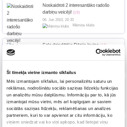
Noskaidroti 2 interesantāko radošo
darbiņu veicēji!
(19)
06. Jun 2010, 20:33
Māmiņu klubs
Solo dziedātāja Rēzija Ieviņa
(13)
06. Jun 2010, 19:16
Māmiņu klubs
Šī tīmekļa vietne izmanto sīkfailus
Mēs izmantojam sīkfailus, lai personalizētu saturu un
Lai mājās būtu kārtība – mantukastes
reklāmas, nodrošinātu sociālo saziņas līdzekļu funkcijas
aizvietotāji
(35)
un analizētu mūsu datplūsmu. Informāciju par to, kā jūs
06. Jun 2010, 11:45
izmantojat mūsu vietni, mēs arī kopīgojam ar saviem
Māmiņu klubs
sociālās saziņas līdzekļu, reklamēšanas un analīzes
partneriem, kuri to var apvienot ar citu informāciju, ko
viņiem sniedzat vai ko viņi apkopo, kad lietojat viņu
Talantīgs bērns arī Tavā ģimenē!
(19)