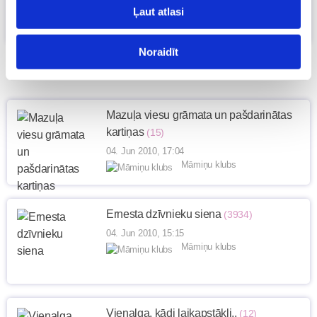
04. Jun 2010, 18:51
Ļaut atlasi
Māmiņu klubs
Noraidīt
Mazuļa viesu grāmata un pašdarinātas
kartiņas
(15)
04. Jun 2010, 17:04
Māmiņu klubs
Ernesta dzīvnieku siena
(3934)
04. Jun 2010, 15:15
Māmiņu klubs
Vienalga, kādi laikapstākļi..
(12)