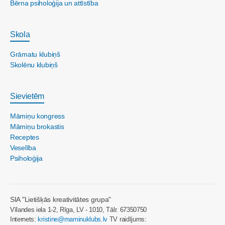
Bērna psiholoģija un attīstība
Skola
Grāmatu klubiņš
Skolēnu klubiņš
Sievietēm
Māmiņu kongress
Māmiņu brokastis
Receptes
Veselība
Psiholoģija
SIA "Lietišķās kreativitātes grupa"
Vīlandes iela 1-2, Rīga, LV - 1010, Tālr. 67350750
Internets:
kristine@maminuklubs.lv
TV raidījums: