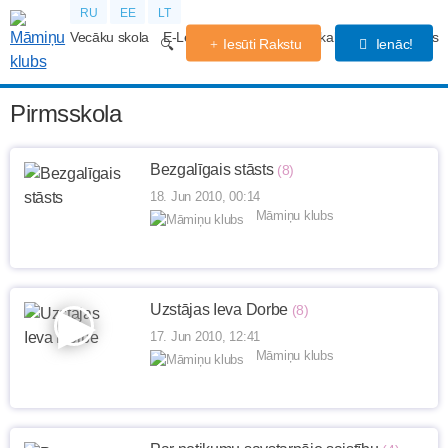
RU
EE
LT
Vecāku skola
E-Lekcijas
Grūtniecības kalendārs
Forums
Iesūti Rakstu
Ienāc!
Pirmsskola
Bezgalīgais stāsts
(8)
18. Jun 2010, 00:14
Māmiņu klubs
Uzstājas Ieva Dorbe
(8)
17. Jun 2010, 12:41
Māmiņu klubs