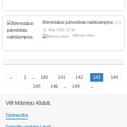
Bērnistabai pārveidota naktslampiņa
(33)
31. May 2010, 22:56
Māmiņu klubs
←
1
...
140
141
142
143
144
145
146
...
149
→
Vēl Māmiņu Klubā:
Grūtniecība
Dzemdību iestādes Latvijā