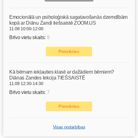
Emocionālā un psiholoģiskā sagatavošanās dzemdībām
kopā ar Diānu Zandi tiešsaistē ZOOM.US
11.08 10:00-12:00
Brīvo vietu skaits:
9
Pieteikties
Kā bērnam iekļauties klasē ar dažādiem bērniem?
Diānas Zandes lekcija TIEŠSAISTĒ
11.08 12:30-14:30
Brīvo vietu skaits:
7
Pieteikties
Visas nodarbības