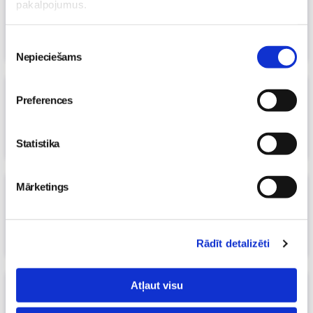
pakalpojumus.
05. Jun 2010, 21:43
Māmiņu klubs
Piekrišanas
Nepieciešams
izvēle
Istabas iekārtošana
(8)
Preferences
05. Jun 2010, 17:56
Māmiņu klubs
Statistika
Mārketings
Albuma pārvērtības
(22)
04. Jun 2010, 20:30
Māmiņu klubs
Rādīt detalizēti
Atļaut visu
Piedzīvojums gan mammai, gan
Jēkabam
(6)