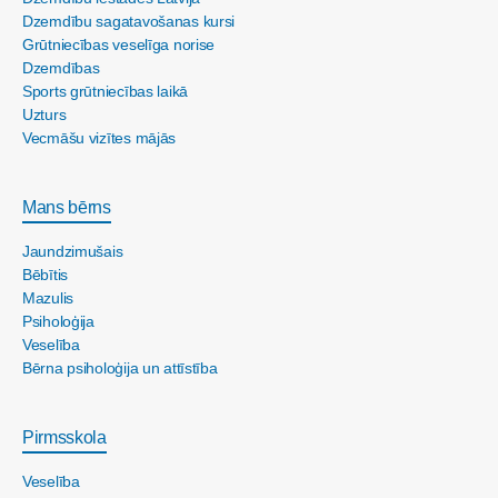
Dzemdību sagatavošanas kursi
Grūtniecības veselīga norise
Dzemdības
Sports grūtniecības laikā
Uzturs
Vecmāšu vizītes mājās
Mans bērns
Jaundzimušais
Bēbītis
Mazulis
Psiholoģija
Veselība
Bērna psiholoģija un attīstība
Pirmsskola
Veselība