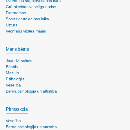
Dzemdību sagatavošanas kursi
Grūtniecības veselīga norise
Dzemdības
Sports grūtniecības laikā
Uzturs
Vecmāšu vizītes mājās
Mans bērns
Jaundzimušais
Bēbītis
Mazulis
Psiholoģija
Veselība
Bērna psiholoģija un attīstība
Pirmsskola
Veselība
Bērna psiholoģija un attīstība