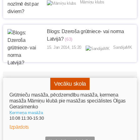
Māmiņu klubs
Blogs: Dzeroša grūtniece- vai norma
Latvijā?
(63)
15. Jan 2014, 15:20
SandijaMK
Vecāku skola
Grūtnieču masāža, pēcdzemdību masāža, ķermeņa
masāža Māmiņu klubā pie masāžas speciālistes Olgas
Gerasimenko
Ķermeņa masāža
10.08 11:30-15:30
Izpārdots