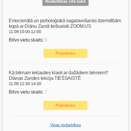
Nodarbības citā laikā
Emocionālā un psiholoģiskā sagatavošanās dzemdībām
kopā ar Diānu Zandi tiešsaistē ZOOM.US
11.08 10:00-12:00
Brīvo vietu skaits:
9
Pieteikties
Kā bērnam iekļauties klasē ar dažādiem bērniem?
Diānas Zandes lekcija TIEŠSAISTĒ
11.08 12:30-14:30
Brīvo vietu skaits:
7
Pieteikties
Visas nodarbības