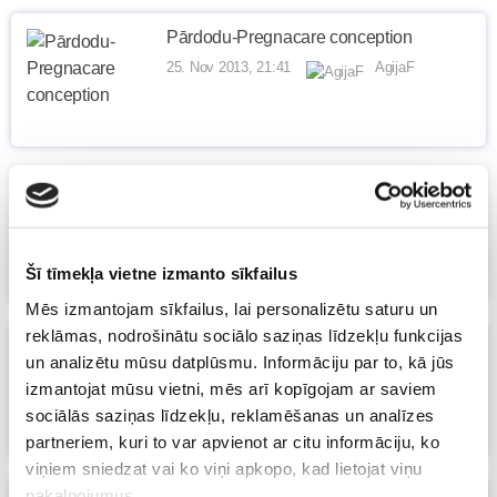
Pārdodu-Pregnacare conception
25. Nov 2013, 21:41
AgijaF
Kas mainījies vairāk kā 3,5 mēnešu laikā
(1)
15. Nov 2013, 17:41
AgijaF
Šī tīmekļa vietne izmanto sīkfailus
Mēs izmantojam sīkfailus, lai personalizētu saturu un
reklāmas, nodrošinātu sociālo saziņas līdzekļu funkcijas
SABĪNES BLOGS: Gribu būt tauriņš
(2)
un analizētu mūsu datplūsmu. Informāciju par to, kā jūs
18. Oct 2013, 09:26
izmantojat mūsu vietni, mēs arī kopīgojam ar saviem
Māmiņu klubs
sociālās saziņas līdzekļu, reklamēšanas un analīzes
partneriem, kuri to var apvienot ar citu informāciju, ko
viņiem sniedzat vai ko viņi apkopo, kad lietojat viņu
pakalpojumus.