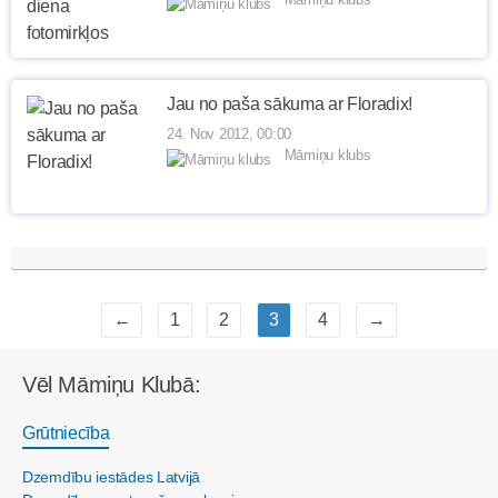
Jau no paša sākuma ar Floradix!
24. Nov 2012, 00:00
Māmiņu klubs
←
1
2
3
4
→
Vēl Māmiņu Klubā:
Grūtniecība
Dzemdību iestādes Latvijā