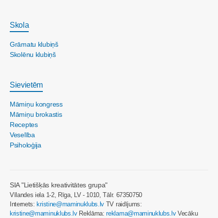
Skola
Grāmatu klubiņš
Skolēnu klubiņš
Sievietēm
Māmiņu kongress
Māmiņu brokastis
Receptes
Veselība
Psiholoģija
SIA "Lietišķās kreativitātes grupa"
Vīlandes iela 1-2, Rīga, LV - 1010, Tālr. 67350750
Internets:
kristine@maminuklubs.lv
TV raidījums:
kristine@maminuklubs.lv
Reklāma:
reklama@maminuklubs.lv
Vecāku