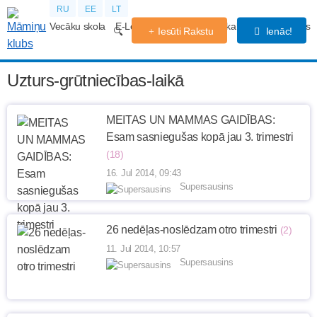
RU
EE
LT
Vecāku skola
E-Lekcijas
Grūtniecības kalendārs
Forums
Iesūti Rakstu
Ienāc!
Uzturs-grūtniecības-laikā
MEITAS UN MAMMAS GAIDĪBAS:
Esam sasniegušas kopā jau 3. trimestri
(18)
16. Jul 2014, 09:43
Supersausins
26 nedēļas-noslēdzam otro trimestri
(2)
11. Jul 2014, 10:57
Supersausins