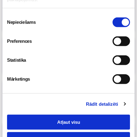
Kādus vitamīnus uzņemt topošajām
māmiņām, skaties svētdien Tv3!
Piekrišanas
10. Oct 2013, 23:04
Nepieciešams
izvēle
Māmiņu klubs
Preferences
Superbēbītes māmiņas dienasgrāmata:
2 lieli soļi jau aiz muguras!
(26)
Statistika
20. Sep 2013, 14:54
Liene MāmiņuKlubs.lv
Mārketings
Vieglā pārtika līdzņemšanai
(3)
10. Aug 2013, 00:04
Kettta
Rādīt detalizēti
Atļaut visu
Gabaliņš no lielās Dzimšanas dienas