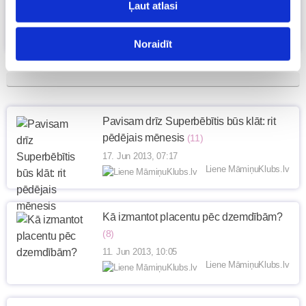
tortes!
(8)
Ļaut atlasi
23. Jul 2013, 15:37
Liene MāmiņuKlubs.lv
Noraidīt
Pavisam drīz Superbēbītis būs klāt: rit
pēdējais mēnesis
(11)
17. Jun 2013, 07:17
Liene MāmiņuKlubs.lv
Kā izmantot placentu pēc dzemdībām?
(8)
11. Jun 2013, 10:05
Liene MāmiņuKlubs.lv