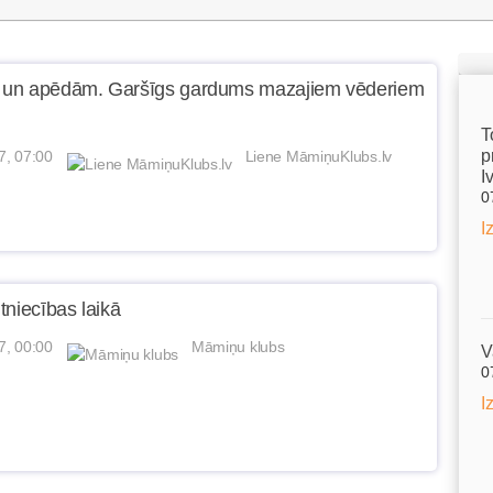
un apēdām. Garšīgs gardums mazajiem vēderiem
T
p
7, 07:00
Liene MāmiņuKlubs.lv
I
0
I
tniecības laikā
7, 00:00
Māmiņu klubs
V
0
I