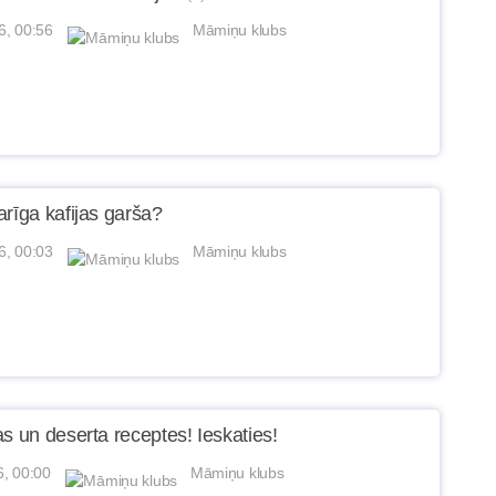
6, 00:56
Māmiņu klubs
arīga kafijas garša?
6, 00:03
Māmiņu klubs
s un deserta receptes! Ieskaties!
6, 00:00
Māmiņu klubs