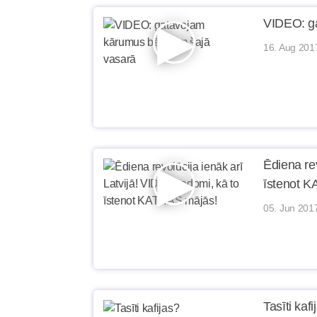
VIDEO: g
16. Aug 201
Ēdiena re
īstenot 
05. Jun 201
Tasīti kafi