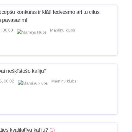
cepšu konkurss ir klāt! Iedvesmo arī tu citus
 pavasarim!
, 00:03
Māmiņu klubs
ai nešķīstošo kafiju?
6, 00:02
Māmiņu klubs
ies kvalitatīvu kafiju?
(1)