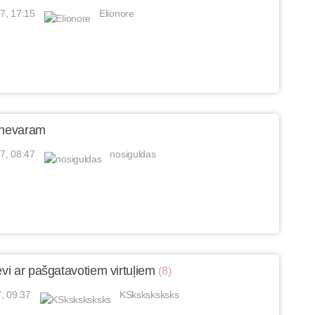
7, 17:15
Elionore
 nevaram
7, 08:47
nosiguldas
evi ar pašgatavotiem virtuļiem
(8)
, 09:37
KSksksksksks