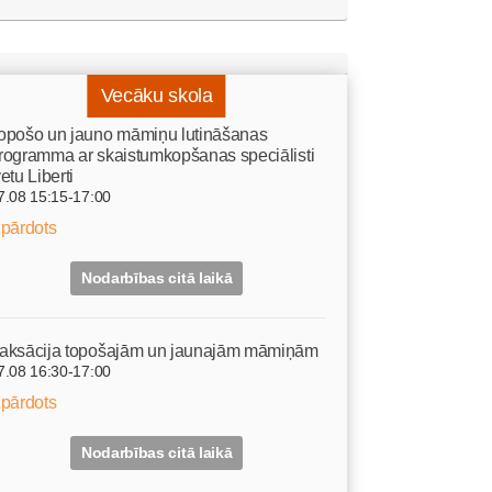
Vecāku skola
opošo un jauno māmiņu lutināšanas
rogramma ar skaistumkopšanas speciālisti
vetu Liberti
7.08 15:15-17:00
zpārdots
Nodarbības citā laikā
aksācija topošajām un jaunajām māmiņām
7.08 16:30-17:00
zpārdots
Nodarbības citā laikā