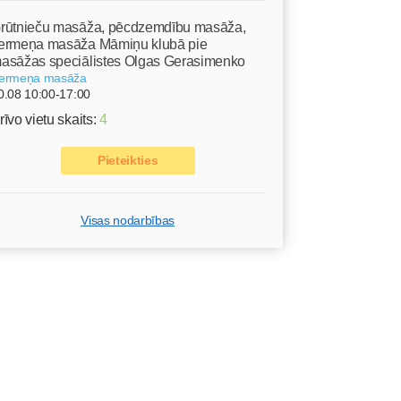
rūtnieču masāža, pēcdzemdību masāža,
ermeņa masāža Māmiņu klubā pie
asāžas speciālistes Olgas Gerasimenko
ermeņa masāža
0.08 10:00-17:00
rīvo vietu skaits:
4
Pieteikties
Visas nodarbības