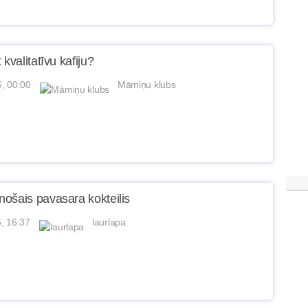
 kvalitatīvu kafiju?
6, 00:00
Māmiņu klubs
ošais pavasara kokteilis
, 16:37
laurlapa