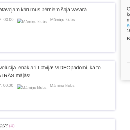
G
atavojam kārumus bērniem šajā vasarā
ķ
7, 00:00
Māmiņu klubs
m
Ķ
1
B
volūcija ienāk arī Latvijā! VIDEOpadomi, kā to
KATRĀS mājās!
7, 00:00
Māmiņu klubs
jas?
(4)