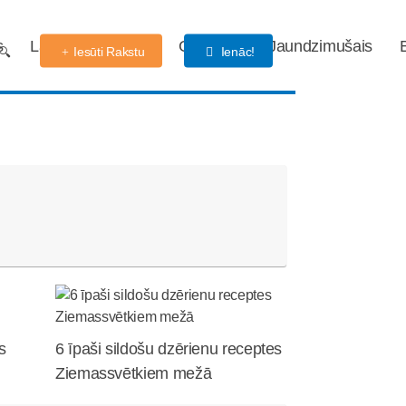
s
Labdarības fonds
Gaidības
Jaundzimušais
Iesūti Rakstu
Ienāc!
s
6 īpaši sildošu dzērienu receptes
Ziemassvētkiem mežā