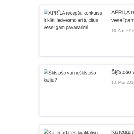
APRĪĻA re
veselīgam
16. Apr 2016
Šķīstošo v
10. Mar 201
Kā iegādāt