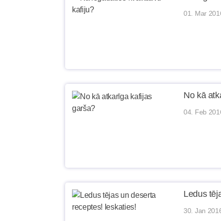
01. Mar 201
No kā atk
04. Feb 201
Ledus tēja
30. Jan 201