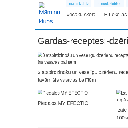
maminklub.lv
emmedeklubi.ee
Vecāku skola
E-Lekcijas
Gardas-receptes:-dzēri
3 atspirdzinošu un veselīgu dzērienu rec
tavām šīs vasaras ballītēm
Piedalos MY EFECTIO
Izaic
100km