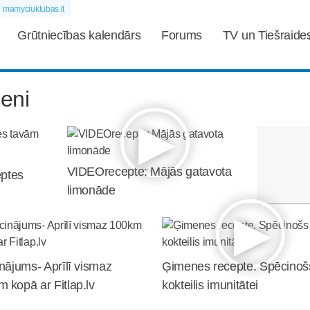
mamyciuklubas.lt
Grūtniecības kalendārs
Forums
TV un Tiešraide
eni
VIDEOrecepte: Mājās gatavota
eptes
limonāde
inājums- Aprīlī vismaz
Ģimenes recepte. Spēcinoš
 kopā ar Fitlap.lv
kokteilis imunitātei