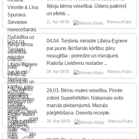
šķīvja bērna veselībai. Ūdens patēriņš
un efekts ...
11. Apr 09:55
Māmiņu.Klubs
04.04. Tieslietu ministre Lībiņa-Egnere
par jauno šķiršanās kārtību; pāru
neauglība - pieredze un risinājumi.
Radoša Lieldienu nodarbe ...
04. Apr 09:55
Māmiņu.Klubs
28.03. Bērnu mutes veselība. Pirmie
zobiņi Superbēbītim. Nākamais solis
mazuļa piebarojumā. Mazuļa
pārģērbšana. Deserta recepte.
28. Mar 09:55
Māmiņu.Klubs