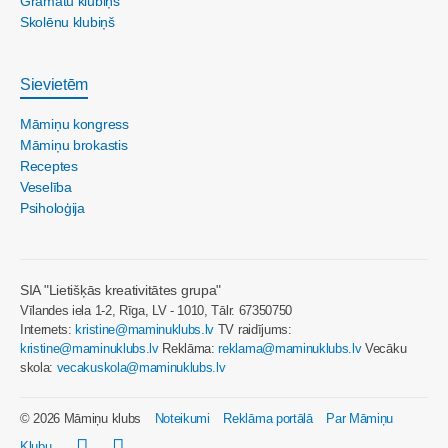
Grāmatu klubiņš
Skolēnu klubiņš
Sievietēm
Māmiņu kongress
Māmiņu brokastis
Receptes
Veselība
Psiholoģija
SIA "Lietišķās kreativitātes grupa"
Vīlandes iela 1-2, Rīga, LV - 1010, Tālr. 67350750
Internets:
kristine@maminuklubs.lv
TV raidījums:
kristine@maminuklubs.lv
Reklāma:
reklama@maminuklubs.lv
Vecāku
skola:
vecakuskola@maminuklubs.lv
© 2026 Māmiņu klubs
Noteikumi
Reklāma portālā
Par Māmiņu
Klubu