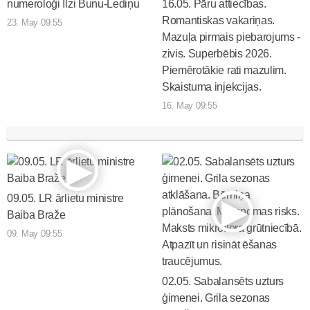
numeroloģi Ilzi Bunu-Lediņu
16.05. Pāru attiecības.
Romantiskas vakariņas.
23. May 09:55
Mazuļa pirmais piebarojums -
zivis. Superbēbis 2026.
Piemērotākie rati mazulim.
Skaistuma injekcijas.
16. May 09:55
09.05. LR ārlietu ministre
Baiba Braže
09. May 09:55
02.05. Sabalansēts uzturs
ģimenei. Grila sezonas