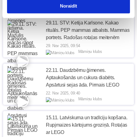
Māmiņu klubs
Noraidīt
29.11. STV: Ketija Karlsone. Kakao
rituāls. PEP mammas atbalsts. Mammas
portrets. Radošas rotaļas meitenēm
29. Nov 2025, 09:54
Māmiņu klubs
22.11. Daudzbērnu ģimenes.
Aptaukošanās un cukura diabēts.
Apsārtusi sejas āda. Pirmais LEGO
22. Nov 2025, 09:40
Māmiņu klubs
15.11. Latviskuma un tradīciju kopšana.
Rupjmaizes kārtojums groziņā. Rotaļas
ar LEGO