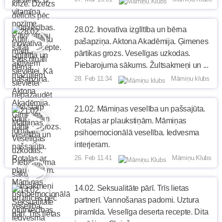
28.02. Inovatīva izglītība un bērna
pašapziņa. Aktona Akadēmija. Ģimenes
pārtikas grozs. Veselīgas uzkodas.
Piebarojuma sākums. Žultsakmeņi un ...
28. Feb 11:34
Māmiņu klubs
21.02. Māmiņas veselība un pašsajūta.
Rotaļas ar plaukstiņām. Māmiņas
psihoemocionālā veselība. Iedvesma
interjeram.
26. Feb 11:41
Māmiņu.Klubs
14.02. Seksualitāte pārī. Trīs lietas
partnerī. Vannošanas padomi. Uztura
piramīda. Veselīga deserta recepte. Dita