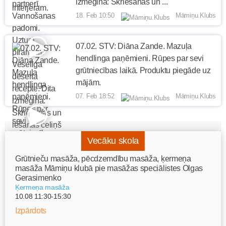
izmēģina: Skriešanas un ...
18. Feb 10:50
Māmiņu.Klubs
07.02. STV: Diāna Zande. Mazuļa
hendlinga paņēmieni. Rūpes par sevi
grūtniecības laikā. Produktu piegāde uz
mājām.
07. Feb 18:52
Māmiņu.Klubs
Vecāku skola
Grūtnieču masāža, pēcdzemdību masāža, ķermeņa
masāža Māmiņu klubā pie masāžas speciālistes Olgas
Gerasimenko
Ķermeņa masāža
10.08 11:30-15:30
Izpārdots