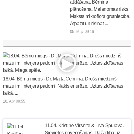
atklāšana. Bērniņa
plānošana. Melanomas risks.
Maksts mikroflora grūtniecībā.
Atpazīt un risināt ...
05. May 09:16
18.04. Bērnu miegs - Dr. Marta Celmiņa. Drošs miedziņš
mazulim. Interjera padomi. Nakts enurēze. Uzturs zīdīšanas
laikā. ...
18. Apr 09:55
11.04. Kristīne Virsnīte & Līva Spurava.
Sievietes novecošanās. Dažādība uz