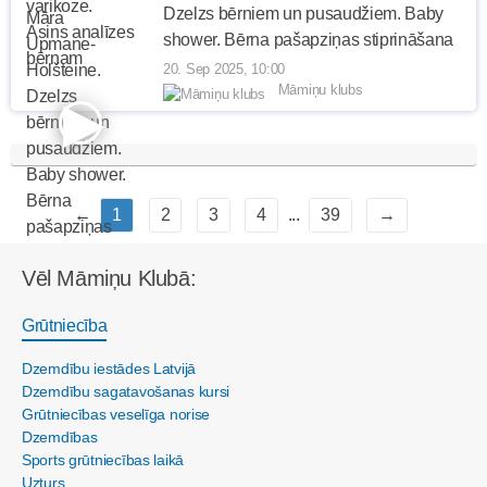
Dzelzs bērniem un pusaudžiem. Baby
shower. Bērna pašapziņas stiprināšana
20. Sep 2025, 10:00
Māmiņu klubs
←
1
2
3
4
...
39
→
Vēl Māmiņu Klubā:
Grūtniecība
Dzemdību iestādes Latvijā
Dzemdību sagatavošanas kursi
Grūtniecības veselīga norise
Dzemdības
Sports grūtniecības laikā
Uzturs