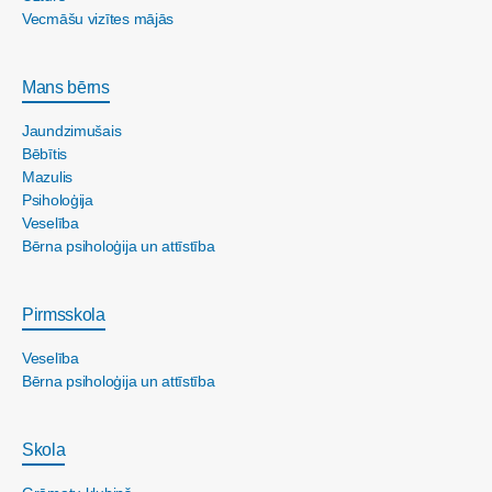
Vecmāšu vizītes mājās
Mans bērns
Jaundzimušais
Bēbītis
Mazulis
Psiholoģija
Veselība
Bērna psiholoģija un attīstība
Pirmsskola
Veselība
Bērna psiholoģija un attīstība
Skola