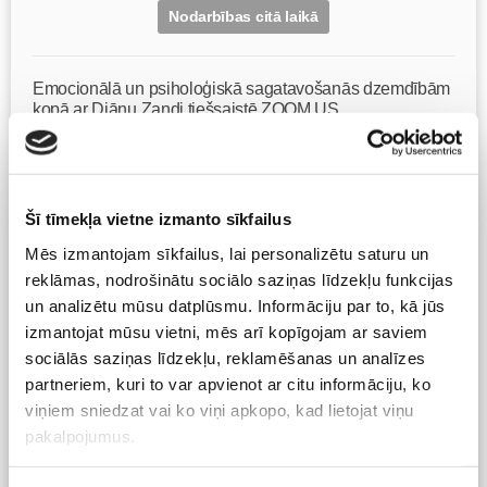
Nodarbības citā laikā
Emocionālā un psiholoģiskā sagatavošanās dzemdībām
kopā ar Diānu Zandi tiešsaistē ZOOM.US
11.08 10:00-12:00
Brīvo vietu skaits:
9
Pieteikties
Šī tīmekļa vietne izmanto sīkfailus
Mēs izmantojam sīkfailus, lai personalizētu saturu un
reklāmas, nodrošinātu sociālo saziņas līdzekļu funkcijas
Kā bērnam iekļauties klasē ar dažādiem bērniem?
Diānas Zandes lekcija TIEŠSAISTĒ
un analizētu mūsu datplūsmu. Informāciju par to, kā jūs
11.08 12:30-14:30
izmantojat mūsu vietni, mēs arī kopīgojam ar saviem
Brīvo vietu skaits:
7
sociālās saziņas līdzekļu, reklamēšanas un analīzes
partneriem, kuri to var apvienot ar citu informāciju, ko
Pieteikties
viņiem sniedzat vai ko viņi apkopo, kad lietojat viņu
pakalpojumus.
Visas nodarbības