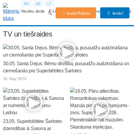
RU
EE
LT
Vecāku skola
E-Lekcijas
Grūtniecības kalendārs
Forums
Iesūti Rakstu
Ienāc!
TV un tiešraides
30.05. Santa Dejus. Bērnu drošība, pusaudžu audzināšana un
ciemošanās pie Superbēbītes Šarlotes
30. May 09:55
23.05. Superbēbītes Šarlotes
dzemdības & Saruna ar