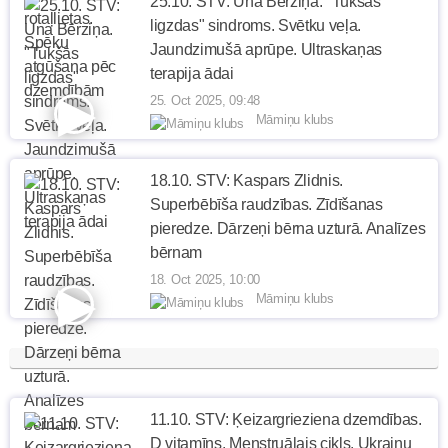
25.10. STV: Una Bērziņa. "Tukšās
ligzdas" sindroms. Svētku veļa.
Jaundzimušā aprūpe. Ultraskaņas
terapija ādai
25. Oct 2025, 09:48
Māmiņu klubs
18.10. STV: Kaspars Zlidnis.
Superbēbīša raudzības. Zīdīšanas
pieredze. Dārzeņi bērna uzturā. Analīzes
bērnam
18. Oct 2025, 10:00
Māmiņu klubs
11.10. STV: Ķeizargrieziena dzemdības.
D vitamīns. Menstruālais cikls. Ukraiņu