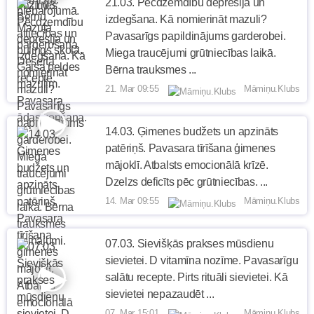
21.03. Pēcdzemdību depresija un
izdegšana. Kā nomierināt mazuli?
Pavasarīgs papildinājums garderobei.
Miega traucējumi grūtniecības laikā.
Bērna trauksmes ...
21. Mar 09:55
Māmiņu.Klubs
14.03. Ģimenes budžets un apzināts
patēriņš. Pavasara tīrīšana ģimenes
mājoklī. Atbalsts emocionālā krīzē.
Dzelzs deficīts pēc grūtniecības. ...
14. Mar 09:55
Māmiņu.Klubs
07.03. Sievišķās prakses mūsdienu
sievietei. D vitamīna nozīme. Pavasarīgu
salātu recepte. Pirts rituāli sievietei. Kā
sievietei nepazaudēt ...
07. Mar 15:01
Māmiņu.Klubs