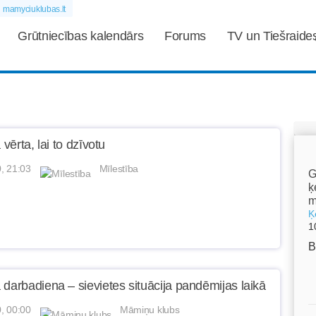
mamyciuklubas.lt
Grūtniecības kalendārs
Forums
TV un Tiešraide
 vērta, lai to dzīvotu
, 21:03
Mīlestība
G
ķ
m
Ķ
1
B
 darbadiena – sievietes situācija pandēmijas laikā
, 00:00
Māmiņu klubs