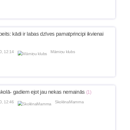
eits: kādi ir labas dzīves pamatprincipi ikvienai
0, 12:14
Māmiņu klubs
kolā- gadiem ejot jau nekas nemainās
(1)
0, 12:46
SkolēnaMamma