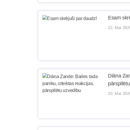
Esam skrē
22. Mar 202
Diāna Zand
pārspīlēt
20. Mar 202