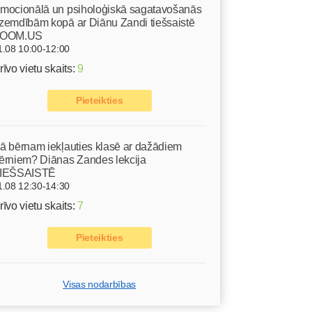
mocionālā un psiholoģiskā sagatavošanās
zemdībām kopā ar Diānu Zandi tiešsaistē
OOM.US
1.08 10:00-12:00
rīvo vietu skaits:
9
Pieteikties
ā bērnam iekļauties klasē ar dažādiem
ērniem? Diānas Zandes lekcija
IEŠSAISTĒ
1.08 12:30-14:30
rīvo vietu skaits:
7
Pieteikties
Visas nodarbības