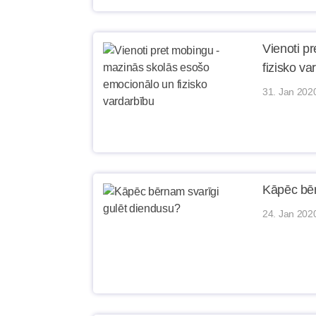
Vienoti p
fizisko va
31. Jan 202
Kāpēc bēr
24. Jan 202