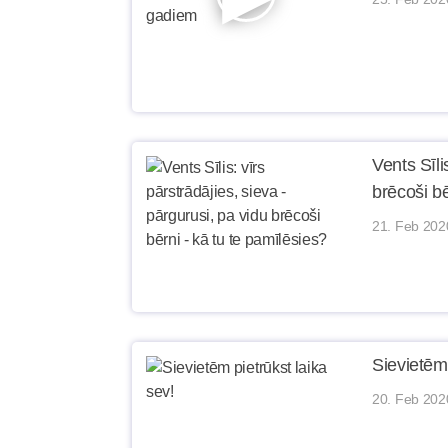
Vents Sīli
brēcoši bē
21. Feb 202
Sievietēm 
20. Feb 202