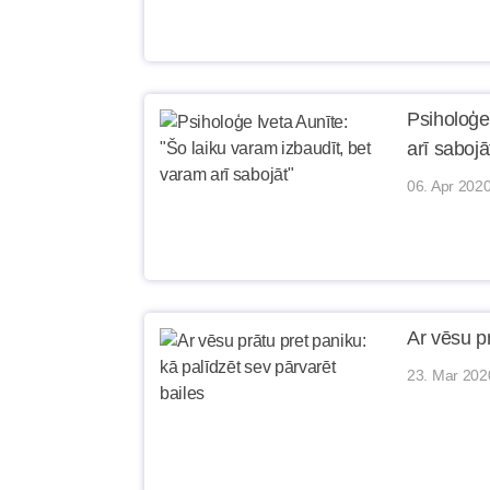
Psiholoģe
arī sabojā
06. Apr 2020
Ar vēsu pr
23. Mar 202