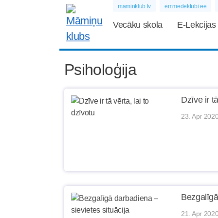
maminklub.lv
emmedeklubi.ee
Vecāku skola
E-Lekcijas
Psiholoģija
Dzīve ir tā
23. Apr 2020
Bezgalīgā
21. Apr 2020