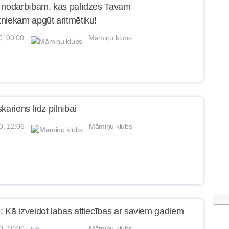
 nodarbībām, kas palīdzēs Tavam
niekam apgūt aritmētiku!
0, 00:00
Māmiņu klubs
kāriens līdz pilnībai
0, 12:06
Māmiņu klubs
 Kā izveidot labas attiecības ar saviem gadiem
0, 10:00
Māmiņu klubs