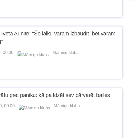
 Iveta Aunīte: "Šo laiku varam izbaudīt, bet varam
t"
, 00:00
Māmiņu klubs
ātu pret paniku: kā palīdzēt sev pārvarēt bailes
0, 00:00
Māmiņu klubs