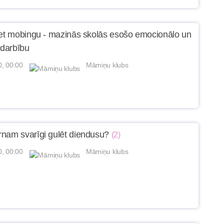
ret mobingu - mazinās skolās esošo emocionālo un
rdarbību
0, 00:00
Māmiņu klubs
nam svarīgi gulēt diendusu?
(2)
0, 00:00
Māmiņu klubs