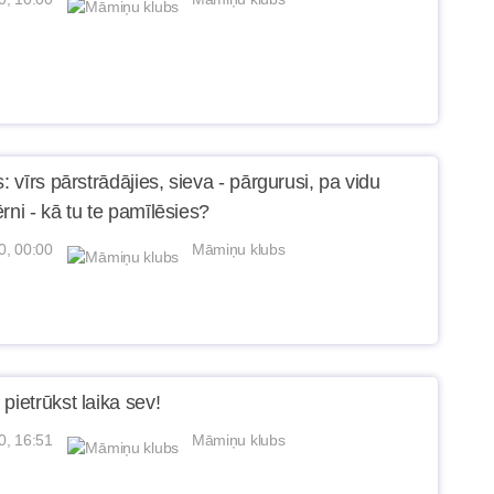
s: vīrs pārstrādājies, sieva - pārgurusi, pa vidu
rni - kā tu te pamīlēsies?
0, 00:00
Māmiņu klubs
pietrūkst laika sev!
0, 16:51
Māmiņu klubs