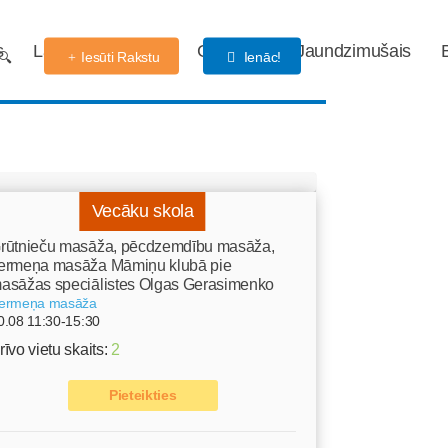
s
Labdarības fonds
Gaidības
Jaundzimušais
Iesūti Rakstu
Ienāc!
Vecāku skola
rūtnieču masāža, pēcdzemdību masāža,
ermeņa masāža Māmiņu klubā pie
asāžas speciālistes Olgas Gerasimenko
ermeņa masāža
0.08 11:30-15:30
rīvo vietu skaits:
2
Pieteikties