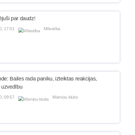
juši par daudz!
0, 17:01
Mīlestība
e: Bailes rada paniku, izteiktas reakcijas,
u uzvedību
0, 09:57
Māmiņu klubs