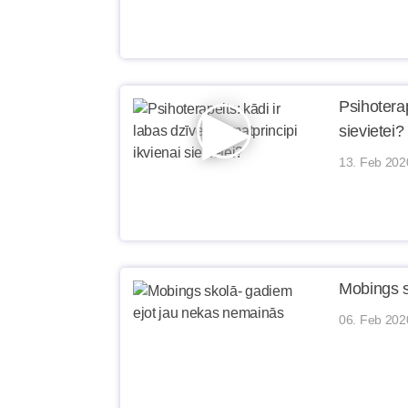
Psihoterap
sievietei?
13. Feb 202
Mobings s
06. Feb 202