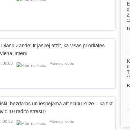
E
d
Z
1
B
Diāna Zande: Ir jāspēj atzīt, ka visas prioritātes
 vienā līmenī
K
, 00:00
Māmiņu klubs
b
T
1
B
iski, bezdarbs un iespējamā attiecību krīze – kā tikt
ovid-19 radīto stresu?
, 00:32
Māmiņu klubs