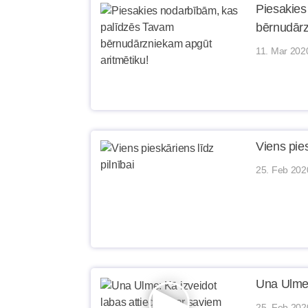
Piesakies
bērnudārz
11. Mar 202
Viens pies
25. Feb 202
Una Ulme:
25. Feb 202