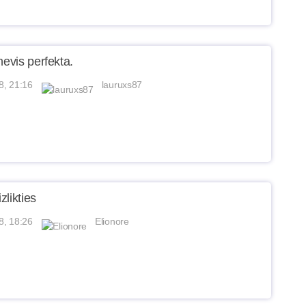
nevis perfekta.
8, 21:16
lauruxs87
izlikties
8, 18:26
Elionore