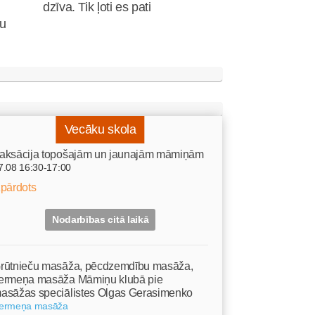
dzīva. Tik ļoti es pati
nu
Vecāku skola
aksācija topošajām un jaunajām māmiņām
7.08 16:30-17:00
zpārdots
Nodarbības citā laikā
rūtnieču masāža, pēcdzemdību masāža,
ermeņa masāža Māmiņu klubā pie
asāžas speciālistes Olgas Gerasimenko
ermeņa masāža