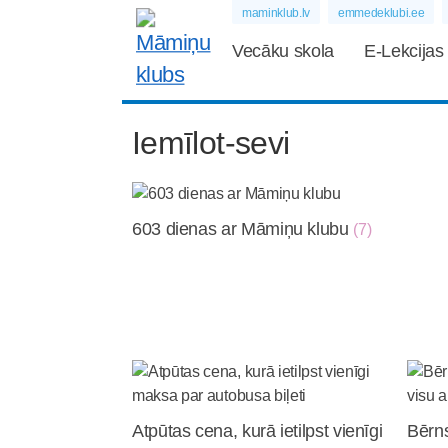
maminklub.lv
emmedeklubi.ee
Vecāku skola
E-Lekcijas
Iemīlot-sevi
603 dienas ar Māmiņu klubu
(7)
Atpūtas cena, kurā ietilpst vienīgi
Bērns