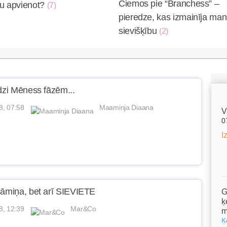
Ciemos pie “Branchess” –
su apvienot?
(7)
pieredze, kas izmainīja ma
sievišķību
(2)
īdzi Mēness fāzēm...
8, 07:58
Maaminja Diaana
V
0
I
māmiņa, bet arī SIEVIETE
G
ķ
8, 12:39
Mar&Co
m
Ķ