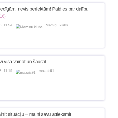
iecīgām, nevis perfektām! Paldies par dalību
(16)
8, 11:54
Māmiņu klubs
vi visā vainot un šaustīt
8, 11:19
mazais91
nīt situāciju – maini savu attieksmi!