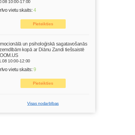
0.08 10:00-17:00
rīvo vietu skaits:
4
Pieteikties
mocionālā un psiholoģiskā sagatavošanās
zemdībām kopā ar Diānu Zandi tiešsaistē
OOM.US
1.08 10:00-12:00
rīvo vietu skaits:
9
Pieteikties
Visas nodarbības