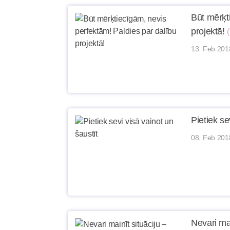
Būt mērķt
projektā!
13. Feb 201
Pietiek se
08. Feb 201
Nevari mai