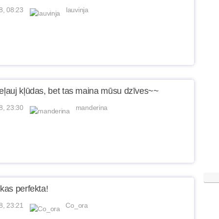
8, 08:23
lauvinja
ieļauj kļūdas, bet tas maina mūsu dzīves~~
8, 23:30
manderina
 kas perfekta!
8, 23:21
Co_ora