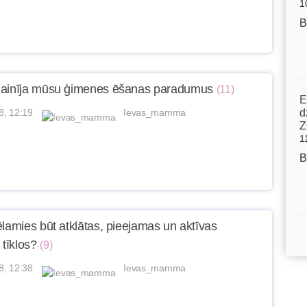
1
B
mainīja mūsu ģimenes ēšanas paradumus
(11)
E
8, 12:19
Ievas_mamma
d
Z
1
B
ēlamies būt atklātas, pieejamas un aktīvas
 tīklos?
(9)
8, 12:38
Ievas_mamma