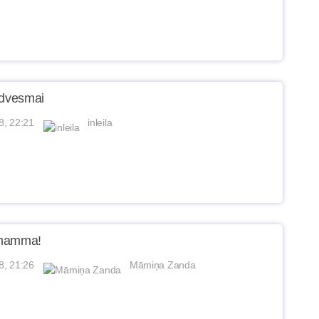
edvesmai
8, 22:21
inleila
 mamma!
8, 21:26
Māmiņa Zanda