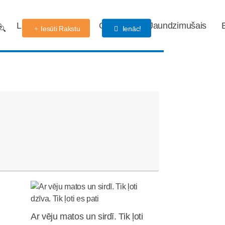
s
Labdarības fonds
Gaidības
Jaundzimušais
Iesūti Rakstu
Ienāc!
Ar vēju matos un sirdī. Tik ļoti