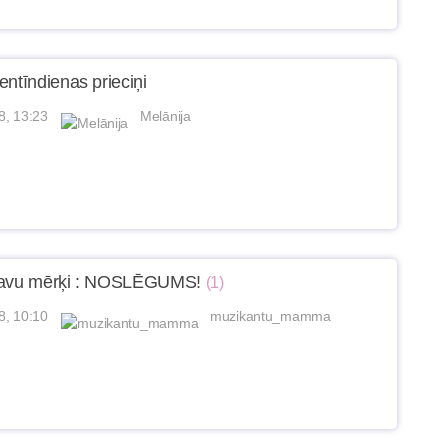
entīndienas prieciņi
8, 13:23
Melānija
savu mērķi : NOSLĒGUMS!
(1)
8, 10:10
muzikantu_mamma