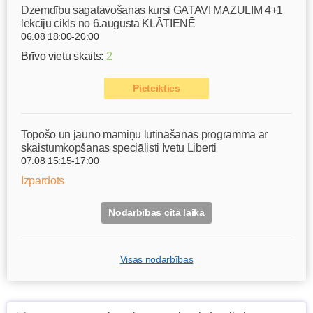
Dzemdību sagatavošanas kursi GATAVI MAZULIM 4+1
lekciju cikls no 6.augusta KLĀTIENĒ
06.08 18:00-20:00
Brīvo vietu skaits:
2
Pieteikties
Topošo un jauno māmiņu lutināšanas programma ar
skaistumkopšanas speciālisti Ivetu Liberti
07.08 15:15-17:00
Izpārdots
Nodarbības citā laikā
Visas nodarbības