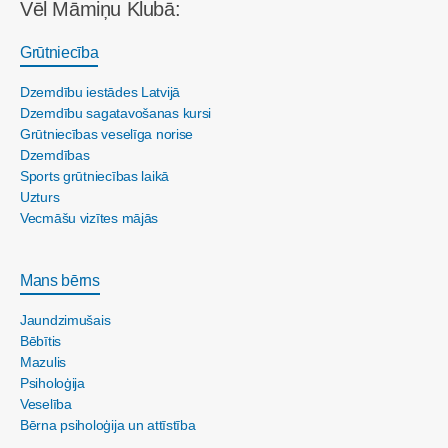
Vēl Māmiņu Klubā:
Grūtniecība
Dzemdību iestādes Latvijā
Dzemdību sagatavošanas kursi
Grūtniecības veselīga norise
Dzemdības
Sports grūtniecības laikā
Uzturs
Vecmāšu vizītes mājās
Mans bērns
Jaundzimušais
Bēbītis
Mazulis
Psiholoģija
Veselība
Bērna psiholoģija un attīstība