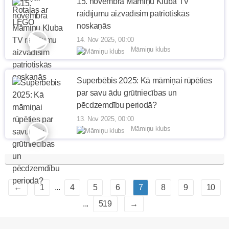
15. novembra Māmiņu Kluba TV
raidījumu aizvadīsim patriotiskās
noskaņās
14. Nov 2025, 00:00
Māmiņu klubs
Superbēbis 2025: Kā māmiņai rūpēties
par savu ādu grūtniecības un
pēcdzemdību periodā?
13. Nov 2025, 00:00
Māmiņu klubs
←
1
...
4
5
6
7
8
9
10
...
519
→