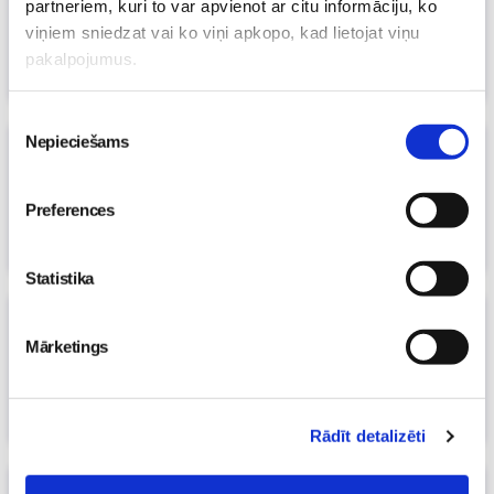
partneriem, kuri to var apvienot ar citu informāciju, ko
apakšveļa arī. Kā izvēlēties īsto?
viņiem sniedzat vai ko viņi apkopo, kad lietojat viņu
24. Nov 2025, 00:00
pakalpojumus.
Māmiņu klubs
Piekrišanas
Nepieciešams
izvēle
22.11. Daudzbērnu ģimenes.
Aptaukošanās un cukura diabēts.
Apsārtusi sejas āda. Pirmais LEGO
Preferences
22. Nov 2025, 09:40
Māmiņu klubs
Statistika
22. novembra TV raidījumā
noskaidrosim, kā patiesībā ir būt
Mārketings
daudzbērnu ģimenei?
21. Nov 2025, 11:06
Māmiņu klubs
Rādīt detalizēti
Kā pagatavot patiešām gardu tēju: soli