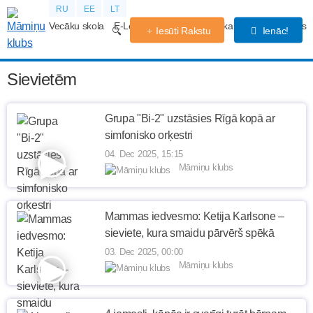
RU
EE
LT
Vecāku skola
E-Lekcijas
Grūtniecības kalendārs
Forums
Iesūti Rakstu
Ienāc!
Sievietēm
Grupa "Bi‑2" uzstāsies Rīgā kopā ar
simfonisko orķestri
04. Dec 2025, 15:15
Māmiņu klubs
Mammas iedvesmo: Ketija Karlsone –
sieviete, kura smaidu pārvērš spēkā
03. Dec 2025, 00:00
Māmiņu klubs