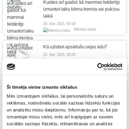
Kusties arī gaidot: kā mammai lietderīgi
izmantot laiku bērna treniņa vai pulciņa
laikā
26. Nov 2025, 00:00
Māmiņu klubs
Kā uzlabot apsārtušu sejas ādu?
25. Nov 2025, 00:00
Māmiņu klubs
Šī tīmekļa vietne izmanto sīkfailus
Kā radi un draugi var palīdzēt jaunajai
māmiņai?
Mēs izmantojam sīkfailus, lai personalizētu saturu un
24. Nov 2025, 00:00
reklāmas, nodrošinātu sociālo saziņas līdzekļu funkcijas
Māmiņu klubs
un analizētu mūsu datplūsmu. Informāciju par to, kā jūs
izmantojat mūsu vietni, mēs arī kopīgojam ar saviem
sociālās saziņas līdzekļu, reklamēšanas un analīzes
Sievietes ķermenis mainās, un