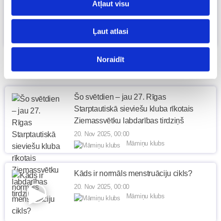
Atļaut visu
pa solim
20. Nov 2025, 10:56
Ļaut atlasi
Māmiņu klubs
Noraidīt
Šo svētdien – jau 27. Rīgas
Starptautiskā sieviešu kluba rīkotais
Ziemassvētku labdarības tirdziņš
20. Nov 2025, 00:00
Māmiņu klubs
Kāds ir normāls menstruāciju cikls?
20. Nov 2025, 00:00
Māmiņu klubs