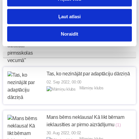
Apmācību kurss vecākiem "Atbalsts
bērna pozitīvai attīstībai pirmsskolas
Ļaut atlasi
vecumā"
02. Sep 2022, 00:03
Noraidīt
Māmiņu klubs
Tas, ko nezinājāt par adaptāciju dārziņā
02. Sep 2022, 00:00
Māmiņu klubs
Mans bērns neklausa! Kā likt bērnam
ieklausīties ar pirmo aizrādījumu
(1)
30. Aug 2022, 00:02
Māmiņu klubs