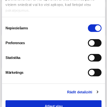
viņiem sniedzat vai ko viņi apkopo, kad lietojat viņu
pakalpojumus.
Mūsdienīgas attiecības: 1. uzdevums
13. Sep 2022, 14:36
Piekrišanas
Māmiņu klubs
Nepieciešams
izvēle
Preferences
Kā rotaļāties ar mazuli mājās? Uzzini
fizioterapeites Klaudijas Hēlas seminārā
Statistika
05. Sep 2022, 00:00
Māmiņu klubs
Mārketings
Bērna audzināšana – vecāku un
vecvecāku kopatbildība
03. Sep 2022, 00:00
Rādīt detalizēti
Māmiņu klubs
Atļaut visu