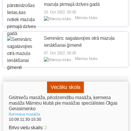
mazuļa pirmajā dzīves gadā
10. Oct 2022, 00:00
Māmiņu klubs
Seminārs: sagatavojies otrā mazuļa
ienākšanai ģimenē
07. Oct 2022, 00:00
Māmiņu klubs
Vecāku skola
Grūtnieču masāža, pēcdzemdību masāža, ķermeņa
masāža Māmiņu klubā pie masāžas speciālistes Olgas
Gerasimenko
Ķermeņa masāža
10.08 11:30-15:30
Brīvo vietu skaits:
2