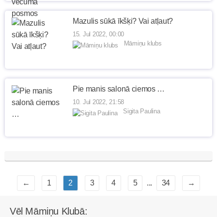
Mazulis sūkā īkšķi? Vai atļaut?
15. Jul 2022, 00:00
Māmiņu klubs
Pie manis salonā ciemos …
10. Jul 2022, 21:58
Sigita Paulina
←
1
2
3
4
5
...
34
→
Vēl Māmiņu Klubā: