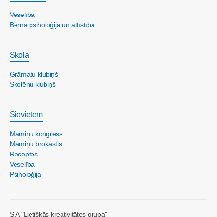
Veselība
Bērna psiholoģija un attīstība
Skola
Grāmatu klubiņš
Skolēnu klubiņš
Sievietēm
Māmiņu kongress
Māmiņu brokastis
Receptes
Veselība
Psiholoģija
SIA "Lietišķās kreativitātes grupa"