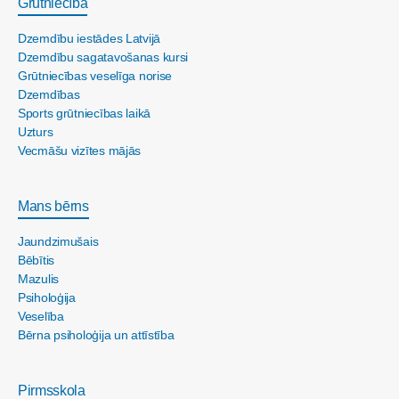
Grūtniecība
Dzemdību iestādes Latvijā
Dzemdību sagatavošanas kursi
Grūtniecības veselīga norise
Dzemdības
Sports grūtniecības laikā
Uzturs
Vecmāšu vizītes mājās
Mans bērns
Jaundzimušais
Bēbītis
Mazulis
Psiholoģija
Veselība
Bērna psiholoģija un attīstība
Pirmsskola