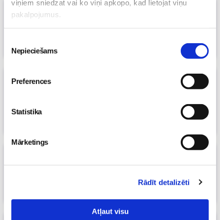
viņiem sniedzat vai ko viņi apkopo, kad lietojat viņu
Aborts - sievietes tiesības izlemt
(1)
pakalpojumus.
27. Jun 2012, 10:00
Māmiņu klubs
Piekrišanas
Nepieciešams
izvēle
Inga Bite: iznēsāt mazuli ir vienīgais
Preferences
veids, kā sabiedrībai iespējams
turpināties
(3)
Statistika
27. Jun 2012, 08:30
Māmiņu klubs
Mārketings
Aborts kā kontracepcija?
27. Jun 2012, 06:00
Māmiņu klubs
Rādīt detalizēti
Atļaut visu