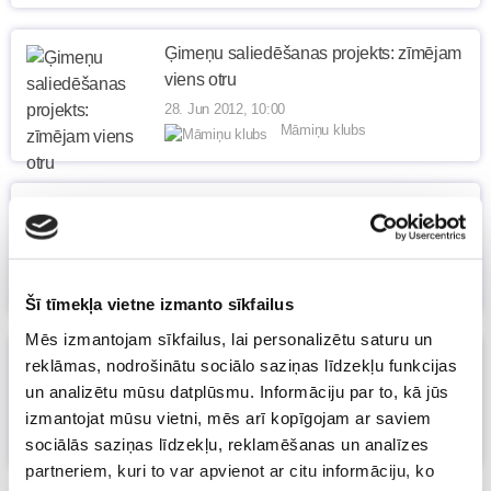
Ģimeņu saliedēšanas projekts: zīmējam
viens otru
28. Jun 2012, 10:00
Māmiņu klubs
Poiša: iegūt nozīmē arī zaudēt
28. Jun 2012, 09:00
Māmiņu klubs
Šī tīmekļa vietne izmanto sīkfailus
Mēs izmantojam sīkfailus, lai personalizētu saturu un
Teika par drakonu ugunsspļāvēju jeb
reklāmas, nodrošinātu sociālo saziņas līdzekļu funkcijas
kāda ir vīrieša daba
(12)
un analizētu mūsu datplūsmu. Informāciju par to, kā jūs
27. Jun 2012, 10:52
izmantojat mūsu vietni, mēs arī kopīgojam ar saviem
Māmiņu klubs
sociālās saziņas līdzekļu, reklamēšanas un analīzes
partneriem, kuri to var apvienot ar citu informāciju, ko