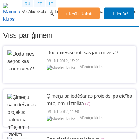
RU
EE
LT
Vecāku skola
E-Lekcijas
Grūtniecības kalendārs
Forums
Iesūti Rakstu
Ienāc!
Viss-par-ģimeni
Dodamies sēņot: kas jāņem vērā?
08. Jul 2012, 15:22
Māmiņu klubs
Ģimeņu saliedēšanas projekts: pateicība
mīļajiem ir izteikta
(7)
06. Jul 2012, 11:50
Māmiņu klubs