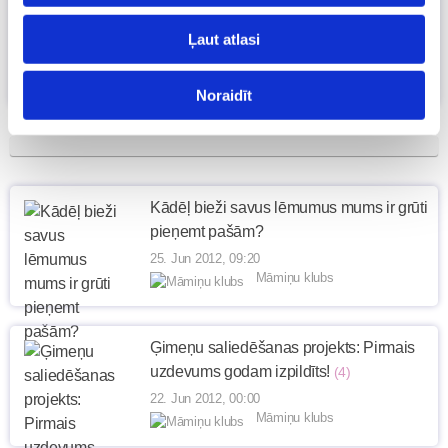
Ar ko atšķiras ģimene no laulības?
26. Jun 2012, 09:00
Ļaut atlasi
Māmiņu klubs
Noraidīt
Kādēļ bieži savus lēmumus mums ir grūti
pieņemt pašām?
25. Jun 2012, 09:20
Māmiņu klubs
Ģimeņu saliedēšanas projekts: Pirmais
uzdevums godam izpildīts!
(4)
22. Jun 2012, 00:00
Māmiņu klubs