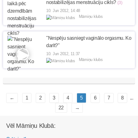
nostabilizējas menstruāciju cikls?
(3)
10. Jun 2012, 14:48
Māmiņu klubs
"Nespēju sasniegt vaginālo orgasmu. Ko
darīt?"
10. Jun 2012, 11:37
Māmiņu klubs
←
1
2
3
4
5
6
7
8
...
22
→
Vēl Māmiņu Klubā: