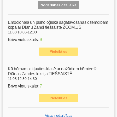
Nodarbības citā laikā
Emocionālā un psiholoģiskā sagatavošanās dzemdībām
kopā ar Diānu Zandi tiešsaistē ZOOM.US
11.08 10:00-12:00
Brīvo vietu skaits:
9
Pieteikties
Kā bērnam iekļauties klasē ar dažādiem bērniem?
Diānas Zandes lekcija TIEŠSAISTĒ
11.08 12:30-14:30
Brīvo vietu skaits:
7
Pieteikties
Visas nodarbības