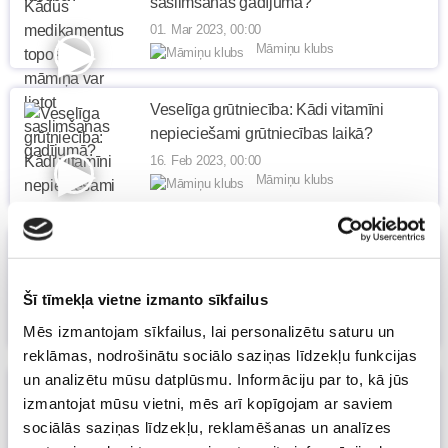
saslimšanas gadījumā?
01. Mar 2023, 00:00
Māmiņu klubs
Veselīga grūtniecība: Kādi vitamīni
nepieciešami grūtniecības laikā?
16. Feb 2023, 00:00
Māmiņu klubs
Veselīga grūtniecība: Topošā tēta
veselība
Šī tīmekļa vietne izmanto sīkfailus
02. Feb 2023, 00:00
Māmiņu klubs
Mēs izmantojam sīkfailus, lai personalizētu saturu un
reklāmas, nodrošinātu sociālo saziņas līdzekļu funkcijas
un analizētu mūsu datplūsmu. Informāciju par to, kā jūs
Veselīga grūtniecība: Mazuļa plānošana
izmantojat mūsu vietni, mēs arī kopīgojam ar saviem
18. Jan 2023, 00:00
sociālās saziņas līdzekļu, reklamēšanas un analīzes
Māmiņu klubs