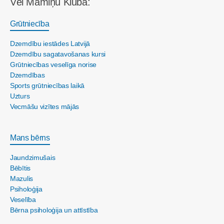
Vēl Māmiņu Klubā:
Grūtniecība
Dzemdību iestādes Latvijā
Dzemdību sagatavošanas kursi
Grūtniecības veselīga norise
Dzemdības
Sports grūtniecības laikā
Uzturs
Vecmāšu vizītes mājās
Mans bērns
Jaundzimušais
Bēbītis
Mazulis
Psiholoģija
Veselība
Bērna psiholoģija un attīstība