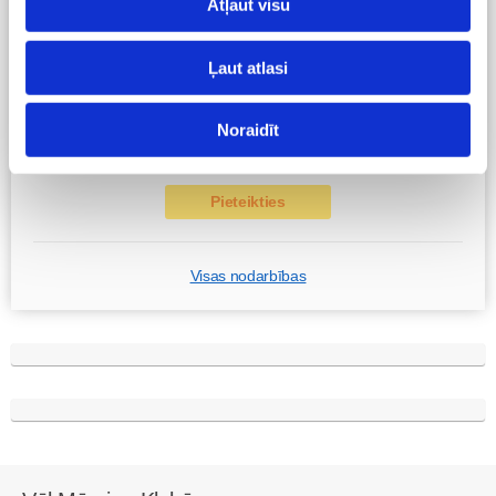
Atļaut visu
Grūtnieču masāža, pēcdzemdību masāža, ķermeņa
masāža Māmiņu klubā pie masāžas speciālistes Olgas
Ļaut atlasi
Gerasimenko
Ķermeņa masāža
10.08 10:00-17:00
Noraidīt
Brīvo vietu skaits:
4
Pieteikties
Visas nodarbības