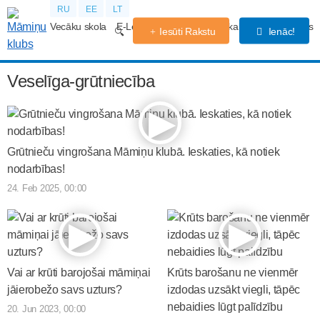
RU
EE
LT
Vecāku skola
E-Lekcijas
Grūtniecības kalendārs
Forums
Iesūti Rakstu
Ienāc!
Veselīga-grūtniecība
Grūtnieču vingrošana Māmiņu klubā. Ieskaties, kā notiek
nodarbības!
24. Feb 2025, 00:00
Vai ar krūti barojošai māmiņai
Krūts barošanu ne vienmēr
jāierobežo savs uzturs?
izdodas uzsākt viegli, tāpēc
nebaidies lūgt palīdzību
20. Jun 2023, 00:00