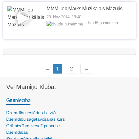
MMM, jeb Marks,Muzikālais Mazulis.
29. Nov 2014, 19:40
divudēliņumamma
←
1
2
→
Vēl Māmiņu Klubā:
Grūtniecība
Dzemdību iestādes Latvijā
Dzemdību sagatavošanas kursi
Grūtniecības veselīga norise
Dzemdības
Sports grūtniecības laikā