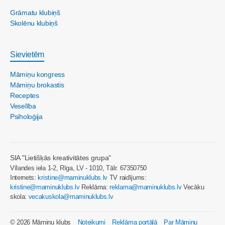
Grāmatu klubiņš
Skolēnu klubiņš
Sievietēm
Māmiņu kongress
Māmiņu brokastis
Receptes
Veselība
Psiholoģija
SIA "Lietišķās kreativitātes grupa"
Vīlandes iela 1-2, Rīga, LV - 1010, Tālr. 67350750
Internets:
kristine@maminuklubs.lv
TV raidījums:
kristine@maminuklubs.lv
Reklāma:
reklama@maminuklubs.lv
Vecāku
skola:
vecakuskola@maminuklubs.lv
© 2026 Māmiņu klubs
Noteikumi
Reklāma portālā
Par Māmiņu