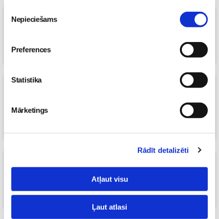
Piekrišanas
Uz pozitīvas nots jeb bērns un mūzika
Nepieciešams
izvēle
17. Aug 2016, 13:27
Māmiņu klubs
Preferences
Statistika
Rakstniecības un mūzikas muzeja
mājaslapā atklāta “Zinzinīša orķestra
skola”
Mārketings
27. Jan 2016, 10:19
Māmiņu klubs
Rādīt detalizēti
“Knīpas un Knauķi” izdod jaunu albumu
“Mazo bizoņu dziesmas”!
Atļaut visu
17. Nov 2015, 12:56
Māmiņu klubs
Ļaut atlasi