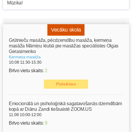
Vecāku skola
Grūtnieču masāža, pēcdzemdību masāža, ķermeņa
masāža Māmiņu klubā pie masāžas speciālistes Olgas
Gerasimenko
Ķermeņa masāža
10.08 11:30-15:30
Brīvo vietu skaits:
2
Pieteikties
Emocionālā un psiholoģiskā sagatavošanās dzemdībām
kopā ar Diānu Zandi tiešsaistē ZOOM.US
11.08 10:00-12:00
Brīvo vietu skaits:
9