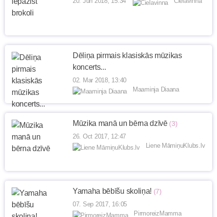
20. Jun 2018, 15:34
Cielavinna
Dēliņa pirmais klasiskās mūzikas
koncerts...
02. Mar 2018, 13:40
Maaminja Diaana
Mūzika manā un bērna dzīvē
(3)
26. Oct 2017, 12:47
Liene MāmiņuKlubs.lv
Yamaha bēbīšu skoliņa!
(7)
07. Sep 2017, 16:05
PirmoreizMamma