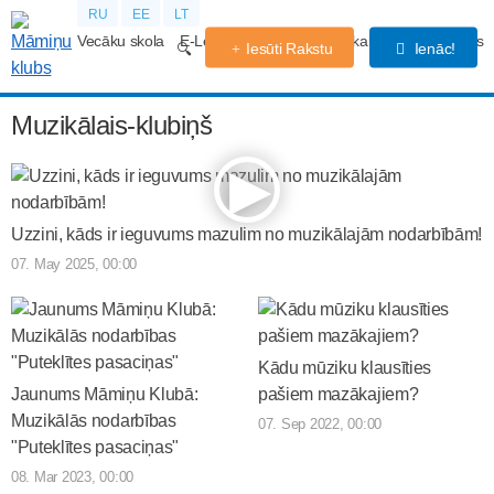
RU
EE
LT
Vecāku skola
E-Lekcijas
Grūtniecības kalendārs
Forums
Iesūti Rakstu
Ienāc!
Muzikālais-klubiņš
Uzzini, kāds ir ieguvums mazulim no muzikālajām nodarbībām!
07. May 2025, 00:00
Kādu mūziku klausīties
Jaunums Māmiņu Klubā:
pašiem mazākajiem?
Muzikālās nodarbības
07. Sep 2022, 00:00
"Puteklītes pasaciņas"
08. Mar 2023, 00:00