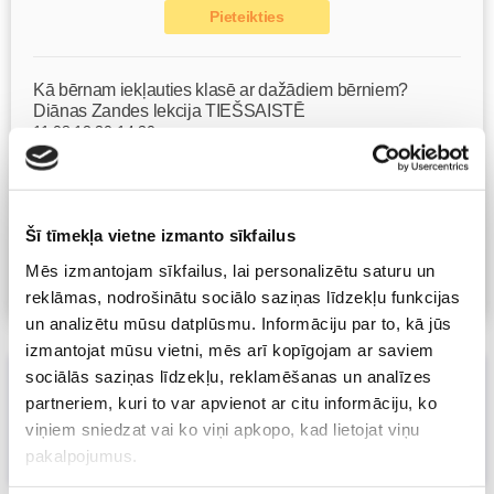
Pieteikties
Kā bērnam iekļauties klasē ar dažādiem bērniem?
Diānas Zandes lekcija TIEŠSAISTĒ
11.08 12:30-14:30
Brīvo vietu skaits:
7
Pieteikties
Šī tīmekļa vietne izmanto sīkfailus
Mēs izmantojam sīkfailus, lai personalizētu saturu un
Visas nodarbības
reklāmas, nodrošinātu sociālo saziņas līdzekļu funkcijas
un analizētu mūsu datplūsmu. Informāciju par to, kā jūs
izmantojat mūsu vietni, mēs arī kopīgojam ar saviem
sociālās saziņas līdzekļu, reklamēšanas un analīzes
Projekta "Bērni pielaiko karjeru" ceļojošā
partneriem, kuri to var apvienot ar citu informāciju, ko
izstāde būs skatāma arī Gaismas pilī
viņiem sniedzat vai ko viņi apkopo, kad lietojat viņu
08. Sep 2016, 09:16
pakalpojumus.
Māmiņu klubs