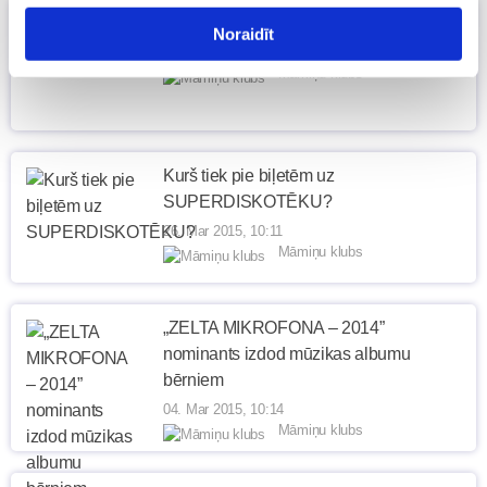
Joga bērniem
Noraidīt
01. Jun 2015, 11:01
Māmiņu klubs
Kurš tiek pie biļetēm uz
SUPERDISKOTĒKU?
26. Mar 2015, 10:11
Māmiņu klubs
„ZELTA MIKROFONA – 2014”
nominants izdod mūzikas albumu
bērniem
04. Mar 2015, 10:14
Māmiņu klubs