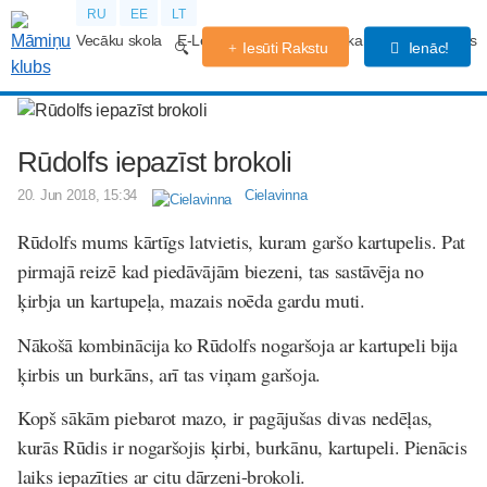
RU
EE
LT
Vecāku skola
E-Lekcijas
Grūtniecības kalendārs
Forums
Iesūti Rakstu
Ienāc!
Rūdolfs iepazīst brokoli
20. Jun 2018, 15:34
Cielavinna
Rūdolfs mums kārtīgs latvietis, kuram garšo kartupelis. Pat
pirmajā reizē kad piedāvājām biezeni, tas sastāvēja no
ķirbja un kartupeļa, mazais noēda gardu muti.
Nākošā kombinācija ko Rūdolfs nogaršoja ar kartupeli bija
ķirbis un burkāns, arī tas viņam garšoja.
Kopš sākām piebarot mazo, ir pagājušas divas nedēļas,
kurās Rūdis ir nogaršojis ķirbi, burkānu, kartupeli. Pienācis
laiks iepazīties ar citu dārzeni-brokoli.