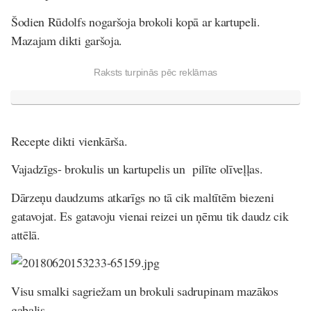
Šodien Rūdolfs nogaršoja brokoli kopā ar kartupeli.
Mazajam dikti garšoja.
Raksts turpinās pēc reklāmas
Recepte dikti vienkārša.
Vajadzīgs- brokulis un kartupelis un pilīte olīveļļas.
Dārzeņu daudzums atkarīgs no tā cik maltītēm biezeni
gatavojat. Es gatavoju vienai reizei un ņēmu tik daudz cik
attēlā.
Visu smalki sagriežam un brokuli sadrupinam mazākos
gabalis.