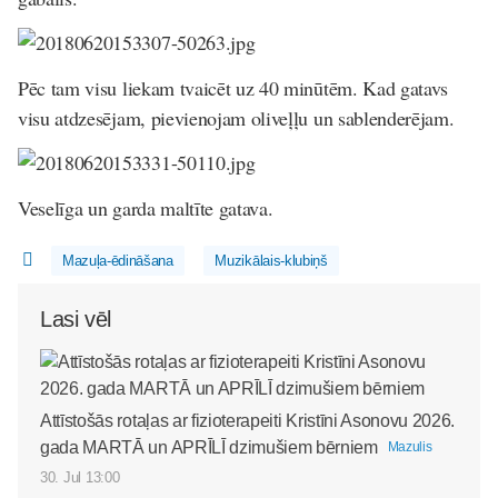
Pēc tam visu liekam tvaicēt uz 40 minūtēm. Kad gatavs
visu atdzesējam, pievienojam oliveļļu un sablenderējam.
Veselīga un garda maltīte gatava.
Mazuļa-ēdināšana
Muzikālais-klubiņš
Lasi vēl
Attīstošās rotaļas ar fizioterapeiti Kristīni Asonovu 2026.
gada MARTĀ un APRĪLĪ dzimušiem bērniem
Mazulis
30. Jul 13:00