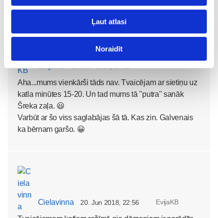
Ļaut atlasi
Noraidīt
EvijaKB
Cielavinna
20. Jun 2018, 23:11
Aha...mums vienkārši tāds nav. Tvaicējam ar sietiņu uz
katla minūtes 15-20. Un tad mums tā "putra" sanāk
Šreka zaļa. 😃
Varbūt ar šo viss saglabājas šā tā. Kas zin. Galvenais
ka bērnam garšo. 😀
Cielavinna
EvijaKB
20. Jun 2018, 22:56