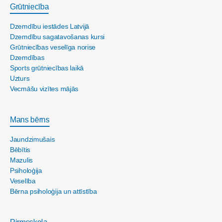
Grūtniecība
Dzemdību iestādes Latvijā
Dzemdību sagatavošanas kursi
Grūtniecības veselīga norise
Dzemdības
Sports grūtniecības laikā
Uzturs
Vecmāšu vizītes mājās
Mans bērns
Jaundzimušais
Bēbītis
Mazulis
Psiholoģija
Veselība
Bērna psiholoģija un attīstība