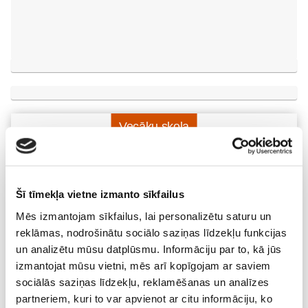
Vecāku skola
Topošo un jauno māmiņu lutināšanas programma ar
skaistumkopšanas speciālisti Ivetu Liberti
07.08 15:15-17:00
Šī tīmekļa vietne izmanto sīkfailus
Izpārdots
Mēs izmantojam sīkfailus, lai personalizētu saturu un
Nodarbības citā laikā
reklāmas, nodrošinātu sociālo saziņas līdzekļu funkcijas
un analizētu mūsu datplūsmu. Informāciju par to, kā jūs
izmantojat mūsu vietni, mēs arī kopīgojam ar saviem
Vaksācija topošajām un jaunajām māmiņām
sociālās saziņas līdzekļu, reklamēšanas un analīzes
07.08 16:30-17:00
partneriem, kuri to var apvienot ar citu informāciju, ko
Izpārdots