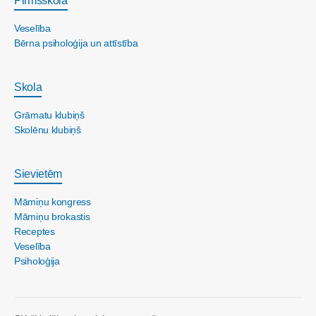
Pirmsskola
Veselība
Bērna psiholoģija un attīstība
Skola
Grāmatu klubiņš
Skolēnu klubiņš
Sievietēm
Māmiņu kongress
Māmiņu brokastis
Receptes
Veselība
Psiholoģija