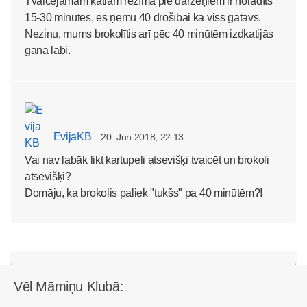
Tvaicējamam katlam režīmā pie dārzeņiem ir norādīts
15-30 minūtes, es ņēmu 40 drošībai ka viss gatavs.
Nezinu, mums brokolītis arī pēc 40 minūtēm izdkatijās
gana labi.
EvijaKB
20. Jun 2018, 22:13
Vai nav labāk likt kartupeli atsevišķi tvaicēt un brokoli
atsevišķi?
Domāju, ka brokolis paliek "tukšs" pa 40 minūtēm?!
Vēl Māmiņu Klubā: