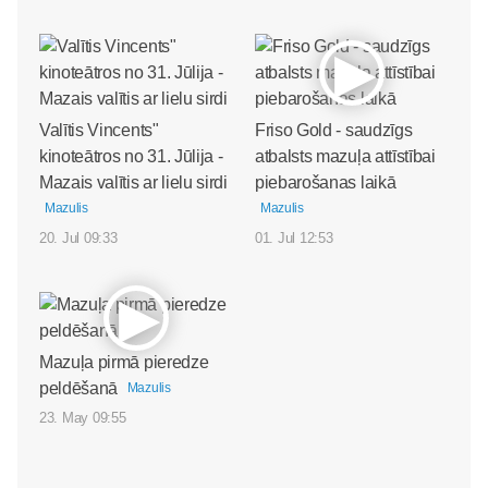
Valītis Vincents"
Friso Gold - saudzīgs
kinoteātros no 31. Jūlija -
atbalsts mazuļa attīstībai
Mazais valītis ar lielu sirdi
piebarošanas laikā
Mazulis
Mazulis
20. Jul 09:33
01. Jul 12:53
Mazuļa pirmā pieredze
peldēšanā
Mazulis
23. May 09:55