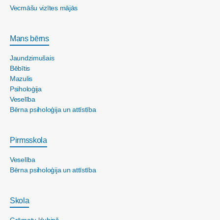
Vecmāšu vizītes mājās
Mans bērns
Jaundzimušais
Bēbītis
Mazulis
Psiholoģija
Veselība
Bērna psiholoģija un attīstība
Pirmsskola
Veselība
Bērna psiholoģija un attīstība
Skola