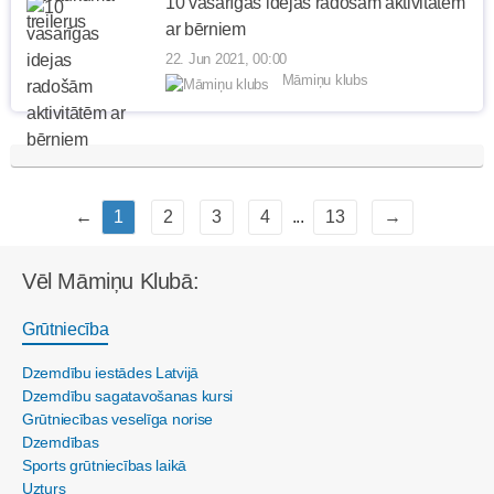
10 vasarīgas idejas radošām aktivitātēm
ar bērniem
22. Jun 2021, 00:00
Māmiņu klubs
←
1
2
3
4
...
13
→
Vēl Māmiņu Klubā:
Grūtniecība
Dzemdību iestādes Latvijā
Dzemdību sagatavošanas kursi
Grūtniecības veselīga norise
Dzemdības
Sports grūtniecības laikā
Uzturs