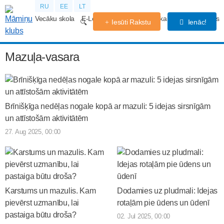
RU
EE
LT
Vecāku skola
E-Lekcijas
Grūtniecības kalendārs
Forums
Iesūti Rakstu
Ienāc!
Mazuļa-vasara
Brīnišķīga nedēļas nogale kopā ar mazuli: 5 idejas sirsnīgām
un attīstošām aktivitātēm
27. Aug 2025, 00:00
Karstums un mazulis. Kam
Dodamies uz pludmali: Idejas
pievērst uzmanību, lai
rotaļām pie ūdens un ūdenī
pastaiga būtu droša?
02. Jul 2025, 00:00