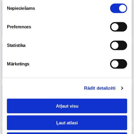
Piekrišanas
Par vasaru bez traumām!
Nepieciešams
izvēle
11. Jul 2022, 00:00
Māmiņu klubs
Preferences
Statistika
Vai zemenes tiešām var saēsties visam
gadam?
Mārketings
05. Jul 2022, 00:00
Māmiņu klubs
Rādīt detalizēti
Vai aizsargkrēms ar augstāko SPF
100% aizsargā no apdeguma?
Atļaut visu
04. Jul 2022, 00:00
Māmiņu klubs
Ļaut atlasi
Saulesbrilles vasarā – kā izvēlēties sev