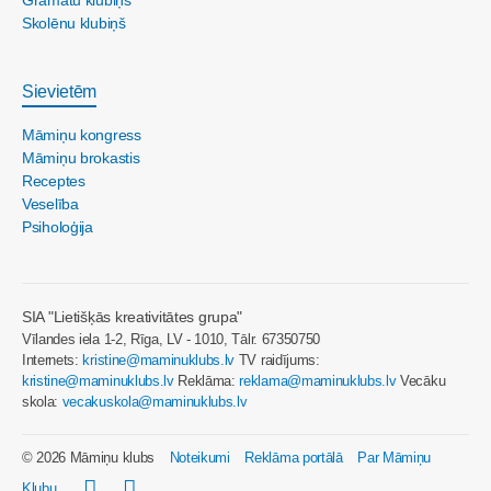
Grāmatu klubiņš
Skolēnu klubiņš
Sievietēm
Māmiņu kongress
Māmiņu brokastis
Receptes
Veselība
Psiholoģija
SIA "Lietišķās kreativitātes grupa"
Vīlandes iela 1-2, Rīga, LV - 1010, Tālr. 67350750
Internets:
kristine@maminuklubs.lv
TV raidījums:
kristine@maminuklubs.lv
Reklāma:
reklama@maminuklubs.lv
Vecāku
skola:
vecakuskola@maminuklubs.lv
© 2026 Māmiņu klubs
Noteikumi
Reklāma portālā
Par Māmiņu
Klubu