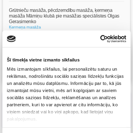
Grūtnieču masāža, pēcdzemdību masāža, ķermeņa
masāža Māmiņu klubā pie masāžas speciālistes Olgas
Gerasimenko
Ķermeņa masāža
10.08 10:00-17:00
Brīvo vietu skaits:
4
Pieteikties
Šī tīmekļa vietne izmanto sīkfailus
Mēs izmantojam sīkfailus, lai personalizētu saturu un
Visas nodarbības
reklāmas, nodrošinātu sociālo saziņas līdzekļu funkcijas
un analizētu mūsu datplūsmu. Informāciju par to, kā jūs
izmantojat mūsu vietni, mēs arī kopīgojam ar saviem
sociālās saziņas līdzekļu, reklamēšanas un analīzes
Pirmā palīdzība saindēšanās gadījumā
partneriem, kuri to var apvienot ar citu informāciju, ko
12. Jul 2022, 00:00
viņiem sniedzat vai ko viņi apkopo, kad lietojat viņu
Māmiņu klubs
pakalpojumus.