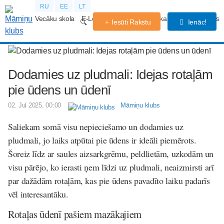
RU
EE
LT
Vecāku skola
E-Lekcijas
Grūtniecības kalendārs
Forums
Iesūti Rakstu
Ienāc!
Dodamies uz pludmali: Idejas rotaļām
pie ūdens un ūdenī
02. Jul 2025, 00:00
Māmiņu klubs
Saliekam somā visu nepieciešamo un dodamies uz
pludmali, jo laiks atpūtai pie ūdens ir ideāli piemērots.
Šoreiz līdz ar saules aizsarkgrēmu, peldlietām, uzkodām un
visu pārējo, ko ierasti ņem līdzi uz pludmali, neaizmirsti arī
par dažādām rotaļām, kas pie ūdens pavadīto laiku padarīs
vēl interesantāku.
Rotaļas ūdenī pašiem mazākajiem