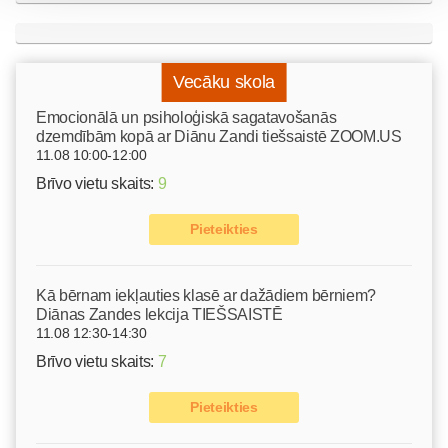
Vecāku skola
Emocionālā un psiholoģiskā sagatavošanās
dzemdībām kopā ar Diānu Zandi tiešsaistē ZOOM.US
11.08 10:00-12:00
Brīvo vietu skaits:
9
Pieteikties
Kā bērnam iekļauties klasē ar dažādiem bērniem?
Diānas Zandes lekcija TIEŠSAISTĒ
11.08 12:30-14:30
Brīvo vietu skaits:
7
Pieteikties