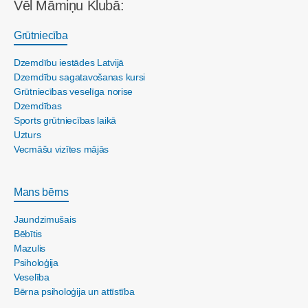
Vēl Māmiņu Klubā:
Grūtniecība
Dzemdību iestādes Latvijā
Dzemdību sagatavošanas kursi
Grūtniecības veselīga norise
Dzemdības
Sports grūtniecības laikā
Uzturs
Vecmāšu vizītes mājās
Mans bērns
Jaundzimušais
Bēbītis
Mazulis
Psiholoģija
Veselība
Bērna psiholoģija un attīstība