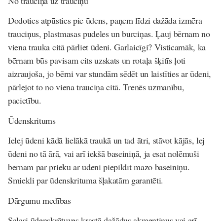
No trauciņa uz trauciņu
Dodoties atpūsties pie ūdens, paņem līdzi dažāda izmēra
trauciņus, plastmasas pudeles un burciņas. Ļauj bērnam no
viena trauka citā pārliet ūdeni. Garlaicīgi? Visticamāk, ka
bērnam būs pavisam cits uzskats un rotaļa šķitīs ļoti
aizraujoša, jo bērni var stundām sēdēt un laistīties ar ūdeni,
pārlejot to no viena trauciņa citā. Trenēs uzmanību,
pacietību.
Ūdenskritums
Ielej ūdeni kādā lielākā traukā un tad ātri, stāvot kājās, lej
ūdeni no tā ārā, vai arī iekšā baseiniņā, ja esat nolēmuši
bērnam par prieku ar ūdeni piepildīt mazo baseiniņu.
Smiekli par ūdenskrituma šļakatām garantēti.
Dārgumu medības
Salasi ūdenskrātuves krastā dažādus akmentiņus vai arī