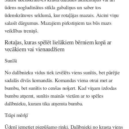
ūdens nogludinātus stikla gabaliņus un saber tos
ūdenskrātuves seklumā, kur rotaļājas mazais. Aicini viņu
salasīt dārgumus. Mazajiem pirkstiņiem tas būs mazs
veiklības treniņš.
Rotaļas, kuras spēlēt lielākiem bērniem kopā ar
vecākiem vai vienaudžiem
Sunīši
No dalībnieku vidus tiek izvēlēts viens sunītis, bet pārējie
sadalās divās komandās. Komandas viena otrai met ar
bumbu, bet sunītis to cenšas noķert. Kad viņam izdodas
bumbu atņemt, sunītis mainās vietām ar to spēles
dalībnieku, kuram tika atņemta bumba.
Trāpi mērķī
Ūdenī iemetiet piepūšamo riņķi. Dalībnieki no krasta viens