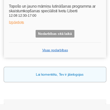
Topošo un jauno māmiņu lutināšanas programma ar
skaistumkopšanas speciālisti Ivetu Liberti
12.08 12:30-17:00
Izpārdots
Nodarbības citā laikā
Visas nodarbības
Lai komentētu, Tev ir jāielogojas