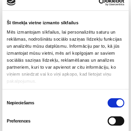
Mazie-peldētāji
Mazuļa-vasara
rotaļas
Šī tīmekļa vietne izmanto sīkfailus
Lasi vēl
Mēs izmantojam sīkfailus, lai personalizētu saturu un
reklāmas, nodrošinātu sociālo saziņas līdzekļu funkcijas
un analizētu mūsu datplūsmu. Informāciju par to, kā jūs
Piesaki savu bērnu BEZMAKSAS meistarklasei "Kas
izmantojat mūsu vietni, mēs arī kopīgojam ar saviem
manā kārbiņā" izstādē RIGA FOOD 2026!
sociālās saziņas līdzekļu, reklamēšanas un analīzes
Pirmsskola
partneriem, kuri to var apvienot ar citu informāciju, ko
24. Jul 00:00
viņiem sniedzat vai ko viņi apkopo, kad lietojat viņu
pakalpojumus.
Piekrišanas
Nepieciešams
izvēle
Mazie pavāri mācīsies
ALFA MISIJA - vasaras
gatavot un ēst veselīgāk
bērnu diennakts nometne
Preferences
izstādē “Riga Food 2026”!
Ikšķilē
Pirmsskola
Pirmsskola
30. May 12:43