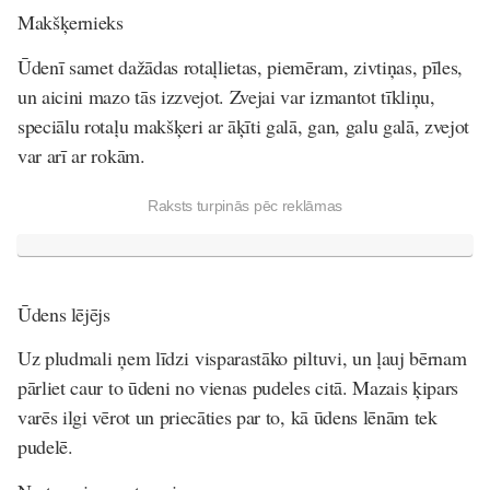
Makšķernieks
Ūdenī samet dažādas rotaļlietas, piemēram, zivtiņas, pīles,
un aicini mazo tās izzvejot. Zvejai var izmantot tīkliņu,
speciālu rotaļu makšķeri ar āķīti galā, gan, galu galā, zvejot
var arī ar rokām.
Raksts turpinās pēc reklāmas
Ūdens lējējs
Uz pludmali ņem līdzi visparastāko piltuvi, un ļauj bērnam
pārliet caur to ūdeni no vienas pudeles citā. Mazais ķipars
varēs ilgi vērot un priecāties par to, kā ūdens lēnām tek
pudelē.