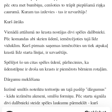
pēc otra met bumbiņu, cenšoties to trāpīt piepūšamā riņķa
caurumā. Kuram tas izdevies - tas ir uzvarētājs!
Kurš ātrāks
Vienādā attālumā no krasta nostājas divi spēles dalībnieki.
Pēc komandas abi skrien ūdenī, iemērcējoties tajā līdz
viduklim. Kurš pirmais saņemas iemērcēties un tiek atpakaļ
krastā līdz starta līnijai, ir uzvarētājs.
Spēlējot šo un citas spēles ūdenī, pārliecinies, ka
ūdenstilpne ir droša un krasts ir piemērots bērniem rotaļām.
Dārgumu meklēšana
Iezīmē smiltīs noteiktu teritoriju un tajā paslēp "dārgumus"
- kādu iezīmētu akmeni, smilšu formiņu. Pēc starta signāla
divi dalībnieki steidz spēles laukumu pārmeklēt - kurš
pirmais atrod apslēpto dārgumu, ir uzvarētājs.