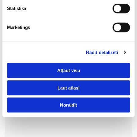
30. Jun 00:00
Statistika
Mārketings
Rādīt detalizēti
„LEĢENDĀRIE” - episks
piedzīvojums visai
Atļaut visu
ģimenei kinoteātros no
29. maija
Pirmsskola
26. May 18:19
Ļaut atlasi
Noraidīt