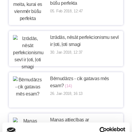
būšu perfekta
05. Feb 2018, 12:47
Izrādās, nēsāt perfekcionismu sevī
ir ļoti, ļoti smagi
30. Jan 2018, 12:37
Bērnudārzs - cik gatavas mēs
esam?
(14)
26. Jan 2018, 16:13
Manas attiecības ar
perfekcionismu ir kā lieldienu rīts