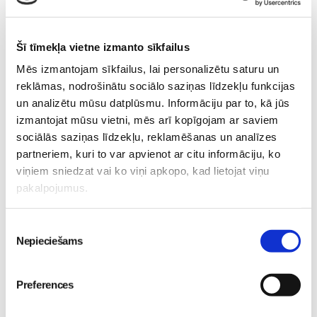
uz šūpolēm – te augšā, te lejā!
23. Jan 2018, 13:39
Šī tīmekļa vietne izmanto sīkfailus
Mēs izmantojam sīkfailus, lai personalizētu saturu un
Arī lielajam bērnam vajag mammu
reklāmas, nodrošinātu sociālo saziņas līdzekļu funkcijas
(5)
un analizētu mūsu datplūsmu. Informāciju par to, kā jūs
18. Jan 2018, 13:50
izmantojat mūsu vietni, mēs arī kopīgojam ar saviem
sociālās saziņas līdzekļu, reklamēšanas un analīzes
partneriem, kuri to var apvienot ar citu informāciju, ko
viņiem sniedzat vai ko viņi apkopo, kad lietojat viņu
Šūpuļdziesmas un pasakas – tās
pakalpojumus.
tiešām darbojas!
(2)
12. Jan 2018, 16:21
Piekrišanas
Nepieciešams
izvēle
Meklēju harmoniju un mācos
Preferences
iecietību
(3)
11. Jan 2018, 00:05