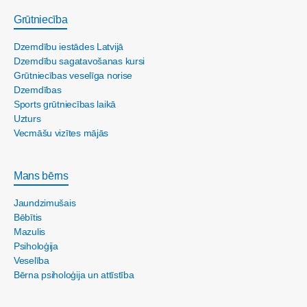
Grūtniecība
Dzemdību iestādes Latvijā
Dzemdību sagatavošanas kursi
Grūtniecības veselīga norise
Dzemdības
Sports grūtniecības laikā
Uzturs
Vecmāšu vizītes mājās
Mans bērns
Jaundzimušais
Bēbītis
Mazulis
Psiholoģija
Veselība
Bērna psiholoģija un attīstība