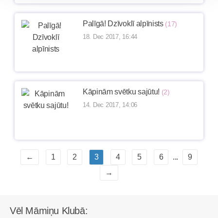
Palīgā! Dzīvoklī alpīnists
(17)
18. Dec 2017, 16:44
Kāpinām svētku sajūtu!
(2)
14. Dec 2017, 14:06
←
1
2
3
4
5
6
...
9
→
Vēl Māmiņu Klubā: