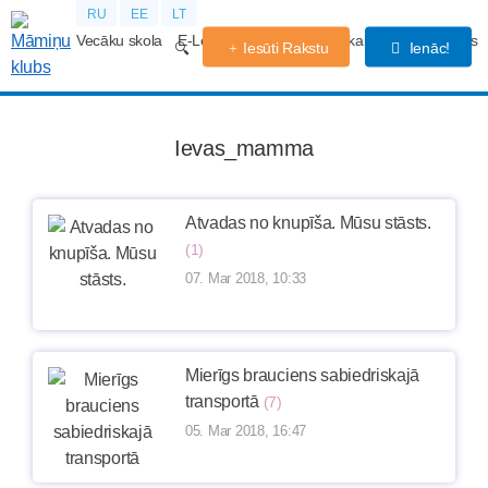
RU
EE
LT
Vecāku skola
E-Lekcijas
Grūtniecības kalendārs
Forums
Iesūti Rakstu
Ienāc!
Ievas_mamma
Atvadas no knupīša. Mūsu stāsts.
(1)
07. Mar 2018, 10:33
Mierīgs brauciens sabiedriskajā
transportā
(7)
05. Mar 2018, 16:47