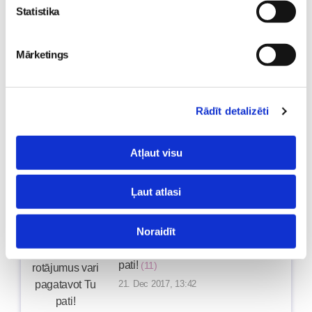
Statistika
Pirmā reize bērnudārzā un darba
Mārketings
atsākšana – miljons jautājumi
(12)
03. Jan 2018, 15:07
Rādīt detalizēti
Ievas_mammas, mazās Ieviņas un
Atļaut visu
mūsu mīļā tēta 2017. gads
(1)
30. Dec 2017, 15:10
Ļaut atlasi
Noraidīt
Eglītes rotājumus vari pagatavot Tu
pati!
(11)
21. Dec 2017, 13:42