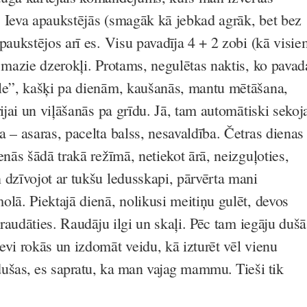
 Ieva apaukstējās (smagāk kā jebkad agrāk, bet bez
paukstējos arī es. Visu pavadīja 4 + 2 zobi (kā visie
2 mazie dzerokļi. Protams, negulētas naktis, ko pavad
le”, kašķi pa dienām, kaušanās, mantu mētāšana,
rijai un viļāšanās pa grīdu. Jā, tam automātiski sekoj
 – asaras, pacelta balss, nesavaldība. Četras dienas
enās šādā trakā režīmā, netiekot ārā, neizguļoties,
 dzīvojot ar tukšu ledusskapi, pārvērta mani
olā. Piektajā dienā, nolikusi meitiņu gulēt, devos
izraudāties. Raudāju ilgi un skaļi. Pēc tam iegāju dušā
evi rokās un izdomāt veidu, kā izturēt vēl vienu
dušas, es sapratu, ka man vajag mammu. Tieši tik