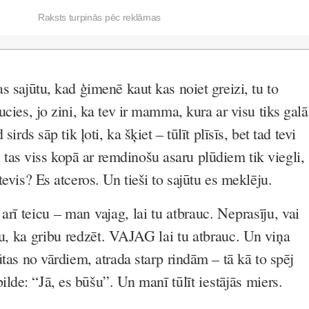
Raksts turpinās pēc reklāmas
as sajūtu, kad ģimenē kaut kas noiet greizi, tu to
aucies, jo zini, ka tev ir mamma, kura ar visu tiks galā
 sirds sāp tik ļoti, ka šķiet – tūlīt plīsīs, bet tad tevi
as viss kopā ar remdinošu asaru plūdiem tik viegli,
tevis? Es atceros. Un tieši to sajūtu es meklēju.
 arī teicu – man vajag, lai tu atbrauc. Neprasīju, vai
cu, ka gribu redzēt. VAJAG lai tu atbrauc.
Un viņa
jūtas no vārdiem, atrada starp rindām – tā kā to spēj
lde: “Jā, es būšu”.
Un manī tūlīt iestājās miers.