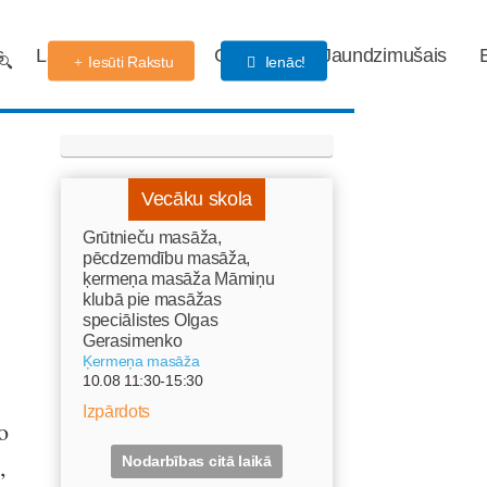
s
Labdarības fonds
Gaidības
Jaundzimušais
Iesūti Rakstu
Ienāc!
Vecāku skola
Grūtnieču masāža,
pēcdzemdību masāža,
ķermeņa masāža Māmiņu
klubā pie masāžas
speciālistes Olgas
Gerasimenko
Ķermeņa masāža
10.08 11:30-15:30
Izpārdots
o
,
Nodarbības citā laikā