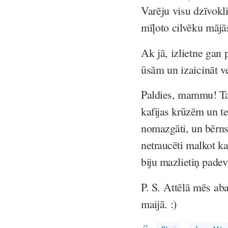
Varēju visu dzīvokli
mīļoto cilvēku mājā
Ak jā, izlietne gan 
ūsām un izaicināt v
Paldies, mammu! Taga
kafijas krūzēm un te
nomazgāti, un bērns
netraucēti malkot ka
biju mazlietiņ padev
P. S.
Attēlā mēs ab
maijā. :)