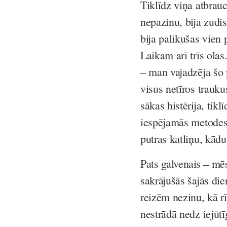
Tiklīdz viņa atbrau
nepazinu, bija zudi
bija palikušas vien
Laikam arī trīs olas
– man vajadzēja šo
visus netīros traukus
sākas histērija, tik
iespējamās metodes 
putras katliņu, kādu
Pats galvenais – mē
sakrājušās šajās die
reizēm nezinu, kā rī
nestrādā nedz iejū