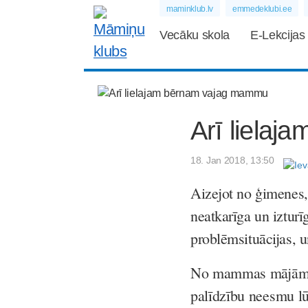
maminklub.lv
emmedeklubi.ee
Vecāku skola
E-Lekcijas
Arī liela
18. Jan 2018, 13:50
Aizejot no ģimenes, 
neatkarīga un izturīg
problēmsituācijas, u
No mammas mājām ai
palīdzību neesmu lū