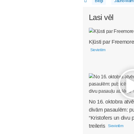
Blogi
Jauno-Māmi
Lasi vēl
Kļūsti par Freemore
Sievietēm
No 16. oktobra atvē
divām pasaulēm: pub
“Kristofers un divu 
treileris
Sievietēm