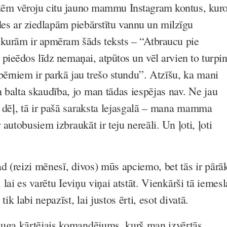
ēm vēroju citu jauno mammu Instagram kontus, kur
ldes ar ziedlapām piebārstītu vannu un milzīgu
kurām ir apmēram šāds teksts – “Atbraucu pie
pieēdos līdz nemaņai, atpūtos un vēl arvien to turpi
ērniem ir parkā jau trešo stundu”.
Atzīšu, ka mani
balta skaudība, jo man tādas iespējas nav. Ne jau
 dēļ, tā ir pašā saraksta lejasgalā – mana mamma
r autobusiem izbraukāt ir teju nereāli. Un ļoti, ļoti
d (reizi mēnesī, divos) mūs apciemo, bet tās ir pārā
, lai es varētu Ieviņu viņai atstāt. Vienkārši tā iemesl
tik labi nepazīst, lai justos ērti, esot divatā.
auga kārtējais komandējums, kurš man izvērtās