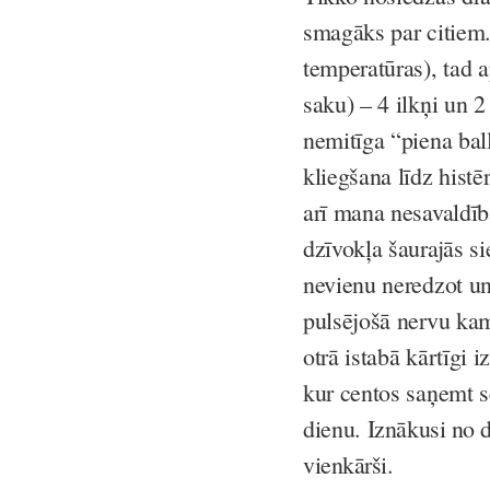
smagāks par citiem.
temperatūras), tad a
saku) – 4 ilkņi un 
nemitīga “piena bal
kliegšana līdz histē
arī mana nesavaldība
dzīvokļa šaurajās si
nevienu neredzot un
pulsējošā nervu kam
otrā istabā kārtīgi 
kur centos saņemt s
dienu.
Iznākusi no 
vienkārši.