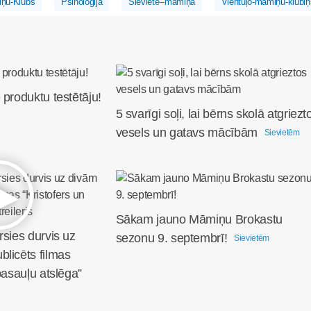
ņu-Klubs
Psiholoģija
Sieviete--māmiņa
Vientuļo-māmiņu-klubiņ
 produktu testētāju!
5 svarīgi soļi, lai bērns skolā atgriezt
vesels un gatavs mācībām
Sievietēm
Sākam jauno Māmiņu Brokastu
rsies durvis uz
sezonu 9. septembrī!
Sievietēm
licēts filmas
pasauļu atslēga”