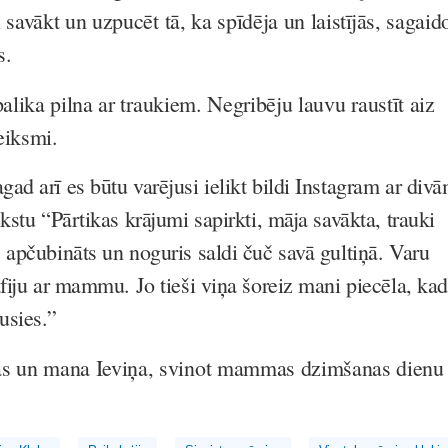
 savākt un uzpucēt tā, ka spīdēja un laistījās, sagaid
s.
palika pilna ar traukiem. Negribēju lauvu raustīt aiz
eiksmi.
d arī es būtu varējusi ielikt bildi Instagram ar div
kstu “Pārtikas krājumi sapirkti, māja savākta, trauki
 apčubināts un noguris saldi čuč savā gultiņā. Varu
fiju ar mammu. Jo tieši viņa šoreiz mani piecēla, kad
usies.”
as un mana Ieviņa, svinot mammas dzimšanas dienu