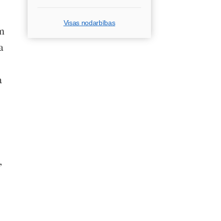
Visas nodarbības
m
a
a
,