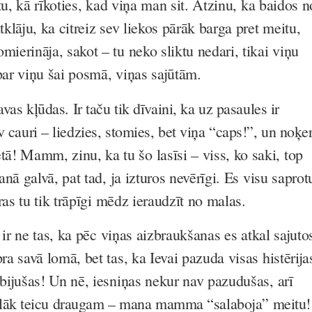
tu, kā rīkoties, kad viņa man sit. Atzinu, ka baidos n
lāju, ka citreiz sev liekos pārāk barga pret meitu,
erināja, sakot – tu neko sliktu nedari, tikai viņu
par viņu šai posmā, viņas sajūtām.
savas kļūdas. Ir taču tik dīvaini, ka uz pasaules ir
ev cauri – liedzies, stomies, bet viņa “caps!”, un noķe
etā!
Mamm, zinu, ka tu šo lasīsi – viss, ko saki, top
nā galvā, pat tad, ja izturos nevērīgi. Es visu saprot
ras tu tik trāpīgi mēdz ieraudzīt no malas.
 ir ne tas, ka pēc viņas aizbraukšanas es atkal sajuto
 savā lomā, bet tas, ka Ievai pazuda visas histērija
ijušas! Un nē, iesniņas nekur nav pazudušas, arī
lāk teicu draugam – mana mamma “salaboja” meitu!