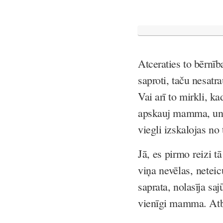
Atceraties to bērnīb
saproti, taču nesatr
Vai arī to mirkli, kad
apskauj mamma, un t
viegli izskalojas no 
Jā, es pirmo reizi tā
viņa nevēlas, netei
saprata, nolasīja sa
vienīgi mamma. Atbi