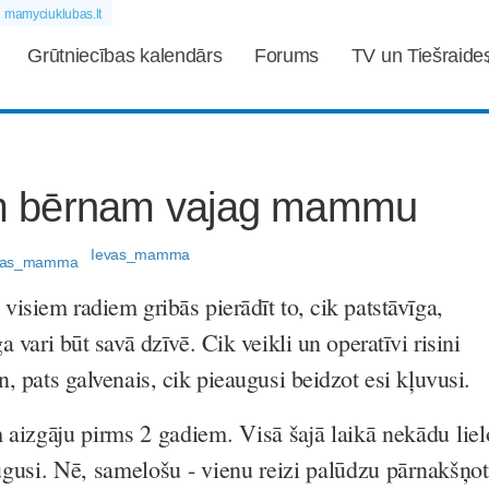
mamyciuklubas.lt
Grūtniecības kalendārs
Forums
TV un Tiešraide
jam bērnam vajag mammu
Ievas_mamma
visiem radiem gribās pierādīt to, cik patstāvīga,
a vari būt savā dzīvē. Cik veikli un operatīvi risini
n, pats galvenais, cik pieaugusi beidzot esi kļuvusi.
zgāju pirms 2 gadiem. Visā šajā laikā nekādu liel
gusi. Nē, samelošu - vienu reizi palūdzu pārnakšņot