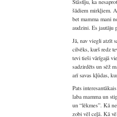
Stāstīju, ka nesapro
šādiem mirkļiem. Atk
bet mamma mani nomi
audzini. Es jautāju 
Jā, nav viegli atzīt 
cilvēks, kurš redz t
tevi tieši vārīgajā vi
sadzirdēts un sēž ma
arī savas kļūdas, ku
Pats interesantākais
laba mamma un stipra
un “lēkmes”. Kā neb
zobi vēl ceļā.
Kā vē