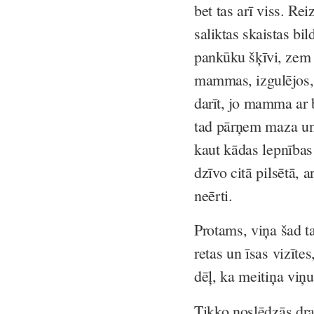
bet tas arī viss.
Reiz
saliktas skaistas bi
pankūku šķīvi, zem 
mammas, izgulējos, 
darīt, jo mamma ar b
tad pārņem maza un 
kaut kādas lepnības
dzīvo citā pilsētā, a
neērti.
Protams, viņa šad ta
retas un īsas vizītes
dēļ, ka meitiņa viņu 
Tikko noslēdzās dr