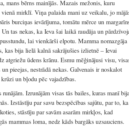
ca, mans bērns mainījās. Mazais mežonis, kuru
s vienā mirklī. Viņa palaida mani uz veikalu, jo mājā
 pāris burciņas ievārījuma, tomātu mērce un margarīn
. Un tas nekas, ka Ieva šai laikā raudāja un pārdzīvoj
 pusstundu, lai vienkārši elpotu. Mamma nomazgāja
, kas bija lielā kalnā sakrājušies izlietnē – Ievai
līdz atgriežu ūdens krānu. Esmu mēģinājusi visu, visa
un pieejas, nestrādā nekas. Galvenais ir noskalot
 krūzi un bļodu pēc vajadzības.
s runājām.
Izrunājām visas tās bailes, kuras manī bij
nās. Izstāstīju par savu bezspēcības sajūtu, par to, ka
koties, stāstīju par savām asarām mirkļos, kad
tīgās mammas loma, nedz kāds bargāks uzsauciens.