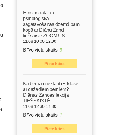
os
Emocionālā un
psiholoģiskā
sagatavošanās dzemdībām
kopā ar Diānu Zandi
nu
tiešsaistē ZOOM.US
11.08 10:00-12:00
Brīvo vietu skaits:
9
Pieteikties
Kā bērnam iekļauties klasē
ar dažādiem bērniem?
Diānas Zandes lekcija
k
TIEŠSAISTĒ
11.08 12:30-14:30
a
Brīvo vietu skaits:
7
Pieteikties