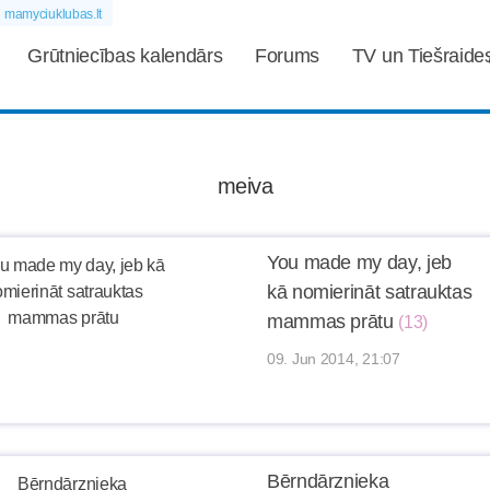
mamyciuklubas.lt
Grūtniecības kalendārs
Forums
TV un Tiešraide
meiva
You made my day, jeb
kā nomierināt satrauktas
mammas prātu
(13)
09. Jun 2014, 21:07
Bērndārznieka