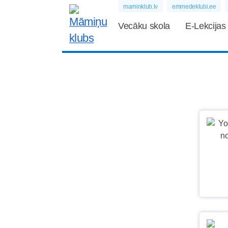
maminklub.lv
emmedeklubi.ee
Vecāku skola
E-Lekcijas