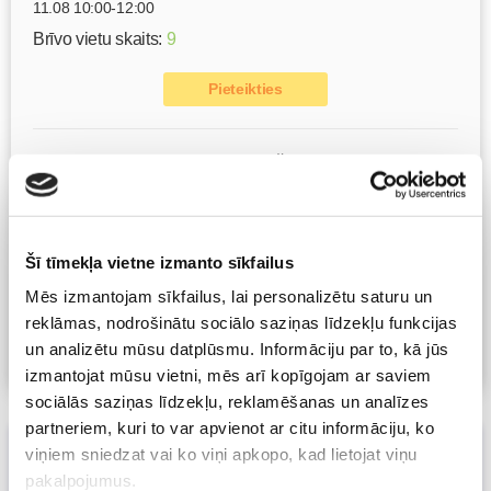
11.08 10:00-12:00
Brīvo vietu skaits:
9
Pieteikties
Kā bērnam iekļauties klasē ar dažādiem bērniem?
Diānas Zandes lekcija TIEŠSAISTĒ
11.08 12:30-14:30
Brīvo vietu skaits:
7
Šī tīmekļa vietne izmanto sīkfailus
Pieteikties
Mēs izmantojam sīkfailus, lai personalizētu saturu un
reklāmas, nodrošinātu sociālo saziņas līdzekļu funkcijas
un analizētu mūsu datplūsmu. Informāciju par to, kā jūs
Visas nodarbības
izmantojat mūsu vietni, mēs arī kopīgojam ar saviem
sociālās saziņas līdzekļu, reklamēšanas un analīzes
partneriem, kuri to var apvienot ar citu informāciju, ko
Daudzaugļu grūtniecība - laimes nekad
viņiem sniedzat vai ko viņi apkopo, kad lietojat viņu
nav par daudz!
pakalpojumus.