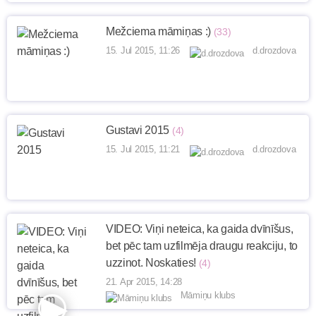
Mežciema māmiņas :)
(33)
15. Jul 2015, 11:26
d.drozdova
Gustavi 2015
(4)
15. Jul 2015, 11:21
d.drozdova
VIDEO: Viņi neteica, ka gaida dvīnīšus,
bet pēc tam uzfilmēja draugu reakciju, to
uzzinot. Noskaties!
(4)
21. Apr 2015, 14:28
Māmiņu klubs