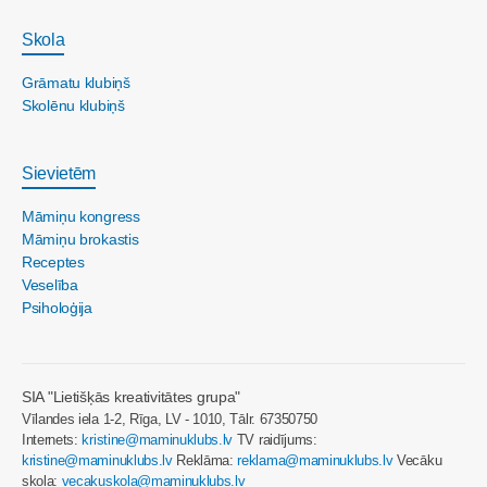
Skola
Grāmatu klubiņš
Skolēnu klubiņš
Sievietēm
Māmiņu kongress
Māmiņu brokastis
Receptes
Veselība
Psiholoģija
SIA "Lietišķās kreativitātes grupa"
Vīlandes iela 1-2, Rīga, LV - 1010, Tālr. 67350750
Internets:
kristine@maminuklubs.lv
TV raidījums:
kristine@maminuklubs.lv
Reklāma:
reklama@maminuklubs.lv
Vecāku
skola:
vecakuskola@maminuklubs.lv