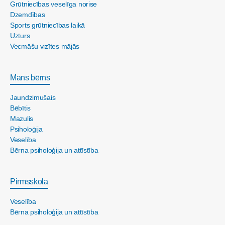
Grūtniecības veselīga norise
Dzemdības
Sports grūtniecības laikā
Uzturs
Vecmāšu vizītes mājās
Mans bērns
Jaundzimušais
Bēbītis
Mazulis
Psiholoģija
Veselība
Bērna psiholoģija un attīstība
Pirmsskola
Veselība
Bērna psiholoģija un attīstība