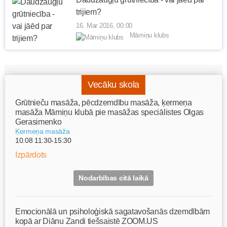
trijiem?
16. Mar 2016, 00:00
Māmiņu klubs
Vecāku skola
Grūtnieču masāža, pēcdzemdību masāža, ķermeņa
masāža Māmiņu klubā pie masāžas speciālistes Olgas
Gerasimenko
Ķermeņa masāža
10.08 11:30-15:30
Izpārdots
Nodarbības citā laikā
Emocionālā un psiholoģiskā sagatavošanās dzemdībām
kopā ar Diānu Zandi tiešsaistē ZOOM.US