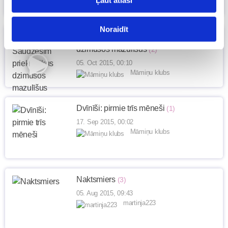
Ļaut atlasi
Noraidīt
VIDEO: Saudzēsim priekšlaikus
dzimušos mazulīšus
(2)
05. Oct 2015, 00:10
Māmiņu klubs
Dvīnīši: pirmie trīs mēneši
(1)
17. Sep 2015, 00:02
Māmiņu klubs
Naktsmiers
(3)
05. Aug 2015, 09:43
martinja223