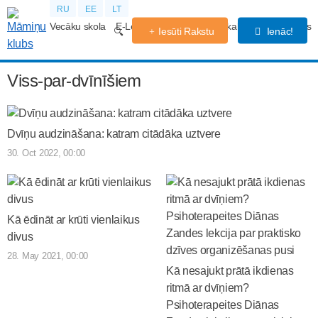
RU
EE
LT
Vecāku skola
E-Lekcijas
Grūtniecības kalendārs
Forums
Iesūti Rakstu
Ienāc!
Viss-par-dvīnīšiem
Dvīņu audzināšana: katram citādāka uztvere
30. Oct 2022, 00:00
Kā ēdināt ar krūti vienlaikus
divus
28. May 2021, 00:00
Kā nesajukt prātā ikdienas
ritmā ar dvīņiem?
Psihoterapeites Diānas