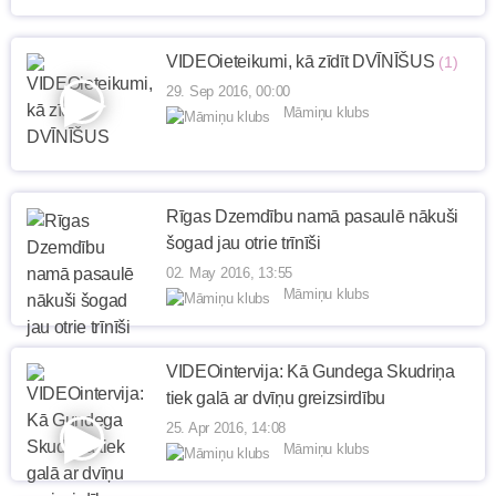
VIDEOieteikumi, kā zīdīt DVĪNĪŠUS
(1)
29. Sep 2016, 00:00
Māmiņu klubs
Rīgas Dzemdību namā pasaulē nākuši
šogad jau otrie trīnīši
02. May 2016, 13:55
Māmiņu klubs
VIDEOintervija: Kā Gundega Skudriņa
tiek galā ar dvīņu greizsirdību
25. Apr 2016, 14:08
Māmiņu klubs