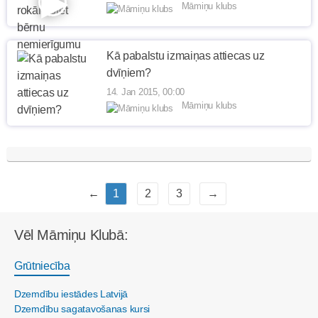
Māmiņu klubs
Kā pabalstu izmaiņas attiecas uz
dvīņiem?
14. Jan 2015, 00:00
Māmiņu klubs
←
1
2
3
→
Vēl Māmiņu Klubā:
Grūtniecība
Dzemdību iestādes Latvijā
Dzemdību sagatavošanas kursi