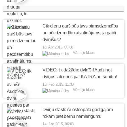
Cik dienu garš būs tavs pirmsdzemdību
un pēcdzemdību atvaļinājums, ja gaidi
dvīnīšus?
18. Apr 2015, 00:00
Māmiņu klubs
VIDEO: tik dažādie dvīnīši! Audzinot
dvīņus, atceries par KATRA personību!
13. Feb 2015, 11:30
Māmiņu klubs
Dvīņu stāsti: Ar osteopāta gādīgajām
rokām pret bērnu nemierīgumu
14. Jan 2015, 06:03