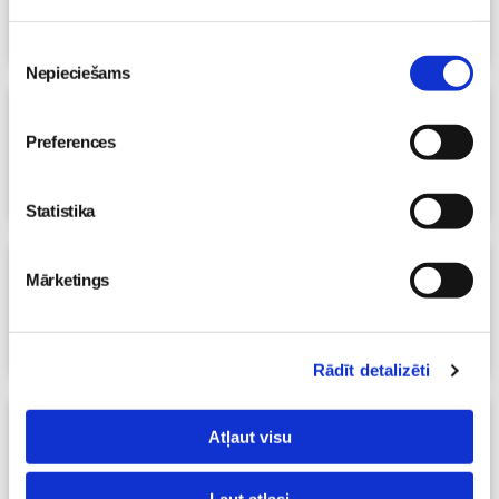
12. Mar 2016, 00:03
Māmiņu klubs
Piekrišanas
Nepieciešams
izvēle
VIDEO: kā osteopāts var palīdzēt
dvīnīšiem?
Preferences
23. Jan 2016, 00:00
Māmiņu klubs
Statistika
Kas jums trūkst māmiņas lomā un
Mārketings
laulībā? 15 jautājumi
25. Oct 2015, 00:00
Māmiņu klubs
Rādīt detalizēti
SUPERMAMMĀM!!!
(3)
Atļaut visu
08. Oct 2015, 11:27
Alexa26