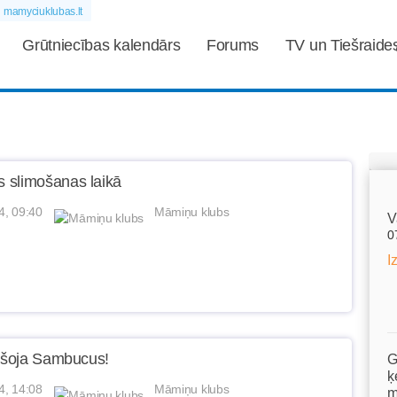
mamyciuklubas.lt
Grūtniecības kalendārs
Forums
TV un Tiešraide
 slimošanas laikā
4, 09:40
Māmiņu klubs
V
0
I
aršoja Sambucus!
G
ķ
4, 14:08
Māmiņu klubs
m