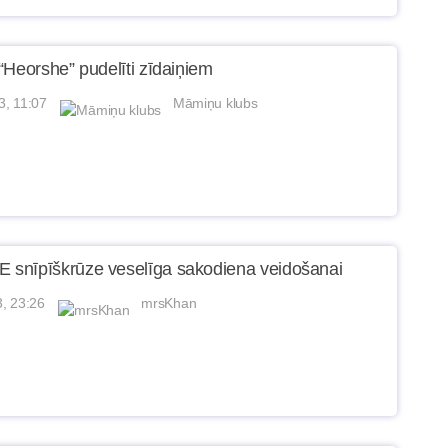
“Heorshe” pudelīti zīdaiņiem
3, 11:07
Māmiņu klubs
snīpīškrūze veselīga sakodiena veidošanai
3, 23:26
mrsKhan