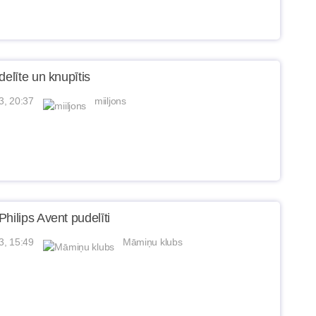
delīte un knupītis
3, 20:37
miiljons
hilips Avent pudelīti
3, 15:49
Māmiņu klubs