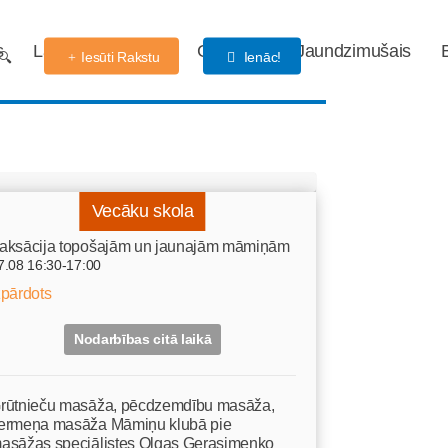
s
Labdarības fonds
Gaidības
Jaundzimušais
Iesūti Rakstu
Ienāc!
Vecāku skola
aksācija topošajām un jaunajām māmiņām
7.08 16:30-17:00
zpārdots
Nodarbības citā laikā
rūtnieču masāža, pēcdzemdību masāža,
ermeņa masāža Māmiņu klubā pie
asāžas speciālistes Olgas Gerasimenko