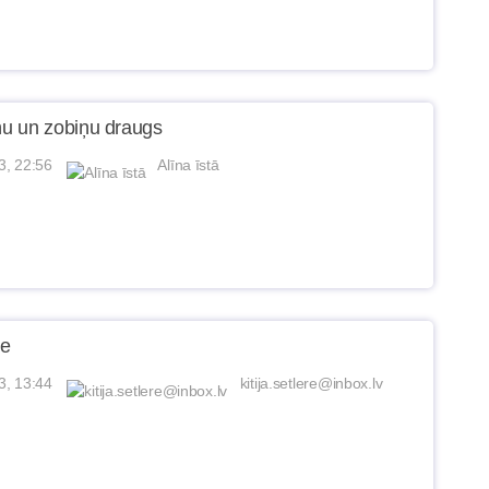
u un zobiņu draugs
3, 22:56
Alīna īstā
me
3, 13:44
kitija.setlere@inbox.lv