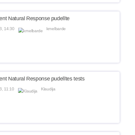
vent Natural Response pudelīte
3, 14:30
kmelbarde
vent Natural Response pudelītes tests
3, 11:10
Klaudija