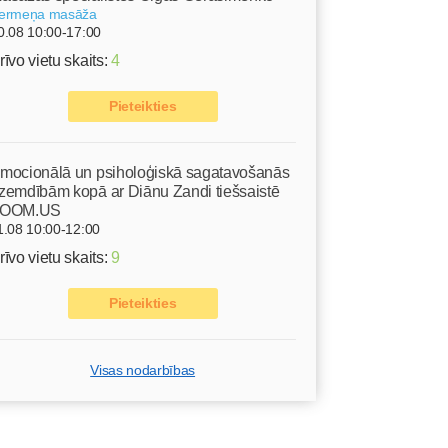
ermeņa masāža
0.08 10:00-17:00
rīvo vietu skaits:
4
Pieteikties
mocionālā un psiholoģiskā sagatavošanās
zemdībām kopā ar Diānu Zandi tiešsaistē
OOM.US
1.08 10:00-12:00
rīvo vietu skaits:
9
Pieteikties
Visas nodarbības