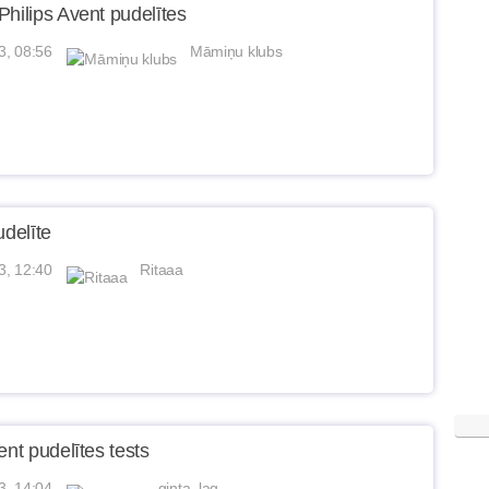
Philips Avent pudelītes
3, 08:56
Māmiņu klubs
udelīte
3, 12:40
Ritaaa
ent pudelītes tests
3, 14:04
ginta_lag