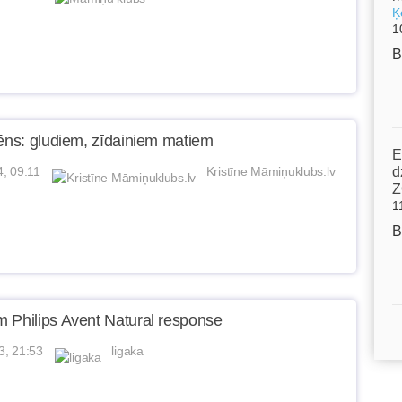
Ķ
1
B
fēns: gludiem, zīdainiem matiem
E
4, 09:11
Kristīne Māmiņuklubs.lv
d
Z
1
B
 Philips Avent Natural response
3, 21:53
ligaka