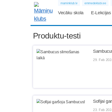
maminklub.lv
emmedeklubi.ee
Vecāku skola
E-Lekcijas
Produktu-testi
Sambucus
29. Feb 202
Sofijai g
23. Feb 202