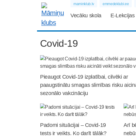
maminklub.lv
emmedeklubi.ee
Vecāku skola
E-Lekcijas
Covid-19
Pieaugot Covid-19 izplatībai, cilvēki ar
paaugstinātu smagas slimības risku aicinā
sezonālo vakcināciju
Padomi situācijai – Covid-19
Arī b
tests ir veikts. Ko darīt tālāk?
nebū