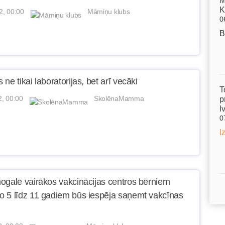
M
K
2, 00:00
Māmiņu klubs
0
B
ne tikai laboratorijas, bet arī vecāki
T
2, 00:00
SkolēnaMamma
p
I
0
I
ogalē vairākos vakcinācijas centros bērniem
 5 līdz 11 gadiem būs iespēja saņemt vakcīnas