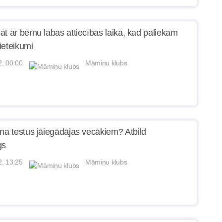
āt ar bērnu labas attiecības laikā, kad paliekam
ieteikumi
2, 00:00
Māmiņu klubs
ēna testus jāiegādājas vecākiem? Atbild
gs
2, 13:25
Māmiņu klubs