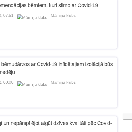
omendācijas bērniem, kuri slimo ar Covid-19
2, 07:51
Māmiņu klubs
 bērnudārzos ar Covid-19 inficētajiem izolācijā būs
nedēļu
2, 00:00
Māmiņu klubs
i un nepārspīlējot atgūt dzīves kvalitāti pēc Covid-