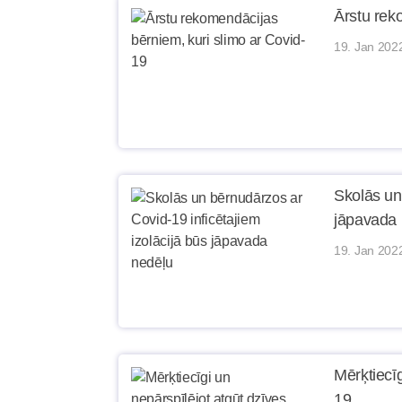
Ārstu rek
19. Jan 202
Skolās un
jāpavada 
19. Jan 202
Mērķtiecīg
19