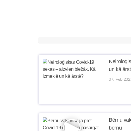
Neiroloģi
un kā ārs
07. Feb 202
Bērnu vak
bērnu