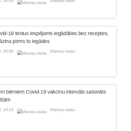
2, 00:00
Māmiņu klubs
id-19 testus iespējams iegādāties bez receptes,
jāzina pirms to iegādes
2, 00:00
Māmiņu klubs
m bērniem Covid-19 vakcīnu intervāls saīsināts
dēļām
2, 10:24
Māmiņu klubs