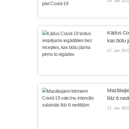
28. Jan 202
Kādus Cov
kas būtu 
27. Jan 202
Mazākajie
līdz 6 ne
21. Jan 202