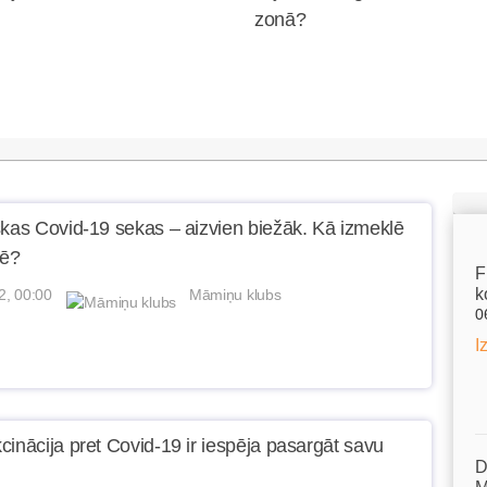
zonā?
skas Covid-19 sekas – aizvien biežāk. Kā izmeklē
tē?
F
k
2, 00:00
Māmiņu klubs
0
I
cinācija pret Covid-19 ir iespēja pasargāt savu
D