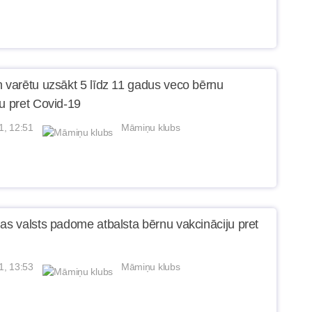
n varētu uzsākt 5 līdz 11 gadus veco bērnu
ju pret Covid-19
1, 12:51
Māmiņu klubs
jas valsts padome atbalsta bērnu vakcināciju pret
1, 13:53
Māmiņu klubs