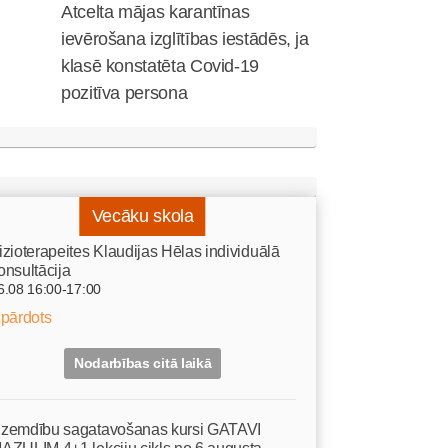
Atcelta mājas karantīnas
ievērošana izglītības iestādēs, ja
klasē konstatēta Covid-19
pozitīva persona
Vecāku skola
izioterapeites Klaudijas Hēlas individuālā
onsultācija
6.08 16:00-17:00
zpārdots
Nodarbības citā laikā
zemdību sagatavošanas kursi GATAVI