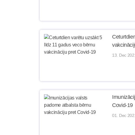
Ceturtdie
vakcināci
13. Dec 202
Imunizāci
Covid-19
01. Dec 202