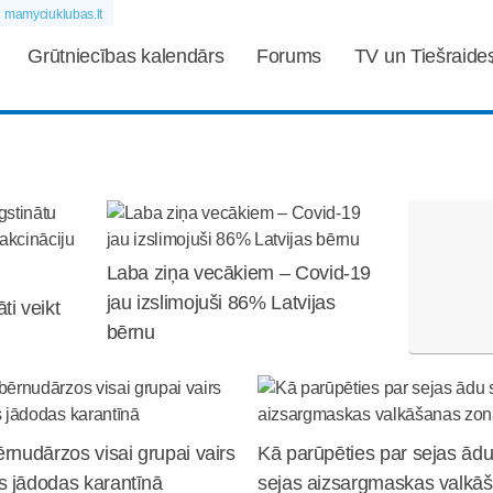
mamyciuklubas.lt
Grūtniecības kalendārs
Forums
TV un Tiešraide
Laba ziņa vecākiem – Covid-19
jau izslimojuši 86% Latvijas
ti veikt
bērnu
ērnudārzos visai grupai vairs
Kā parūpēties par sejas ād
s jādodas karantīnā
sejas aizsargmaskas valkā