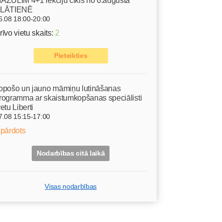
AZULIM 4+1 lekciju cikls no 6.augusta
LĀTIENĒ
6.08 18:00-20:00
rīvo vietu skaits:
2
Pieteikties
opošo un jauno māmiņu lutināšanas
rogramma ar skaistumkopšanas speciālisti
vetu Liberti
7.08 15:15-17:00
zpārdots
Nodarbības citā laikā
Visas nodarbības