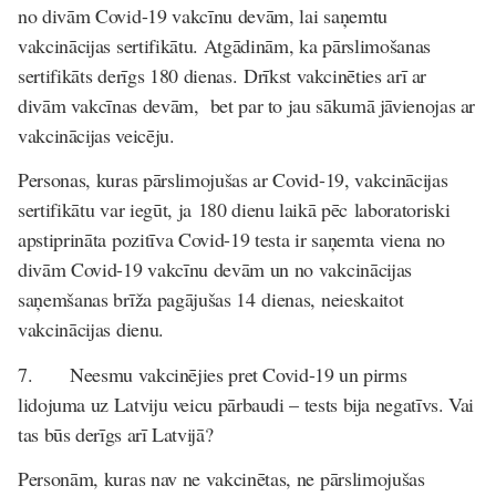
no divām Covid-19 vakcīnu devām, lai saņemtu
vakcinācijas sertifikātu. Atgādinām, ka pārslimošanas
sertifikāts derīgs 180 dienas.
Drīkst vakcinēties arī ar
divām vakcīnas devām, bet par to jau sākumā jāvienojas ar
vakcinācijas veicēju.
Personas, kuras pārslimojušas ar Covid-19, vakcinācijas
sertifikātu var iegūt, ja
180 dienu laikā pēc
laboratoriski
apstiprināta pozitīva Covid-19 testa ir saņemta viena no
divām Covid-19 vakcīnu devām un no vakcinācijas
saņemšanas brīža pagājušas 14 dienas, neieskaitot
vakcinācijas dienu.
7.
Neesmu vakcinējies pret Covid-19 un pirms
lidojuma uz Latviju veicu pārbaudi – tests bija negatīvs. Vai
tas būs derīgs arī Latvijā?
Personām, kuras nav ne vakcinētas, ne pārslimojušas