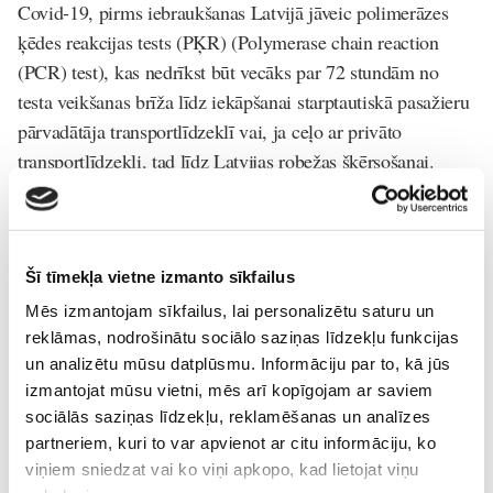
Covid-19, pirms iebraukšanas Latvijā jāveic polimerāzes
ķēdes reakcijas tests (PĶR) (Polymerase chain reaction
(PCR) test), kas nedrīkst būt vecāks par 72 stundām no
testa veikšanas brīža līdz iekāpšanai starptautiskā pasažieru
pārvadātāja transportlīdzeklī vai, ja ceļo ar privāto
transportlīdzekli, tad līdz Latvijas robežas šķērsošanai.
Tāpat pieļaujams veikt Covid-19 antigēnu testu. Tas
nedrīkst būt vecāks par 48 stundām.
Visiem ceļotājiem - gan vakcinētajiem, gan
Šī tīmekļa vietne izmanto sīkfailus
pārslimojušajiem, gan citiem - pirms iebraukšanas Latvijā
Mēs izmantojam sīkfailus, lai personalizētu saturu un
nepieciešams aizpildīt elektronisko apliecinājuma anketu
reklāmas, nodrošinātu sociālo saziņas līdzekļu funkcijas
vietnē Covidpass.lv.
un analizētu mūsu datplūsmu. Informāciju par to, kā jūs
izmantojat mūsu vietni, mēs arī kopīgojam ar saviem
Personām, kuras nav vakcinētas un nav pārslimojušas
sociālās saziņas līdzekļu, reklamēšanas un analīzes
Covid-19, atgriežoties no valstīm, kur ir augsts saslimstības
partneriem, kuri to var apvienot ar citu informāciju, ko
risks (saslimstības rādītājs ir lielāks par 75 gadījumiem uz
viņiem sniedzat vai ko viņi apkopo, kad lietojat viņu
100 000 iedzīvotāju 14 dienu periodā), vai īpaši augsta