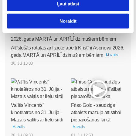
Ļaut atlasi
Covid-19
Veselība
Veselības-klubiņš
Lasi vēl
Noraidīt
Attīstošās rotaļas ar fizioterapeiti Kristīni Asonovu 2026.
gada MARTĀ un APRĪLĪ dzimušiem bērniem
Mazulis
30. Jul 13:00
Valītis Vincents"
Friso Gold - saudzīgs
kinoteātros no 31. Jūlija -
atbalsts mazuļa attīstībai
Mazais valītis ar lielu sirdi
piebarošanas laikā
Mazulis
Mazulis
20. Jul 09:33
01. Jul 12:53