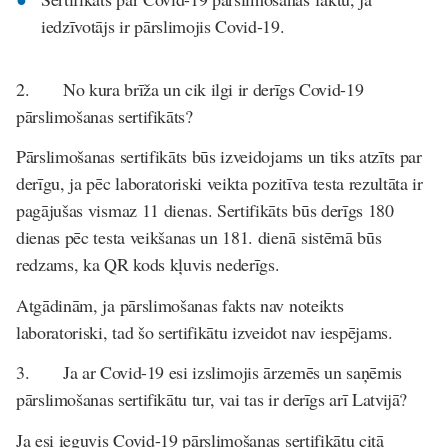
iedzīvotājs ir pārslimojis Covid-19.
2.
No kura brīža un cik ilgi ir derīgs Covid-19
pārslimošanas sertifikāts?
Pārslimošanas sertifikāts būs izveidojams un tiks atzīts par
derīgu, ja pēc laboratoriski veikta pozitīva testa rezultāta ir
pagājušas vismaz 11 dienas. Sertifikāts būs derīgs 180
dienas pēc testa veikšanas un 181. dienā sistēmā būs
redzams, ka QR kods kļuvis nederīgs.
Atgādinām, ja pārslimošanas fakts nav noteikts
laboratoriski, tad šo sertifikātu izveidot nav iespējams.
3.
Ja ar Covid-19 esi izslimojis ārzemēs un saņēmis
pārslimošanas sertifikātu tur, vai tas ir derīgs arī Latvijā?
Ja esi ieguvis Covid-19 pārslimošanas sertifikātu citā