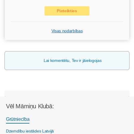
Pieteikties
Visas nodarbības
Lai komentētu, Tev ir jāielogojas
Vēl Māmiņu Klubā:
Grūtniecība
Dzemdību iestādes Latvijā