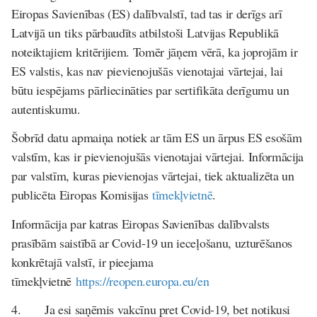
Eiropas Savienības (ES) dalībvalstī, tad tas ir derīgs arī
Latvijā un tiks pārbaudīts atbilstoši Latvijas Republikā
noteiktajiem kritērijiem. Tomēr jāņem vērā, ka joprojām ir
ES valstis, kas nav pievienojušās vienotajai vārtejai, lai
būtu iespējams pārliecināties par sertifikāta derīgumu un
autentiskumu.
Šobrīd datu apmaiņa notiek ar tām ES un ārpus ES esošām
valstīm, kas ir pievienojušās vienotajai vārtejai. Informācija
par valstīm, kuras pievienojas vārtejai, tiek aktualizēta un
publicēta Eiropas Komisijas
tīmekļvietnē
.
Informācija par katras Eiropas Savienības dalībvalsts
prasībām saistībā ar Covid-19 un ieceļošanu, uzturēšanos
konkrētajā valstī, ir pieejama
tīmekļvietnē
https://reopen.europa.eu/en
4.
Ja esi saņēmis vakcīnu pret Covid-19, bet notikusi