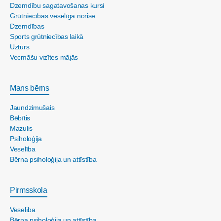
Dzemdību sagatavošanas kursi
Grūtniecības veselīga norise
Dzemdības
Sports grūtniecības laikā
Uzturs
Vecmāšu vizītes mājās
Mans bērns
Jaundzimušais
Bēbītis
Mazulis
Psiholoģija
Veselība
Bērna psiholoģija un attīstība
Pirmsskola
Veselība
Bērna psiholoģija un attīstība