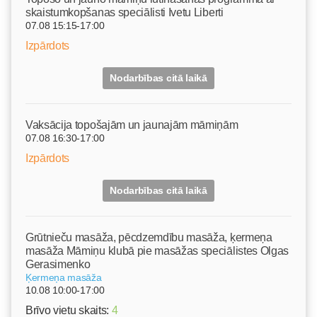
skaistumkopšanas speciālisti Ivetu Liberti
07.08 15:15-17:00
Izpārdots
Nodarbības citā laikā
Vaksācija topošajām un jaunajām māmiņām
07.08 16:30-17:00
Izpārdots
Nodarbības citā laikā
Grūtnieču masāža, pēcdzemdību masāža, ķermeņa
masāža Māmiņu klubā pie masāžas speciālistes Olgas
Gerasimenko
Ķermeņa masāža
10.08 10:00-17:00
Brīvo vietu skaits:
4