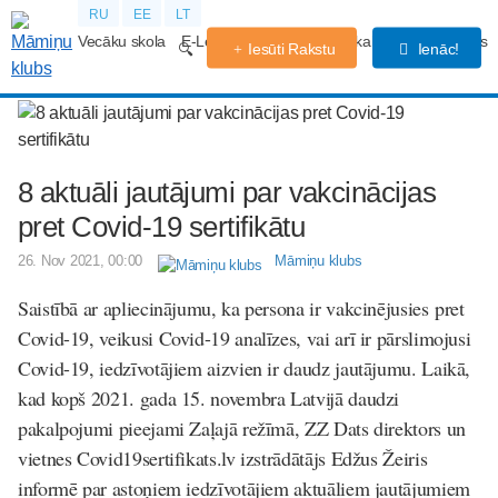
RU
EE
LT
Vecāku skola
E-Lekcijas
Grūtniecības kalendārs
Forums
Iesūti Rakstu
Ienāc!
8 aktuāli jautājumi par vakcinācijas
pret Covid-19 sertifikātu
26. Nov 2021, 00:00
Māmiņu klubs
Saistībā ar apliecinājumu, ka persona ir vakcinējusies
pret
Covid-19, veikusi Covid-19 analīzes, vai arī ir pārslimojusi
Covid-19, iedzīvotājiem aizvien ir daudz jautājumu. Laikā,
kad kopš 2021. gada 15. novembra Latvijā daudzi
pakalpojumi pieejami Zaļajā režīmā, ZZ Dats direktors un
vietnes Covid19sertifikats.lv izstrādātājs Edžus Žeiris
informē par astoņiem iedzīvotājiem aktuāliem jautājumiem