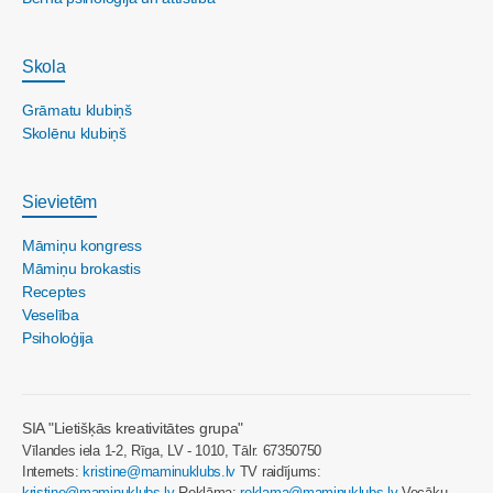
Skola
Grāmatu klubiņš
Skolēnu klubiņš
Sievietēm
Māmiņu kongress
Māmiņu brokastis
Receptes
Veselība
Psiholoģija
SIA "Lietišķās kreativitātes grupa"
Vīlandes iela 1-2, Rīga, LV - 1010, Tālr. 67350750
Internets:
kristine@maminuklubs.lv
TV raidījums:
kristine@maminuklubs.lv
Reklāma:
reklama@maminuklubs.lv
Vecāku