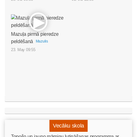
Mazuļa pirmā pieredze
peldēšanā
Mazulis
23. May 09:55
Vecāku skola
Topošo un jauno māmiņu lutināšanas programma ar