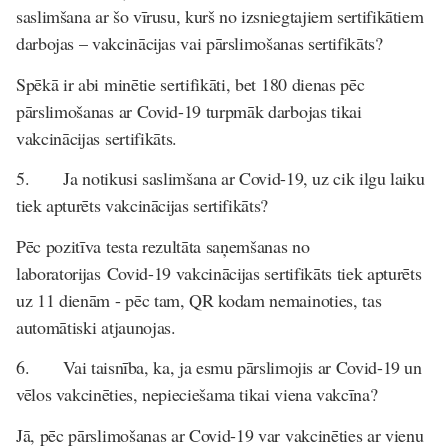
saslimšana ar šo vīrusu, kurš no izsniegtajiem sertifikātiem
darbojas – vakcinācijas vai pārslimošanas sertifikāts?
Spēkā ir abi minētie sertifikāti, bet 180 dienas pēc
pārslimošanas ar Covid-19 turpmāk darbojas tikai
vakcinācijas sertifikāts.
5.
Ja notikusi saslimšana ar Covid-19, uz cik ilgu laiku
tiek apturēts vakcinācijas sertifikāts?
Pēc pozitīva testa rezultāta saņemšanas no
laboratorijas Covid-19 vakcinācijas sertifikāts tiek apturēts
uz 11 dienām - pēc tam, QR kodam nemainoties, tas
automātiski atjaunojas.
6.
Vai taisnība, ka, ja esmu pārslimojis ar Covid-19 un
vēlos vakcinēties, nepieciešama tikai viena vakcīna?
Jā, pēc pārslimošanas ar Covid-19 var vakcinēties ar vienu