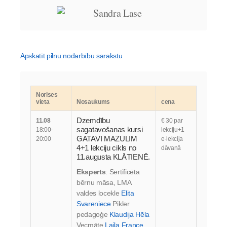
Apskatīt pilnu nodarbību sarakstu
Norises
vieta
Nosaukums
cena
Dzemdību
11.08
€ 30 par
sagatavošanas kursi
18:00-
lekciju+1
GATAVI MAZULIM
20:00
e-lekcija
4+1 lekciju cikls no
dāvanā
11.augusta KLĀTIENĒ.
Eksperts
: Sertificēta
bērnu māsa, LMA
valdes locekle
Elita
Svareniece
Pikler
pedagoģe
Klaudija Hēla
Vecmāte
Laila France