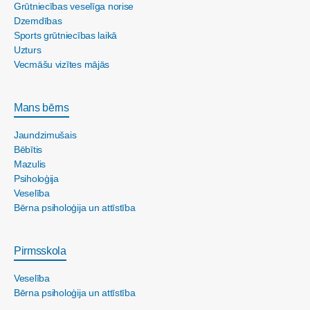
Grūtniecības veselīga norise
Dzemdības
Sports grūtniecības laikā
Uzturs
Vecmāšu vizītes mājās
Mans bērns
Jaundzimušais
Bēbītis
Mazulis
Psiholoģija
Veselība
Bērna psiholoģija un attīstība
Pirmsskola
Veselība
Bērna psiholoģija un attīstība