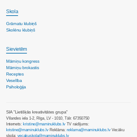
Skola
Grāmatu klubiņš
Skolēnu klubiņš
Sievietēm
Māmiņu kongress
Māmiņu brokastis
Receptes
Veselība
Psiholoģija
SIA "Lietišķās kreativitātes grupa"
Vīlandes iela 1-2, Rīga, LV - 1010, Tālr. 67350750
Internets:
kristine@maminuklubs.lv
TV raidījums:
kristine@maminuklubs.lv
Reklāma:
reklama@maminuklubs.lv
Vecāku
skola:
vecakuskola@maminuklubs.lv