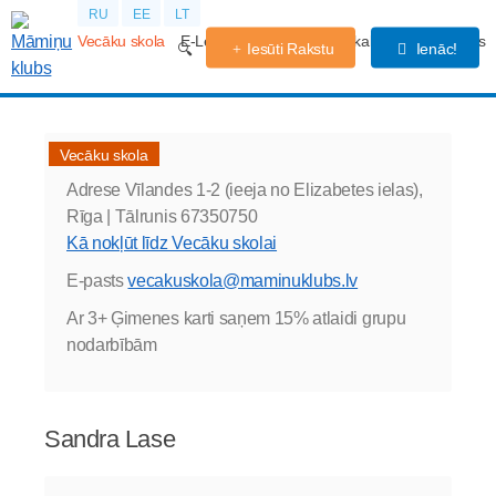
RU
EE
LT
Vecāku skola
E-Lekcijas
Grūtniecības kalendārs
Forums
Iesūti Rakstu
Ienāc!
Vecāku skola
Adrese
Vīlandes 1-2 (ieeja no Elizabetes ielas),
Rīga |
Tālrunis
67350750
Kā nokļūt līdz Vecāku skolai
E-pasts
vecakuskola@maminuklubs.lv
Ar 3+ Ģimenes karti saņem 15% atlaidi grupu
nodarbībām
Sandra Lase