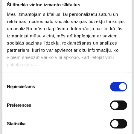
Šī tīmekļa vietne izmanto sīkfailus
Mēs izmantojam sīkfailus, lai personalizētu saturu un
reklāmas, nodrošinātu sociālo saziņas līdzekļu funkcijas
un analizētu mūsu datplūsmu. Informāciju par to, kā jūs
Vecāku skola
izmantojat mūsu vietni, mēs arī kopīgojam ar saviem
sociālās saziņas līdzekļu, reklamēšanas un analīzes
Dzemdību sagatavošanas kursi GATAVI
partneriem, kuri to var apvienot ar citu informāciju, ko
MAZULIM 4+1 lekciju cikls no 11.augusta
KLĀTIENĒ.
viņiem sniedzat vai ko viņi apkopo, kad lietojat viņu
11.08 18:00-20:00
pakalpojumus.
Brīvo vietu skaits:
5
Piekrišanas
Pieteikties
Nepieciešams
izvēle
Visas nodarbības
Preferences
Statistika