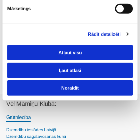
Mārketings
Rādīt detalizēti
Atļaut visu
Ļaut atlasi
Noraidīt
Vēl Māmiņu Klubā:
Grūtniecība
Dzemdību iestādes Latvijā
Dzemdību sagatavošanas kursi