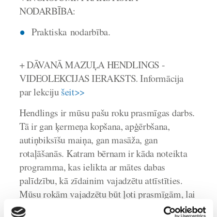
NODARBĪBA:
Praktiska nodarbība.
+ DĀVANĀ MAZUĻA HENDLINGS -
VIDEOLEKCIJAS IERAKSTS. Informācija
par lekciju
šeit>>
Hendlings ir mūsu pašu roku prasmīgas darbs.
Tā ir gan ķermeņa kopšana, apģērbšana,
autiņbiksīšu maiņa, gan masāža, gan
rotaļāšanās. Katram bērnam ir kāda noteikta
programma, kas ielikta ar mātes dabas
palīdzību, kā zīdainim vajadzētu attīstīties.
Mūsu rokām vajadzētu būt ļoti prasmīgām, lai
ikdienā mēs nenodarītu bērnam pāri, tāpēc