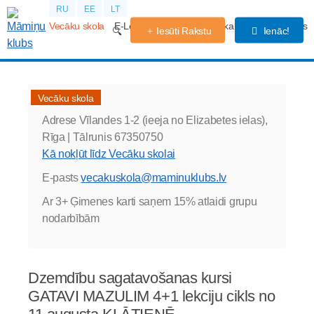
RU
EE
LT
Vecāku skola
E-Lekcijas
Grūtniecības kalendārs
Forums
Iesūti Rakstu
Ienāc!
Vecāku skola
Adrese
Vīlandes 1-2 (ieeja no Elizabetes ielas),
Rīga |
Tālrunis
67350750
Kā nokļūt līdz Vecāku skolai
E-pasts
vecakuskola@maminuklubs.lv
Ar 3+ Ģimenes karti saņem 15% atlaidi grupu
nodarbībām
Dzemdību sagatavošanas kursi
GATAVI MAZULIM 4+1 lekciju cikls no