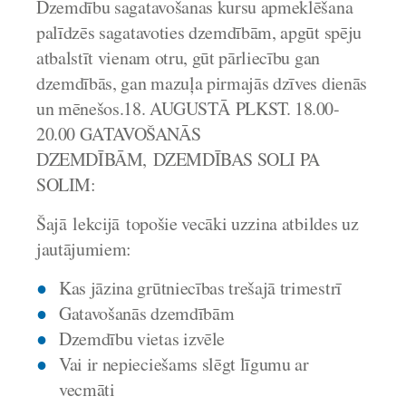
Dzemdību sagatavošanas kursu apmeklēšana
palīdzēs sagatavoties dzemdībām, apgūt spēju
atbalstīt vienam otru, gūt pārliecību gan
dzemdībās, gan mazuļa pirmajās dzīves dienās
un mēnešos.
18
. AUGUSTĀ PLKST. 18.00-
20.00 GATAVOŠANĀS
DZEMDĪBĀM, DZEMDĪBAS SOLI PA
SOLIM:
Šajā lekcijā topošie vecāki uzzina atbildes uz
jautājumiem:
Kas jāzina grūtniecības trešajā trimestrī
Gatavošanās dzemdībām
Dzemdību vietas izvēle
Vai ir nepieciešams slēgt līgumu ar
vecmāti