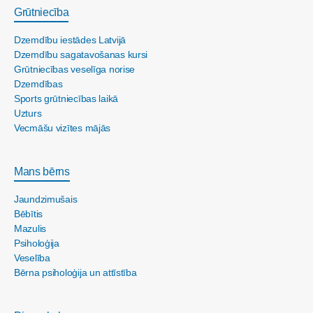
Grūtniecība
Dzemdību iestādes Latvijā
Dzemdību sagatavošanas kursi
Grūtniecības veselīga norise
Dzemdības
Sports grūtniecības laikā
Uzturs
Vecmāšu vizītes mājās
Mans bērns
Jaundzimušais
Bēbītis
Mazulis
Psiholoģija
Veselība
Bērna psiholoģija un attīstība