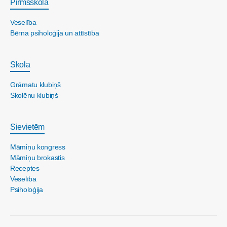
Pirmsskola
Veselība
Bērna psiholoģija un attīstība
Skola
Grāmatu klubiņš
Skolēnu klubiņš
Sievietēm
Māmiņu kongress
Māmiņu brokastis
Receptes
Veselība
Psiholoģija