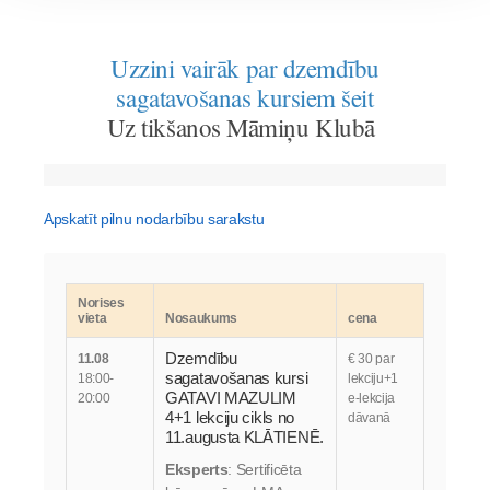
Uzzini vairāk par dzemdību
sagatavošanas kursiem šeit
Uz tikšanos Māmiņu Klubā
Apskatīt pilnu nodarbību sarakstu
Norises
vieta
Nosaukums
cena
Dzemdību
11.08
€ 30 par
sagatavošanas kursi
18:00-
lekciju+1
GATAVI MAZULIM
20:00
e-lekcija
4+1 lekciju cikls no
dāvanā
11.augusta KLĀTIENĒ.
Eksperts
: Sertificēta