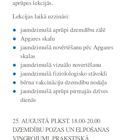
aprūpes lekcijās.
Lekcijas laikā uzzināsi:
jaundzimušā aprūpi dzemdību zālē
Apgares skalu
jaundzimušā novērtēšanu pēc Apgares
skalas
jaundzimušā vizuālo novertēšanu
jaundzimušā fiziolologisko stāvokli
bērna vakcināciju dzemdību nodaļa
jaundzimušā aprūpi pirmajās dzīves
dienās
25. AUGUSTĀ PLKST. 18.00-20.00
DZEMDĪBU POZAS UN ELPOŠANAS
VINGROJUMI. PRAKSTISKĀ