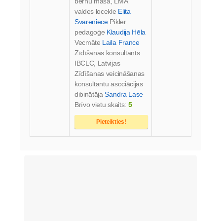
bērnu māsa, LMA
valdes locekle
Elita
Svareniece
Pikler
pedagoģe
Klaudija Hēla
Vecmāte
Laila France
Zīdīšanas konsultants
IBCLC, Latvijas
Zīdīšanas veicināšanas
konsultantu asociācijas
dibinātāja
Sandra Lase
Brīvo vietu skaits:
5
Pieteikties!