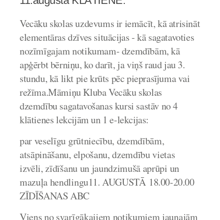
11.augusta KLĀTIENĒ.
Vecāku skolas uzdevums ir iemācīt, kā atrisināt
elementāras dzīves situācijas - kā sagatavoties
nozīmīgajam notikumam- dzemdībām, kā
apģērbt bērniņu, ko darīt, ja viņš raud jau 3.
stundu, kā likt pie krūts pēc pieprasījuma vai
režīma.
Māmiņu Kluba Vecāku skolas
dzemdību sagatavošanas kursi sastāv no 4
klātienes lekcijām un 1 e-lekcijas
:
par veselīgu grūtniecību, dzemdībām,
atsāpināšanu, elpošanu, dzemdību vietas
izvēli, zīdīšanu un jaundzimušā aprūpi un
mazuļa hendlingu
11. AUGUSTĀ 18.00-20.00
ZĪDĪŠANAS ABC
Viens no svarīgākajiem notikumiem jaunajām