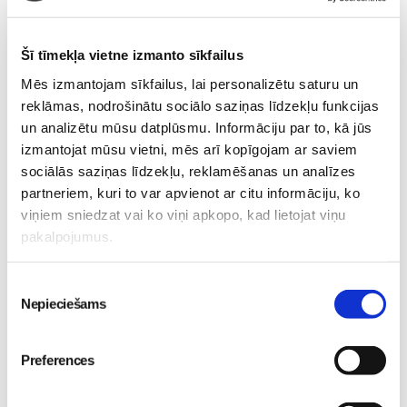
svarīgi hendlinga pamatus apgūt jau
grūtniecības laikā!
Šī tīmekļa vietne izmanto sīkfailus
Mēs izmantojam sīkfailus, lai personalizētu saturu un
Kur notiek?
reklāmas, nodrošinātu sociālo saziņas līdzekļu funkcijas
un analizētu mūsu datplūsmu. Informāciju par to, kā jūs
Māmiņu Kluba mājīgajās telpās Vīlandes ielā
izmantojat mūsu vietni, mēs arī kopīgojam ar saviem
1-2, 1. stāvā, ieeja no Elizabetes ielas
sociālās saziņas līdzekļu, reklamēšanas un analīzes
partneriem, kuri to var apvienot ar citu informāciju, ko
Cik maksā?
viņiem sniedzat vai ko viņi apkopo, kad lietojat viņu
€ 30 par katru klātienes lekciju, neatkarīgi no
pakalpojumus.
tā, vai nāk viena vai divatā + dāvanā e-lekcija
mazuļa hendlings
Piekrišanas
Nepieciešams
izvēle
Kas vēl būtu jāzina?
Preferences
E-pastā saņemsiet apstiprinājuma vēstuli ar
lekciju grafiku!