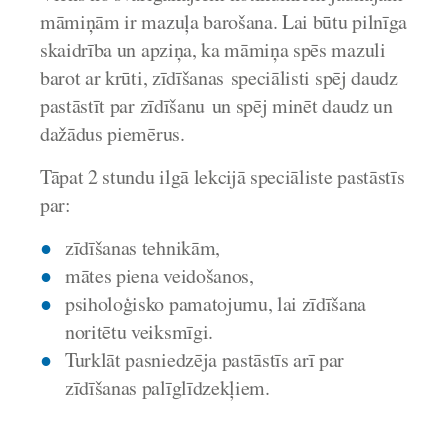
māmiņām ir mazuļa barošana. Lai būtu pilnīga
skaidrība un apziņa, ka māmiņa spēs mazuli
barot ar krūti, zīdīšanas speciālisti spēj daudz
pastāstīt par zīdīšanu un spēj minēt daudz un
dažādus piemērus.
Tāpat 2 stundu ilgā lekcijā speciāliste pastāstīs
par:
zīdīšanas tehnikām,
mātes piena veidošanos,
psiholoģisko pamatojumu, lai zīdīšana
noritētu veiksmīgi.
Turklāt pasniedzēja pastāstīs arī par
zīdīšanas palīglīdzekļiem.