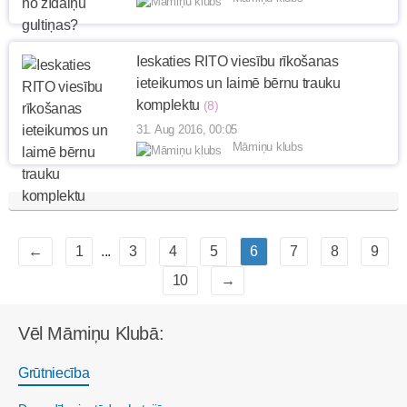
Ieskaties RITO viesību rīkošanas
ieteikumos un laimē bērnu trauku
komplektu
(8)
31. Aug 2016, 00:05
Māmiņu klubs
←
1
...
3
4
5
6
7
8
9
10
→
Vēl Māmiņu Klubā:
Grūtniecība