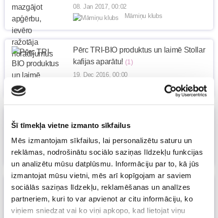
08. Jan 2017, 00:02
Māmiņu klubs
Pērc TRI-BIO produktus un laimē Stollar
kafijas aparātu!
(1)
19. Dec 2016, 00:00
Māmiņu klubs
Nav jābūt lielai algai, lai krātu! Vai Tu
Šī tīmekļa vietne izmanto sīkfailus
veido uzkrājumus?
Mēs izmantojam sīkfailus, lai personalizētu saturu un
16. Dec 2016, 00:00
reklāmas, nodrošinātu sociālo saziņas līdzekļu funkcijas
Māmiņu klubs
un analizētu mūsu datplūsmu. Informāciju par to, kā jūs
izmantojat mūsu vietni, mēs arī kopīgojam ar saviem
Visa ģimene testē "Gudro Mīļsedziņu",
sociālās saziņas līdzekļu, reklamēšanas un analīzes
pat tētis ir sajūsmā
partneriem, kuri to var apvienot ar citu informāciju, ko
viņiem sniedzat vai ko viņi apkopo, kad lietojat viņu
02. Dec 2016, 15:17