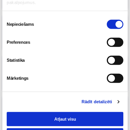
ViKrEm mamma
pakalpojumus.
Piekrišanas
VIDEO: Vannas istabas pārvērtības
Nepieciešams
izvēle
02. Dec 2016, 00:00
Māmiņu klubs
Preferences
Statistika
Un brīnišķīgā balva - kanva no
ZOOMBOOK.lv ceļo pie..
22. Nov 2016, 12:27
Mārketings
Māmiņu klubs
Rādīt detalizēti
Komentāru konkurss: parādi, KĀDU
attēlu liktu uz kanvas un laimē to no
ZOOMBOOK.lv!
(25)
Atļaut visu
21. Nov 2016, 00:03