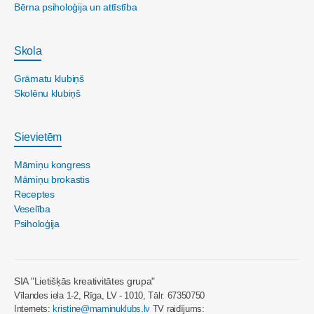
Bērna psiholoģija un attīstība
Skola
Grāmatu klubiņš
Skolēnu klubiņš
Sievietēm
Māmiņu kongress
Māmiņu brokastis
Receptes
Veselība
Psiholoģija
SIA "Lietišķās kreativitātes grupa"
Vīlandes iela 1-2, Rīga, LV - 1010, Tālr. 67350750
Internets:
kristine@maminuklubs.lv
TV raidījums: