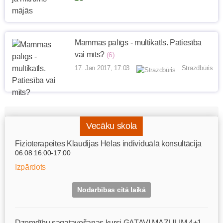
Mammas palīgs - multikatls. Patiesība
vai mīts?
(6)
17. Jan 2017, 17:03
Strazdbūris
Vecāku skola
Fizioterapeites Klaudijas Hēlas individuālā konsultācija
06.08 16:00-17:00
Izpārdots
Nodarbības citā laikā
Dzemdību sagatavošanas kursi GATAVI MAZULIM 4+1