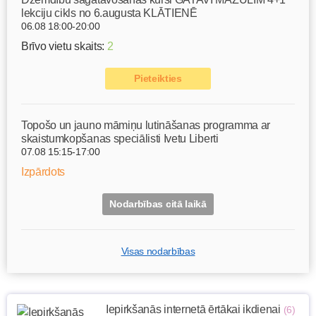
lekciju cikls no 6.augusta KLĀTIENĒ
06.08 18:00-20:00
Brīvo vietu skaits:
2
Pieteikties
Topošo un jauno māmiņu lutināšanas programma ar
skaistumkopšanas speciālisti Ivetu Liberti
07.08 15:15-17:00
Izpārdots
Nodarbības citā laikā
Visas nodarbības
Iepirkšanās internetā ērtākai ikdienai
(6)