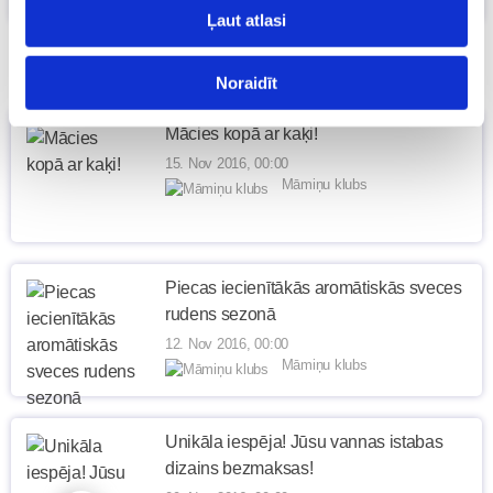
Māmiņu klubs
Ļaut atlasi
Noraidīt
Mācies kopā ar kaķi!
15. Nov 2016, 00:00
Māmiņu klubs
Piecas iecienītākās aromātiskās sveces
rudens sezonā
12. Nov 2016, 00:00
Māmiņu klubs
Unikāla iespēja! Jūsu vannas istabas
dizains bezmaksas!