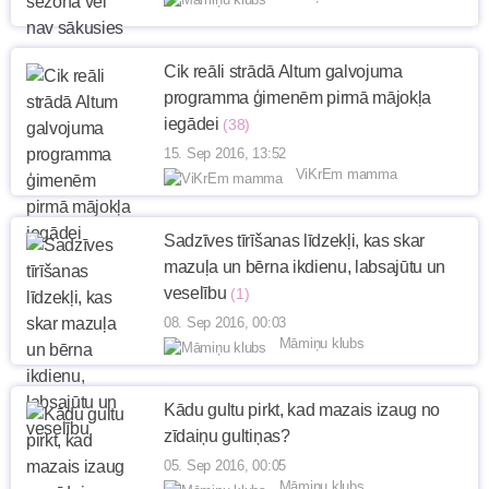
Cik reāli strādā Altum galvojuma
programma ģimenēm pirmā mājokļa
iegādei
(38)
15. Sep 2016, 13:52
ViKrEm mamma
Sadzīves tīrīšanas līdzekļi, kas skar
mazuļa un bērna ikdienu, labsajūtu un
veselību
(1)
08. Sep 2016, 00:03
Māmiņu klubs
Kādu gultu pirkt, kad mazais izaug no
zīdaiņu gultiņas?
05. Sep 2016, 00:05
Māmiņu klubs