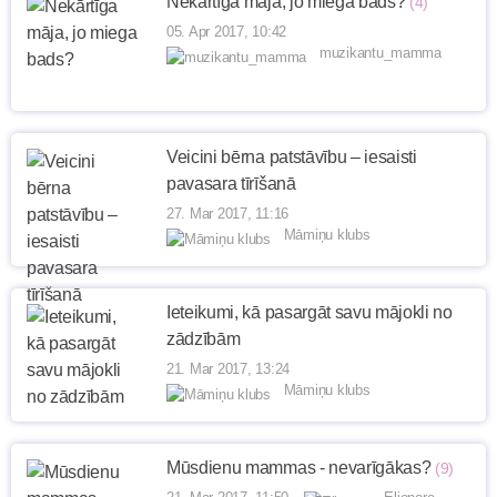
Nekārtīga māja, jo miega bads?
(4)
05. Apr 2017, 10:42
muzikantu_mamma
Veicini bērna patstāvību – iesaisti
pavasara tīrīšanā
27. Mar 2017, 11:16
Māmiņu klubs
Ieteikumi, kā pasargāt savu mājokli no
zādzībām
21. Mar 2017, 13:24
Māmiņu klubs
Mūsdienu mammas - nevarīgākas?
(9)