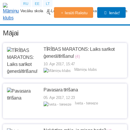
RU
EE
LT
Vecāku skola
E-Lekcijas
Grūtniecības kalendārs
Forums
Iesūti Rakstu
Ienāc!
Mājai
TĪRĪBAS MARATONS: Laiks sarīkot
ģenerāltīrīšanu!
(4)
10. Apr 2017, 15:47
Māmiņu klubs
Pavasara tīrīšana
05. Apr 2017, 12:23
Iveta - tereeze