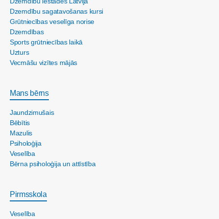
Dzemdību iestādes Latvijā
Dzemdību sagatavošanas kursi
Grūtniecības veselīga norise
Dzemdības
Sports grūtniecības laikā
Uzturs
Vecmāšu vizītes mājās
Mans bērns
Jaundzimušais
Bēbītis
Mazulis
Psiholoģija
Veselība
Bērna psiholoģija un attīstība
Pirmsskola
Veselība