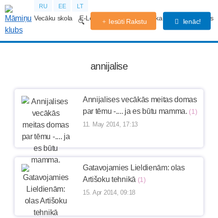
RU
EE
LT
Vecāku skola
E-Lekcijas
Grūtniecības kalendārs
Forums
Iesūti Rakstu
Ienāc!
annijalise
Annijalises vecākās meitas domas
par tēmu -.... ja es būtu mamma.
(1)
11. May 2014, 17:13
Gatavojamies Lieldienām: olas
Artišoku tehnikā
(1)
15. Apr 2014, 09:18