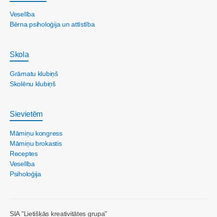
Veselība
Bērna psiholoģija un attīstība
Skola
Grāmatu klubiņš
Skolēnu klubiņš
Sievietēm
Māmiņu kongress
Māmiņu brokastis
Receptes
Veselība
Psiholoģija
SIA "Lietišķās kreativitātes grupa"