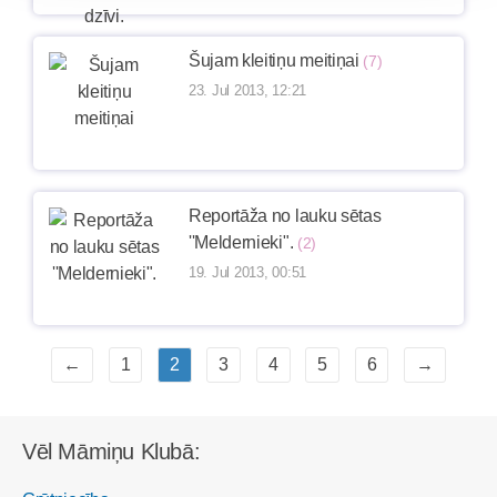
Šujam kleitiņu meitiņai
(7)
23. Jul 2013, 12:21
Reportāža no lauku sētas
''Meldernieki".
(2)
19. Jul 2013, 00:51
←
1
2
3
4
5
6
→
Vēl Māmiņu Klubā: