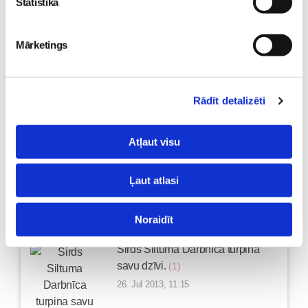
Statistika
09. Aug 2013, 12:21
Mārketings
Viesītei - 85. jubileja nosvinēta.
(3)
08. Aug 2013, 11:52
Rādīt detalizēti
Atļaut visu
Viesītē notika 2.Bērnības svētki.
(2)
29. Jul 2013, 12:49
Ļaut atlasi
Noraidīt
Sirds Siltuma Darbnīca turpina
savu dzīvi.
(1)
26. Jul 2013, 11:15