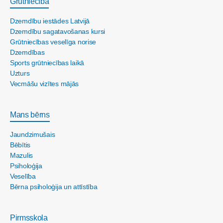
Grūtniecība
Dzemdību iestādes Latvijā
Dzemdību sagatavošanas kursi
Grūtniecības veselīga norise
Dzemdības
Sports grūtniecības laikā
Uzturs
Vecmāšu vizītes mājās
Mans bērns
Jaundzimušais
Bēbītis
Mazulis
Psiholoģija
Veselība
Bērna psiholoģija un attīstība
Pirmsskola