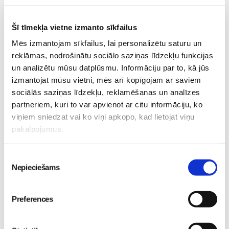
Šī tīmekļa vietne izmanto sīkfailus
Mēs izmantojam sīkfailus, lai personalizētu saturu un
Pie mums Viesītē svētku nedēļa
reklāmas, nodrošinātu sociālo saziņas līdzekļu funkcijas
tuvojas noslēgumam.
(2)
un analizētu mūsu datplūsmu. Informāciju par to, kā jūs
izmantojat mūsu vietni, mēs arī kopīgojam ar saviem
15. Nov 2013, 23:43
sociālās saziņas līdzekļu, reklamēšanas un analīzes
partneriem, kuri to var apvienot ar citu informāciju, ko
viņiem sniedzat vai ko viņi apkopo, kad lietojat viņu
Mūsu sveiciens Tēvu dienā.
(2)
pakalpojumus.
08. Sep 2013, 09:29
Piekrišanas
Nepieciešams
izvēle
Meita piedzīvoja pirmo nometni,
Preferences
"COPE Ormaņkalns-2013" ir aiz
muguras.
(1)