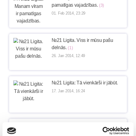
pamatīgas vajadzības.
(3)
01. Feb 2014, 23:29
№21 Ligita. Viss ir mūsu pašu
delnās.
(1)
26. Jan 2014, 12:49
№21 Ligita: Tā vienkārši ir jābūt.
17. Jan 2014, 16:24
''Skan jau Ziemassvētku zvani''
(2)
27. Nov 2013, 11:42