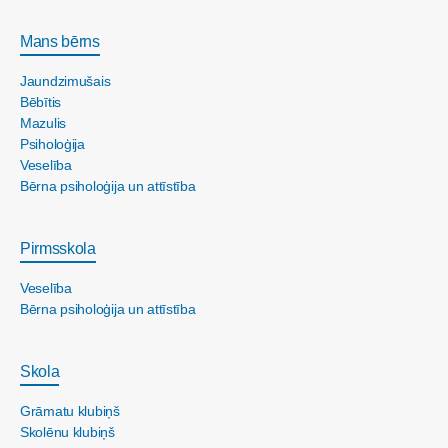
Mans bērns
Jaundzimušais
Bēbītis
Mazulis
Psiholoģija
Veselība
Bērna psiholoģija un attīstība
Pirmsskola
Veselība
Bērna psiholoģija un attīstība
Skola
Grāmatu klubiņš
Skolēnu klubiņš