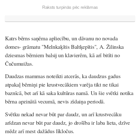
Raksts turpinās pēc reklāmas
Katrs bērns saņēma apliecību, un dāvanu no novada
domes- grāmatu "Melnkaķītis Baltķepītis", A. Žilinska
dziesmas bērniem balsij un klavierēm, kā arī bitīti no
Čučumuižas.
Daudzas mammas noteikti atcerās, ka daudzus gadus
atpakaļ bērniņi pie krustvecākiem varēja tikt ne tikai
baznīcā, bet arī kā saka kultūras namā. Un šie svētki notika
bērna apzinātā vecumā, nevis zīdaiņa periodā.
Svētku nekad nevar būt par daudz, un arī krustvecāku
arīdzan nevar būt par daudz, jo drošība ir laba lieta, dzīve
mēdz arī mest dažādus līkločus.