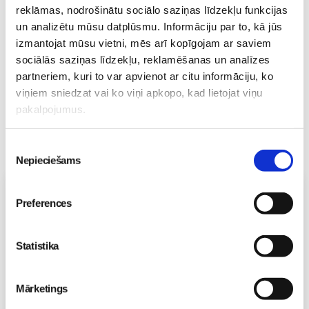
reklāmas, nodrošinātu sociālo saziņas līdzekļu funkcijas
23. May 09:55
un analizētu mūsu datplūsmu. Informāciju par to, kā jūs
izmantojat mūsu vietni, mēs arī kopīgojam ar saviem
sociālās saziņas līdzekļu, reklamēšanas un analīzes
partneriem, kuri to var apvienot ar citu informāciju, ko
viņiem sniedzat vai ko viņi apkopo, kad lietojat viņu
pakalpojumus.
Piekrišanas
Nepieciešams
izvēle
Vecāku skola
Preferences
Topošo un jauno māmiņu lutināšanas programma ar
skaistumkopšanas speciālisti Ivetu Liberti
07.08 15:15-17:00
Statistika
Izpārdots
Mārketings
Nodarbības citā laikā