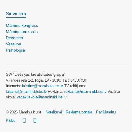
Sievietēm
Māmiņu kongress
Māmiņu brokastis
Receptes
Veselība
Psiholoģija
SIA "Lietišķās kreativitātes grupa"
Vīlandes iela 1-2, Rīga, LV - 1010, Tālr. 67350750
Internets:
kristine@maminuklubs.lv
TV raidījums:
kristine@maminuklubs.lv
Reklāma:
reklama@maminuklubs.lv
Vecāku
skola:
vecakuskola@maminuklubs.lv
© 2026 Māmiņu klubs
Noteikumi
Reklāma portālā
Par Māmiņu
Klubu