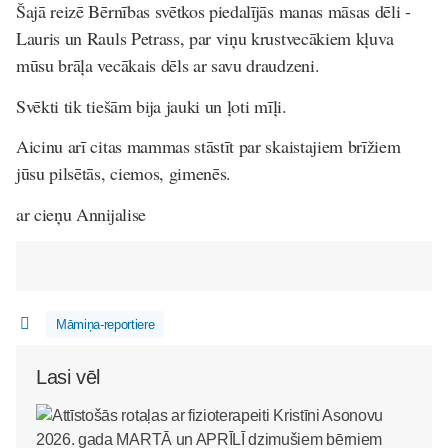
Šajā reizē Bērnības svētkos piedalījās manas māsas dēli -
Lauris un Rauls Petrass, par viņu krustvecākiem kļuva
mūsu brāļa vecākais dēls ar savu draudzeni.
Svēkti tik tiešām bija jauki un ļoti mīļi.
Aicinu arī citas mammas stāstīt par skaistajiem brīžiem
jūsu pilsētās, ciemos, gimenēs.
ar cieņu Annijalise
Māmiņa-reportiere
Lasi vēl