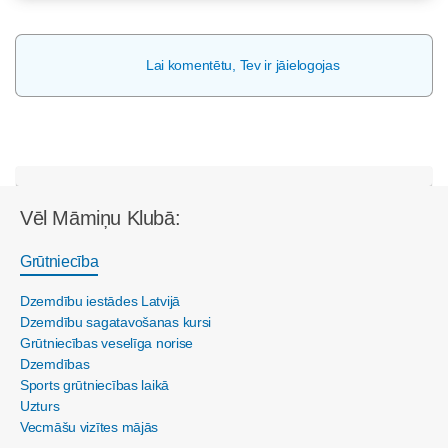
Lai komentētu, Tev ir jāielogojas
Vēl Māmiņu Klubā:
Grūtniecība
Dzemdību iestādes Latvijā
Dzemdību sagatavošanas kursi
Grūtniecības veselīga norise
Dzemdības
Sports grūtniecības laikā
Uzturs
Vecmāšu vizītes mājās