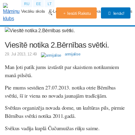
RU
EE
LT
Vecāku skola
E-Lekcijas
Grūtniecības kalendārs
Forums
Iesūti Rakstu
Ienāc!
Viesītē notika 2.Bērnības svētki.
29. Jul 2013, 12:49
annijalise
Man ļoti patīk jums izstāstīt par skaistiem notikumiem
manā pilsētā.
Pie mums sestdien 27.07.2013. notika otrie Bērnības
svētki, šī ir viena no novada jaunajām tradīcijām.
Svētkus organizēja novada dome, un kultūras pils, pirmie
Bērnības svētki notika 2011.gadā.
Svēkus vadīja kuplā Čučumuižas rūķu saime.