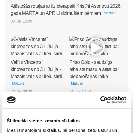
Attīstošās rotaļas ar fizioterapeiti Kristīni Asonovu 2026.
gada MARTĀ un APRĪLĪ dzimušiem bērniem
Mazulis
30. Jul 13:00
Valītis Vincents"
Friso Gold - saudzīgs
kinoteātros no 31. Jūlija -
atbalsts mazuļa attīstībai
Mazais valītis ar lielu sirdi
piebarošanas laikā
Mazulis
Mazulis
20. Jul 09:33
01. Jul 12:53
Šī tīmekļa vietne izmanto sīkfailus
Mazuļa pirmā pieredze
Mēs izmantojam sīkfailus, lai personalizētu saturu un
peldēšanā
Mazulis