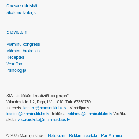
Grāmatu klubiņš
Skolēnu klubiņš
Sievietēm
Māmiņu kongress
Māmiņu brokastis
Receptes
Veselība
Psiholoģija
SIA "Lietišķās kreativitātes grupa"
Vīlandes iela 1-2, Rīga, LV - 1010, Tālr. 67350750
Internets:
kristine@maminuklubs.lv
TV raidījums:
kristine@maminuklubs.lv
Reklāma:
reklama@maminuklubs.lv
Vecāku
skola:
vecakuskola@maminuklubs.lv
© 2026 Māmiņu klubs
Noteikumi
Reklāma portālā
Par Māmiņu