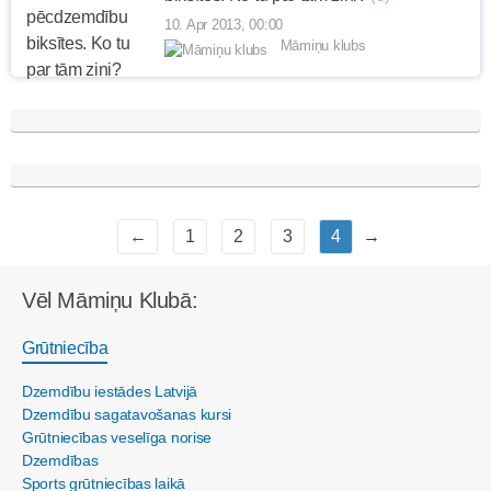
10. Apr 2013, 00:00
Māmiņu klubs
←
1
2
3
4
→
Vēl Māmiņu Klubā:
Grūtniecība
Dzemdību iestādes Latvijā
Dzemdību sagatavošanas kursi
Grūtniecības veselīga norise
Dzemdības
Sports grūtniecības laikā