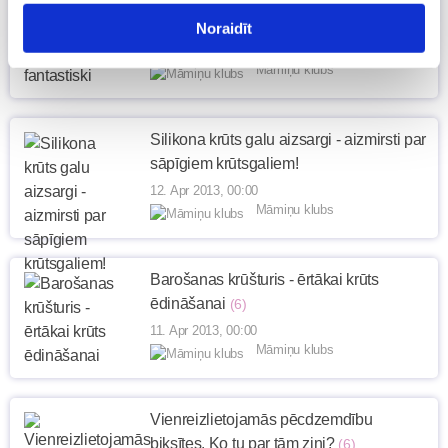
(3)
Noraidīt
12. Apr 2013, 19:52
Māmiņu klubs
Silikona krūts galu aizsargi - aizmirsti par
sāpīgiem krūtsgaliem!
12. Apr 2013, 00:00
Māmiņu klubs
Barošanas krūšturis - ērtākai krūts
ēdināšanai
(6)
11. Apr 2013, 00:00
Māmiņu klubs
Vienreizlietojamās pēcdzemdību
biksītes. Ko tu par tām zini?
(6)