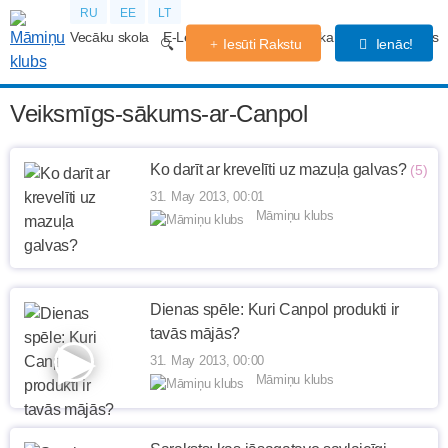
RU
EE
LT
Vecāku skola
E-Lekcijas
Grūtniecības kalendārs
Forums
Iesūti Rakstu
Ienāc!
Veiksmīgs-sākums-ar-Canpol
Ko darīt ar krevelīti uz mazuļa galvas?
(5)
31. May 2013, 00:01
Māmiņu klubs
Dienas spēle: Kuri Canpol produkti ir
tavās mājās?
31. May 2013, 00:00
Māmiņu klubs