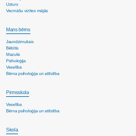
Uzturs
Vecmāšu vizītes mājās
Mans bērns
Jaundzimušais
Bēbītis
Mazulis
Psiholoģija
Veselība
Bērna psiholoģija un attīstība
Pirmsskola
Veselība
Bērna psiholoģija un attīstība
Skola