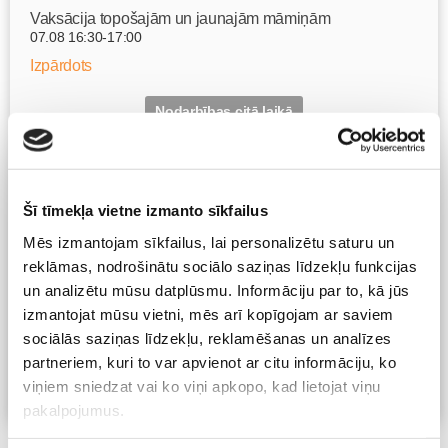
Vaksācija topošajām un jaunajām māmiņām
07.08 16:30-17:00
Izpārdots
Nodarbības citā laikā
Grūtnieču masāža, pēcdzemdību masāža, ķermeņa
masāža Māmiņu klubā pie masāžas speciālistes Olgas
Šī tīmekļa vietne izmanto sīkfailus
Gerasimenko
Ķermeņa masāža
Mēs izmantojam sīkfailus, lai personalizētu saturu un
10.08 10:00-17:00
reklāmas, nodrošinātu sociālo saziņas līdzekļu funkcijas
Brīvo vietu skaits:
4
un analizētu mūsu datplūsmu. Informāciju par to, kā jūs
izmantojat mūsu vietni, mēs arī kopīgojam ar saviem
Pieteikties
sociālās saziņas līdzekļu, reklamēšanas un analīzes
partneriem, kuri to var apvienot ar citu informāciju, ko
viņiem sniedzat vai ko viņi apkopo, kad lietojat viņu
Visas nodarbības
pakalpojumus.