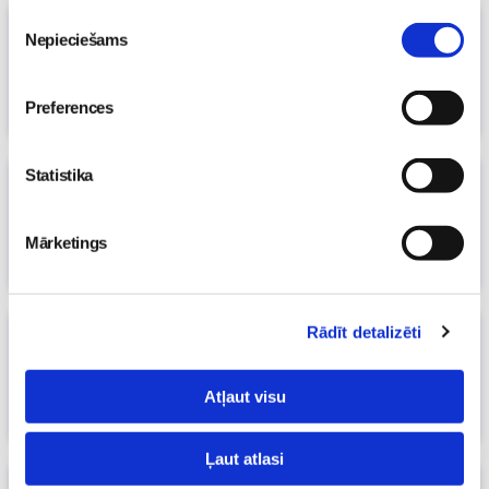
Piekrišanas
Dalies krūts ēdināšanas pieredzē un tiec
Nepieciešams
izvēle
pie noderīgām balviņām!
(1)
26. Apr 2013, 00:00
Preferences
Māmiņu klubs
Statistika
Iepazīsties: Canpol Easy start pudelītes
ikvienam mazulim
(1)
23. Apr 2013, 00:00
Mārketings
Māmiņu klubs
Rādīt detalizēti
Iepazīsties: Canpol piena pumpītis
16. Apr 2013, 00:00
Māmiņu klubs
Atļaut visu
Ļaut atlasi
Tas ir laiks mums abiem, tas ir fantastiski