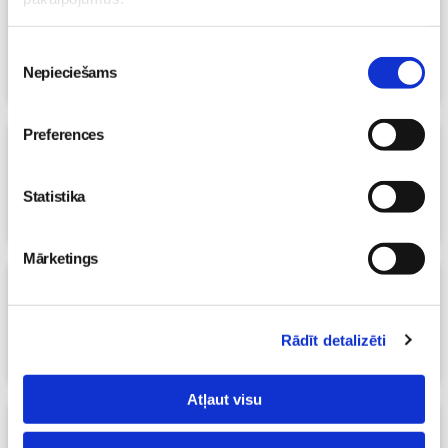
Chillafish multifunkcionālās kastes un
vāki ar savienotājstūriem
(2)
Piekrišanas
06. Nov 2015, 03:24
Nepieciešams
izvēle
Māmiņu klubs
Preferences
Kā tumšākajā gadalaikā mājas padarīt
gaišākas?
Statistika
30. Oct 2015, 10:58
Māmiņu klubs
Mārketings
Ko par tevi vēsta interjera krāsa?
24. Oct 2015, 00:01
Māmiņu klubs
Rādīt detalizēti
Atļaut visu
Ierāmēšana - lai lietas sagādātu prieku