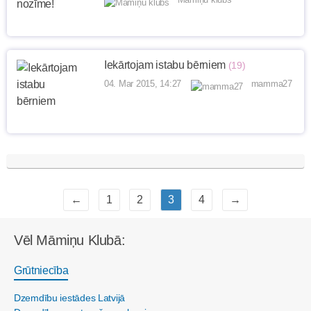
Iekārtojam istabu bērniem
(19)
04. Mar 2015, 14:27
mamma27
←
1
2
3
4
→
Vēl Māmiņu Klubā:
Grūtniecība
Dzemdību iestādes Latvijā