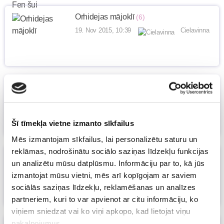
Orhidejas mājoklī
(6)
19. Nov 2015, 10:39
Cielavinna
Seši ieteikumi, ja vēlaties dāvināt sveces
13. Nov 2015, 00:02
Māmiņu klubs
Šī tīmekļa vietne izmanto sīkfailus
Mēs izmantojam sīkfailus, lai personalizētu saturu un
reklāmas, nodrošinātu sociālo saziņas līdzekļu funkcijas
Lai dzīvo remonts! Bērnistaba
un analizētu mūsu datplūsmu. Informāciju par to, kā jūs
10. Nov 2015, 23:13
izmantojat mūsu vietni, mēs arī kopīgojam ar saviem
Māmiņu klubs
sociālās saziņas līdzekļu, reklamēšanas un analīzes
partneriem, kuri to var apvienot ar citu informāciju, ko
viņiem sniedzat vai ko viņi apkopo, kad lietojat viņu
pakalpojumus.