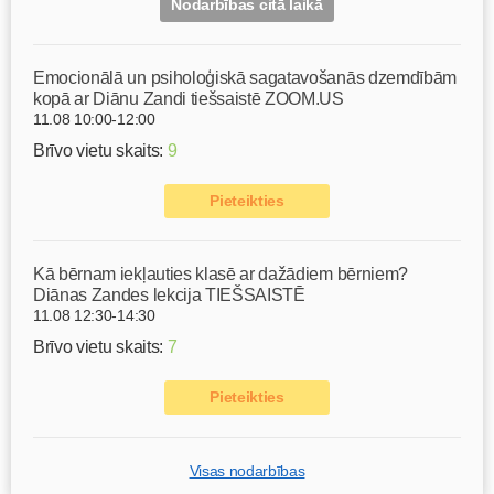
Nodarbības citā laikā
Emocionālā un psiholoģiskā sagatavošanās dzemdībām
kopā ar Diānu Zandi tiešsaistē ZOOM.US
11.08 10:00-12:00
Brīvo vietu skaits:
9
Pieteikties
Kā bērnam iekļauties klasē ar dažādiem bērniem?
Diānas Zandes lekcija TIEŠSAISTĒ
11.08 12:30-14:30
Brīvo vietu skaits:
7
Pieteikties
Visas nodarbības