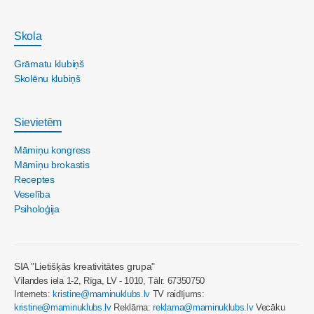
Skola
Grāmatu klubiņš
Skolēnu klubiņš
Sievietēm
Māmiņu kongress
Māmiņu brokastis
Receptes
Veselība
Psiholoģija
SIA "Lietišķās kreativitātes grupa"
Vīlandes iela 1-2, Rīga, LV - 1010, Tālr. 67350750
Internets:
kristine@maminuklubs.lv
TV raidījums:
kristine@maminuklubs.lv
Reklāma:
reklama@maminuklubs.lv
Vecāku