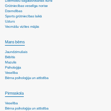
Dzemdību sagatavošanas kursi
Grūtniecības veselīga norise
Dzemdības
Sports grūtniecības laikā
Uzturs
Vecmāšu vizītes mājās
Mans bērns
Jaundzimušais
Bēbītis
Mazulis
Psiholoģija
Veselība
Bērna psiholoģija un attīstība
Pirmsskola
Veselība
Bērna psiholoģija un attīstība