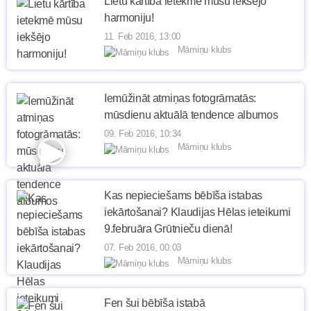
Lietu kārtība ietekmē mūsu iekšējo
harmoniju!
11. Feb 2016, 13:00
Māmiņu klubs
Iemūžināt atmiņas fotogrāmatās:
mūsdienu aktuālā tendence albumos
09. Feb 2016, 10:34
Māmiņu klubs
Kas nepieciešams bēbīša istabas
iekārtošanai? Klaudijas Hēlas ieteikumi
9.februāra Grūtnieču dienā!
07. Feb 2016, 00:03
Māmiņu klubs
Fen šui bēbīša istabā