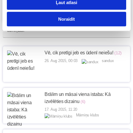
un patīkamas atmiņas!
Ļaut atlasi
16. Sep 2015, 00:05
Māmiņu klubs
Noraidīt
Vē, cik pretīgi jeb es ūdenī neiešu!
(12)
26. Aug 2015, 00:03
sandux
Brālim un māsai viena istaba: Kā
izvēlēties dizainu
(6)
17. Aug 2015, 11:20
Māmiņu klubs