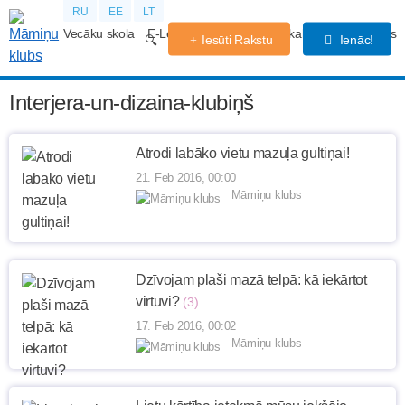
RU
EE
LT
Vecāku skola
E-Lekcijas
Grūtniecības kalendārs
Forums
Iesūti Rakstu
Ienāc!
Interjera-un-dizaina-klubiņš
Atrodi labāko vietu mazuļa gultiņai!
21. Feb 2016, 00:00
Māmiņu klubs
Dzīvojam plaši mazā telpā: kā iekārtot
virtuvi?
(3)
17. Feb 2016, 00:02
Māmiņu klubs