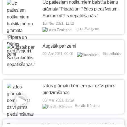
Uz patiesiem notikumiem balstīta bērnu
grāmata “Pipara un Pērles piedzīvojumi.
Sarkankrūtītis nepatikšanās.”
10. Nov 2021, 11:52
Laura Zvaigzne
Augstāk par zemi
09. Apr 2021, 00:00
Strazdbūris
Izdos grāmatu bērniem par dzīvi pirms
piedzimšanas
03. Mar 2021, 11:19
Renāte Bērante
Vēlies, lai bērns lasa grāmatas? Rādi