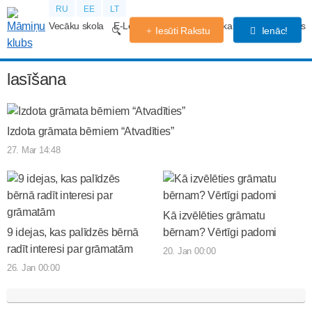
RU
EE
LT
Vecāku skola
E-Lekcijas
Grūtniecības kalendārs
Forums
Iesūti Rakstu
Ienāc!
lasīšana
Izdota grāmata bērniem “Atvadīties”
27. Mar 14:48
Kā izvēlēties grāmatu
9 idejas, kas palīdzēs bērnā
bērnam? Vērtīgi padomi
radīt interesi par grāmatām
20. Jan 00:00
26. Jan 00:00