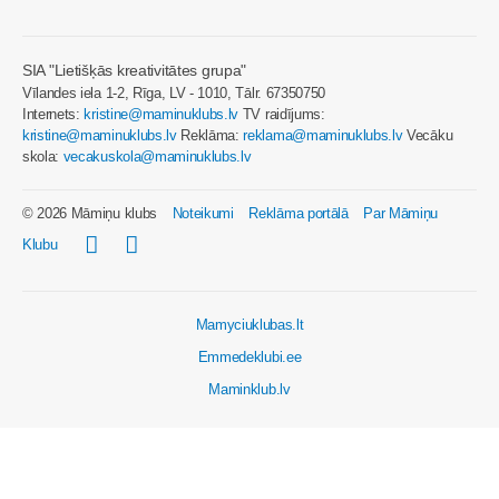
SIA "Lietišķās kreativitātes grupa"
Vīlandes iela 1-2, Rīga, LV - 1010, Tālr. 67350750
Internets:
kristine@maminuklubs.lv
TV raidījums:
kristine@maminuklubs.lv
Reklāma:
reklama@maminuklubs.lv
Vecāku
skola:
vecakuskola@maminuklubs.lv
© 2026 Māmiņu klubs
Noteikumi
Reklāma portālā
Par Māmiņu
Klubu
Mamyciuklubas.lt
Emmedeklubi.ee
Maminklub.lv