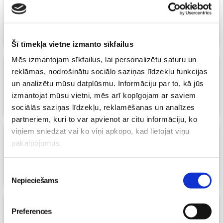
piemēru!
07. Oct 2020, 00:00
Māmiņu klubs
Šī tīmekļa vietne izmanto sīkfailus
Mēs izmantojam sīkfailus, lai personalizētu saturu un
Ņiprais ķipars - atsauksme
reklāmas, nodrošinātu sociālo saziņas līdzekļu funkcijas
15. Mar 2019, 11:54
un analizētu mūsu datplūsmu. Informāciju par to, kā jūs
Edite Sarva
izmantojat mūsu vietni, mēs arī kopīgojam ar saviem
sociālās saziņas līdzekļu, reklamēšanas un analīzes
partneriem, kuri to var apvienot ar citu informāciju, ko
viņiem sniedzat vai ko viņi apkopo, kad lietojat viņu
Papasapakapas pupupipiņupu
pakalpojumus.
vapalopodapā
31. Jul 2018, 02:03
Piekrišanas
Māmiņu klubs
Nepieciešams
izvēle
Ko bērni domā par grāmatu lasīšanu?
Preferences
Interesanti domu graudi