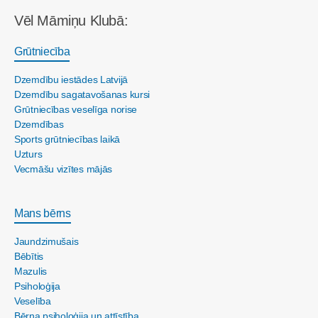
Vēl Māmiņu Klubā:
Grūtniecība
Dzemdību iestādes Latvijā
Dzemdību sagatavošanas kursi
Grūtniecības veselīga norise
Dzemdības
Sports grūtniecības laikā
Uzturs
Vecmāšu vizītes mājās
Mans bērns
Jaundzimušais
Bēbītis
Mazulis
Psiholoģija
Veselība
Bērna psiholoģija un attīstība