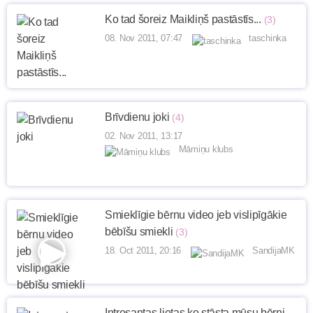
Ko tad šoreiz Maikliņš pastāstīs...
(3)
08. Nov 2011, 07:47
taschinka
Brīvdienu joki
(4)
02. Nov 2011, 13:17
Māmiņu klubs
Smieklīgie bērnu video jeb vislipīgākie
bēbīšu smiekli
(3)
18. Oct 2011, 20:16
SandijaMK
Intresantas lietas ko stāsta mūsu bērni.