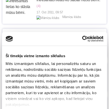
(4)
17. Oct 2011, 09:57
Māmiņu klubs
Mamma noklāja gultu!
(2)
21. Sep 2011, 20:17
Māmiņu klubs
Šī tīmekļa vietne izmanto sīkfailus
Mēs izmantojam sīkfailus, lai personalizētu saturu un
"Kas tā par šņākoņu?"
reklāmas, nodrošinātu sociālo saziņas līdzekļu funkcijas
19. Sep 2011, 13:56
un analizētu mūsu datplūsmu. Informāciju par to, kā jūs
Māmiņu klubs
izmantojat mūsu vietni, mēs arī kopīgojam ar saviem
sociālās saziņas līdzekļu, reklamēšanas un analīzes
partneriem, kuri to var apvienot ar citu informāciju, ko
viņiem sniedzat vai ko viņi apkopo, kad lietojat viņu
Ai, ai, ai, tas nekas!
pakalpojumus.
05. Sep 2011, 12:23