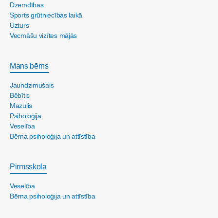
Dzemdības
Sports grūtniecības laikā
Uzturs
Vecmāšu vizītes mājās
Mans bērns
Jaundzimušais
Bēbītis
Mazulis
Psiholoģija
Veselība
Bērna psiholoģija un attīstība
Pirmsskola
Veselība
Bērna psiholoģija un attīstība