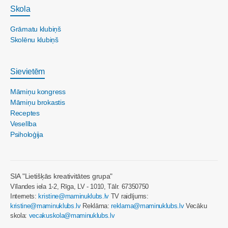
Skola
Grāmatu klubiņš
Skolēnu klubiņš
Sievietēm
Māmiņu kongress
Māmiņu brokastis
Receptes
Veselība
Psiholoģija
SIA "Lietišķās kreativitātes grupa"
Vīlandes iela 1-2, Rīga, LV - 1010, Tālr. 67350750
Internets:
kristine@maminuklubs.lv
TV raidījums:
kristine@maminuklubs.lv
Reklāma:
reklama@maminuklubs.lv
Vecāku
skola:
vecakuskola@maminuklubs.lv