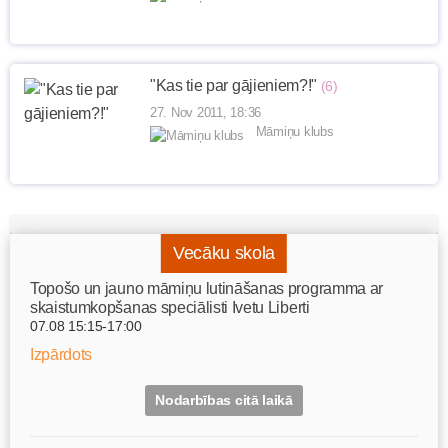
"Kas tie par gājieniem?!"
(6)
27. Nov 2011, 18:36
Māmiņu klubs
Vecāku skola
Topošo un jauno māmiņu lutināšanas programma ar
skaistumkopšanas speciālisti Ivetu Liberti
07.08 15:15-17:00
Izpārdots
Nodarbības citā laikā