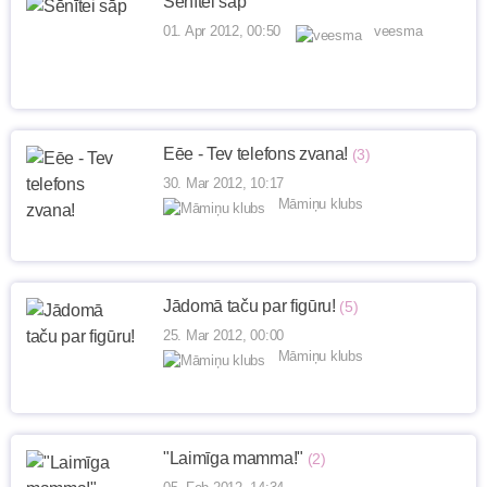
Sēnītei sāp
01. Apr 2012, 00:50
veesma
Eēe - Tev telefons zvana!
(3)
30. Mar 2012, 10:17
Māmiņu klubs
Jādomā taču par figūru!
(5)
25. Mar 2012, 00:00
Māmiņu klubs
"Laimīga mamma!"
(2)