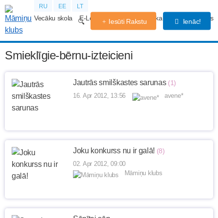
RU
EE
LT
Vecāku skola
E-Lekcijas
Grūtniecības kalendārs
Forums
Iesūti Rakstu
Ienāc!
Smieklīgie-bērnu-izteicieni
Jautrās smilškastes sarunas
(1)
16. Apr 2012, 13:56
avene*
Joku konkurss nu ir galā!
(8)
02. Apr 2012, 09:00
Māmiņu klubs