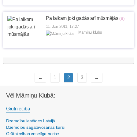
Pa laikam joki gadās arī mūsmājās
(8)
11. Jan 2011, 17:27
Māmiņu klubs
←
1
2
3
→
Vēl Māmiņu Klubā:
Grūtniecība
Dzemdību iestādes Latvijā
Dzemdību sagatavošanas kursi
Grūtniecības veselīga norise