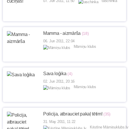
07. Jun 2011, 11:50
taschinka
Mamma - aizmārša
(18)
06. Jun 2011, 22:04
Māmiņu klubs
Sava loģika
(4)
02. Jun 2011, 20:16
Māmiņu klubs
Policija, atbrauciet pakaļ tētim!
(35)
31. May 2011, 11:22
Kristīne Māmiņuklubs.lv