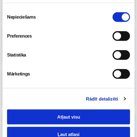
Māmiņu klubs
Piekrišanas
Nepieciešams
izvēle
Mēnestiņš atbrauca..
(4)
Preferences
23. Aug 2011, 19:23
Māmiņu klubs
Statistika
Mārketings
Cālīši miglā
(3)
14. Aug 2011, 10:11
avene*
Rādīt detalizēti
Atļaut visu
Rudens Ralfa izpratnē
(3)
04. Aug 2011, 19:12
Māmiņu klubs
Ļaut atlasi