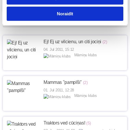
Noraidīt
Ej! Ej uz vilcienu, un citi jociņi
(2)
04. Jul 2011, 15:12
Māmiņu klubs
Mammas "pampīši"
(2)
01. Jul 2011, 12:28
Māmiņu klubs
Traktors ved cūciņas!
(5)