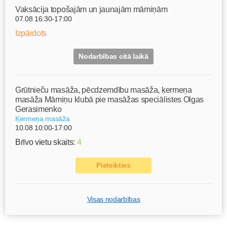
Vaksācija topošajām un jaunajām māmiņām
07.08 16:30-17:00
Izpārdots
Nodarbības citā laikā
Grūtnieču masāža, pēcdzemdību masāža, ķermeņa
masāža Māmiņu klubā pie masāžas speciālistes Olgas
Gerasimenko
Ķermeņa masāža
10.08 10:00-17:00
Brīvo vietu skaits:
4
Pieteikties
Visas nodarbības