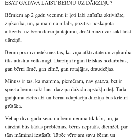
ESAT GATAVA LAIST BĒRNU UZ DĀRZIŅU?
Bērniem ap 2 gadu vecumu ir ļoti labi attīstīta aktivitāte,
ziņkārība, un, ja mamma ir labi, pozitīvi noskaņota
attiecībā uz bērnudārza jautājumu, droši mazo var sākt laist
dārziņā.
Bērnu pozitīvi ietekmēs tas, ka viņa atktivitāte un ziņkārība
tiks attīstīta veiksmīgi. Dārziņā ir gan fiziskās nodarbības,
gan bērni līmē, gan zīmē, gan rotaļājas, draudzējas.
Mīnuss ir tas, ka mamma, piemēram, nav gatava, bet ir
spiesta bērnu sākt laist dārziņā dažādu apstākļu dēļ. Tādā
gadījumā cietīs abi un bērna adaptācija dārziņā būs krietni
grūtāka.
Vēl ap divu gadu vecumu bērni nerunā tik labi, un, ja
dārziņā būs kādas problēmas, bērns nepratīs, diemžēl, par
tām māmiņai izstāstīt. Tāpēc vērojam savu bērnu un