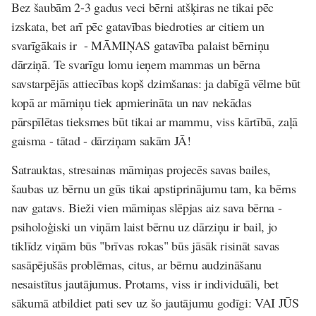
Bez šaubām 2-3 gadus veci bērni atšķiras ne tikai pēc
izskata, bet arī pēc gatavības biedroties ar citiem un
svarīgākais ir - MĀMIŅAS gatavība palaist bērniņu
dārziņā. Te svarīgu lomu ieņem mammas un bērna
savstarpējās attiecības kopš dzimšanas: ja dabīgā vēlme būt
kopā ar māmiņu tiek apmierināta un nav nekādas
pārspīlētas tieksmes būt tikai ar mammu, viss kārtībā, zaļā
gaisma - tātad - dārziņam sakām JĀ!
Satrauktas, stresainas māmiņas projecēs savas bailes,
šaubas uz bērnu un gūs tikai apstiprinājumu tam, ka bērns
nav gatavs. Bieži vien māmiņas slēpjas aiz sava bērna -
psiholoģiski un viņām laist bērnu uz dārziņu ir bail, jo
tiklīdz viņām būs "brīvas rokas" būs jāsāk risināt savas
sasāpējušās problēmas, citus, ar bērnu audzināšanu
nesaistītus jautājumus. Protams, viss ir individuāli, bet
sākumā atbildiet pati sev uz šo jautājumu godīgi: VAI JŪS