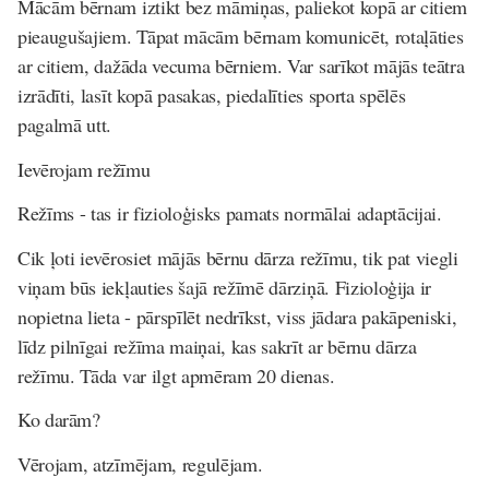
Mācām bērnam iztikt bez māmiņas, paliekot kopā ar citiem
pieaugušajiem. Tāpat mācām bērnam komunicēt, rotaļāties
ar citiem, dažāda vecuma bērniem. Var sarīkot mājās teātra
izrādīti, lasīt kopā pasakas, piedalīties sporta spēlēs
pagalmā utt.
Ievērojam režīmu
Režīms - tas ir fizioloģisks pamats normālai adaptācijai.
Cik ļoti ievērosiet mājās bērnu dārza režīmu, tik pat viegli
viņam būs iekļauties šajā režīmē dārziņā. Fizioloģija ir
nopietna lieta - pārspīlēt nedrīkst, viss jādara pakāpeniski,
līdz pilnīgai režīma maiņai, kas sakrīt ar bērnu dārza
režīmu. Tāda var ilgt apmēram 20 dienas.
Ko darām?
Vērojam, atzīmējam, regulējam.