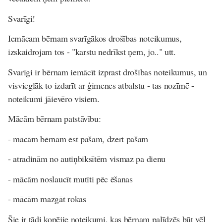
Svarīgi!
Iemācam bērnam svarīgākos drošības noteikumus,
izskaidrojam tos - "karstu nedrīkst ņem, jo.." utt.
Svarīgi ir bērnam iemācīt izprast drošības noteikumus, un
visvieglāk to izdarīt ar ģimenes atbalstu - tas nozīmē -
noteikumi jāievēro visiem.
Mācām bērnam patstāvību:
- mācām bērnam ēst pašam, dzert pašam
- atradinām no autiņbiksītēm vismaz pa dienu
- mācām noslaucīt mutīti pēc ēšanas
- mācām mazgāt rokas
Šie ir tādi kopējie noteikumi, kas bērnam palīdzēs būt vēl