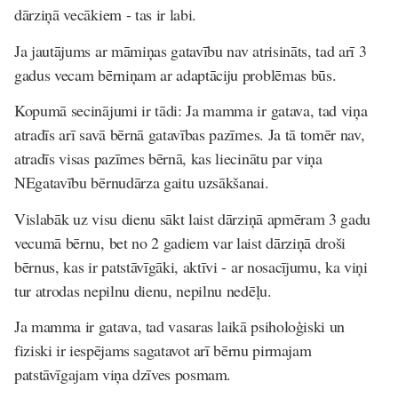
dārziņā vecākiem - tas ir labi.
Ja jautājums ar māmiņas gatavību nav atrisināts, tad arī 3
gadus vecam bērniņam ar adaptāciju problēmas būs.
Kopumā secinājumi ir tādi: Ja mamma ir gatava, tad viņa
atradīs arī savā bērnā gatavības pazīmes. Ja tā tomēr nav,
atradīs visas pazīmes bērnā, kas liecinātu par viņa
NEgatavību bērnudārza gaitu uzsākšanai.
Vislabāk uz visu dienu sākt laist dārziņā apmēram 3 gadu
vecumā bērnu, bet no 2 gadiem var laist dārziņā droši
bērnus, kas ir patstāvīgāki, aktīvi - ar nosacījumu, ka viņi
tur atrodas nepilnu dienu, nepilnu nedēļu.
Ja mamma ir gatava, tad vasaras laikā psiholoģiski un
fiziski ir iespējams sagatavot arī bērnu pirmajam
patstāvīgajam viņa dzīves posmam.