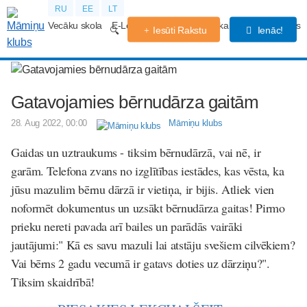
RU
EE
LT
Vecāku skola
E-Lekcijas
Grūtniecības kalendārs
Forums
Iesūti Rakstu
Ienāc!
Gatavojamies bērnudārza gaitām
28. Aug 2022, 00:00
Māmiņu klubs
Gaidas un uztraukums - tiksim bērnudārzā, vai nē, ir
garām. Telefona zvans no izglītības iestādes, kas vēsta, ka
jūsu mazulim bērnu dārzā ir vietiņa, ir bijis. Atliek vien
noformēt dokumentus un uzsākt bērnudārza gaitas! Pirmo
prieku nereti pavada arī bailes un parādās vairāki
jautājumi:" Kā es savu mazuli lai atstāju svešiem cilvēkiem?
Vai bērns 2 gadu vecumā ir gatavs doties uz dārziņu?".
Tiksim skaidrībā!