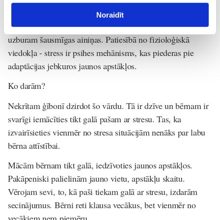
Stress nemaz nav tik briesmīgs!
Noraidīt
Kad dzirdam vārdu stress, mēs, pieaugušie, uzreiz galvā
uzburam šausmīgas ainiņas. Patiesībā no fizioloģiskā
viedokļa - stress ir psihes mehānisms, kas piederas pie
adaptācijas jebkuros jaunos apstākļos.
Ko darām?
Nekrītam ģībonī dzirdot šo vārdu. Tā ir dzīve un bērnam ir
svarīgi iemācīties tikt galā pašam ar stresu. Tas, ka
izvairīsieties vienmēr no stresa situācijām nenāks par labu
bērna attīstībai.
Mācām bērnam tikt galā, iedzīvoties jaunos apstākļos.
Pakāpeniski palielinām jauno vietu, apstākļu skaitu.
Vērojam sevi, to, kā paši tiekam galā ar stresu, izdarām
secinājumus. Bērni reti klausa vecākus, bet vienmēr no
vecākiem ņem piemēru.