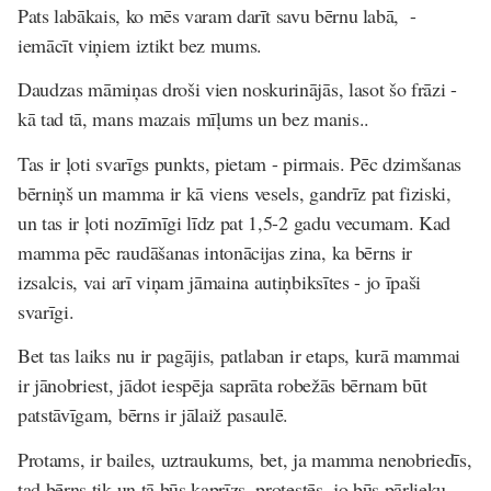
Pats labākais, ko mēs varam darīt savu bērnu labā, -
iemācīt viņiem iztikt bez mums.
Daudzas māmiņas droši vien noskurinājās, lasot šo frāzi -
kā tad tā, mans mazais mīļums un bez manis..
Tas ir ļoti svarīgs punkts, pietam - pirmais. Pēc dzimšanas
bērniņš un mamma ir kā viens vesels, gandrīz pat fiziski,
un tas ir ļoti nozīmīgi līdz pat 1,5-2 gadu vecumam. Kad
mamma pēc raudāšanas intonācijas zina, ka bērns ir
izsalcis, vai arī viņam jāmaina autiņbiksītes - jo īpaši
svarīgi.
Bet tas laiks nu ir pagājis, patlaban ir etaps, kurā mammai
ir jānobriest, jādot iespēja saprāta robežās bērnam būt
patstāvīgam, bērns ir jālaiž pasaulē.
Protams, ir bailes, uztraukums, bet, ja mamma nenobriedīs,
tad bērns tik un tā būs kaprīzs, protestēs, jo būs pārlieku