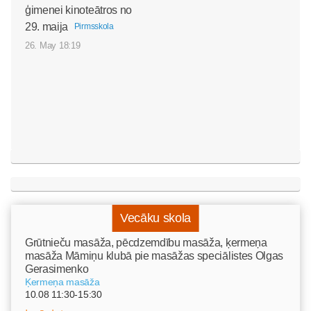
ģimenei kinoteātros no
29. maija
Pirmsskola
26. May 18:19
Vecāku skola
Grūtnieču masāža, pēcdzemdību masāža, ķermeņa
masāža Māmiņu klubā pie masāžas speciālistes Olgas
Gerasimenko
Ķermeņa masāža
10.08 11:30-15:30