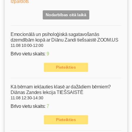
Izpārdots
Nodarbības citā laikā
Emocionālā un psiholoģiskā sagatavošanās
dzemdībām kopā ar Diānu Zandi tiešsaistē ZOOM.US
11.08 10:00-12:00
Brīvo vietu skaits:
9
Pieteikties
Kā bērnam iekļauties klasē ar dažādiem bērniem?
Diānas Zandes lekcija TIEŠSAISTĒ
11.08 12:30-14:30
Brīvo vietu skaits:
7
Pieteikties