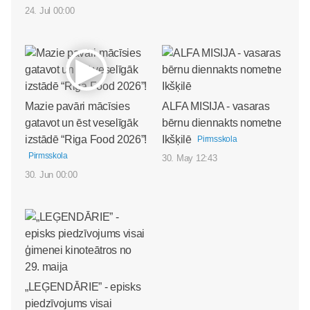
24. Jul 00:00
Mazie pavāri mācīsies
ALFA MISIJA - vasaras
gatavot un ēst veselīgāk
bērnu diennakts nometne
izstādē “Riga Food 2026”!
Ikšķilē
Pirmsskola
Pirmsskola
30. May 12:43
30. Jun 00:00
„LEĢENDĀRIE” - episks
piedzīvojums visai