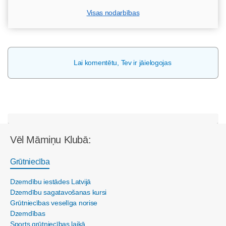
Visas nodarbības
Lai komentētu, Tev ir jāielogojas
Vēl Māmiņu Klubā:
Grūtniecība
Dzemdību iestādes Latvijā
Dzemdību sagatavošanas kursi
Grūtniecības veselīga norise
Dzemdības
Sports grūtniecības laikā