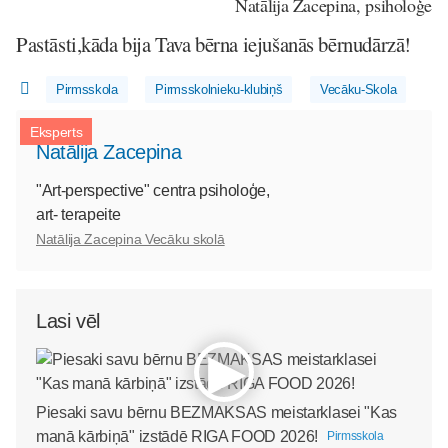
Natālija Zacepina, psiholoģe
Pastāsti,kāda bija Tava bērna iejušanās bērnudārzā!
Pirmsskola
Pirmsskolnieku-klubiņš
Vecāku-Skola
Eksperts
Natālija Zacepina
"Art-perspective" centra psiholoģe,
art- terapeite
Natālija Zacepina Vecāku skolā
Lasi vēl
Piesaki savu bērnu BEZMAKSAS meistarklasei "Kas
manā kārbiņā" izstādē RIGA FOOD 2026!
Pirmsskola