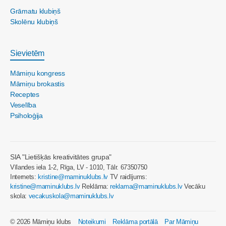
Grāmatu klubiņš
Skolēnu klubiņš
Sievietēm
Māmiņu kongress
Māmiņu brokastis
Receptes
Veselība
Psiholoģija
SIA "Lietišķās kreativitātes grupa"
Vīlandes iela 1-2, Rīga, LV - 1010, Tālr. 67350750
Internets:
kristine@maminuklubs.lv
TV raidījums:
kristine@maminuklubs.lv
Reklāma:
reklama@maminuklubs.lv
Vecāku
skola:
vecakuskola@maminuklubs.lv
© 2026 Māmiņu klubs
Noteikumi
Reklāma portālā
Par Māmiņu