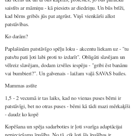
saistīts ar māmiņu - kā piesiets ar diedziņu. Un būs brīži,
kad bērns gribēs jūs pat atgrūst. Viņš vienkārši alkst
patstāvības.
Ko darām?
Paplašinām patstāvīgo spēļu loku - akcentu liekam uz - "tu
pats/tu pati ļoti labi proti to izdarīt". Obligāti slavējam un
vēlreiz slavējam, dodam izvēles iespēju - "gribi ēst banānu
vai bumbieri?". Un galvenais - laižam vaļā SAVAS bailes.
Mammas astīte
1,5 - 2 vecumā ir tas laiks, kad no vienas puses bērni ir
patstāvīgi, bet no otras puses - bērni kā tādi mazi mērkaķīši
- daudz ko kopē
Kopēšana un spēja sadarboties ir ļoti svarīga adaptācijai
nepieciešama īpašība. No tā, cik ļoti šīs īpašības ir