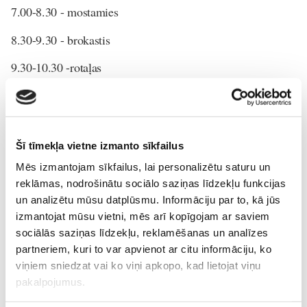
7.00-8.30 - mostamies
8.30-9.30 - brokastis
9.30-10.30 -rotaļas
10.40-11.40 - pastaiga
12.00-12.30 – pusdienas
Šī tīmekļa vietne izmanto sīkfailus
12.40-14.40 – diendusa
Mēs izmantojam sīkfailus, lai personalizētu saturu un
15.00-15.20 – launags
reklāmas, nodrošinātu sociālo saziņas līdzekļu funkcijas
un analizētu mūsu datplūsmu. Informāciju par to, kā jūs
15.30-17.00 - rotaļas mājās
izmantojat mūsu vietni, mēs arī kopīgojam ar saviem
17.00-18.30 – pastaiga
sociālās saziņas līdzekļu, reklamēšanas un analīzes
partneriem, kuri to var apvienot ar citu informāciju, ko
19.30-20.00 - vakariņas
viņiem sniedzat vai ko viņi apkopo, kad lietojat viņu
pakalpojumus.
20.00-20.30 - vakara rituāls (mierīgas rotaļas, vannošanās,