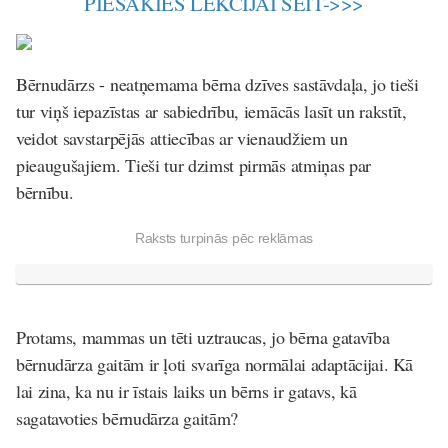
PIESAKIES LEKCIJAI ŠEIT->>>
Bērnudārzs - neatņemama bērna dzīves sastāvdaļa, jo tieši
tur viņš iepazīstas ar sabiedrību, iemācās lasīt un rakstīt,
veidot savstarpējās attiecības ar vienaudžiem un
pieaugušajiem. Tieši tur dzimst pirmās atmiņas par
bērnību.
Raksts turpinās pēc reklāmas
Protams, mammas un tēti uztraucas, jo bērna gatavība
bērnudārza gaitām ir ļoti svarīga normālai adaptācijai. Kā
lai zina, ka nu ir īstais laiks un bērns ir gatavs, kā
sagatavoties bērnudārza gaitām?