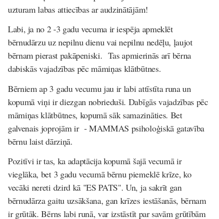
uzturam labas attiecības ar audzinātājām!
Labi, ja no 2 -3 gadu vecuma ir iespēja apmeklēt
bērnudārzu uz nepilnu dienu vai nepilnu nedēļu, ļaujot
bērnam pierast pakāpeniski.
Tas apmierinās arī bērna
dabiskās vajadzības pēc māmiņas klātbūtnes.
Bērniem ap 3 gadu vecumu jau ir labi attīstīta runa un
kopumā viņi ir diezgan nobrieduši. Dabīgās vajadzības pēc
māmiņas klātbūtnes, kopumā sāk samazināties. Bet
galvenais joprojām ir - MAMMAS psiholoģiskā gatavība
bērnu laist dārziņā.
Pozitīvi ir tas, ka adaptācija kopumā šajā vecumā ir
vieglāka, bet 3 gadu vecumā bērnu piemeklē krīze, ko
vecāki nereti dzird kā "ES PATS". Un, ja sakrīt gan
bērnudārza gaitu uzsākšana, gan krīzes iestāšanās, bērnam
ir grūtāk. Bērns labi runā, var izstāstīt par savām grūtībām