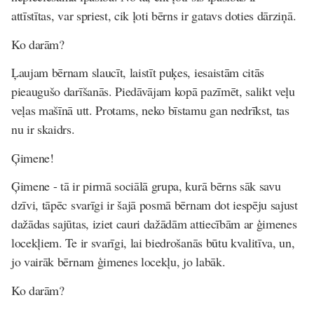
attīstītas, var spriest, cik ļoti bērns ir gatavs doties dārziņā.
Ko darām?
Ļaujam bērnam slaucīt, laistīt puķes, iesaistām citās
pieaugušo darīšanās. Piedāvājam kopā pazīmēt, salikt veļu
veļas mašīnā utt. Protams, neko bīstamu gan nedrīkst, tas
nu ir skaidrs.
Ģimene!
Ģimene - tā ir pirmā sociālā grupa, kurā bērns sāk savu
dzīvi, tāpēc svarīgi ir šajā posmā bērnam dot iespēju sajust
dažādas sajūtas, iziet cauri dažādām attiecībām ar ģimenes
locekļiem. Te ir svarīgi, lai biedrošanās būtu kvalitīva, un,
jo vairāk bērnam ģimenes locekļu, jo labāk.
Ko darām?