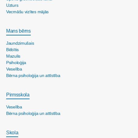
Uzturs
Vecmāšu vizītes mājās
Mans bērns
Jaundzimušais
Bēbītis
Mazulis
Psiholoģija
Veselība
Bērna psiholoģija un attīstība
Pirmsskola
Veselība
Bērna psiholoģija un attīstība
Skola