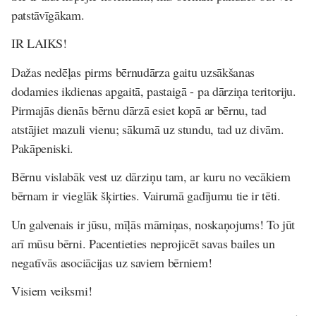
patstāvīgākam.
IR LAIKS!
Dažas nedēļas pirms bērnudārza gaitu uzsākšanas
dodamies ikdienas apgaitā, pastaigā - pa dārziņa teritoriju.
Pirmajās dienās bērnu dārzā esiet kopā ar bērnu, tad
atstājiet mazuli vienu; sākumā uz stundu, tad uz divām.
Pakāpeniski.
Bērnu vislabāk vest uz dārziņu tam, ar kuru no vecākiem
bērnam ir vieglāk šķirties. Vairumā gadījumu tie ir tēti.
Un galvenais ir jūsu, mīļās māmiņas, noskaņojums! To jūt
arī mūsu bērni. Pacentieties neprojicēt savas bailes un
negatīvās asociācijas uz saviem bērniem!
Visiem veiksmi!