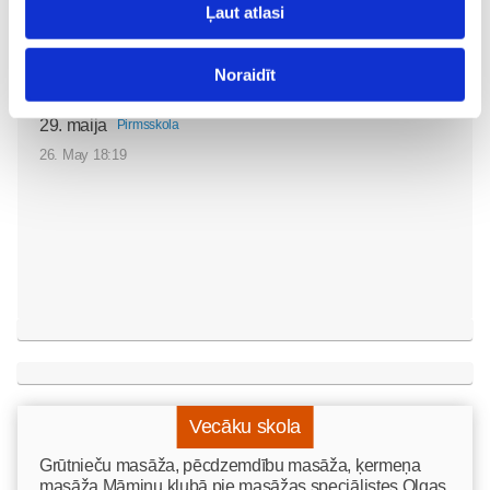
Ļaut atlasi
„LEĢENDĀRIE” - episks
piedzīvojums visai
Noraidīt
ģimenei kinoteātros no
29. maija
Pirmsskola
26. May 18:19
Vecāku skola
Grūtnieču masāža, pēcdzemdību masāža, ķermeņa
masāža Māmiņu klubā pie masāžas speciālistes Olgas