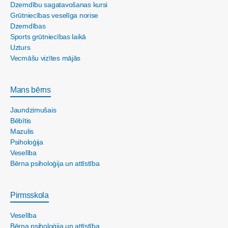
Dzemdību sagatavošanas kursi
Grūtniecības veselīga norise
Dzemdības
Sports grūtniecības laikā
Uzturs
Vecmāšu vizītes mājās
Mans bērns
Jaundzimušais
Bēbītis
Mazulis
Psiholoģija
Veselība
Bērna psiholoģija un attīstība
Pirmsskola
Veselība
Bērna psiholoģija un attīstība