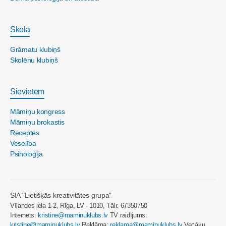
Skola
Grāmatu klubiņš
Skolēnu klubiņš
Sievietēm
Māmiņu kongress
Māmiņu brokastis
Receptes
Veselība
Psiholoģija
SIA "Lietišķās kreativitātes grupa"
Vīlandes iela 1-2, Rīga, LV - 1010, Tālr. 67350750
Internets:
kristine@maminuklubs.lv
TV raidījums:
kristine@maminuklubs.lv
Reklāma:
reklama@maminuklubs.lv
Vecāku