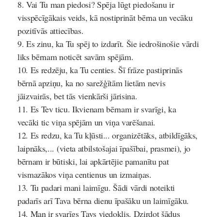
Vai Tu man piedosi?
Spēja lūgt piedošanu ir
visspēcīgākais veids, kā nostiprināt bērna un vecāku
pozitīvās attiecības.
Es zinu, ka Tu spēj to izdarīt.
Šie iedrošinošie vārdi
liks bērnam noticēt savām spējām.
Es redzēju, ka Tu centies.
Šī frāze pastiprinās
bērnā apziņu, ka no sarežģītām lietām nevis
jāizvairās, bet tās vienkārši jārisina.
Es Tev ticu.
Ikvienam bērnam ir svarīgi, ka
vecāki tic viņa spējām un viņa varēšanai.
Es redzu, ka Tu kļūsti...
organizētāks, atbildīgāks,
laipnāks,... (vieta atbilstošajai īpašībai, prasmei), jo
bērnam ir būtiski, lai apkārtējie pamanītu pat
vismazākos viņa centienus un izmaiņas.
Tu padari mani laimīgu.
Šādi vārdi noteikti
padarīs arī Tava bērna dienu īpašāku un laimīgāku.
Man ir svarīgs Tavs viedoklis.
Dzirdot šādus