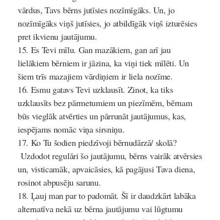
vārdus, Tavs bērns jutīsies nozīmīgāks. Un, jo
nozīmīgāks viņš jutīsies, jo atbildīgāk viņš izturēsies
pret ikvienu jautājumu.
Es Tevi mīlu.
Gan mazākiem, gan arī jau
lielākiem bērniem ir jāzina, ka viņi tiek mīlēti. Un
šiem trīs mazajiem vārdiņiem ir liela nozīme.
Esmu gatavs Tevi uzklausīt.
Zinot, ka tiks
uzklausīts bez pārmetumiem un piezīmēm, bērnam
būs vieglāk atvērties un pārrunāt jautājumus, kas,
iespējams nomāc viņa sirsniņu.
Ko Tu šodien piedzīvoji bērnudārzā/ skolā?
Uzdodot regulāri šo jautājumu, bērns vairāk atvērsies
un, visticamāk, apvaicāsies, kā pagājusi Tava diena,
rosinot abpusēju sarunu.
Ļauj man par to padomāt.
Šī ir daudzkārt labāka
alternatīva nekā uz bērna jautājumu vai lūgtumu