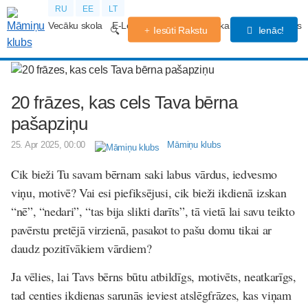
RU
EE
LT
Vecāku skola
E-Lekcijas
Grūtniecības kalendārs
Forums
Iesūti Rakstu
Ienāc!
20 frāzes, kas cels Tava bērna
pašapziņu
25. Apr 2025, 00:00
Māmiņu klubs
Cik bieži Tu savam bērnam saki labus vārdus, iedvesmo
viņu, motivē? Vai esi piefiksējusi, cik bieži ikdienā izskan
“nē”, “nedari”, “tas bija slikti darīts”, tā vietā lai savu teikto
pavērstu pretējā virzienā, pasakot to pašu domu tikai ar
daudz pozitīvākiem vārdiem?
Ja vēlies, lai Tavs bērns būtu atbildīgs, motivēts, neatkarīgs,
tad centies ikdienas sarunās ieviest atslēgfrāzes, kas viņam