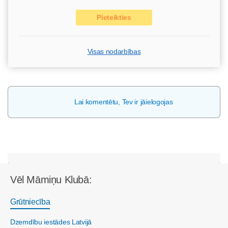
Pieteikties
Visas nodarbības
Lai komentētu, Tev ir jāielogojas
Vēl Māmiņu Klubā:
Grūtniecība
Dzemdību iestādes Latvijā