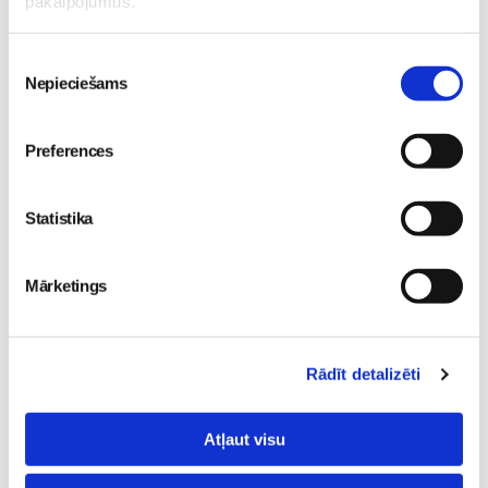
pakalpojumus.
Piesaki savu bērnu BEZMAKSAS meistarklasei "Kas
Piekrišanas
manā kārbiņā" izstādē RIGA FOOD 2026!
Pirmsskola
Nepieciešams
izvēle
24. Jul 00:00
Preferences
Statistika
Mazie pavāri mācīsies
ALFA MISIJA - vasaras
gatavot un ēst veselīgāk
bērnu diennakts nometne
Mārketings
izstādē “Riga Food 2026”!
Ikšķilē
Pirmsskola
Pirmsskola
30. May 12:43
30. Jun 00:00
Rādīt detalizēti
Atļaut visu