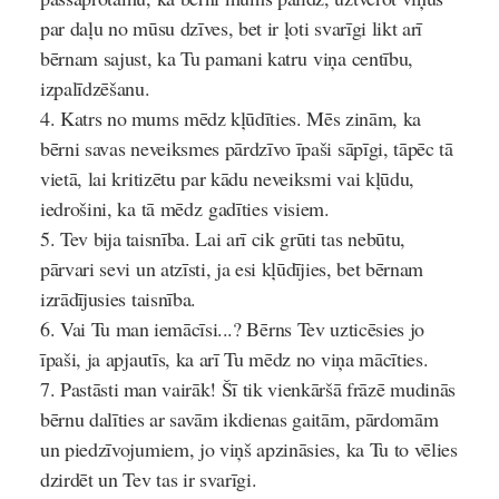
par daļu no mūsu dzīves, bet ir ļoti svarīgi likt arī
bērnam sajust, ka Tu pamani katru viņa centību,
izpalīdzēšanu.
Katrs no mums mēdz kļūdīties.
Mēs zinām, ka
bērni savas neveiksmes pārdzīvo īpaši sāpīgi, tāpēc tā
vietā, lai kritizētu par kādu neveiksmi vai kļūdu,
iedrošini, ka tā mēdz gadīties visiem.
Tev bija taisnība.
Lai arī cik grūti tas nebūtu,
pārvari sevi un atzīsti, ja esi kļūdījies, bet bērnam
izrādījusies taisnība.
Vai Tu man iemācīsi...?
Bērns Tev uzticēsies jo
īpaši, ja apjautīs, ka arī Tu mēdz no viņa mācīties.
Pastāsti man vairāk!
Šī tik vienkāršā frāzē mudinās
bērnu dalīties ar savām ikdienas gaitām, pārdomām
un piedzīvojumiem, jo viņš apzināsies, ka Tu to vēlies
dzirdēt un Tev tas ir svarīgi.