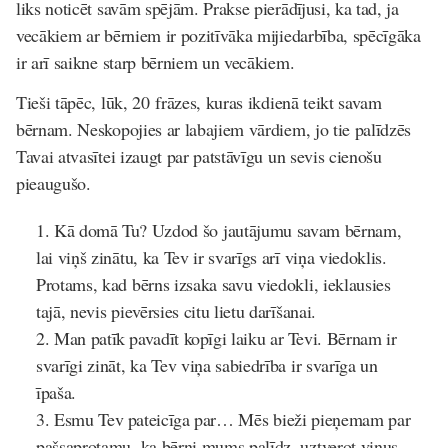
liks noticēt savām spējām. Prakse pierādījusi, ka tad, ja
vecākiem ar bērniem ir pozitīvāka mijiedarbība, spēcīgāka
ir arī saikne starp bērniem un vecākiem.
Tieši tāpēc, lūk, 20 frāzes, kuras ikdienā teikt savam
bērnam. Neskopojies ar labajiem vārdiem, jo tie palīdzēs
Tavai atvasītei izaugt par patstāvīgu un sevis cienošu
pieaugušo.
Kā domā Tu?
Uzdod šo jautājumu savam bērnam,
lai viņš zinātu, ka Tev ir svarīgs arī viņa viedoklis.
Protams, kad bērns izsaka savu viedokli, ieklausies
tajā, nevis pievērsies citu lietu darīšanai.
Man patīk pavadīt kopīgi laiku ar Tevi.
Bērnam ir
svarīgi zināt, ka Tev viņa sabiedrība ir svarīga un
īpaša.
Esmu Tev pateicīga par…
Mēs bieži pieņemam par
pašsaprotamu, ka bērni mums palīdz, uztverot viņus