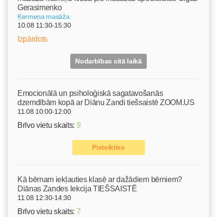
Gerasimenko
Ķermeņa masāža
10.08 11:30-15:30
Izpārdots
Nodarbības citā laikā
Emocionālā un psiholoģiskā sagatavošanās
dzemdībām kopā ar Diānu Zandi tiešsaistē ZOOM.US
11.08 10:00-12:00
Brīvo vietu skaits:
9
Pieteikties
Kā bērnam iekļauties klasē ar dažādiem bērniem?
Diānas Zandes lekcija TIEŠSAISTĒ
11.08 12:30-14:30
Brīvo vietu skaits:
7