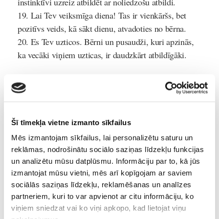
instinktīvi uzreiz atbildēt ar noliedzošu atbildi.
Lai Tev veiksmīga diena!
Tas ir vienkāršs, bet
pozitīvs veids, kā sākt dienu, atvadoties no bērna.
Es Tev uzticos.
Bērni un pusaudži, kuri apzinās,
ka vecāki viņiem uzticas, ir daudzkārt atbildīgāki.
Raksts turpinās pēc reklāmas
Šī tīmekļa vietne izmanto sīkfailus
Par laimīgiem bērniem!
Mēs izmantojam sīkfailus, lai personalizētu saturu un
reklāmas, nodrošinātu sociālo saziņas līdzekļu funkcijas
un analizētu mūsu datplūsmu. Informāciju par to, kā jūs
Bērna-psiholoģija-un-attīstība
izmantojat mūsu vietni, mēs arī kopīgojam ar saviem
sociālās saziņas līdzekļu, reklamēšanas un analīzes
Lasi vēl
partneriem, kuri to var apvienot ar citu informāciju, ko
viņiem sniedzat vai ko viņi apkopo, kad lietojat viņu