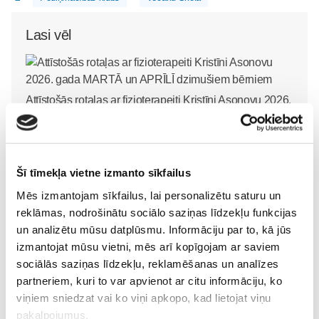
Lasi vēl
Attīstošās rotaļas ar fizioterapeiti Kristīni Asonovu 2026.
gada MARTĀ un APRĪLĪ dzimušiem bērniem
Mazulis
30. Jul 13:00
Šī tīmekļa vietne izmanto sīkfailus
Mēs izmantojam sīkfailus, lai personalizētu saturu un
reklāmas, nodrošinātu sociālo saziņas līdzekļu funkcijas
un analizētu mūsu datplūsmu. Informāciju par to, kā jūs
Valītis Vincents"
Friso Gold - saudzīgs
izmantojat mūsu vietni, mēs arī kopīgojam ar saviem
kinoteātros no 31. Jūlija -
atbalsts mazuļa attīstībai
sociālās saziņas līdzekļu, reklamēšanas un analīzes
Mazais valītis ar lielu sirdi
piebarošanas laikā
partneriem, kuri to var apvienot ar citu informāciju, ko
Mazulis
Mazulis
viņiem sniedzat vai ko viņi apkopo, kad lietojat viņu
20. Jul 09:33
01. Jul 12:53
pakalpojumus.