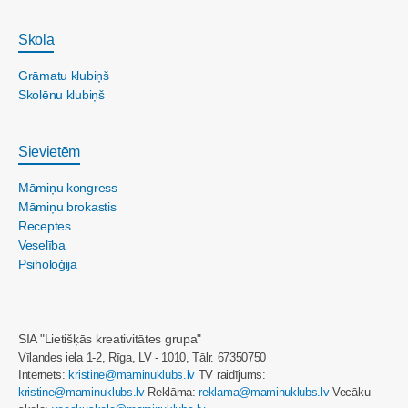
Skola
Grāmatu klubiņš
Skolēnu klubiņš
Sievietēm
Māmiņu kongress
Māmiņu brokastis
Receptes
Veselība
Psiholoģija
SIA "Lietišķās kreativitātes grupa"
Vīlandes iela 1-2, Rīga, LV - 1010, Tālr. 67350750
Internets:
kristine@maminuklubs.lv
TV raidījums:
kristine@maminuklubs.lv
Reklāma:
reklama@maminuklubs.lv
Vecāku