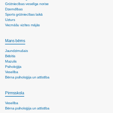
Grūtniecības veselīga norise
Dzemdības
Sports grūtniecības laikā
Uzturs
Vecmāšu vizītes mājās
Mans bērns
Jaundzimušais
Bēbītis
Mazulis
Psiholoģija
Veselība
Bērna psiholoģija un attīstība
Pirmsskola
Veselība
Bērna psiholoģija un attīstība