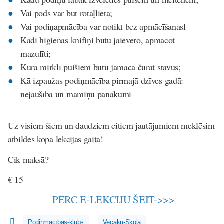
Vai pods var būt rotaļlieta;
Vai podiņapmācība var notikt bez apmācīšanasl
Kādi higiēnas knifiņi būtu jāievēro, apmācot
mazulīti;
Kurā mirklī puišiem būtu jāmāca čurāt stāvus;
Kā izpaužas podiņmācība pirmajā dzīves gadā:
nejaušība un māmiņu panākumi
Uz visiem šiem un daudziem citiem jautājumiem meklēsim
atbildes kopā lekcijas gaitā!
Cik maksā?
€ 15
PĒRC E-LEKCIJU ŠEIT->>>
Podiņmācības-klubs
Vecāku-Skola