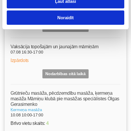
skaistumkopšanas speciālisti Ivetu Liberti
Ļaut atlasi
07.08 15:15-17:00
Izpārdots
Noraidīt
Nodarbības citā laikā
Vaksācija topošajām un jaunajām māmiņām
07.08 16:30-17:00
Izpārdots
Nodarbības citā laikā
Grūtnieču masāža, pēcdzemdību masāža, ķermeņa
masāža Māmiņu klubā pie masāžas speciālistes Olgas
Gerasimenko
Ķermeņa masāža
10.08 10:00-17:00
Brīvo vietu skaits:
4