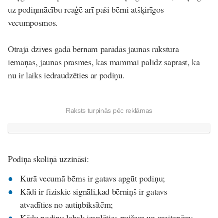
uz podiņmācību reaģē arī paši bērni atšķirīgos
vecumposmos.
Otrajā dzīves gadā bērnam parādās jaunas rakstura
iemaņas, jaunas prasmes, kas mammai palīdz saprast, ka
nu ir laiks iedraudzēties ar podiņu.
Raksts turpinās pēc reklāmas
Podiņa skoliņā uzzināsi:
Kurā vecumā bērns ir gatavs apgūt podiņu;
Kādi ir fiziskie signāli,kad bērniņš ir gatavs
atvadīties no autiņbiksītēm;
Kādu podiņu labak izvelēties puišem un meitenēm;