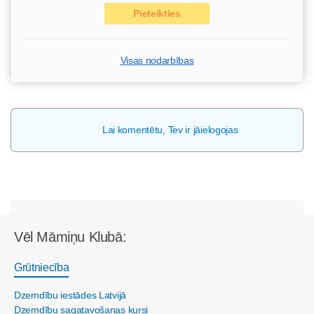
Pieteikties
Visas nodarbības
Lai komentētu, Tev ir jāielogojas
Vēl Māmiņu Klubā:
Grūtniecība
Dzemdību iestādes Latvijā
Dzemdību sagatavošanas kursi