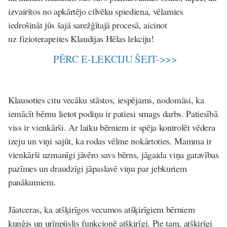
izvairītos no apkārtējo cilvēku spiediena, vēlamies
iedrošināt jūs šajā sarežģītajā procesā, aicinot
uz fizioterapeites Klaudijas Hēlas lekciju!
PĒRC E-LEKCIJU ŠEIT->>>
Klausoties citu vecāku stāstos, iespējams, nodomāsi, ka
iemācīt bērnu lietot podiņu ir patiesi smags darbs. Patiesībā
viss ir vienkārši. Ar laiku bērniem ir spēja kontrolēt vēdera
izeju un viņi sajūt, ka rodas vēlme nokārtoties. Mamma ir
vienkārši uzmanīgi jāvēro savs bērns, jāgaida viņa gatavības
pazīmes un draudzīgi jāpaslavē viņu par jebkuriem
panākumiem.
Jāatceras, ka atšķirīgos vecumos atšķirīgiem bērniem
kuņģis un urīnpūslis funkcionē atšķirīgi. Pie tam, atšķirīgi