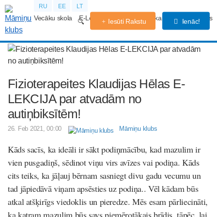
RU
EE
LT
Vecāku skola
E-Lekcijas
Grūtniecības kalendārs
Forums
Iesūti Rakstu
Ienāc!
Fizioterapeites Klaudijas Hēlas E-
LEKCIJA par atvadām no
autiņbiksītēm!
26. Feb 2021, 00:00
Māmiņu klubs
Kāds sacīs, ka ideāli ir sākt podiņmācību, kad mazulim ir
vien pusgadiņš, sēdinot viņu virs avīzes vai podiņa. Kāds
cits teiks, ka jāļauj bērnam sasniegt divu gadu vecumu un
tad jāpiedāvā viņam apsēsties uz podiņa.. Vēl kādam būs
atkal atšķirīgs viedoklis un pieredze. Mēs esam pārliecināti,
ka katram mazulim būs savs piemērotākais brīdis, tāpēc, lai