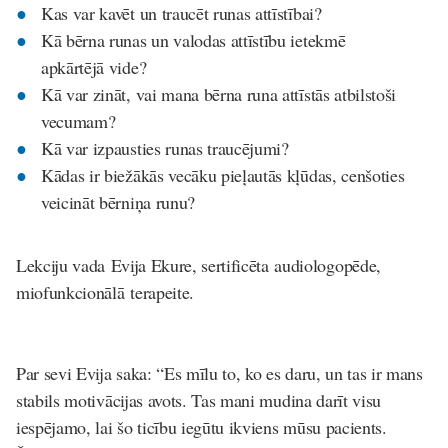
Kas var kavēt un traucēt runas attīstībai?
Kā bērna runas un valodas attīstību ietekmē
apkārtējā vide?
Kā var zināt, vai mana bērna runa attīstās atbilstoši
vecumam?
Kā var izpausties runas traucējumi?
Kādas ir biežākās vecāku pieļautās kļūdas, cenšoties
veicināt bērniņa runu?
Lekciju vada
Evija Ekure
, sertificēta audiologopēde,
miofunkcionālā terapeite.
Par sevi Evija saka: “Es mīlu to, ko es daru, un tas ir mans
stabils motivācijas avots. Tas mani mudina darīt visu
iespējamo, lai šo ticību iegūtu ikviens mūsu pacients.