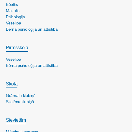
Bēbītis
Mazulis
Psiholoģija
Veselība
Bērna psiholoģija un attīstība
Pirmsskola
Veselība
Bērna psiholoģija un attīstība
Skola
Grāmatu klubiņš
Skolēnu klubiņš
Sievietēm
Māmiņu kongress