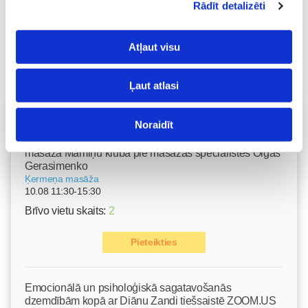
Rādīt detalizēti
Atļaut visu
Ļaut atlasi
Vecāku skola
Noraidīt
Grūtnieču masāža, pēcdzemdību masāža, ķermeņa
masāža Māmiņu klubā pie masāžas speciālistes Olgas
Gerasimenko
Ķermeņa masāža
10.08 11:30-15:30
Brīvo vietu skaits:
2
Pieteikties
Emocionālā un psiholoģiskā sagatavošanās
dzemdībām kopā ar Diānu Zandi tiešsaistē ZOOM.US