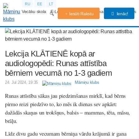
RU
EE
LT
Vecāku skola
E-Lekcijas
Grūtniecības kalendārs
Forums
Iesūti Rakstu
Ienāc!
Lekcija KLĀTIENĒ kopā ar
audiologopēdi: Runas attīstība
bērniem vecumā no 1-3 gadiem
24. Jul 2024, 19:35
Māmiņu klubs
Runas attīstība sākas jau piedzimšanas mirklī, kad bērns
pirmo reizi piedzīvo to, ko mēs ik dienas sev apkārt:
dažādās skaņas un trokšņus, balsis – mammas, tēta, māsu,
brāļu.
Līdz divu gadu vecumam bērniņa vārdu krājumā ir gana