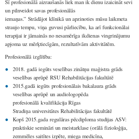
Šī profesionālā aizraušanās liek man ik dienu izaicināt sevi
un pilnveidot savas profesionālās
iemaņas.” Strādājot klīnikā un apzinoties mūsu laikmeta
straujo tempu, viņa guvusi pārliecību, ka arī funkcionālai
terapijai ir jāmainās no nesamērīga ikdienas vingrinājumu
apjoma uz mērķtiecīgām, rezultatīvām aktivitātēm.
Profesionālā izglītība
:
2018. gadā iegūts veselības zinātņu maģistra grāds
veselības aprūpē RSU Rehabilitācijas fakultātē
2015.gadā iegūts profesionālais bakalaura grāds
veselības aprūpē un audiologopēda
profesionālā kvalifikācija Rīgas
Stradiņa universitātes Rehabilitācijas fakultātē
Kopš 2015.gada regulāras pēcdiploma studijas ASV:
praktiskie semināri un meistarklase (orālā fizioloģija,
zemmēles saitītes izpēte, miega medicīna,