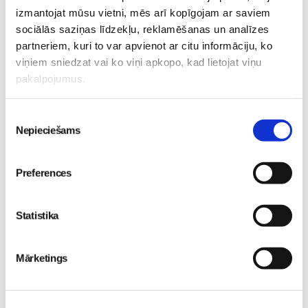
izmantojat mūsu vietni, mēs arī kopīgojam ar saviem
sociālās saziņas līdzekļu, reklamēšanas un analīzes
partneriem, kuri to var apvienot ar citu informāciju, ko
viņiem sniedzat vai ko viņi apkopo, kad lietojat viņu
Valītis Vincents"
Friso Gold - saudzīgs
pakalpojumus.
kinoteātros no 31. Jūlija -
atbalsts mazuļa attīstībai
Mazais valītis ar lielu sirdi
piebarošanas laikā
Piekrišanas
Mazulis
Mazulis
Nepieciešams
izvēle
20. Jul 09:33
01. Jul 12:53
Preferences
Statistika
Mazuļa pirmā pieredze
peldēšanā
Mazulis
23. May 09:55
Mārketings