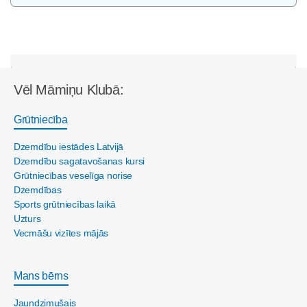
Vēl Māmiņu Klubā:
Grūtniecība
Dzemdību iestādes Latvijā
Dzemdību sagatavošanas kursi
Grūtniecības veselīga norise
Dzemdības
Sports grūtniecības laikā
Uzturs
Vecmāšu vizītes mājās
Mans bērns
Jaundzimušais