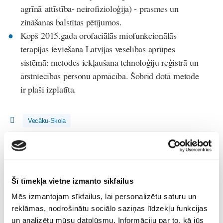
agrīnā attīstība- neirofizioloģija) - prasmes un
zināšanas balstītas pētījumos.
Kopš 2015.gada orofaciālās miofunkcionālās
terapijas ieviešana Latvijas veselības aprūpes
sistēmā: metodes iekļaušana tehnoloģiju reģistrā un
ārstniecības personu apmācība. Šobrīd dotā metode
ir plaši izplatīta.
Vecāku-Skola
Lasi vēl
Kas notiek Māmiņu Kluba mazuļu rotaļu grupiņās?
Šī tīmekļa vietne izmanto sīkfailus
Mazulis
Mēs izmantojam sīkfailus, lai personalizētu saturu un
30. Jul 13:00
reklāmas, nodrošinātu sociālo saziņas līdzekļu funkcijas
un analizētu mūsu datplūsmu. Informāciju par to, kā jūs