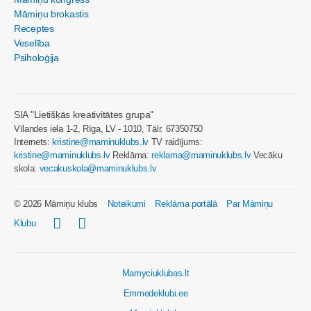
Māmiņu brokastis
Receptes
Veselība
Psiholoģija
SIA "Lietišķās kreativitātes grupa"
Vīlandes iela 1-2, Rīga, LV - 1010, Tālr. 67350750
Internets:
kristine@maminuklubs.lv
TV raidījums:
kristine@maminuklubs.lv
Reklāma:
reklama@maminuklubs.lv
Vecāku
skola:
vecakuskola@maminuklubs.lv
© 2026 Māmiņu klubs
Noteikumi
Reklāma portālā
Par Māmiņu
Klubu
Mamyciuklubas.lt
Emmedeklubi.ee