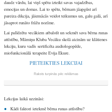
daudz vārdu, lai viņš spētu izteikt savas vajadzības,
emocijas un domas. Lai to spētu, bērnam jāapgūst arī
pareiza dikcija, jāiemācās veidot teikumus un, galu galā, arī
jāsaprot runāto frāžu nozīme.
Lai palīdzētu vecākiem atbalstīt un sekmēt sava bērna runas
attīstību, Māmiņu Kluba Vecāku skolā aicinām uz klātienes
lekciju, kuru vadīs
sertificēta audiologopēde,
miofunkcionālā terapeite Evija Ekure.
PIETEIKTIES LEKCIJAI
Raksts turpinās pēc reklāmas
Lekcijas laikā uzzināsi:
Kādi faktori ietekmē bērna runas attīstību?