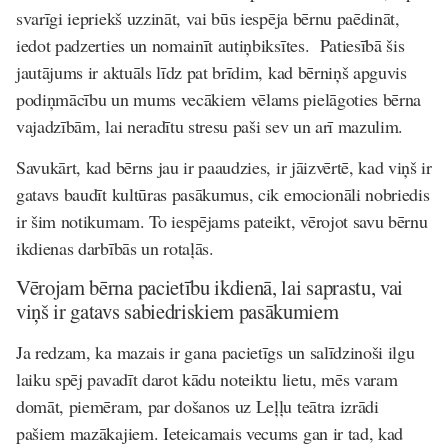
svarīgi iepriekš uzzināt, vai būs iespēja bērnu paēdināt,
iedot padzerties un nomainīt autiņbiksītes. Patiesībā šis
jautājums ir aktuāls līdz pat brīdim, kad bērniņš apguvis
podiņmācību un mums vecākiem vēlams pielāgoties bērna
vajadzībām, lai neradītu stresu paši sev un arī mazulim.
Savukārt, kad bērns jau ir paaudzies, ir jāizvērtē, kad viņš ir
gatavs baudīt kultūras pasākumus, cik emocionāli nobriedis
ir šim notikumam. To iespējams pateikt, vērojot savu bērnu
ikdienas darbībās un rotaļās.
Vērojam bērna pacietību ikdienā, lai saprastu, vai
viņš ir gatavs sabiedriskiem pasākumiem
Ja redzam, ka mazais ir gana pacietīgs un salīdzinoši ilgu
laiku spēj pavadīt darot kādu noteiktu lietu, mēs varam
domāt, piemēram, par došanos uz Leļļu teātra izrādi
pašiem mazākajiem. Ieteicamais vecums gan ir tad, kad