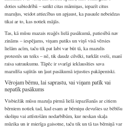
doties sabiedrībā – satikt citas māmiņas, iepazīt citus
mazuļus, veidot attiecības un apjaust, ka pasaule nebeidzas
tikai ar to, kas notiek mājās.
Tas, kā mūsu mazais reaģēs lielā pasākumā, patiesībā nav
zināms – iespējams, viņam patiks un viņš visā vērsies
lielām acīm, taču tik pat labi var būt tā, ka mazulis
protestēs un teiks – nē, tik daudz cilvēki, turklāt sveši, manī
raisa satraukumu. Tāpēc ir svarīgi ieklausīties sava
mazulīša sajūtās un ļaut pasākumā iejusties pakāpeniski.
Vērojam bērnu, lai saprastu, vai viņam patīk vai
nepatīk pasākums
Visbiežāk mūsu mazuļa pirmā lielā iepazīšanās ar citiem
bērniem notiek tad, kad esam ar bērniņu devušies uz bēbīšu
skoliņu vai attīstošām nodarbībām, kur neskan skaļa
mūzika un ir mierīga gaisotne, taču tik un tā tas bērniņā var