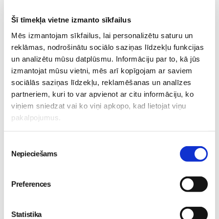
tiesības, ja reiz ir maksājuši par ieejas biļeti. Pirms speram
Šī tīmekļa vietne izmanto sīkfailus
šo soli, mums jāsaprot arī tas, ka bērnu visticamāk nevar
Mēs izmantojam sīkfailus, lai personalizētu saturu un
interesēt pieaugušajiem paredzētais pasākuma saturs, tāpēc
reklāmas, nodrošinātu sociālo saziņas līdzekļu funkcijas
mazais var garlaikoties un niķoties. Ja bērns vēlēsies ātrāk
un analizētu mūsu datplūsmu. Informāciju par to, kā jūs
doties mājās, mums jāatsaucas viņa vēlmēm, jo mēs
izmantojat mūsu vietni, mēs arī kopīgojam ar saviem
izlēmām viņu ņemt līdzi, nevis viņš pats pieteicās.
sociālās saziņas līdzekļu, reklamēšanas un analīzes
partneriem, kuri to var apvienot ar citu informāciju, ko
Atnākot mājās pēc pasākuma, svarīgi saprast, cik viegli vai
viņiem sniedzat vai ko viņi apkopo, kad lietojat viņu
grūti mūsu bērnam ir bijis to emocionāli pieņemt. Ja vakarā
pakalpojumus.
ir liela raudāšana un nemiers, iespējams pasākums bijis par
intensīvu. Tāpēc vienmēr apdomāsim to, kurp dodamies un
Piekrišanas
vai mūsu mazais tam ir gatavs, jo nokavēt mēs neko
Nepieciešams
izvēle
nevaram.
Māmiņu Klubs
Preferences
Bēbis-dodas-pasaulē
Māmiņu-Kluba-māmiņu-tusiņi
Statistika