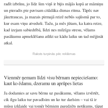
radīt izbrīnu, jo līdz šim viņš ir bijis mājās kopā ar māmiņu
un pieradis pie pavisam citādāka dienas ritma. Tāpēc nav
jāuztraucas, ja mazais pirmajā reizē nebūs sajūsmā par to,
kur esam viņu atveduši. Taču, ja mēs jūtam, ka katra reize,
kad izejam sabiedrībā, līdzi nes milzīgu stresu, vēlams
pasākumu apmeklēšanu atlikt uz kādu laiku un tad mēģināt
atkal.
Raksts turpinās pēc reklāmas
Vienmēr ņemam līdzi visu bērnam nepieciešamo:
kaut ko ēdamu, dzeramu un aprūpes lietas
Ja dodamies ar savu bērnu uz pasākumu, vēlams izvērtēt,
cik ilgu laiku tur pavadīsim un ko tur darīsim – vai tā ir
mūsu izklaide vai tomēr bērniem paredzēts notikums, tāpat