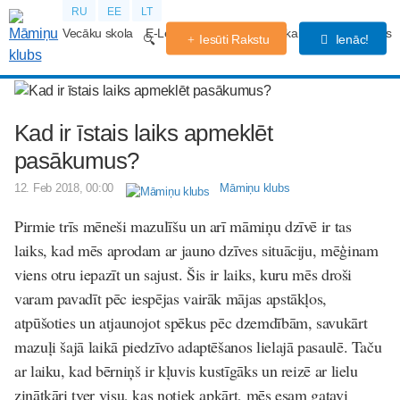
RU
EE
LT
Vecāku skola
E-Lekcijas
Grūtniecības kalendārs
Forums
Iesūti Rakstu
Ienāc!
Kad ir īstais laiks apmeklēt
pasākumus?
12. Feb 2018, 00:00
Māmiņu klubs
Pirmie trīs mēneši mazulīšu un arī māmiņu dzīvē ir tas
laiks, kad mēs aprodam ar jauno dzīves situāciju, mēģinam
viens otru iepazīt un sajust. Šis ir laiks, kuru mēs droši
varam pavadīt pēc iespējas vairāk mājas apstākļos,
atpūšoties un atjaunojot spēkus pēc dzemdībām, savukārt
mazuļi šajā laikā piedzīvo adaptēšanos lielajā pasaulē. Taču
ar laiku, kad bērniņš ir kļuvis kustīgāks un reizē ar lielu
zinātkāri tver visu, kas notiek apkārt, mēs esam gatavi