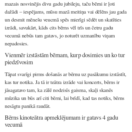
mazais nosvinējis divu gadu jubileju, taču bērni ir ļoti
dažādi – iespējams, mūsu mazā meitiņa vai dēlēns jau gada
un desmit mēnešu veucmā spēs mierīgi sēdēt un skatīties
izrādi, savukārt, kāds cits bērns vēl trīs un četru gadu
vecumā nebūs tam gatavs, jo noturēt uzmanību viņam
nepadosies.
Vienmēr izstāstām bērnam, kurp dosimies un ko tur
piedzīvosim
Tāpat svarīgi pirms došanās ar bērnu uz pasākumu izstāstīt,
kas tur notika. Ja tā ir teātra izrāde vai koncerts, bērns ir
jāsagatavo tam, ka zālē nodzisīs gaisma, skaļi skanēs
mūzika un būs arī citi bērni, lai brīdī, kad tas notiks, bērns
nesāgtu panikā raudāt.
Bērns kinoteātra apmeklējumam ir gatavs 4 gadu
vecumā