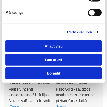
Māmiņu-Kluba-tikšanās
Psiholoģija
Psiholoģijas-klubiņš
Videopadomi
Mārketings
Lasi vēl
Rādīt detalizēti
Attīstošās rotaļas ar fizioterapeiti Kristīni Asonovu 2026.
Atļaut visu
gada MARTĀ un APRĪLĪ dzimušiem bērniem
Mazulis
30. Jul 13:00
Ļaut atlasi
Noraidīt
Valītis Vincents"
Friso Gold - saudzīgs
kinoteātros no 31. Jūlija -
atbalsts mazuļa attīstībai
Mazais valītis ar lielu sirdi
piebarošanas laikā
Mazulis
Mazulis