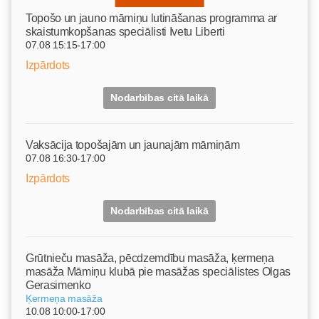
Topošo un jauno māmiņu lutināšanas programma ar
skaistumkopšanas speciālisti Ivetu Liberti
07.08 15:15-17:00
Izpārdots
Nodarbības citā laikā
Vaksācija topošajām un jaunajām māmiņām
07.08 16:30-17:00
Izpārdots
Nodarbības citā laikā
Grūtnieču masāža, pēcdzemdību masāža, ķermeņa
masāža Māmiņu klubā pie masāžas speciālistes Olgas
Gerasimenko
Ķermeņa masāža
10.08 10:00-17:00