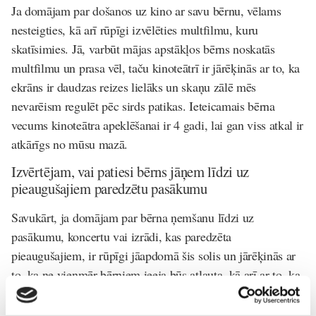
Ja domājam par došanos uz kino ar savu bērnu, vēlams
nesteigties, kā arī rūpīgi izvēlēties multfilmu, kuru
skatīsimies. Jā, varbūt mājas apstākļos bērns noskatās
multfilmu un prasa vēl, taču kinoteātrī ir jārēķinās ar to, ka
ekrāns ir daudzas reizes lielāks un skaņu zālē mēs
nevarēism regulēt pēc sirds patikas. Ieteicamais bērna
vecums kinoteātra apeklēšanai ir 4 gadi, lai gan viss atkal ir
atkārīgs no mūsu mazā.
Izvērtējam, vai patiesi bērns jāņem līdzi uz
pieaugušajiem paredzētu pasākumu
Savukārt, ja domājam par bērna ņemšanu līdzi uz
pasākumu, koncertu vai izrādi, kas paredzēta
pieaugušajiem, ir rūpīgi jāapdomā šis solis un jārēķinās ar
to, ka ne vienmēr bērniem ieeja būs atļauta, kā arī ar to, ka
mums citi pasākuma apmeklētāji var izteikt piezīmes un
aizrādījumus par bērna emocijām. Patiesībā, viņiem ir tādas