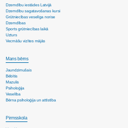
Dzemdību iestādes Latvijā
Dzemdību sagatavošanas kursi
Grūtniecības veselīga norise
Dzemdības
Sports grūtniecības laikā
Uzturs
Vecmāšu vizītes mājās
Mans bērns
Jaundzimušais
Bēbītis
Mazulis
Psiholoģija
Veselība
Bērna psiholoģija un attīstība
Pirmsskola