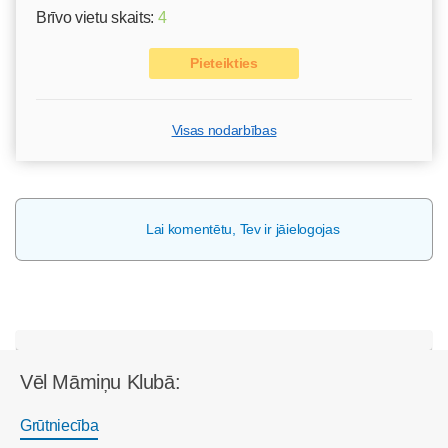
Brīvo vietu skaits:
4
Pieteikties
Visas nodarbības
Lai komentētu, Tev ir jāielogojas
Vēl Māmiņu Klubā:
Grūtniecība