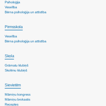
Psiholoģija
Veselība
Bērna psiholoģija un attīstība
Pirmsskola
Veselība
Bērna psiholoģija un attīstība
Skola
Grāmatu klubiņš
Skolēnu klubiņš
Sievietēm
Māmiņu kongress
Māmiņu brokastis
Receptes