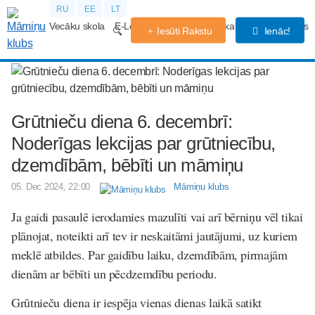
RU
EE
LT
Vecāku skola
E-Lekcijas
Grūtniecības kalendārs
Forums
Iesūti Rakstu
Ienāc!
Grūtnieču diena 6. decembrī:
Noderīgas lekcijas par grūtniecību,
dzemdībām, bēbīti un māmiņu
05. Dec 2024, 22:00
Māmiņu klubs
Ja gaidi pasaulē ierodamies mazulīti vai arī bērniņu vēl tikai
plānojat, noteikti arī tev ir neskaitāmi jautājumi, uz kuriem
meklē atbildes. Par gaidību laiku, dzemdībām, pirmajām
dienām ar bēbīti un pēcdzemdību periodu.
Grūtnieču diena ir iespēja vienas dienas laikā satikt