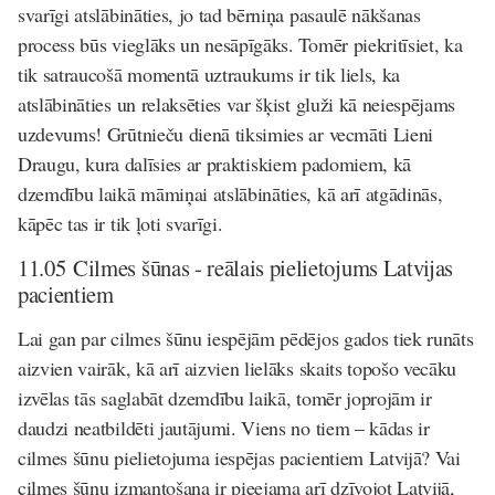
svarīgi atslābināties, jo tad bērniņa pasaulē nākšanas
process būs vieglāks un nesāpīgāks. Tomēr piekritīsiet, ka
tik satraucošā momentā uztraukums ir tik liels, ka
atslābināties un relaksēties var šķist gluži kā neiespējams
uzdevums! Grūtnieču dienā tiksimies ar
vecmāti Lieni
Draugu
, kura dalīsies ar praktiskiem padomiem, kā
dzemdību laikā māmiņai atslābināties, kā arī atgādinās,
kāpēc tas ir tik ļoti svarīgi.
11.05 Cilmes šūnas - reālais pielietojums Latvijas
pacientiem
Lai gan par cilmes šūnu iespējām pēdējos gados tiek runāts
aizvien vairāk, kā arī aizvien lielāks skaits topošo vecāku
izvēlas tās saglabāt dzemdību laikā, tomēr joprojām ir
daudzi neatbildēti jautājumi. Viens no tiem – kādas ir
cilmes šūnu pielietojuma iespējas pacientiem Latvijā? Vai
cilmes šūnu izmantošana ir pieejama arī dzīvojot Latvijā,