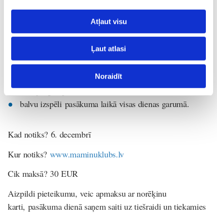
speciālistiem;
Atļaut visu
iespēju skatīties pasākumu ierakstā vēl 10 dienas pēc
tiešraides;
Ļaut atlasi
DĀVANIŅAS tuvākajā OMNIVA pakomātā no
Māmiņu Kluba atbalstītājiem*;
iespēju skatīties pasākumu no jebkuras vietas gan
Noraidīt
Latvijā, gan pasaulē;
balvu izspēli pasākuma laikā visas dienas garumā.
Kad notiks?
6. decembrī
Kur notiks?
www.maminuklubs.lv
Cik maksā?
30 EUR
Aizpildi pieteikumu, veic apmaksu ar norēķinu
karti, pasākuma dienā saņem saiti uz tiešraidi un tiekamies