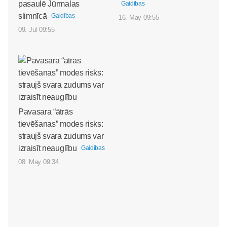
pasaulē Jūrmalas
Gaidības
slimnīcā
Gaidības
16. May 09:55
09. Jul 09:55
Pavasara “ātrās
tievēšanas” modes risks:
straujš svara zudums var
izraisīt neauglību
Gaidības
08. May 09:34