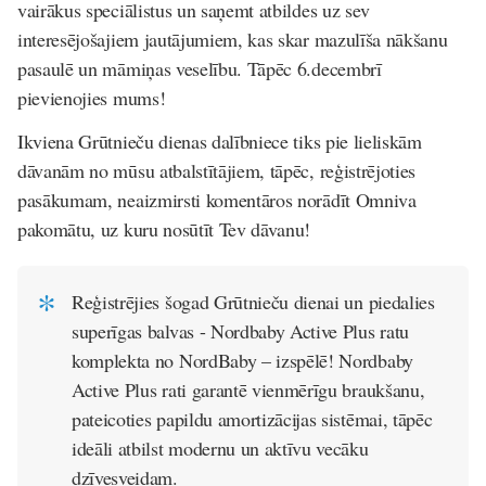
vairākus speciālistus un saņemt atbildes uz sev
interesējošajiem jautājumiem, kas skar mazulīša nākšanu
pasaulē un māmiņas veselību. Tāpēc 6.decembrī
pievienojies mums!
Ikviena Grūtnieču dienas dalībniece tiks pie lieliskām
dāvanām no mūsu atbalstītājiem, tāpēc, reģistrējoties
pasākumam, neaizmirsti komentāros norādīt Omniva
pakomātu, uz kuru nosūtīt Tev dāvanu!
Reģistrējies šogad Grūtnieču dienai un piedalies
superīgas balvas - Nordbaby Active Plus ratu
komplekta no NordBaby – izspēlē! Nordbaby
Active Plus rati garantē vienmērīgu braukšanu,
pateicoties papildu amortizācijas sistēmai, tāpēc
ideāli atbilst modernu un aktīvu vecāku
dzīvesveidam.