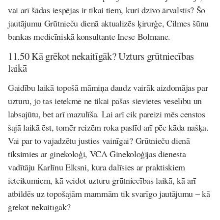
vai arī šādas iespējas ir tikai tiem, kuri dzīvo ārvalstīs? Šo
jautājumu Grūtnieču dienā aktualizēs
ķirurģe, Cilmes šūnu
bankas medicīniskā konsultante Inese Bolmane
.
11.50 Kā grēkot nekaitīgāk? Uzturs grūtniecības
laikā
Gaidību laikā topošā māmiņa daudz vairāk aizdomājas par
uzturu, jo tas ietekmē ne tikai pašas sievietes veselību un
labsajūtu, bet arī mazulīša. Lai arī cik pareizi mēs censtos
šajā laikā ēst, tomēr reizēm roka paslīd arī pēc kāda našķa.
Vai par to vajadzētu justies vainīgai? Grūtnieču dienā
tiksimies ar
ginekoloģi, VCA Ginekoloģijas dienesta
vadītāju Karlīnu Elksni
, kura dalīsies ar praktiskiem
ieteikumiem, kā veidot uzturu grūtniecības laikā, kā arī
atbildēs uz topošajām mammām tik svarīgo jautājumu – kā
grēkot nekaitīgāk?