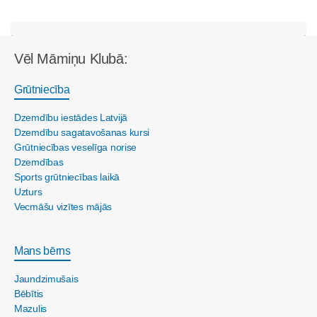
Vēl Māmiņu Klubā:
Grūtniecība
Dzemdību iestādes Latvijā
Dzemdību sagatavošanas kursi
Grūtniecības veselīga norise
Dzemdības
Sports grūtniecības laikā
Uzturs
Vecmāšu vizītes mājās
Mans bērns
Jaundzimušais
Bēbītis
Mazulis