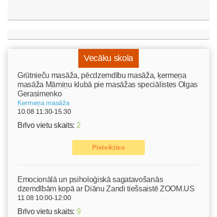
Vecāku skola
Grūtnieču masāža, pēcdzemdību masāža, ķermeņa
masāža Māmiņu klubā pie masāžas speciālistes Olgas
Gerasimenko
Ķermeņa masāža
10.08 11:30-15:30
Brīvo vietu skaits:
2
Pieteikties
Emocionālā un psiholoģiskā sagatavošanās
dzemdībām kopā ar Diānu Zandi tiešsaistē ZOOM.US
11.08 10:00-12:00
Brīvo vietu skaits:
9