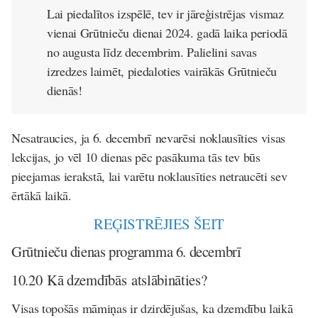
Lai piedalītos izspēlē, tev ir jāreģistrējas vismaz
vienai Grūtnieču dienai 2024. gadā laika periodā
no augusta līdz decembrim. Palielini savas
izredzes laimēt, piedaloties vairākās Grūtnieču
dienās!
Nesatraucies, ja 6. decembrī nevarēsi noklausīties visas
lekcijas, jo vēl 10 dienas pēc pasākuma tās tev būs
pieejamas ierakstā, lai varētu noklausīties netraucēti sev
ērtākā laikā.
REĢISTRĒJIES ŠEIT
Grūtnieču dienas programma 6. decembrī
10.20 Kā dzemdībās atslābināties?
Visas topošās māmiņas ir dzirdējušas, ka dzemdību laikā