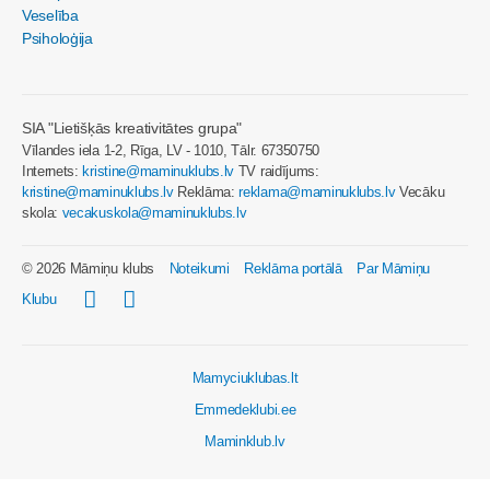
Veselība
Psiholoģija
SIA "Lietišķās kreativitātes grupa"
Vīlandes iela 1-2, Rīga, LV - 1010, Tālr. 67350750
Internets:
kristine@maminuklubs.lv
TV raidījums:
kristine@maminuklubs.lv
Reklāma:
reklama@maminuklubs.lv
Vecāku
skola:
vecakuskola@maminuklubs.lv
© 2026 Māmiņu klubs
Noteikumi
Reklāma portālā
Par Māmiņu
Klubu
Mamyciuklubas.lt
Emmedeklubi.ee
Maminklub.lv