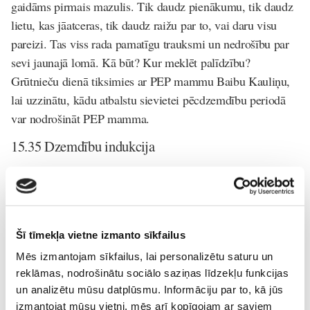
gaidāms pirmais mazulis. Tik daudz pienākumu, tik daudz
lietu, kas jāatceras, tik daudz raižu par to, vai daru visu
pareizi. Tas viss rada pamatīgu trauksmi un nedrošību par
sevi jaunajā lomā. Kā būt? Kur meklēt palīdzību?
Grūtnieču dienā tiksimies ar
PEP mammu Baibu Kauliņu
,
lai uzzinātu, kādu atbalstu sievietei pēcdzemdību periodā
var nodrošināt PEP mamma.
15.35 Dzemdību indukcija
Daudzas topošās māmiņas, iepriekš dzirdējušas par
dzemdību ierosināšanu un stimulēšanu, ir satrauktas par to,
vai kas tāds sagaida dzemdībās arī viņas. Lai skaidrotu,
kādos gadījumos veic dzemdību indukciju un kā tā noris,
Šī tīmekļa vietne izmanto sīkfailus
Grūtnieču dienā izvaicāsim
Jūrmalas slimnīcas Dzemdību
Mēs izmantojam sīkfailus, lai personalizētu saturu un
nodaļas vadītāju, ginekoloģi Jolantu Bārbali-Mālnieci
.
reklāmas, nodrošinātu sociālo saziņas līdzekļu funkcijas
un analizētu mūsu datplūsmu. Informāciju par to, kā jūs
16.20 Zīdīšanas uzsākšana un problēmsituāciju
izmantojat mūsu vietni, mēs arī kopīgojam ar saviem