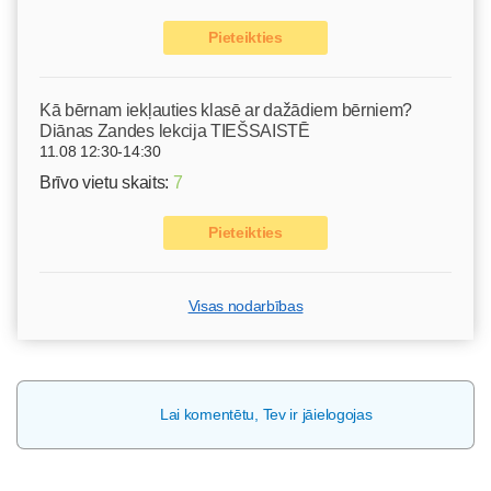
Pieteikties
Kā bērnam iekļauties klasē ar dažādiem bērniem?
Diānas Zandes lekcija TIEŠSAISTĒ
11.08 12:30-14:30
Brīvo vietu skaits:
7
Pieteikties
Visas nodarbības
Lai komentētu, Tev ir jāielogojas