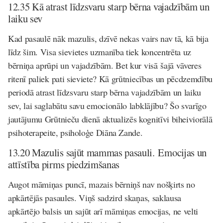
12.35 Kā atrast līdzsvaru starp bērna vajadzībām un
laiku sev
Kad pasaulē nāk mazulis, dzīvē nekas vairs nav tā, kā bija
līdz šim. Visa sievietes uzmanība tiek koncentrēta uz
bērniņa aprūpi un vajadzībām. Bet kur visā šajā vāveres
ritenī paliek pati sieviete? Kā grūtniecības un pēcdzemdību
periodā atrast līdzsvaru starp bērna vajadzībām un laiku
sev, lai saglabātu savu emocionālo labklājību? Šo svarīgo
jautājumu Grūtnieču dienā aktualizēs
kognitīvi biheiviorālā
psihoterapeite, psiholoģe Diāna Zande
.
13.20 Mazulis sajūt mammas pasauli. Emocijas un
attīstība pirms piedzimšanas
Augot māmiņas puncī, mazais bērniņš nav nošķirts no
apkārtējās pasaules. Viņš sadzird skaņas, saklausa
apkārtējo balsis un sajūt arī māmiņas emocijas, ne velti