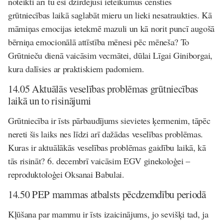
noteikti arī tu esi dzirdējusi ieteikumus censties
grūtniecības laikā saglabāt mieru un lieki nesatraukties. Kā
māmiņas emocijas ietekmē mazuli un kā norit puncī augošā
bērniņa emocionālā attīstība mēnesi pēc mēneša? To
Grūtnieču dienā vaicāsim
vecmātei, dūlai Līgai Giniborgai
,
kura dalīsies ar praktiskiem padomiem.
14.05 Aktuālās veselības problēmas grūtniecības
laikā un to risinājumi
Grūtniecība ir īsts pārbaudījums sievietes ķermenim, tāpēc
nereti šis laiks nes līdzi arī dažādas veselības problēmas.
Kuras ir aktuālākās veselības problēmas gaidību laikā, kā
tās risināt? 6. decembrī vaicāsim
EGV ginekoloģei –
reproduktoloģei Oksanai Babulai
.
14.50 PEP mammas atbalsts pēcdzemdību periodā
Kļūšana par mammu ir īsts izaicinājums, jo sevišķi tad, ja