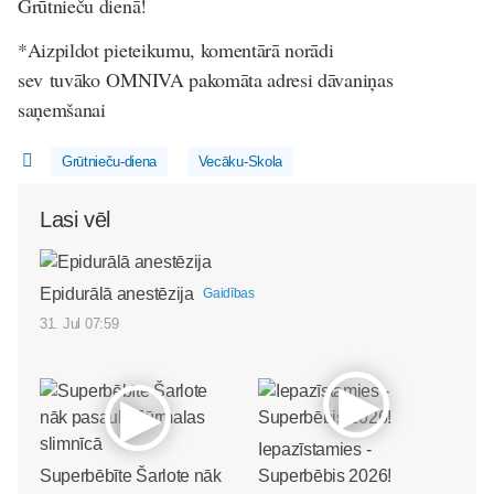
Grūtnieču dienā!
*Aizpildot pieteikumu, komentārā norādi
sev tuvāko OMNIVA pakomāta adresi dāvaniņas
saņemšanai
Grūtnieču-diena
Vecāku-Skola
Lasi vēl
Epidurālā anestēzija
Gaidības
31. Jul 07:59
Iepazīstamies -
Superbēbīte Šarlote nāk
Superbēbis 2026!