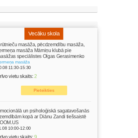
Vecāku skola
rūtnieču masāža, pēcdzemdību masāža,
ermeņa masāža Māmiņu klubā pie
asāžas speciālistes Olgas Gerasimenko
ermeņa masāža
0.08 11:30-15:30
rīvo vietu skaits:
2
Pieteikties
mocionālā un psiholoģiskā sagatavošanās
zemdībām kopā ar Diānu Zandi tiešsaistē
OOM.US
1.08 10:00-12:00
rīvo vietu skaits:
9