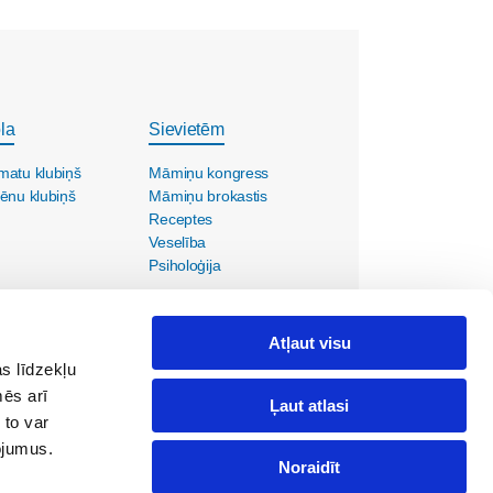
la
Sievietēm
matu klubiņš
Māmiņu kongress
ēnu klubiņš
Māmiņu brokastis
Receptes
Veselība
Psiholoģija
Atļaut visu
s līdzekļu
mēs arī
Ļaut atlasi
 to var
pojumus.
Noraidīt