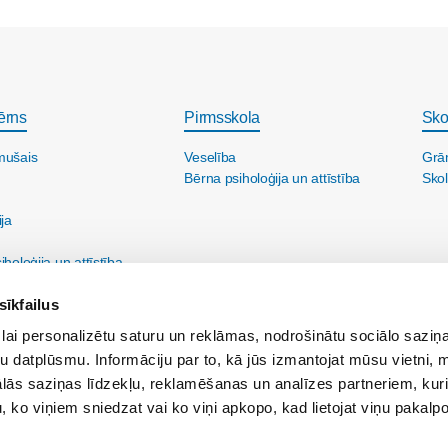
ērns
Pirmsskola
Sko
mušais
Veselība
Grā
Bērna psiholoģija un attīstība
Skol
ija
holoģija un attīstība
sīkfailus
lai personalizētu saturu un reklāmas, nodrošinātu sociālo saziņa
u datplūsmu. Informāciju par to, kā jūs izmantojat mūsu vietni, 
ās saziņas līdzekļu, reklamēšanas un analīzes partneriem, kuri
u, ko viņiem sniedzat vai ko viņi apkopo, kad lietojat viņu pakal