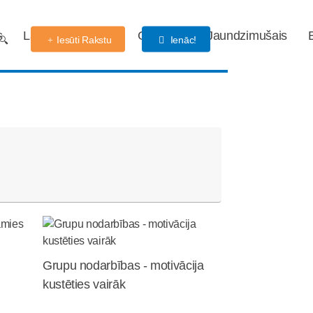
s
Labdarības fonds
Gaidības
Jaundzimušais
Iesūti Rakstu
Ienāc!
Grupu nodarbības - motivācija
kustēties vairāk