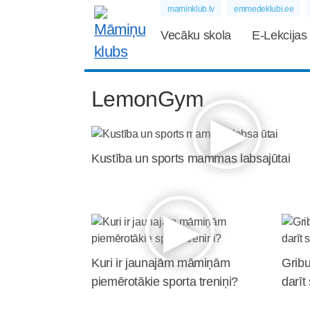
maminklub.lv
emmedeklubi.ee
Vecāku skola
E-Lekcijas
LemonGym
Kustība un sports mammas labsajūtai
Kuri ir jaunajām māmiņām
Gribu
piemērotākie sporta treniņi?
darīt