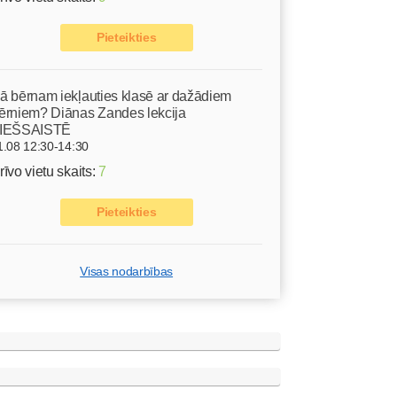
Pieteikties
ā bērnam iekļauties klasē ar dažādiem
ērniem? Diānas Zandes lekcija
IEŠSAISTĒ
1.08 12:30-14:30
rīvo vietu skaits:
7
Pieteikties
Visas nodarbības