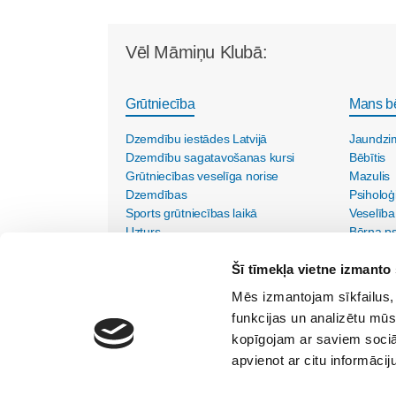
Vēl Māmiņu Klubā:
Grūtniecība
Mans b
Dzemdību iestādes Latvijā
Jaundzi
Dzemdību sagatavošanas kursi
Bēbītis
Grūtniecības veselīga norise
Mazulis
Dzemdības
Psiholoģ
Sports grūtniecības laikā
Veselība
Uzturs
Bērna psi
Vecmāšu vizītes mājās
Šī tīmekļa vietne izmanto 
Mēs izmantojam sīkfailus, 
funkcijas un analizētu mūs
kopīgojam ar saviem sociāl
apvienot ar citu informācij
SIA "Lietišķās kreativitātes grupa"
Vīlandes iela 1-2, Rīga, LV - 1010, Tālr. 67350750